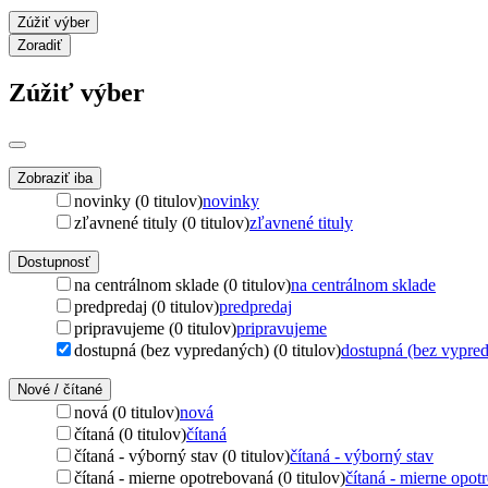
Zúžiť výber
Zoradiť
Zúžiť výber
Zobraziť iba
novinky (0 titulov)
novinky
zľavnené tituly (0 titulov)
zľavnené tituly
Dostupnosť
na centrálnom sklade (0 titulov)
na centrálnom sklade
predpredaj (0 titulov)
predpredaj
pripravujeme (0 titulov)
pripravujeme
dostupná (bez vypredaných) (0 titulov)
dostupná (bez vypre
Nové / čítané
nová (0 titulov)
nová
čítaná (0 titulov)
čítaná
čítaná - výborný stav (0 titulov)
čítaná - výborný stav
čítaná - mierne opotrebovaná (0 titulov)
čítaná - mierne opot