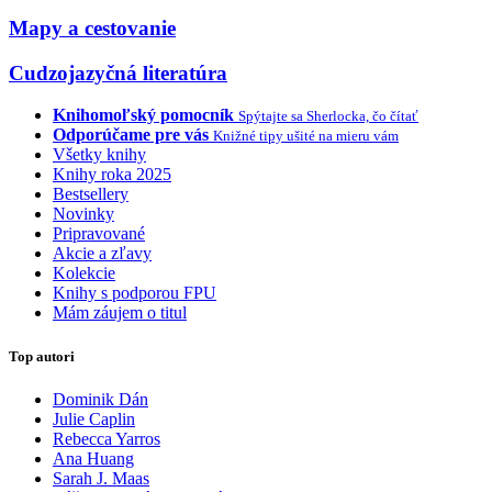
Mapy a cestovanie
Cudzojazyčná literatúra
Knihomoľský pomocník
Spýtajte sa Sherlocka, čo čítať
Odporúčame pre vás
Knižné tipy ušité na mieru vám
Všetky knihy
Knihy roka 2025
Bestsellery
Novinky
Pripravované
Akcie a zľavy
Kolekcie
Knihy s podporou FPU
Mám záujem o titul
Top autori
Dominik Dán
Julie Caplin
Rebecca Yarros
Ana Huang
Sarah J. Maas