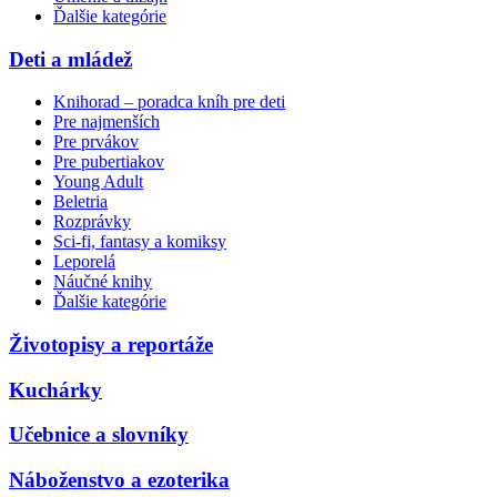
Ďalšie kategórie
Deti a mládež
Knihorad – poradca kníh pre deti
Pre najmenších
Pre prvákov
Pre pubertiakov
Young Adult
Beletria
Rozprávky
Sci-fi, fantasy a komiksy
Leporelá
Náučné knihy
Ďalšie kategórie
Životopisy a reportáže
Kuchárky
Učebnice a slovníky
Náboženstvo a ezoterika