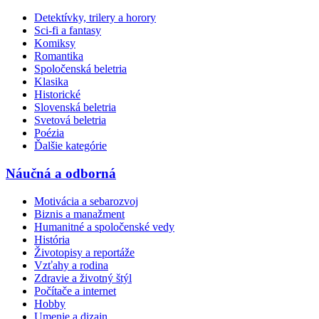
Detektívky, trilery a horory
Sci-fi a fantasy
Komiksy
Romantika
Spoločenská beletria
Klasika
Historické
Slovenská beletria
Svetová beletria
Poézia
Ďalšie kategórie
Náučná a odborná
Motivácia a sebarozvoj
Biznis a manažment
Humanitné a spoločenské vedy
História
Životopisy a reportáže
Vzťahy a rodina
Zdravie a životný štýl
Počítače a internet
Hobby
Umenie a dizajn