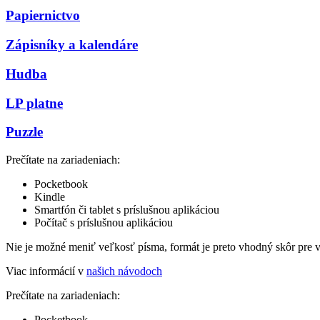
Papiernictvo
Zápisníky a kalendáre
Hudba
LP platne
Puzzle
Prečítate na zariadeniach:
Pocketbook
Kindle
Smartfón či tablet s príslušnou aplikáciou
Počítač s príslušnou aplikáciou
Nie je možné meniť veľkosť písma, formát je preto vhodný skôr pre 
Viac informácií v
našich návodoch
Prečítate na zariadeniach:
Pocketbook