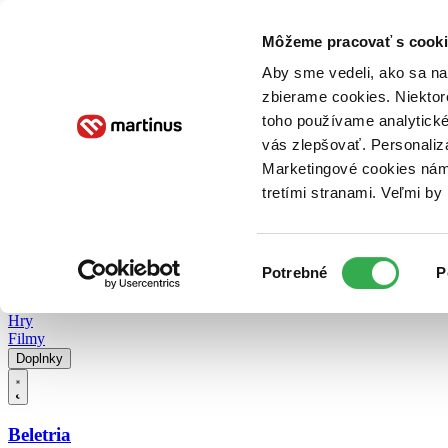
Doručenie
Kníhkupectvá
Knihovrátok
Poukážky
Knižný blog
Kontakt
Môžeme pracovať s cooki
Aby sme vedeli, ako sa na 
zbierame cookies. Niektor
E-knihy
Audioknihy
Hry
Filmy
Knihy
Doplnky
toho používame analytické
vás zlepšovať. Personaliz
Vyhľadávanie
Marketingové cookies nám 
tretími stranami. Veľmi b
Prihlásiť
Vyhľadávanie
Výber
Knihy
Potrebné
P
súhlasu
E-knihy
Audioknihy
Hry
Filmy
Doplnky
Beletria