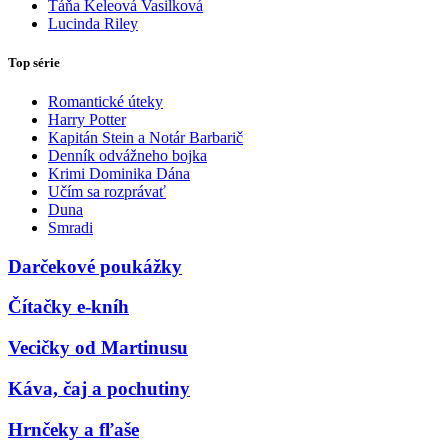
Táňa Keleová Vasilková
Lucinda Riley
Top série
Romantické úteky
Harry Potter
Kapitán Stein a Notár Barbarič
Denník odvážneho bojka
Krimi Dominika Dána
Učím sa rozprávať
Duna
Smradi
Darčekové poukážky
Čítačky e-kníh
Vecičky od Martinusu
Káva, čaj a pochutiny
Hrnčeky a fľaše