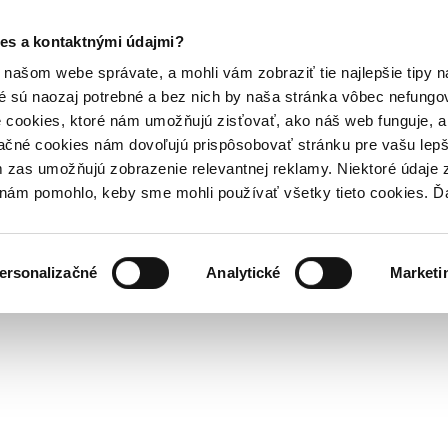
es a kontaktnými údajmi?
našom webe správate, a mohli vám zobraziť tie najlepšie tipy n
é sú naozaj potrebné a bez nich by naša stránka vôbec nefung
 cookies, ktoré nám umožňujú zisťovať, ako náš web funguje, a 
ačné cookies nám dovoľujú prispôsobovať stránku pre vašu lepši
zas umožňujú zobrazenie relevantnej reklamy. Niektoré údaje z
y nám pomohlo, keby sme mohli používať všetky tieto cookies. 
ersonalizačné
Analytické
Marketi