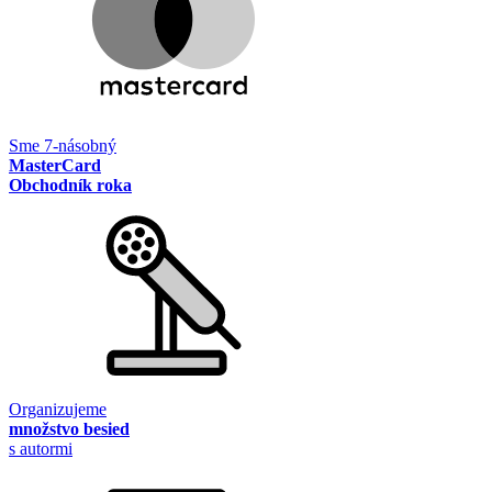
Sme 7-násobný
MasterCard
Obchodník roka
Organizujeme
množstvo besied
s autormi