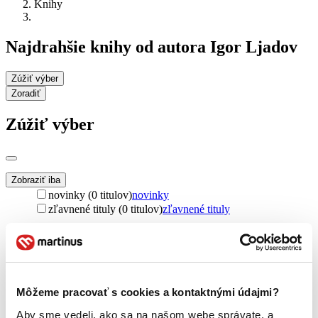
Knihy
Najdrahšie knihy od autora Igor Ljadov
Zúžiť výber
Zoradiť
Zúžiť výber
Zobraziť iba
novinky (0 titulov)
novinky
zľavnené tituly (0 titulov)
zľavnené tituly
Dostupnosť
na centrálnom sklade (0 titulov)
na centrálnom sklade
predpredaj (0 titulov)
predpredaj
pripravujeme (0 titulov)
pripravujeme
dostupná (bez vypredaných) (0 titulov)
dostupná (bez
Môžeme pracovať s cookies a kontaktnými údajmi?
vypredaných)
Aby sme vedeli, ako sa na našom webe správate, a