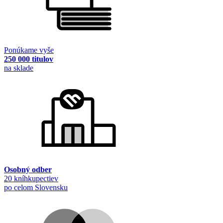
Ponúkame vyše
250 000 titulov
na sklade
Osobný odber
20 kníhkupectiev
po celom Slovensku