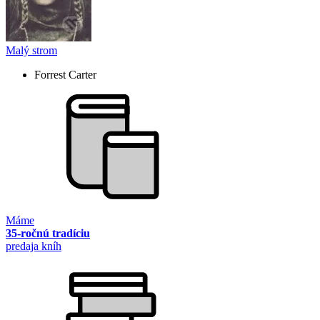
Malý strom
Forrest Carter
Máme
35-ročnú tradíciu
predaja kníh