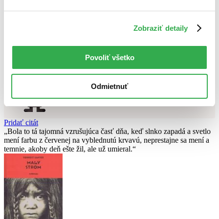
Použité filtre
Zrušiť filtre
Zobraziť detaily
Autor Igor Ljadov
dostupné
Nebol nájdený
žiadny titul
vyhovujúci zadaným podmienkam.
Skúste prosím zmeniť vyhľadávaný výraz.
Povoliť všetko
Chcete poradiť knihu?
Odmietnuť
Náš pomocník Sherlock vám ju s radosťou vypátra!
Knihomoľský pomocník
Pridať citát
Bola to tá tajomná vzrušujúca časť dňa, keď slnko zapadá a svetlo
mení farbu z červenej na vyblednutú krvavú, neprestajne sa mení a
temnie, akoby deň ešte žil, ale už umieral.