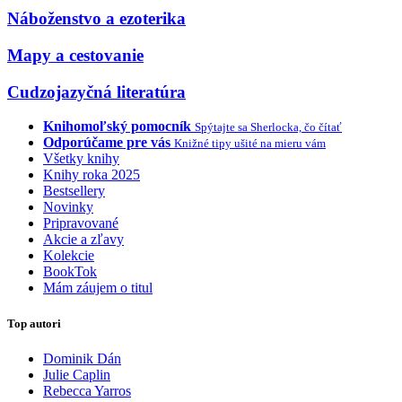
Náboženstvo a ezoterika
Mapy a cestovanie
Cudzojazyčná literatúra
Knihomoľský pomocník
Spýtajte sa Sherlocka, čo čítať
Odporúčame pre vás
Knižné tipy ušité na mieru vám
Všetky knihy
Knihy roka 2025
Bestsellery
Novinky
Pripravované
Akcie a zľavy
Kolekcie
BookTok
Mám záujem o titul
Top autori
Dominik Dán
Julie Caplin
Rebecca Yarros