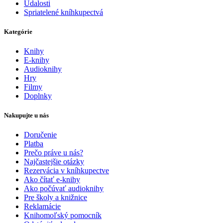
Udalosti
Spriatelené kníhkupectvá
Kategórie
Knihy
E-knihy
Audioknihy
Hry
Filmy
Doplnky
Nakupujte u nás
Doručenie
Platba
Prečo práve u nás?
Najčastejšie otázky
Rezervácia v kníhkupectve
Ako čítať e-knihy
Ako počúvať audioknihy
Pre školy a knižnice
Reklamácie
Knihomoľský pomocník