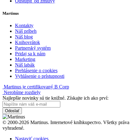
Odstúpiť od zmluvy
Martinus
Kontakty
Náš príbeh
Náš blog
Knihovrátok
Partnerský systém
Pridaj sa k nám
Marketing
Náš labák
Prehlásenie o cookies
Vyhlásenie o prístupnosti
Martinus je certifikovaný B Corp
Nerobíme rozdiely
Najlepšie novinky sú tie knižné. Získajte ich ako prví:
Odoslať
© 2000-2026 Martinus. Internetové kníhkupectvo. Všetky práva
vyhradené.
Nastaviť cookies