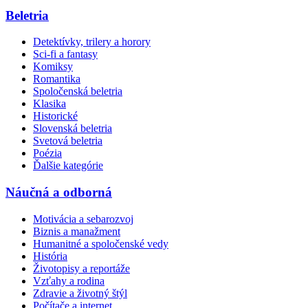
Beletria
Detektívky, trilery a horory
Sci-fi a fantasy
Komiksy
Romantika
Spoločenská beletria
Klasika
Historické
Slovenská beletria
Svetová beletria
Poézia
Ďalšie kategórie
Náučná a odborná
Motivácia a sebarozvoj
Biznis a manažment
Humanitné a spoločenské vedy
História
Životopisy a reportáže
Vzťahy a rodina
Zdravie a životný štýl
Počítače a internet