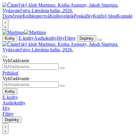
Doručenie
Kníhkupectvá
Knihovrátok
Poukážky
Knižný blog
Kontakt
E-knihy
Audioknihy
Hry
Filmy
Knihy
Doplnky
Vyhľadávanie
Prihlásiť
Vyhľadávanie
Knihy
E-knihy
Audioknihy
Hry
Filmy
Doplnky