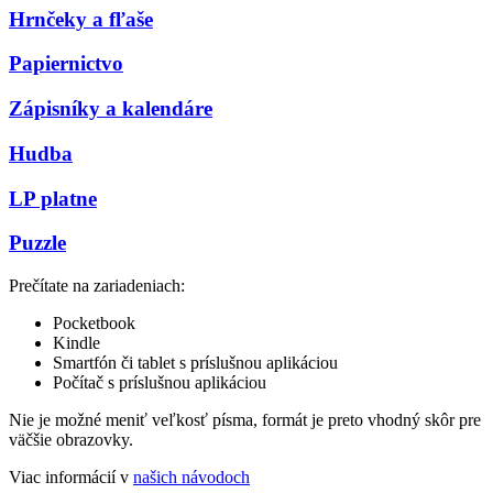
Hrnčeky a fľaše
Papiernictvo
Zápisníky a kalendáre
Hudba
LP platne
Puzzle
Prečítate na zariadeniach:
Pocketbook
Kindle
Smartfón či tablet s príslušnou aplikáciou
Počítač s príslušnou aplikáciou
Nie je možné meniť veľkosť písma, formát je preto vhodný skôr pre
väčšie obrazovky.
Viac informácií v
našich návodoch