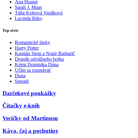
Ana Huang
Sarah J. Maas
Táňa Keleová Vasilková
Lucinda Riley
Top série
Romantické úteky
Harry Potter
Kapitán Stein a Notár Barbarič
Denník odvážneho bojka
Krimi Dominika Dána
Učím sa rozprávať
Duna
Smradi
Darčekové poukážky
Čítačky e-kníh
Vecičky od Martinusu
Káva, čaj a pochutiny