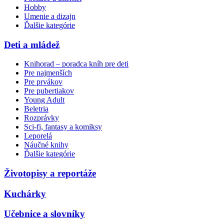
Hobby
Umenie a dizajn
Ďalšie kategórie
Deti a mládež
Knihorad – poradca kníh pre deti
Pre najmenších
Pre prvákov
Pre pubertiakov
Young Adult
Beletria
Rozprávky
Sci-fi, fantasy a komiksy
Leporelá
Náučné knihy
Ďalšie kategórie
Životopisy a reportáže
Kuchárky
Učebnice a slovníky