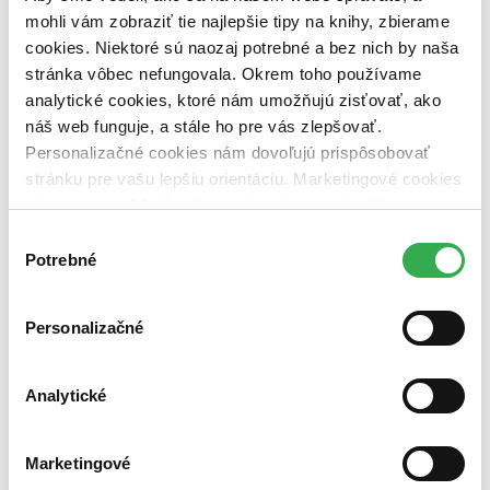
Nové / čítané
mohli vám zobraziť tie najlepšie tipy na knihy, zbierame
nová (0 titulov)
nová
cookies. Niektoré sú naozaj potrebné a bez nich by naša
čítaná (0 titulov)
čítaná
stránka vôbec nefungovala. Okrem toho používame
čítaná - výborný stav (0 titulov)
čítaná - výborný stav
analytické cookies, ktoré nám umožňujú zisťovať, ako
čítaná - mierne opotrebovaná (0 titulov)
čítaná - mierne
náš web funguje, a stále ho pre vás zlepšovať.
opotrebovaná
čítané verzie vypredaných kníh (0 titulov)
čítané verzie
Personalizačné cookies nám dovoľujú prispôsobovať
vypredaných kníh
stránku pre vašu lepšiu orientáciu. Marketingové cookies
nám zas umožňujú zobrazenie relevantnej reklamy.
Zúžiť výber
Niektoré údaje zdieľame aj s tretími stranami. Veľmi by
Výber
Zoradiť
nám pomohlo, keby sme mohli používať všetky tieto
Potrebné
súhlasu
cookies. Ďakujeme!
Personalizačné
Bestsellery
Top hodnotené
Analytické
Novinky
Najdrahšie
Najlacnejšie
Najvyššia zľava
Marketingové