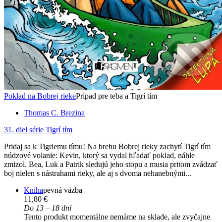
Poklad na Bobrej rieke
Prípad pre teba a Tigrí tím
Thomas C. Brezina
31. diel série
Tigrí tím
Pridaj sa k Tigriemu tímu! Na brehu Bobrej rieky zachytí Tigrí tím
núdzové volanie: Kevin, ktorý sa vydal hľadať poklad, náhle
zmizol. Bea, Luk a Patrik sledujú jeho stopu a musia pritom zvádzať
boj nielen s nástrahami rieky, ale aj s dvoma nehanebnými...
Kniha
pevná väzba
11,80 €
Do 13 – 18 dní
Tento produkt momentálne nemáme na sklade, ale zvyčajne