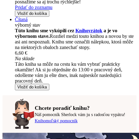
posnažíme sa aj trochu rýchlejšie!
Pridať do zoznamu
Vložiť do košíka
Čítaná
výborný stav
Túto knihu sme vykúpili cez
Knihovrátok
a je vo
výbornom stave.
Rozdiel medzi touto knihou a novou by ste
asi ani nespoznali. Knihu sme označili nálepkou, ktorá môže
na niektorých obaloch zanechať stopy.
6,60 €
Na sklade
Táto kniha sa môže na cestu ku vám vybrať prakticky
okamžite! Ak si ju objednáte do 13:00 v pracovný deň,
odošleme vám ju ešte dnes, inak najneskôr nasledujúci
pracovný deň.
Vložiť do košíka
Chcete poradiť knihu?
Náš pomocník Sherlock vám ju s radosťou vypátra!
Knihomoľský pomocník