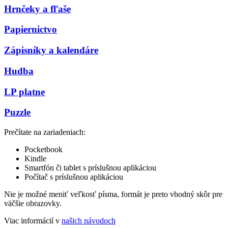
Hrnčeky a fľaše
Papiernictvo
Zápisníky a kalendáre
Hudba
LP platne
Puzzle
Prečítate na zariadeniach:
Pocketbook
Kindle
Smartfón či tablet s príslušnou aplikáciou
Počítač s príslušnou aplikáciou
Nie je možné meniť veľkosť písma, formát je preto vhodný skôr pre
väčšie obrazovky.
Viac informácií v
našich návodoch