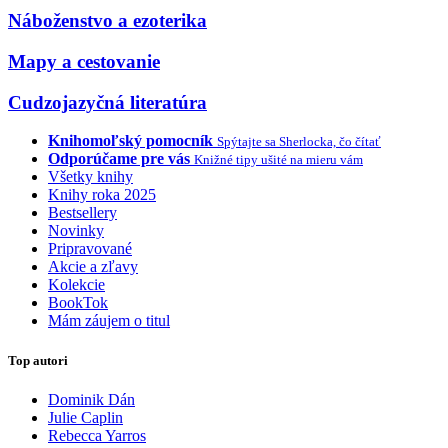
Náboženstvo a ezoterika
Mapy a cestovanie
Cudzojazyčná literatúra
Knihomoľský pomocník
Spýtajte sa Sherlocka, čo čítať
Odporúčame pre vás
Knižné tipy ušité na mieru vám
Všetky knihy
Knihy roka 2025
Bestsellery
Novinky
Pripravované
Akcie a zľavy
Kolekcie
BookTok
Mám záujem o titul
Top autori
Dominik Dán
Julie Caplin
Rebecca Yarros