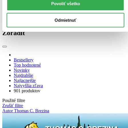
Povoliť všetko
Viac ako 16 € (0 titulov)
Viac ako 16 €
Ďalšie možnosti
Odmietnuť
Zúžiť výber
Zoradiť
Bestsellery
Top hodnotené
Novinky
Najdrahšie
Najlacnejšie
Najvyššia zľava
901 produktov
Použité filtre
Zrušiť filtre
Autor Thomas C. Brezina