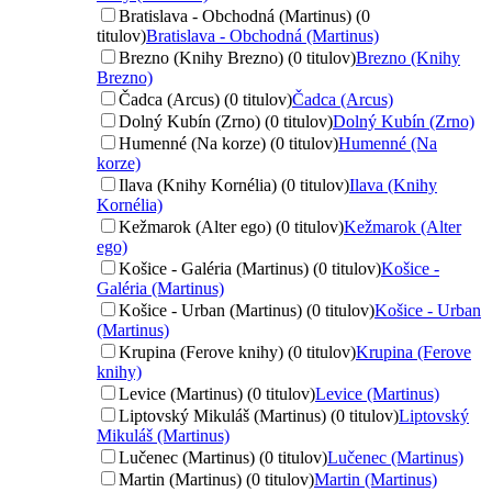
Bratislava - Obchodná (Martinus) (0
titulov)
Bratislava - Obchodná (Martinus)
Brezno (Knihy Brezno) (0 titulov)
Brezno (Knihy
Brezno)
Čadca (Arcus) (0 titulov)
Čadca (Arcus)
Dolný Kubín (Zrno) (0 titulov)
Dolný Kubín (Zrno)
Humenné (Na korze) (0 titulov)
Humenné (Na
korze)
Ilava (Knihy Kornélia) (0 titulov)
Ilava (Knihy
Kornélia)
Kežmarok (Alter ego) (0 titulov)
Kežmarok (Alter
ego)
Košice - Galéria (Martinus) (0 titulov)
Košice -
Galéria (Martinus)
Košice - Urban (Martinus) (0 titulov)
Košice - Urban
(Martinus)
Krupina (Ferove knihy) (0 titulov)
Krupina (Ferove
knihy)
Levice (Martinus) (0 titulov)
Levice (Martinus)
Liptovský Mikuláš (Martinus) (0 titulov)
Liptovský
Mikuláš (Martinus)
Lučenec (Martinus) (0 titulov)
Lučenec (Martinus)
Martin (Martinus) (0 titulov)
Martin (Martinus)