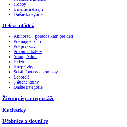
Hobby
Umenie a dizajn
Ďalšie kategórie
Deti a mládež
Knihorad – poradca kníh pre deti
Pre najmenších
Pre prvákov
Pre pubertiakov
Young Adult
Beletria
Rozprávky
Sci-fi, fantasy a komiksy
Leporelá
Náučné knihy
Ďalšie kategórie
Životopisy a reportáže
Kuchárky
Učebnice a slovníky