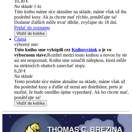
10,30 €
Na sklade 1 ks
Túto knihu máme síce aktuálne na sklade, máme však už iba
posledné kusy. Ak ju chcete mať rýchlo, ponáhľajte sa!
Dodanie ďalších môže trvať dlhšie, zvyčajne do 18 dní.
Pridať do zoznamu
Vložiť do košíka
Čítaná
výborný stav
Túto knihu sme vykúpili cez
Knihovrátok
a je vo
výbornom stave.
Rozdiel medzi touto knihou a novou by ste
asi ani nespoznali. Knihu sme označili nálepkou, ktorá môže
na niektorých obaloch zanechať stopy.
6,20 €
Na sklade
Tento produkt síce máme aktuálne na sklade, máme však už
iba posledné kusy a ďalšie už nemá ani distribútor, preto je
možné, že bude onedlho úplne vypredaný. Ak ho chcete mať,
ponáhľajte sa!
Vložiť do košíka