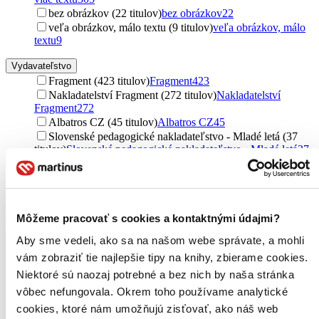
bez obrázkov (22 titulov)
bez obrázkov
22
veľa obrázkov, málo textu (9 titulov)
veľa obrázkov, málo
textu
9
Vydavateľstvo
Fragment (423 titulov)
Fragment
423
Nakladatelství Fragment (272 titulov)
Nakladatelství
Fragment
272
Albatros CZ (45 titulov)
Albatros CZ
45
Slovenské pedagogické nakladateľstvo - Mladé letá (37
titulov)
Slovenské pedagogické nakladateľstvo - Mladé letá
37
Arkus (30 titulov)
Arkus
30
Albatros SK (28 titulov)
Albatros SK
28
Mladé letá (24 titulov)
Mladé letá
24
Egmont ČR (10 titulov)
Egmont ČR
10
Môžeme pracovať s cookies a kontaktnými údajmi?
Mladá fronta (7 titulov)
Mladá fronta
7
Knižní klub (3 tituly)
Knižní klub
3
Aby sme vedeli, ako sa na našom webe správate, a mohli
Svojtka&Co. (2 tituly)
Svojtka&Co.
2
vám zobraziť tie najlepšie tipy na knihy, zbierame cookies.
Ikar (2 tituly)
Ikar
2
Niektoré sú naozaj potrebné a bez nich by naša stránka
CooBoo CZ (2 tituly)
CooBoo CZ
2
Omnibus Taschenbuch (1 titul)
Omnibus Taschenbuch
1
vôbec nefungovala. Okrem toho používame analytické
Ďalšie možnosti
cookies, ktoré nám umožňujú zisťovať, ako náš web