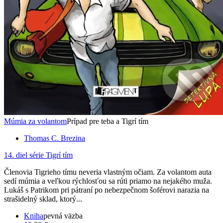
Múmia za volantom
Prípad pre teba a Tigrí tím
Thomas C. Brezina
14. diel série
Tigrí tím
Členovia Tigrieho tímu neveria vlastným očiam. Za volantom auta
sedí múmia a veľkou rýchlosťou sa rúti priamo na nejakého muža.
Lukáš s Patrikom pri pátraní po nebezpečnom šoférovi narazia na
strašidelný sklad, ktorý...
Kniha
pevná väzba