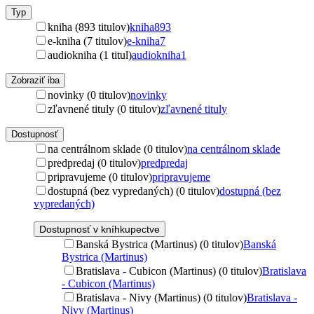
Typ
kniha (893 titulov)
kniha
893
e-kniha (7 titulov)
e-kniha
7
audiokniha (1 titul)
audiokniha
1
Zobraziť iba
novinky (0 titulov)
novinky
zľavnené tituly (0 titulov)
zľavnené tituly
Dostupnosť
na centrálnom sklade (0 titulov)
na centrálnom sklade
predpredaj (0 titulov)
predpredaj
pripravujeme (0 titulov)
pripravujeme
dostupná (bez vypredaných) (0 titulov)
dostupná (bez
vypredaných)
Dostupnosť v kníhkupectve
Banská Bystrica (Martinus) (0 titulov)
Banská
Bystrica (Martinus)
Bratislava - Cubicon (Martinus) (0 titulov)
Bratislava
- Cubicon (Martinus)
Bratislava - Nivy (Martinus) (0 titulov)
Bratislava -
Nivy (Martinus)