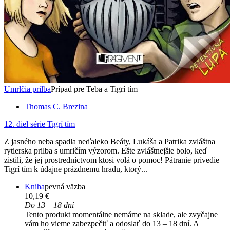
Umrlčia prilba
Prípad pre Teba a Tigrí tím
Thomas C. Brezina
12. diel série
Tigrí tím
Z jasného neba spadla neďaleko Beáty, Lukáša a Patrika zvláštna
rytierska prilba s umrlčím výzorom. Ešte zvláštnejšie bolo, keď
zistili, že jej prostredníctvom ktosi volá o pomoc! Pátranie privedie
Tigrí tím k údajne prázdnemu hradu, ktorý...
Kniha
pevná väzba
10,19 €
Do 13 – 18 dní
Tento produkt momentálne nemáme na sklade, ale zvyčajne
vám ho vieme zabezpečiť a odoslať do 13 – 18 dní. A