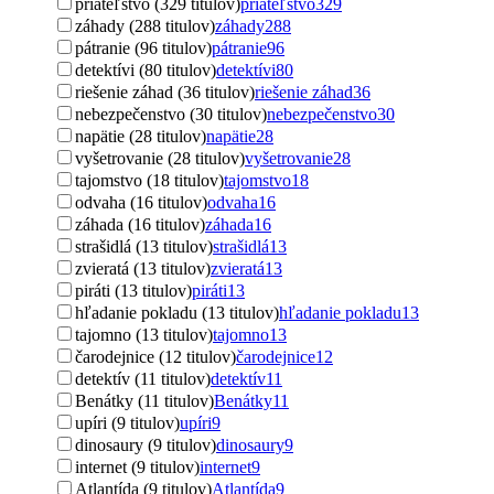
priateľstvo (329 titulov)
priateľstvo
329
záhady (288 titulov)
záhady
288
pátranie (96 titulov)
pátranie
96
detektívi (80 titulov)
detektívi
80
riešenie záhad (36 titulov)
riešenie záhad
36
nebezpečenstvo (30 titulov)
nebezpečenstvo
30
napätie (28 titulov)
napätie
28
vyšetrovanie (28 titulov)
vyšetrovanie
28
tajomstvo (18 titulov)
tajomstvo
18
odvaha (16 titulov)
odvaha
16
záhada (16 titulov)
záhada
16
strašidlá (13 titulov)
strašidlá
13
zvieratá (13 titulov)
zvieratá
13
piráti (13 titulov)
piráti
13
hľadanie pokladu (13 titulov)
hľadanie pokladu
13
tajomno (13 titulov)
tajomno
13
čarodejnice (12 titulov)
čarodejnice
12
detektív (11 titulov)
detektív
11
Benátky (11 titulov)
Benátky
11
upíri (9 titulov)
upíri
9
dinosaury (9 titulov)
dinosaury
9
internet (9 titulov)
internet
9
Atlantída (9 titulov)
Atlantída
9