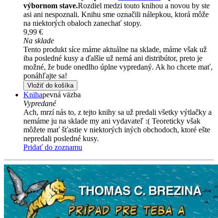
výbornom stave.
Rozdiel medzi touto knihou a novou by ste
asi ani nespoznali. Knihu sme označili nálepkou, ktorá môže
na niektorých obaloch zanechať stopy.
9,99 €
Na sklade
Tento produkt síce máme aktuálne na sklade, máme však už
iba posledné kusy a ďalšie už nemá ani distribútor, preto je
možné, že bude onedlho úplne vypredaný. Ak ho chcete mať,
ponáhľajte sa!
Vložiť do košíka
Kniha
pevná väzba
Vypredané
Ach, mrzí nás to, z tejto knihy sa už predali všetky výtlačky a
nemáme ju na sklade my ani vydavateľ :( Teoreticky však
môžete mať šťastie v niektorých iných obchodoch, ktoré ešte
nepredali posledné kusy.
Pridať do zoznamu