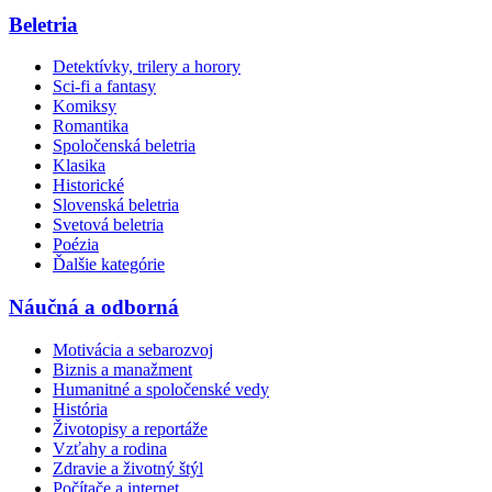
Beletria
Detektívky, trilery a horory
Sci-fi a fantasy
Komiksy
Romantika
Spoločenská beletria
Klasika
Historické
Slovenská beletria
Svetová beletria
Poézia
Ďalšie kategórie
Náučná a odborná
Motivácia a sebarozvoj
Biznis a manažment
Humanitné a spoločenské vedy
História
Životopisy a reportáže
Vzťahy a rodina
Zdravie a životný štýl
Počítače a internet