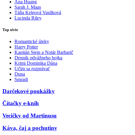
Ana Huang
Sarah J. Maas
Táňa Keleová Vasilková
Lucinda Riley
Top série
Romantické úteky
Harry Potter
Kapitán Stein a Notár Barbarič
Denník odvážneho bojka
Krimi Dominika Dána
Učím sa rozprávať
Duna
Smradi
Darčekové poukážky
Čítačky e-kníh
Vecičky od Martinusu
Káva, čaj a pochutiny