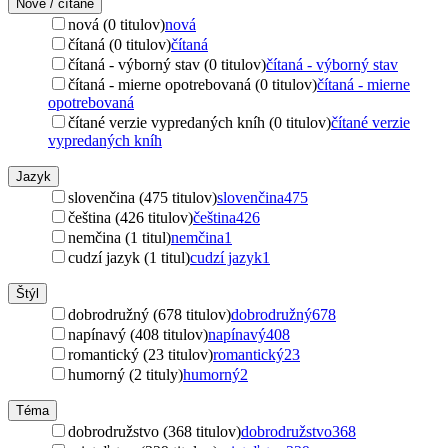
Nové / čítané
nová (0 titulov)
nová
čítaná (0 titulov)
čítaná
čítaná - výborný stav (0 titulov)
čítaná - výborný stav
čítaná - mierne opotrebovaná (0 titulov)
čítaná - mierne
opotrebovaná
čítané verzie vypredaných kníh (0 titulov)
čítané verzie
vypredaných kníh
Jazyk
slovenčina (475 titulov)
slovenčina
475
čeština (426 titulov)
čeština
426
nemčina (1 titul)
nemčina
1
cudzí jazyk (1 titul)
cudzí jazyk
1
Štýl
dobrodružný (678 titulov)
dobrodružný
678
napínavý (408 titulov)
napínavý
408
romantický (23 titulov)
romantický
23
humorný (2 tituly)
humorný
2
Téma
dobrodružstvo (368 titulov)
dobrodružstvo
368