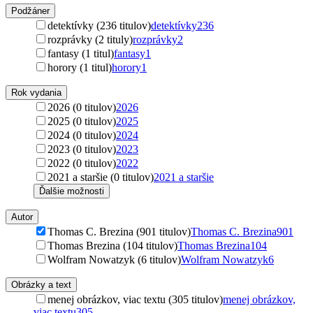
Podžáner
detektívky (236 titulov)
detektívky
236
rozprávky (2 tituly)
rozprávky
2
fantasy (1 titul)
fantasy
1
horory (1 titul)
horory
1
Rok vydania
2026 (0 titulov)
2026
2025 (0 titulov)
2025
2024 (0 titulov)
2024
2023 (0 titulov)
2023
2022 (0 titulov)
2022
2021 a staršie (0 titulov)
2021 a staršie
Ďalšie možnosti
Autor
Thomas C. Brezina (901 titulov)
Thomas C. Brezina
901
Thomas Brezina (104 titulov)
Thomas Brezina
104
Wolfram Nowatzyk (6 titulov)
Wolfram Nowatzyk
6
Obrázky a text
menej obrázkov, viac textu (305 titulov)
menej obrázkov,
viac textu
305