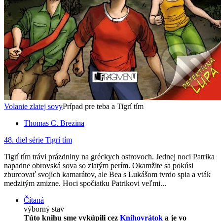
Volanie zlatej sovy
Prípad pre teba a Tigrí tím
Thomas C. Brezina
48. diel série
Tigrí tím
Tigrí tím trávi prázdniny na gréckych ostrovoch. Jednej noci Patrika
napadne obrovská sova so zlatým perím. Okamžite sa pokúsi
zburcovať svojich kamarátov, ale Bea s Lukášom tvrdo spia a vták
medzitým zmizne. Hoci spočiatku Patrikovi veľmi...
Čítaná
výborný stav
Túto knihu sme vykúpili cez
Knihovrátok
a je vo