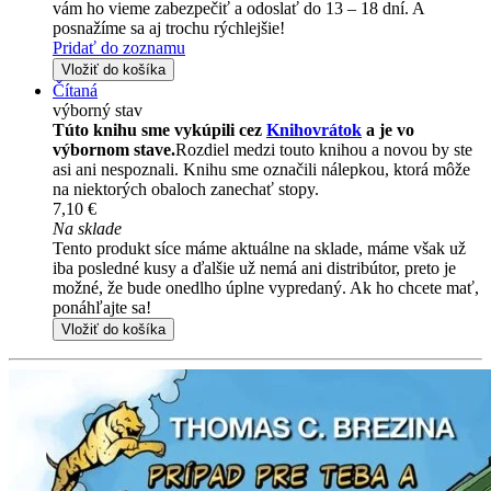
vám ho vieme zabezpečiť a odoslať do 13 – 18 dní. A
posnažíme sa aj trochu rýchlejšie!
Pridať do zoznamu
Vložiť do košíka
Čítaná
výborný stav
Túto knihu sme vykúpili cez
Knihovrátok
a je vo
výbornom stave.
Rozdiel medzi touto knihou a novou by ste
asi ani nespoznali. Knihu sme označili nálepkou, ktorá môže
na niektorých obaloch zanechať stopy.
7,10 €
Na sklade
Tento produkt síce máme aktuálne na sklade, máme však už
iba posledné kusy a ďalšie už nemá ani distribútor, preto je
možné, že bude onedlho úplne vypredaný. Ak ho chcete mať,
ponáhľajte sa!
Vložiť do košíka