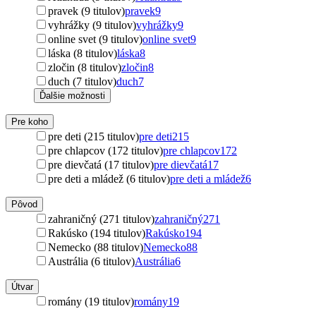
pravek (9 titulov)
pravek
9
vyhrážky (9 titulov)
vyhrážky
9
online svet (9 titulov)
online svet
9
láska (8 titulov)
láska
8
zločin (8 titulov)
zločin
8
duch (7 titulov)
duch
7
Ďalšie možnosti
Pre koho
pre deti (215 titulov)
pre deti
215
pre chlapcov (172 titulov)
pre chlapcov
172
pre dievčatá (17 titulov)
pre dievčatá
17
pre deti a mládež (6 titulov)
pre deti a mládež
6
Pôvod
zahraničný (271 titulov)
zahraničný
271
Rakúsko (194 titulov)
Rakúsko
194
Nemecko (88 titulov)
Nemecko
88
Austrália (6 titulov)
Austrália
6
Útvar
romány (19 titulov)
romány
19