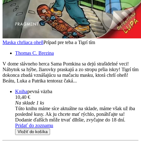
Maska chrliaca oheň
Prípad pre teba a Tigrí tím
Thomas C. Brezina
V dome slávneho herca Sama Pomkina sa dejú strašidelné veci!
Nábytok sa hýbe, žiarovky praskajú a zo stropu pršia iskry! Tigrí tím
dokonca zbadá vznášajúcu sa mačaciu masku, ktorá chrlí oheň!
Beátu, Luka a Patrika tentoraz čaká...
Kniha
pevná väzba
10,40 €
Na sklade 1 ks
Túto knihu máme síce aktuálne na sklade, máme však už iba
posledné kusy. Ak ju chcete mať rýchlo, ponáhľajte sa!
Dodanie ďalších môže trvať dlhšie, zvyčajne do 18 dní.
Pridať do zoznamu
Vložiť do košíka