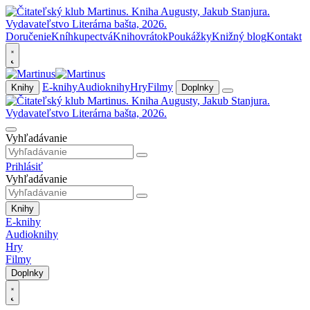
Doručenie
Kníhkupectvá
Knihovrátok
Poukážky
Knižný blog
Kontakt
E-knihy
Audioknihy
Hry
Filmy
Knihy
Doplnky
Vyhľadávanie
Prihlásiť
Vyhľadávanie
Knihy
E-knihy
Audioknihy
Hry
Filmy
Doplnky