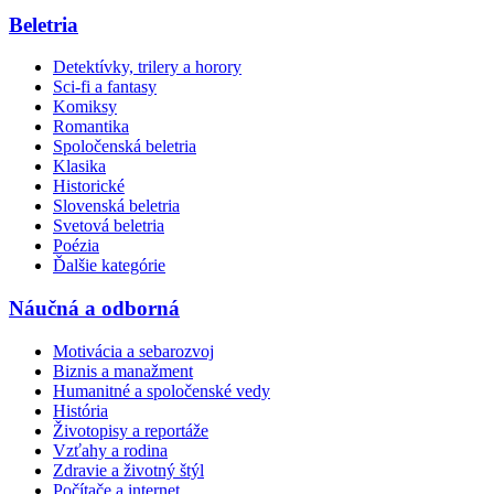
Beletria
Detektívky, trilery a horory
Sci-fi a fantasy
Komiksy
Romantika
Spoločenská beletria
Klasika
Historické
Slovenská beletria
Svetová beletria
Poézia
Ďalšie kategórie
Náučná a odborná
Motivácia a sebarozvoj
Biznis a manažment
Humanitné a spoločenské vedy
História
Životopisy a reportáže
Vzťahy a rodina
Zdravie a životný štýl
Počítače a internet