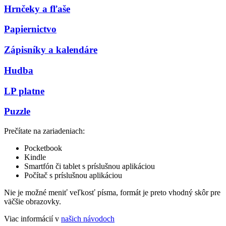
Hrnčeky a fľaše
Papiernictvo
Zápisníky a kalendáre
Hudba
LP platne
Puzzle
Prečítate na zariadeniach:
Pocketbook
Kindle
Smartfón či tablet s príslušnou aplikáciou
Počítač s príslušnou aplikáciou
Nie je možné meniť veľkosť písma, formát je preto vhodný skôr pre
väčšie obrazovky.
Viac informácií v
našich návodoch