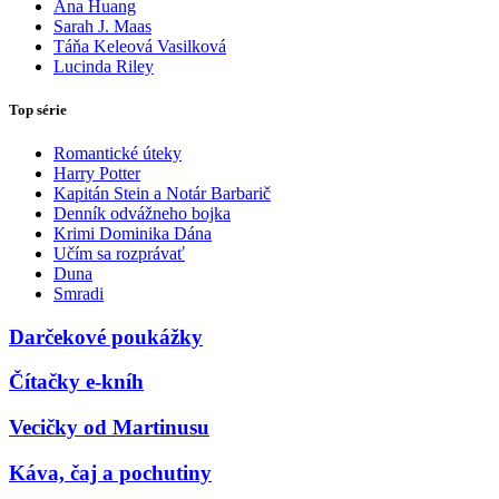
Ana Huang
Sarah J. Maas
Táňa Keleová Vasilková
Lucinda Riley
Top série
Romantické úteky
Harry Potter
Kapitán Stein a Notár Barbarič
Denník odvážneho bojka
Krimi Dominika Dána
Učím sa rozprávať
Duna
Smradi
Darčekové poukážky
Čítačky e-kníh
Vecičky od Martinusu
Káva, čaj a pochutiny