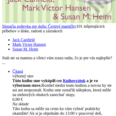
Slepačia polievka pre dušu: Čerstvé mamičky
101 inšpirujúcich
príbehov o láske, radosti a zázrakoch
Jack Canfield
Mark Victor Hansen
Susan M. Heim
Stali ste sa mamou a všetci vám zrazu radia, čo je pre vás najlepšie?
...
Čítaná
výborný stav
Túto knihu sme vykúpili cez
Knihovrátok
a je vo
výbornom stave.
Rozdiel medzi touto knihou a novou by ste
asi ani nespoznali. Knihu sme označili nálepkou, ktorá môže
na niektorých obaloch zanechať stopy.
6,90 €
Na sklade
Táto kniha sa môže na cestu ku vám vybrať prakticky
okamžite! Ak si ju objednáte do 13:00 v pracovný deň,