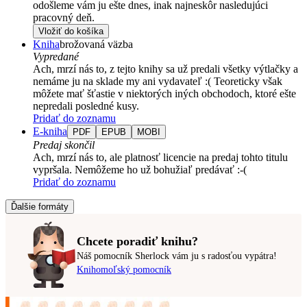
odošleme vám ju ešte dnes, inak najneskôr nasledujúci
pracovný deň.
Vložiť do košíka
Kniha
brožovaná väzba
Vypredané
Ach, mrzí nás to, z tejto knihy sa už predali všetky výtlačky a
nemáme ju na sklade my ani vydavateľ :( Teoreticky však
môžete mať šťastie v niektorých iných obchodoch, ktoré ešte
nepredali posledné kusy.
Pridať do zoznamu
E-kniha
PDF
EPUB
MOBI
Predaj skončil
Ach, mrzí nás to, ale platnosť licencie na predaj tohto titulu
vypršala. Nemôžeme ho už bohužiaľ predávať :-(
Pridať do zoznamu
Ďalšie formáty
Chcete poradiť knihu?
Náš pomocník Sherlock vám ju s radosťou vypátra!
Knihomoľský pomocník