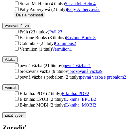
Susan M. Heim (4 tituly)
Susan M. Heim
4
Patty Auberyová (2 tituly)
Patty Auberyová
2
Ďalšie možnosti
Vydavateľstvo
Práh (23 titulov)
Práh
23
Eastone Books (8 titulov)
Eastone Books
8
Columbus (2 tituly)
Columbus
2
Vermilion (1 titul)
Vermilion
1
Väzba
pevná väzba (21 titulov)
pevná väzba
21
brožovaná väzba (9 titulov)
brožovaná väzba
9
pevná väzba s prebalom (2 tituly)
pevná väzba s prebalom
2
Formát
E-kniha: PDF (2 tituly)
E-kniha: PDF
2
E-kniha: EPUB (2 tituly)
E-kniha: EPUB
2
E-kniha: MOBI (2 tituly)
E-kniha: MOBI
2
Zúžiť výber
Zoradiť