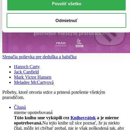
Povoliť všetko
Odmietnuť
Slepačia polievka pre deduška a babičku
Hanoch Carty
Jack Canfield
Mark Victor Hansen
Meladee McCartyová
Príbehy, ktoré otvoria srdce a prinesú potešenie všetkým
prarodičom.
Čítaná
mierne opotrebovaná
Túto knihu sme vykúpili cez
Knihovrátok
a je mierne
opotrebovaná.
Na tejto knihe už síce poznať, že ju niekto
čítal, môže jej chýbať prebal, nie je však poškodená tak, aby