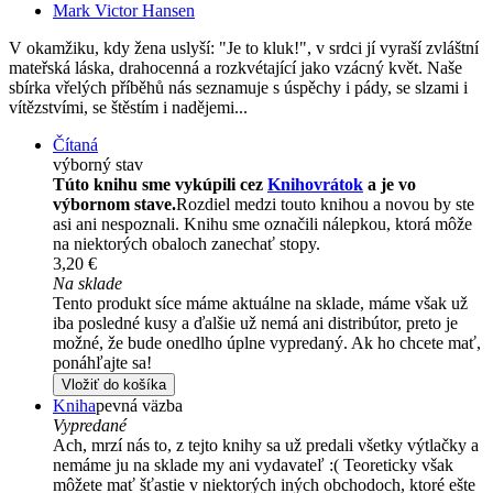
Mark Victor Hansen
V okamžiku, kdy žena uslyší: "Je to kluk!", v srdci jí vyraší zvláštní
mateřská láska, drahocenná a rozkvétající jako vzácný květ. Naše
sbírka vřelých příběhů nás seznamuje s úspěchy i pády, se slzami i
vítězstvími, se štěstím i nadějemi...
Čítaná
výborný stav
Túto knihu sme vykúpili cez
Knihovrátok
a je vo
výbornom stave.
Rozdiel medzi touto knihou a novou by ste
asi ani nespoznali. Knihu sme označili nálepkou, ktorá môže
na niektorých obaloch zanechať stopy.
3,20 €
Na sklade
Tento produkt síce máme aktuálne na sklade, máme však už
iba posledné kusy a ďalšie už nemá ani distribútor, preto je
možné, že bude onedlho úplne vypredaný. Ak ho chcete mať,
ponáhľajte sa!
Vložiť do košíka
Kniha
pevná väzba
Vypredané
Ach, mrzí nás to, z tejto knihy sa už predali všetky výtlačky a
nemáme ju na sklade my ani vydavateľ :( Teoreticky však
môžete mať šťastie v niektorých iných obchodoch, ktoré ešte