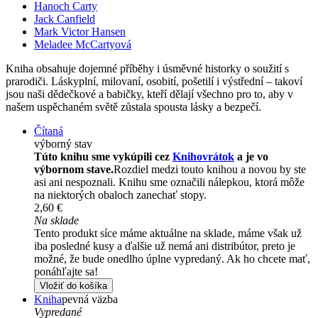
Hanoch Carty
Jack Canfield
Mark Victor Hansen
Meladee McCartyová
Kniha obsahuje dojemné příběhy i úsměvné historky o soužití s
prarodiči. Láskyplní, milovaní, osobití, pošetilí i výstřední – takoví
jsou naši dědečkové a babičky, kteří dělají všechno pro to, aby v
našem uspěchaném světě zůstala spousta lásky a bezpečí.
Čítaná
výborný stav
Túto knihu sme vykúpili cez
Knihovrátok
a je vo
výbornom stave.
Rozdiel medzi touto knihou a novou by ste
asi ani nespoznali. Knihu sme označili nálepkou, ktorá môže
na niektorých obaloch zanechať stopy.
2,60 €
Na sklade
Tento produkt síce máme aktuálne na sklade, máme však už
iba posledné kusy a ďalšie už nemá ani distribútor, preto je
možné, že bude onedlho úplne vypredaný. Ak ho chcete mať,
ponáhľajte sa!
Vložiť do košíka
Kniha
pevná väzba
Vypredané