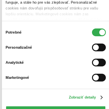
funguje, a stále ho pre vás zlepšovať. Personalizačné
cookies nám dovoľujú prispôsobovať stránku pre vašu
lepšiu orientáciu. Marketingové cookies nám zas
umožňujú zobrazenie relevantnej reklamy. Niektoré údaje
zdieľame aj s tretími stranami. Veľmi by nám pomohlo,
Výber
keby sme mohli používať všetky tieto cookies. Ďakujeme!
Potrebné
súhlasu
Personalizačné
Analytické
Marketingové
Zobraziť detaily