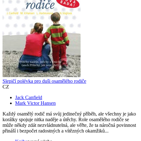
Slepičí polévka pro duši osamělého rodiče
CZ
Jack Canfield
Mark Victor Hansen
Každý osamělý rodič má svůj jedinečný příběh, ale všechny je jako
korálky spojuje nitka naděje a útěchy. Role osamělého rodiče se
může někdy zdát nezvládnutelná, ale věřte, že ta náročná povinnost
přináší i bezpočet radostných a vítězných okamžiků...