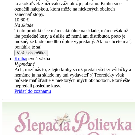
to akokoľvek znižovalo zážitok z jej obsahu. Knihu sme
označili nálepkou, ktorá môže na niektorých obaloch
zanechať stopy.
10,60 €
Na sklade
Tento produkt síce máme aktuálne na sklade, máme však už
iba posledné kusy a ďalšie už nemá ani distribútor, preto je
možné, že bude onedlho úplne vypredaný. Ak ho chcete mať,
ponáhľajte sa!
Vložiť do košíka
Kniha
pevná väzba
Vypredané
Ach, mrzí nás to, z tejto knihy sa už predali všetky výtlačky a
nemáme ju na sklade my ani vydavateľ :( Teoreticky však
môžete mať šťastie v niektorých iných obchodoch, ktoré ešte
nepredali posledné kusy.
Pridať do zoznamu