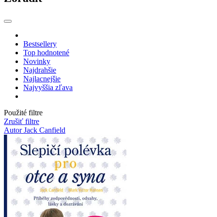
Bestsellery
Top hodnotené
Novinky
Najdrahšie
Najlacnejšie
Najvyššia zľava
Použité filtre
Zrušiť filtre
Autor Jack Canfield