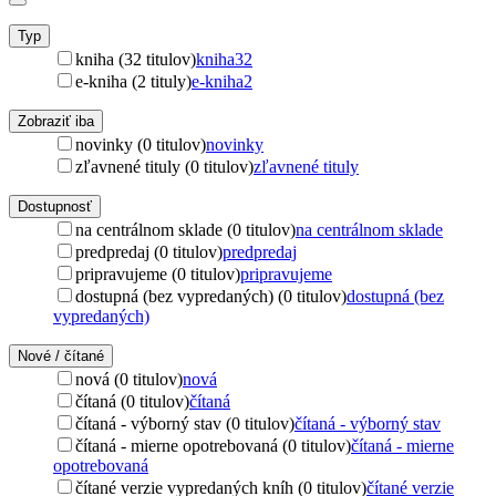
Typ
kniha (32 titulov)
kniha
32
e-kniha (2 tituly)
e-kniha
2
Zobraziť iba
novinky (0 titulov)
novinky
zľavnené tituly (0 titulov)
zľavnené tituly
Dostupnosť
na centrálnom sklade (0 titulov)
na centrálnom sklade
predpredaj (0 titulov)
predpredaj
pripravujeme (0 titulov)
pripravujeme
dostupná (bez vypredaných) (0 titulov)
dostupná (bez
vypredaných)
Nové / čítané
nová (0 titulov)
nová
čítaná (0 titulov)
čítaná
čítaná - výborný stav (0 titulov)
čítaná - výborný stav
čítaná - mierne opotrebovaná (0 titulov)
čítaná - mierne
opotrebovaná
čítané verzie vypredaných kníh (0 titulov)
čítané verzie