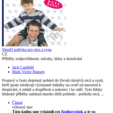
Slepičí polévka pro otce a syna
CZ
Příběhy zodpovědnosti, odvahy, lásky a dozrávání
Jack Canfield
Mark Victor Hansen
Poutavý a často dojemný pohled do životů různých otců a synů,
kteří spolu zdolávají významné milníky na cestě od narození k
dospívání, k mládí a dospělosti a nakonec i ke stáří. Tyto lidsky
hluboké příběhy nabízejí mnoho úhlů pohledu - pohledu otců, ...
Čítaná
výborný stav
Túto knihu sme vykúpili cez
Knihovrátok
a je vo