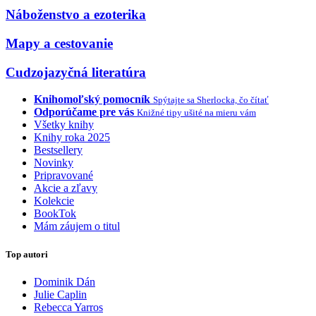
Náboženstvo a ezoterika
Mapy a cestovanie
Cudzojazyčná literatúra
Knihomoľský pomocník
Spýtajte sa Sherlocka, čo čítať
Odporúčame pre vás
Knižné tipy ušité na mieru vám
Všetky knihy
Knihy roka 2025
Bestsellery
Novinky
Pripravované
Akcie a zľavy
Kolekcie
BookTok
Mám záujem o titul
Top autori
Dominik Dán
Julie Caplin
Rebecca Yarros