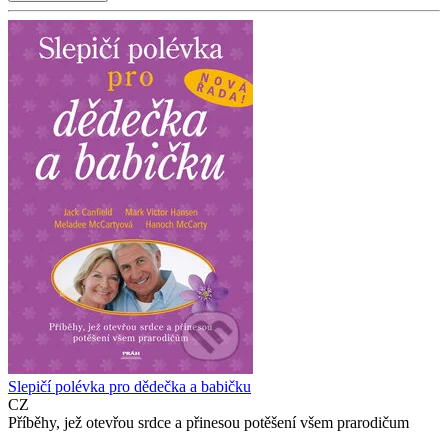
Slepičí polévka pro dědečka a babičku
CZ
Příběhy, jež otevřou srdce a přinesou potěšení všem prarodičum