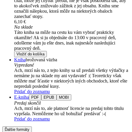
čítal, môže jej chýbať prebal, nie je však poškodená tak, aby
to akokoľvek znižovalo zážitok z jej obsahu. Knihu sme
označili nálepkou, ktorá môže na niektorých obaloch
zanechať stopy.
6,10 €
Na sklade
Táto kniha sa môže na cestu ku vám vybrať prakticky
okamžite! Ak si ju objednáte do 13:00 v pracovný deň,
odošleme vám ju ešte dnes, inak najneskôr nasledujúci
pracovný deň.
Vložiť do košíka
Kniha
brožovaná väzba
Vypredané
Ach, mrzí nás to, z tejto knihy sa už predali všetky výtlačky a
nemáme ju na sklade my ani vydavateľ :( Teoreticky však
môžete mať šťastie v niektorých iných obchodoch, ktoré ešte
nepredali posledné kusy.
Pridať do zoznamu
E-kniha
PDF
EPUB
MOBI
Predaj skončil
Ach, mrzí nás to, ale platnosť licencie na predaj tohto titulu
vypršala. Nemôžeme ho už bohužiaľ predávať :-(
Pridať do zoznamu
Ďalšie formáty