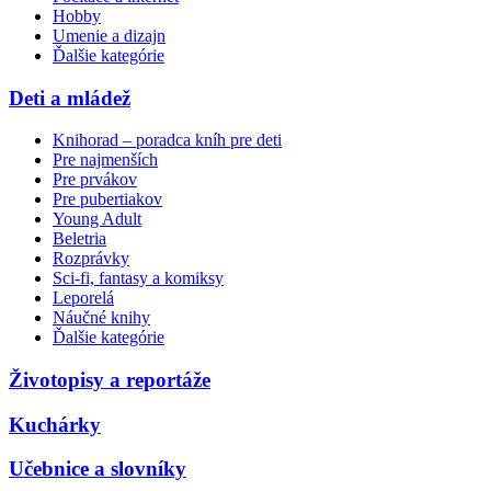
Hobby
Umenie a dizajn
Ďalšie kategórie
Deti a mládež
Knihorad – poradca kníh pre deti
Pre najmenších
Pre prvákov
Pre pubertiakov
Young Adult
Beletria
Rozprávky
Sci-fi, fantasy a komiksy
Leporelá
Náučné knihy
Ďalšie kategórie
Životopisy a reportáže
Kuchárky
Učebnice a slovníky