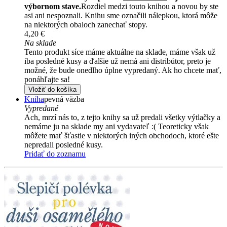
výbornom stave.
Rozdiel medzi touto knihou a novou by ste
asi ani nespoznali. Knihu sme označili nálepkou, ktorá môže
na niektorých obaloch zanechať stopy.
4,20 €
Na sklade
Tento produkt síce máme aktuálne na sklade, máme však už
iba posledné kusy a ďalšie už nemá ani distribútor, preto je
možné, že bude onedlho úplne vypredaný. Ak ho chcete mať,
ponáhľajte sa!
Vložiť do košíka
Kniha
pevná väzba
Vypredané
Ach, mrzí nás to, z tejto knihy sa už predali všetky výtlačky a
nemáme ju na sklade my ani vydavateľ :( Teoreticky však
môžete mať šťastie v niektorých iných obchodoch, ktoré ešte
nepredali posledné kusy.
Pridať do zoznamu