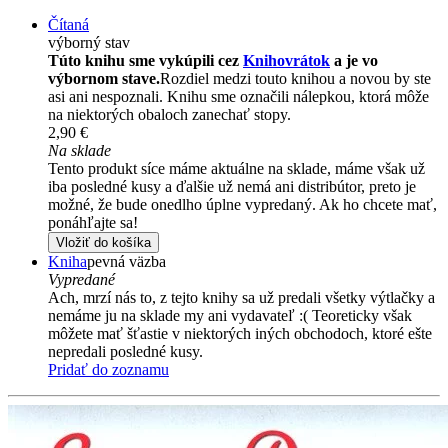
Čítaná
výborný stav
Túto knihu sme vykúpili cez
Knihovrátok
a je vo
výbornom stave.
Rozdiel medzi touto knihou a novou by ste
asi ani nespoznali. Knihu sme označili nálepkou, ktorá môže
na niektorých obaloch zanechať stopy.
2,90 €
Na sklade
Tento produkt síce máme aktuálne na sklade, máme však už
iba posledné kusy a ďalšie už nemá ani distribútor, preto je
možné, že bude onedlho úplne vypredaný. Ak ho chcete mať,
ponáhľajte sa!
Vložiť do košíka
Kniha
pevná väzba
Vypredané
Ach, mrzí nás to, z tejto knihy sa už predali všetky výtlačky a
nemáme ju na sklade my ani vydavateľ :( Teoreticky však
môžete mať šťastie v niektorých iných obchodoch, ktoré ešte
nepredali posledné kusy.
Pridať do zoznamu