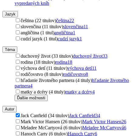
vypredaných kníh
Jazyk
čeština (22 titulov)
čeština
22
slovenčina (11 titulov)
slovenčina
11
angličtina (1 titul)
angličtina
1
cudzí jazyk (1 titul)
cudzí jazyk
1
Téma
duchovný život (33 titulov)
duchovný život
33
rodina (18 titulov)
rodina
18
výchova detí (11 titulov)
výchova detí
11
rodičovstvo (8 titulov)
rodičovstvo
8
hľadanie životného partnera (4 tituly)
hľadanie životného
partnera
4
matky a dcéry (4 tituly)
matky a dcéry
4
Ďalšie možnosti
Autor
Jack Canfield (34 titulov)
Jack Canfield
34
Mark Victor Hansen (26 titulov)
Mark Victor Hansen
26
Meladee McCartyová (6 titulov)
Meladee McCartyová
6
Hanoch Carty (6 titulov)
Hanoch Carty
6