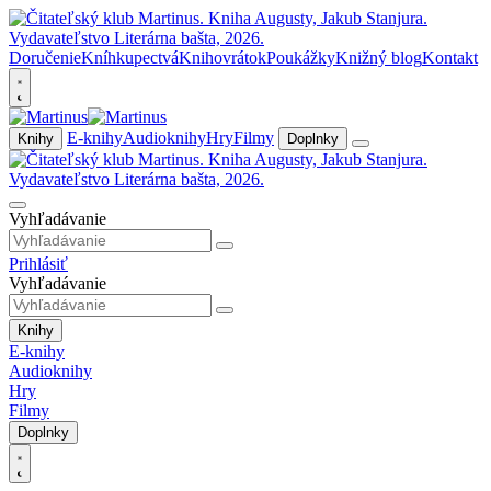
Doručenie
Kníhkupectvá
Knihovrátok
Poukážky
Knižný blog
Kontakt
E-knihy
Audioknihy
Hry
Filmy
Knihy
Doplnky
Vyhľadávanie
Prihlásiť
Vyhľadávanie
Knihy
E-knihy
Audioknihy
Hry
Filmy
Doplnky