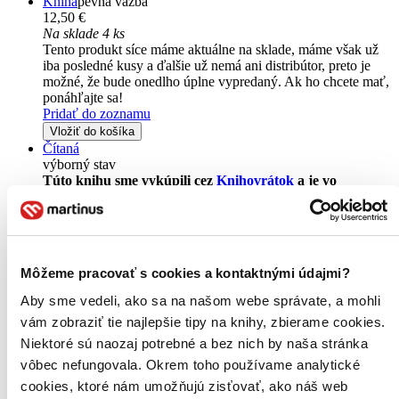
Kniha
pevná väzba
12,50 €
Na sklade 4 ks
Tento produkt síce máme aktuálne na sklade, máme však už
iba posledné kusy a ďalšie už nemá ani distribútor, preto je
možné, že bude onedlho úplne vypredaný. Ak ho chcete mať,
ponáhľajte sa!
Pridať do zoznamu
Vložiť do košíka
Čítaná
výborný stav
Túto knihu sme vykúpili cez
Knihovrátok
a je vo
výbornom stave.
Rozdiel medzi touto knihou a novou by ste
asi ani nespoznali. Knihu sme označili nálepkou, ktorá môže
na niektorých obaloch zanechať stopy.
8,50 €
Na sklade
Môžeme pracovať s cookies a kontaktnými údajmi?
Tento produkt síce máme aktuálne na sklade, máme však už
iba posledné kusy a ďalšie už nemá ani distribútor, preto je
Aby sme vedeli, ako sa na našom webe správate, a mohli
možné, že bude onedlho úplne vypredaný. Ak ho chcete mať,
vám zobraziť tie najlepšie tipy na knihy, zbierame cookies.
ponáhľajte sa!
Vložiť do košíka
Niektoré sú naozaj potrebné a bez nich by naša stránka
vôbec nefungovala. Okrem toho používame analytické
cookies, ktoré nám umožňujú zisťovať, ako náš web