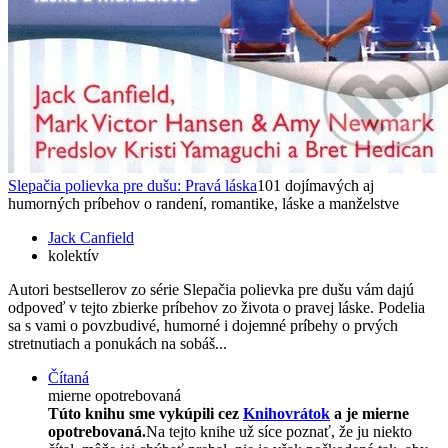
Slepačia polievka pre dušu: Pravá láska
101 dojímavých aj
humorných príbehov o randení, romantike, láske a manželstve
Jack Canfield
kolektív
Autori bestsellerov zo série Slepačia polievka pre dušu vám dajú
odpoveď v tejto zbierke príbehov zo života o pravej láske. Podelia
sa s vami o povzbudivé, humorné i dojemné príbehy o prvých
stretnutiach a ponukách na sobáš...
Čítaná
mierne opotrebovaná
Túto knihu sme vykúpili cez
Knihovrátok
a je mierne
opotrebovaná.
Na tejto knihe už síce poznať, že ju niekto