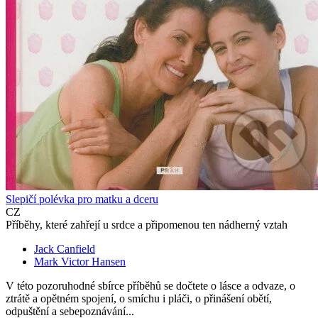
Slepičí polévka pro matku a dceru
CZ
Příběhy, které zahřejí u srdce a připomenou ten nádherný vztah
Jack Canfield
Mark Victor Hansen
V této pozoruhodné sbírce příběhů se dočtete o lásce a odvaze, o
ztrátě a opětném spojení, o smíchu i pláči, o přinášení obětí,
odpuštění a sebepoznávání...