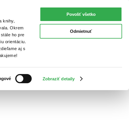
Povoliť všetko
a knihy,
ovala. Okrem
Odmietnuť
stále ho pre
u orientáciu.
dieľame aj s
Ďakujeme!
ngové
Zobraziť detaily