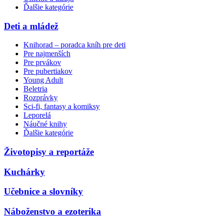
Ďalšie kategórie
Deti a mládež
Knihorad – poradca kníh pre deti
Pre najmenších
Pre prvákov
Pre pubertiakov
Young Adult
Beletria
Rozprávky
Sci-fi, fantasy a komiksy
Leporelá
Náučné knihy
Ďalšie kategórie
Životopisy a reportáže
Kuchárky
Učebnice a slovníky
Náboženstvo a ezoterika