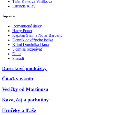
Táňa Keleová Vasilková
Lucinda Riley
Top série
Romantické úteky
Harry Potter
Kapitán Stein a Notár Barbarič
Denník odvážneho bojka
Krimi Dominika Dána
Učím sa rozprávať
Duna
Smradi
Darčekové poukážky
Čítačky e-kníh
Vecičky od Martinusu
Káva, čaj a pochutiny
Hrnčeky a fľaše