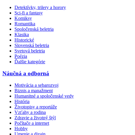
Detektívky, trilery a horory
Sci-fi a fantasy
Komiksy
Romantika
Spoločenská beletria
Klasika
Historické
Slovenská beletria
Svetová beletria
Poézia
Ďalšie kategórie
Náučná a odborná
Motivácia a sebarozvoj
Biznis a manažment
Humanitné a spoločenské vedy
História
Životopisy a reportáže
Vzťahy a rodina
Zdravie a životný štýl
Počítače a internet
Hobby
Umenie a dizajn