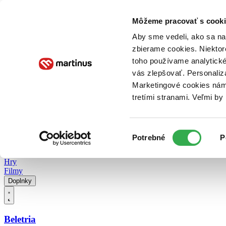
Doručenie
Kníhkupectvá
Knihovrátok
Poukážky
Knižný blog
Kontakt
Môžeme pracovať s cooki
Aby sme vedeli, ako sa na 
zbierame cookies. Niektor
E-knihy
Audioknihy
Hry
Filmy
Knihy
Doplnky
toho používame analytické
vás zlepšovať. Personaliz
Vyhľadávanie
Marketingové cookies nám 
tretími stranami. Veľmi b
Prihlásiť
Vyhľadávanie
Výber
Knihy
Potrebné
P
súhlasu
E-knihy
Audioknihy
Hry
Filmy
Doplnky
Beletria