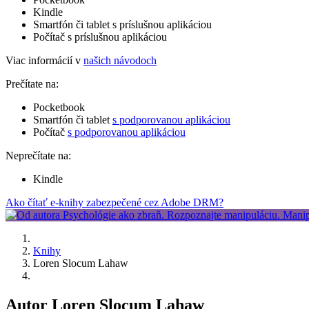
Kindle
Smartfón či tablet s príslušnou aplikáciou
Počítač s príslušnou aplikáciou
Viac informácií v
našich návodoch
Prečítate na:
Pocketbook
Smartfón či tablet
s podporovanou aplikáciou
Počítač
s podporovanou aplikáciou
Neprečítate na:
Kindle
Ako čítať e-knihy zabezpečené cez Adobe DRM?
Knihy
Loren Slocum Lahaw
Autor Loren Slocum Lahaw