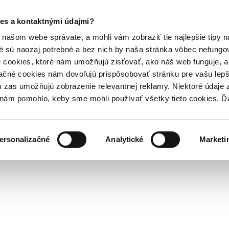
es a kontaktnými údajmi?
našom webe správate, a mohli vám zobraziť tie najlepšie tipy n
é sú naozaj potrebné a bez nich by naša stránka vôbec nefung
 cookies, ktoré nám umožňujú zisťovať, ako náš web funguje, a 
ačné cookies nám dovoľujú prispôsobovať stránku pre vašu lepši
zas umožňujú zobrazenie relevantnej reklamy. Niektoré údaje z
y nám pomohlo, keby sme mohli používať všetky tieto cookies. 
ersonalizačné
Analytické
Marketi