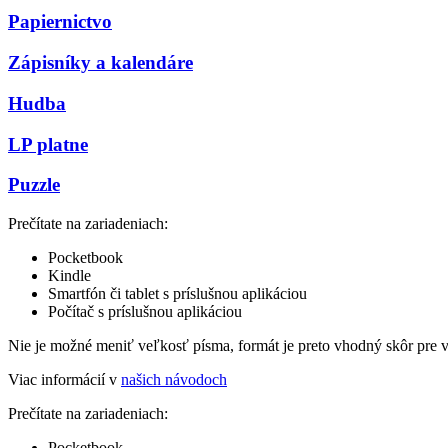
Papiernictvo
Zápisníky a kalendáre
Hudba
LP platne
Puzzle
Prečítate na zariadeniach:
Pocketbook
Kindle
Smartfón či tablet s príslušnou aplikáciou
Počítač s príslušnou aplikáciou
Nie je možné meniť veľkosť písma, formát je preto vhodný skôr pre 
Viac informácií v
našich návodoch
Prečítate na zariadeniach:
Pocketbook