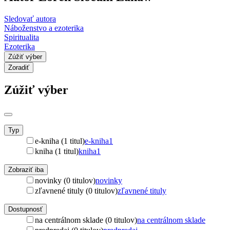
Sledovať autora
Náboženstvo a ezoterika
Spiritualita
Ezoterika
Zúžiť výber
Zoradiť
Zúžiť výber
Typ
e-kniha (1 titul)
e-kniha
1
kniha (1 titul)
kniha
1
Zobraziť iba
novinky (0 titulov)
novinky
zľavnené tituly (0 titulov)
zľavnené tituly
Dostupnosť
na centrálnom sklade (0 titulov)
na centrálnom sklade