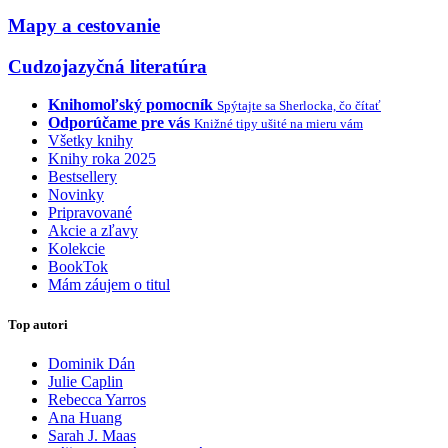
Mapy a cestovanie
Cudzojazyčná literatúra
Knihomoľský pomocník
Spýtajte sa Sherlocka, čo čítať
Odporúčame pre vás
Knižné tipy ušité na mieru vám
Všetky knihy
Knihy roka 2025
Bestsellery
Novinky
Pripravované
Akcie a zľavy
Kolekcie
BookTok
Mám záujem o titul
Top autori
Dominik Dán
Julie Caplin
Rebecca Yarros
Ana Huang
Sarah J. Maas