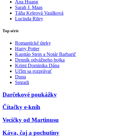
Ana Huang
Sarah J. Maas
Táňa Keleová Vasilková
Lucinda Riley
Top série
Romantické úteky
Harry Potter
Kapitán Stein a Notár Barbarič
Denník odvážneho bojka
Krimi Dominika Dána
Učím sa rozprávať
Duna
Smradi
Darčekové poukážky
Čítačky e-kníh
Vecičky od Martinusu
Káva, čaj a pochutiny