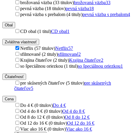
brožovaná väzba (33 titulov)
brožovaná väzba
33
pevná väzba (18 titulov)
pevná väzba
18
pevná väzba s prebalom (4 tituly)
pevná väzba s prebalom
4
Obal
CD obal (1 titul)
CD obal
1
Zvláštna vlastnosť
Netflix (57 titulov)
Netflix
57
sfilmované (2 tituly)
sfilmované
2
Krajina čitateľov (2 tituly)
Krajina čitateľov
2
so špeciálnou oriezkou (1 titul)
so špeciálnou oriezkou
1
Čitateľnosť
pre skúsených čitateľov (5 titulov)
pre skúsených
čitateľov
5
Cena
Do 4 € (0 titulov)
Do 4 €
Od 4 do 8 € (0 titulov)
Od 4 do 8 €
Od 8 do 12 € (0 titulov)
Od 8 do 12 €
Od 12 do 16 € (0 titulov)
Od 12 do 16 €
Viac ako 16 € (0 titulov)
Viac ako 16 €