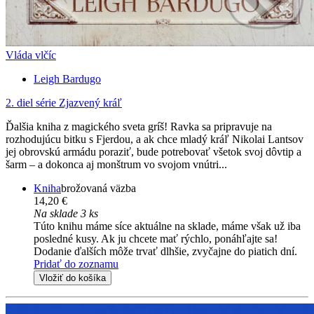
Vláda vlčíc
Leigh Bardugo
2. diel série
Zjazvený kráľ
Ďalšia kniha z magického sveta gríš! Ravka sa pripravuje na
rozhodujúcu bitku s Fjerdou, a ak chce mladý kráľ Nikolai Lantsov
jej obrovskú armádu poraziť, bude potrebovať všetok svoj dôvtip a
šarm – a dokonca aj monštrum vo svojom vnútri...
Kniha
brožovaná väzba
14,20 €
Na sklade 3 ks
Túto knihu máme síce aktuálne na sklade, máme však už iba
posledné kusy. Ak ju chcete mať rýchlo, ponáhľajte sa!
Dodanie ďalších môže trvať dlhšie, zvyčajne do piatich dní.
Pridať do zoznamu
Vložiť do košíka