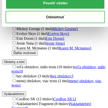
Povoliť všetko
William Joyce (1 titul)
William Joyce
1
Nakaba Suzuki (1 titul)
Nakaba Suzuki
1
Angeline Boulley (1 titul)
Angeline Boulley
1
Odmietnuť
Marc Klein (1 titul)
Marc Klein
1
Nicole Andelfinger (1 titul)
Nicole Andelfinger
1
Mickey George (1 titul)
Mickey George
1
Evelyn Skye (1 titul)
Evelyn Skye
1
Erin Doom (1 titul)
Erin Doom
1
Jessie Sima (1 titul)
Jessie Sima
1
Karen M. Mcmanus (1 titul)
Karen M. Mcmanus
1
Ďalšie možnosti
Obrázky a text
veľa obrázkov, málo textu (10 titulov)
veľa obrázkov, málo
textu
10
bez obrázkov (3 tituly)
bez obrázkov
3
menej obrázkov, viac textu (1 titul)
menej obrázkov, viac
textu
1
Vydavateľstvo
CooBoo SK (12 titulov)
CooBoo SK
12
Nakladatelství Fragment (8 titulov)
Nakladatelství