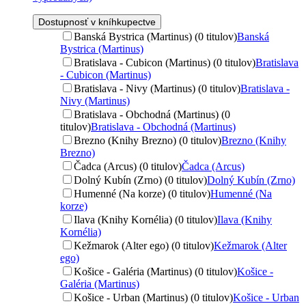
Dostupnosť v kníhkupectve
Banská Bystrica (Martinus) (0 titulov)
Banská
Bystrica (Martinus)
Bratislava - Cubicon (Martinus) (0 titulov)
Bratislava
- Cubicon (Martinus)
Bratislava - Nivy (Martinus) (0 titulov)
Bratislava -
Nivy (Martinus)
Bratislava - Obchodná (Martinus) (0
titulov)
Bratislava - Obchodná (Martinus)
Brezno (Knihy Brezno) (0 titulov)
Brezno (Knihy
Brezno)
Čadca (Arcus) (0 titulov)
Čadca (Arcus)
Dolný Kubín (Zrno) (0 titulov)
Dolný Kubín (Zrno)
Humenné (Na korze) (0 titulov)
Humenné (Na
korze)
Ilava (Knihy Kornélia) (0 titulov)
Ilava (Knihy
Kornélia)
Kežmarok (Alter ego) (0 titulov)
Kežmarok (Alter
ego)
Košice - Galéria (Martinus) (0 titulov)
Košice -
Galéria (Martinus)
Košice - Urban (Martinus) (0 titulov)
Košice - Urban