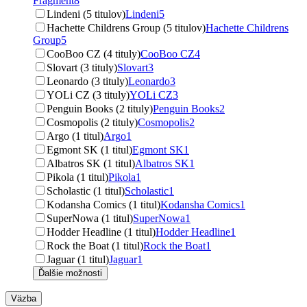
Fragment
8
Lindeni (5 titulov)
Lindeni
5
Hachette Childrens Group (5 titulov)
Hachette Childrens
Group
5
CooBoo CZ (4 tituly)
CooBoo CZ
4
Slovart (3 tituly)
Slovart
3
Leonardo (3 tituly)
Leonardo
3
YOLi CZ (3 tituly)
YOLi CZ
3
Penguin Books (2 tituly)
Penguin Books
2
Cosmopolis (2 tituly)
Cosmopolis
2
Argo (1 titul)
Argo
1
Egmont SK (1 titul)
Egmont SK
1
Albatros SK (1 titul)
Albatros SK
1
Pikola (1 titul)
Pikola
1
Scholastic (1 titul)
Scholastic
1
Kodansha Comics (1 titul)
Kodansha Comics
1
SuperNowa (1 titul)
SuperNowa
1
Hodder Headline (1 titul)
Hodder Headline
1
Rock the Boat (1 titul)
Rock the Boat
1
Jaguar (1 titul)
Jaguar
1
Ďalšie možnosti
Väzba