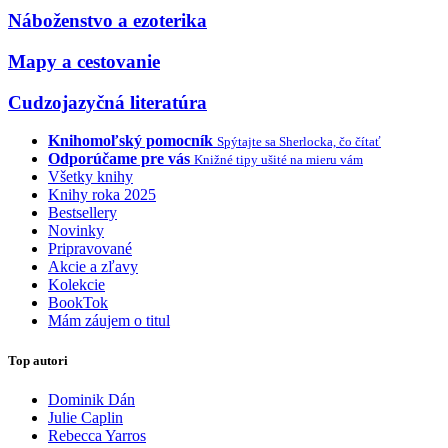
Náboženstvo a ezoterika
Mapy a cestovanie
Cudzojazyčná literatúra
Knihomoľský pomocník
Spýtajte sa Sherlocka, čo čítať
Odporúčame pre vás
Knižné tipy ušité na mieru vám
Všetky knihy
Knihy roka 2025
Bestsellery
Novinky
Pripravované
Akcie a zľavy
Kolekcie
BookTok
Mám záujem o titul
Top autori
Dominik Dán
Julie Caplin
Rebecca Yarros