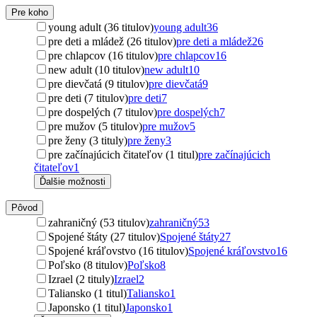
Pre koho
young adult (36 titulov)
young adult
36
pre deti a mládež (26 titulov)
pre deti a mládež
26
pre chlapcov (16 titulov)
pre chlapcov
16
new adult (10 titulov)
new adult
10
pre dievčatá (9 titulov)
pre dievčatá
9
pre deti (7 titulov)
pre deti
7
pre dospelých (7 titulov)
pre dospelých
7
pre mužov (5 titulov)
pre mužov
5
pre ženy (3 tituly)
pre ženy
3
pre začínajúcich čitateľov (1 titul)
pre začínajúcich
čitateľov
1
Ďalšie možnosti
Pôvod
zahraničný (53 titulov)
zahraničný
53
Spojené štáty (27 titulov)
Spojené štáty
27
Spojené kráľovstvo (16 titulov)
Spojené kráľovstvo
16
Poľsko (8 titulov)
Poľsko
8
Izrael (2 tituly)
Izrael
2
Taliansko (1 titul)
Taliansko
1
Japonsko (1 titul)
Japonsko
1