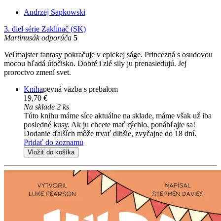
Andrzej Sapkowski
3. diel série
Zaklínač (SK)
Martinusák odporúča
5
Veľmajster fantasy pokračuje v epickej ságe. Princezná s osudovou
mocou hľadá útočisko. Dobré i zlé sily ju prenasledujú. Jej
proroctvo zmení svet.
Kniha
pevná väzba s prebalom
19,70 €
Na sklade 2 ks
Túto knihu máme síce aktuálne na sklade, máme však už iba
posledné kusy. Ak ju chcete mať rýchlo, ponáhľajte sa!
Dodanie ďalších môže trvať dlhšie, zvyčajne do 18 dní.
Pridať do zoznamu
Vložiť do košíka