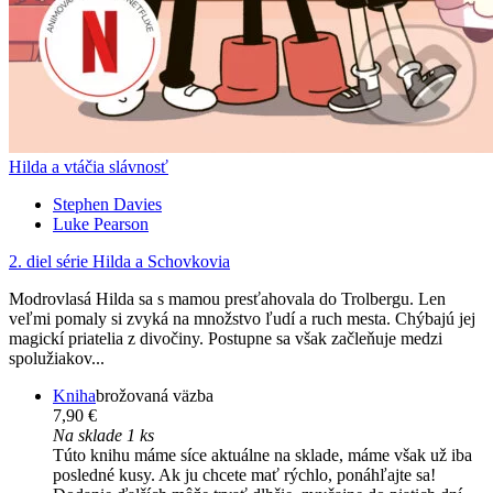
Hilda a vtáčia slávnosť
Stephen Davies
Luke Pearson
2. diel série
Hilda a Schovkovia
Modrovlasá Hilda sa s mamou presťahovala do Trolbergu. Len
veľmi pomaly si zvyká na množstvo ľudí a ruch mesta. Chýbajú jej
magickí priatelia z divočiny. Postupne sa však začleňuje medzi
spolužiakov...
Kniha
brožovaná väzba
7,90 €
Na sklade 1 ks
Túto knihu máme síce aktuálne na sklade, máme však už iba
posledné kusy. Ak ju chcete mať rýchlo, ponáhľajte sa!