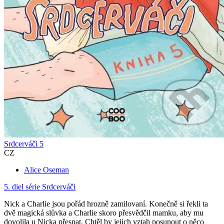
Srdcerváči 5
CZ
Alice Oseman
5. diel série
Srdcerváči
Nick a Charlie jsou pořád hrozně zamilovaní. Konečně si řekli ta
dvě magická slůvka a Charlie skoro přesvědčil mamku, aby mu
dovolila u Nicka přespat. Chtěl by jejich vztah posunout o něco