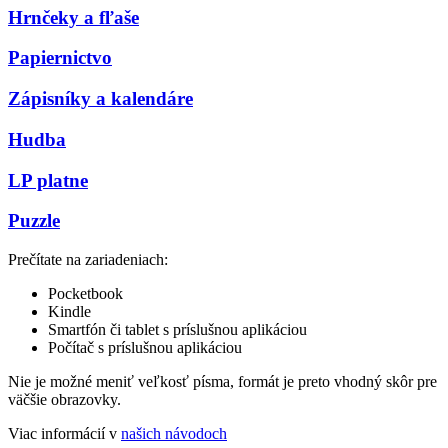
Hrnčeky a fľaše
Papiernictvo
Zápisníky a kalendáre
Hudba
LP platne
Puzzle
Prečítate na zariadeniach:
Pocketbook
Kindle
Smartfón či tablet s príslušnou aplikáciou
Počítač s príslušnou aplikáciou
Nie je možné meniť veľkosť písma, formát je preto vhodný skôr pre
väčšie obrazovky.
Viac informácií v
našich návodoch