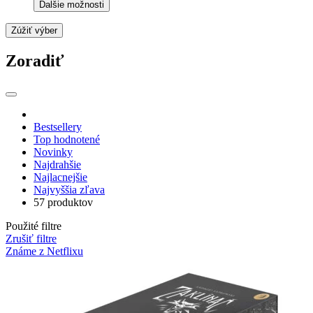
Ďalšie možnosti
Zúžiť výber
Zoradiť
Bestsellery
Top hodnotené
Novinky
Najdrahšie
Najlacnejšie
Najvyššia zľava
57 produktov
Použité filtre
Zrušiť filtre
Známe z Netflixu