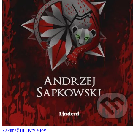
Zaklínač III.: Krv elfov