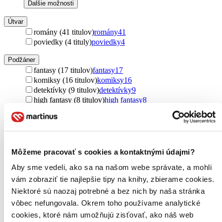
Ďalšie možnosti
Útvar
romány (41 titulov)
romány
41
poviedky (4 tituly)
poviedky
4
Podžáner
fantasy (17 titulov)
fantasy
17
komiksy (16 titulov)
komiksy
16
detektívky (9 titulov)
detektívky
9
high fantasy (8 titulov)
high fantasy
8
sci-fi (6 titulov)
sci-fi
6
mágia a meč (5 titulov)
mágia a meč
5
thrillery (3 tituly)
thrillery
3
rozprávky (2 tituly)
rozprávky
2
manga (1 titul)
manga
1
Môžeme pracovať s cookies a kontaktnými údajmi?
Ďalšie možnosti
Aby sme vedeli, ako sa na našom webe správate, a mohli
Rok vydania
vám zobraziť tie najlepšie tipy na knihy, zbierame cookies.
2026 (0 titulov)
2026
Niektoré sú naozaj potrebné a bez nich by naša stránka
2025 (0 titulov)
2025
vôbec nefungovala. Okrem toho používame analytické
2024 (0 titulov)
2024
cookies, ktoré nám umožňujú zisťovať, ako náš web
2023 (0 titulov)
2023