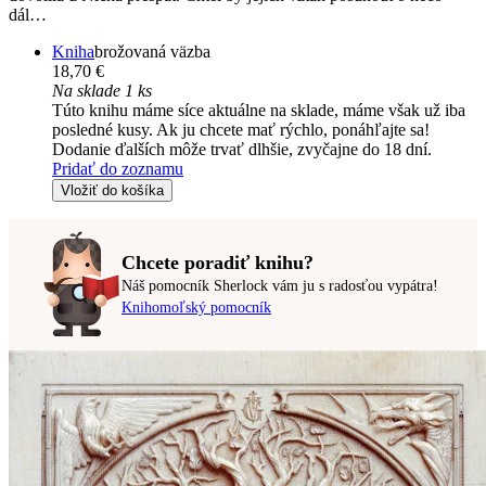
dál…
Kniha
brožovaná väzba
18,70 €
Na sklade 1 ks
Túto knihu máme síce aktuálne na sklade, máme však už iba
posledné kusy. Ak ju chcete mať rýchlo, ponáhľajte sa!
Dodanie ďalších môže trvať dlhšie, zvyčajne do 18 dní.
Pridať do zoznamu
Vložiť do košíka
Chcete poradiť knihu?
Náš pomocník Sherlock vám ju s radosťou vypátra!
Knihomoľský pomocník