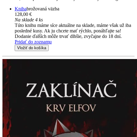
Kniha
brožovaná väzba
128,00 €
Na sklade 4 ks
Túto knihu máme síce aktuálne na sklade, máme však už iba
posledné kusy. Ak ju chcete mať rýchlo, ponáhľajte sa!
Dodanie ďalších môže trvať dlhšie, zvyčajne do 18 dní.
Pridať do zoznamu
Vložiť do košíka