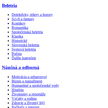
Beletria
Detektívky, trilery a horory
Sci-fi a fantasy
Komiksy
Romantika
Spoločenská beletria
Klasika
Historické
Slovenská beletria
Svetová beletria
Poézia
Ďalšie kategórie
Náučná a odborná
Motivácia a sebarozvoj
Biznis a manažment
Humanitné a spoločenské vedy
História
Životopisy a reportáže
Vzťahy a rodina
Zdravie a životný štýl
Počítače a internet