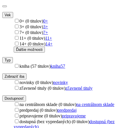
Vek
0+ (0 titulov)
0+
3+ (0 titulov)
3+
7+ (0 titulov)
7+
11+ (0 titulov)
11+
14+ (0 titulov)
14+
Ďalšie možnosti
Typ
kniha (57 titulov)
kniha
57
Zobraziť iba
novinky (0 titulov)
novinky
zľavnené tituly (0 titulov)
zľavnené tituly
Dostupnosť
na centrálnom sklade (0 titulov)
na centrálnom sklade
predpredaj (0 titulov)
predpredaj
pripravujeme (0 titulov)
pripravujeme
dostupná (bez vypredaných) (0 titulov)
dostupná (bez
vypredaných)