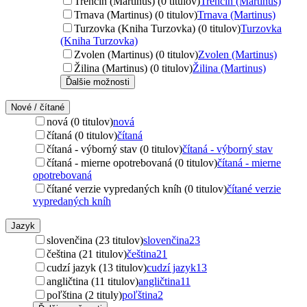
Trenčín (Martinus) (0 titulov)
Trenčín (Martinus)
Trnava (Martinus) (0 titulov)
Trnava (Martinus)
Turzovka (Kniha Turzovka) (0 titulov)
Turzovka
(Kniha Turzovka)
Zvolen (Martinus) (0 titulov)
Zvolen (Martinus)
Žilina (Martinus) (0 titulov)
Žilina (Martinus)
Ďalšie možnosti
Nové / čítané
nová (0 titulov)
nová
čítaná (0 titulov)
čítaná
čítaná - výborný stav (0 titulov)
čítaná - výborný stav
čítaná - mierne opotrebovaná (0 titulov)
čítaná - mierne
opotrebovaná
čítané verzie vypredaných kníh (0 titulov)
čítané verzie
vypredaných kníh
Jazyk
slovenčina (23 titulov)
slovenčina
23
čeština (21 titulov)
čeština
21
cudzí jazyk (13 titulov)
cudzí jazyk
13
angličtina (11 titulov)
angličtina
11
poľština (2 tituly)
poľština
2