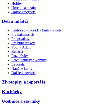
Hobby
Umenie a dizajn
Ďalšie kategórie
Deti a mládež
Knihorad – poradca kníh pre deti
Pre najmenších
Pre prvákov
Pre pubertiakov
Young Adult
Beletria
Rozprávky
Sci-fi, fantasy a komiksy
Leporelá
Náučné knihy
Ďalšie kategórie
Životopisy a reportáže
Kuchárky
Učebnice a slovníky