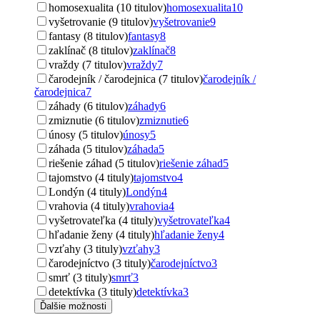
homosexualita (10 titulov)
homosexualita
10
vyšetrovanie (9 titulov)
vyšetrovanie
9
fantasy (8 titulov)
fantasy
8
zaklínač (8 titulov)
zaklínač
8
vraždy (7 titulov)
vraždy
7
čarodejník / čarodejnica (7 titulov)
čarodejník /
čarodejnica
7
záhady (6 titulov)
záhady
6
zmiznutie (6 titulov)
zmiznutie
6
únosy (5 titulov)
únosy
5
záhada (5 titulov)
záhada
5
riešenie záhad (5 titulov)
riešenie záhad
5
tajomstvo (4 tituly)
tajomstvo
4
Londýn (4 tituly)
Londýn
4
vrahovia (4 tituly)
vrahovia
4
vyšetrovateľka (4 tituly)
vyšetrovateľka
4
hľadanie ženy (4 tituly)
hľadanie ženy
4
vzťahy (3 tituly)
vzťahy
3
čarodejníctvo (3 tituly)
čarodejníctvo
3
smrť (3 tituly)
smrť
3
detektívka (3 tituly)
detektívka
3
Ďalšie možnosti