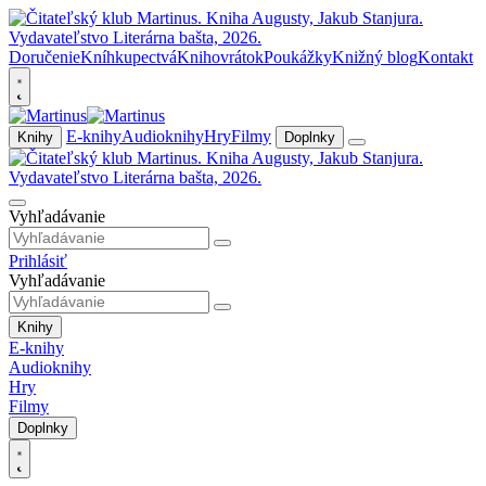
Doručenie
Kníhkupectvá
Knihovrátok
Poukážky
Knižný blog
Kontakt
E-knihy
Audioknihy
Hry
Filmy
Knihy
Doplnky
Vyhľadávanie
Prihlásiť
Vyhľadávanie
Knihy
E-knihy
Audioknihy
Hry
Filmy
Doplnky