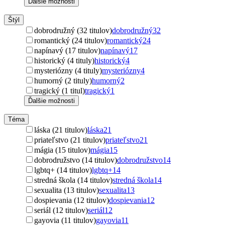
Ďalšie možnosti
Štýl
dobrodružný (32 titulov)
dobrodružný
32
romantický (24 titulov)
romantický
24
napínavý (17 titulov)
napínavý
17
historický (4 tituly)
historický
4
mysteriózny (4 tituly)
mysteriózny
4
humorný (2 tituly)
humorný
2
tragický (1 titul)
tragický
1
Ďalšie možnosti
Téma
láska (21 titulov)
láska
21
priateľstvo (21 titulov)
priateľstvo
21
mágia (15 titulov)
mágia
15
dobrodružstvo (14 titulov)
dobrodružstvo
14
lgbtq+ (14 titulov)
lgbtq+
14
stredná škola (14 titulov)
stredná škola
14
sexualita (13 titulov)
sexualita
13
dospievania (12 titulov)
dospievania
12
seriál (12 titulov)
seriál
12
gayovia (11 titulov)
gayovia
11