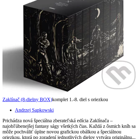
Zaklínač (8-dielny BOX)
komplet 1.-8. diel s oriezkou
Andrzej Sapkowski
Prichádza nová špeciálna zberateľská edícia Zaklínača –
najobľúbenejšej fantasy ságy všetkých čias. Každá z ôsmich kníh sa
môže pochváliť úplne novou grafickou obálkou a špeciálnou
oriezkou, ktorá po zoradení jednotlivých dielov vytvára originálnu...