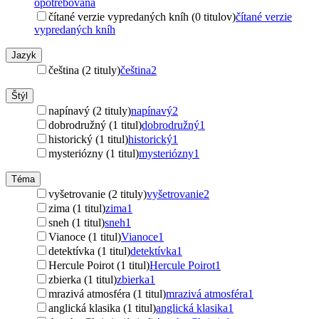
opotrebovaná
čítané verzie vypredaných kníh (0 titulov)
čítané verzie
vypredaných kníh
Jazyk
čeština (2 tituly)
čeština
2
Štýl
napínavý (2 tituly)
napínavý
2
dobrodružný (1 titul)
dobrodružný
1
historický (1 titul)
historický
1
mysteriózny (1 titul)
mysteriózny
1
Téma
vyšetrovanie (2 tituly)
vyšetrovanie
2
zima (1 titul)
zima
1
sneh (1 titul)
sneh
1
Vianoce (1 titul)
Vianoce
1
detektívka (1 titul)
detektívka
1
Hercule Poirot (1 titul)
Hercule Poirot
1
zbierka (1 titul)
zbierka
1
mrazivá atmosféra (1 titul)
mrazivá atmosféra
1
anglická klasika (1 titul)
anglická klasika
1