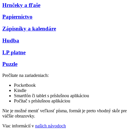
Hrnčeky a fľaše
Papiernictvo
Zápisníky a kalendáre
Hudba
LP platne
Puzzle
Prečítate na zariadeniach:
Pocketbook
Kindle
Smartfón či tablet s príslušnou aplikáciou
Počítač s príslušnou aplikáciou
Nie je možné meniť veľkosť písma, formát je preto vhodný skôr pre
väčšie obrazovky.
Viac informácií v
našich návodoch