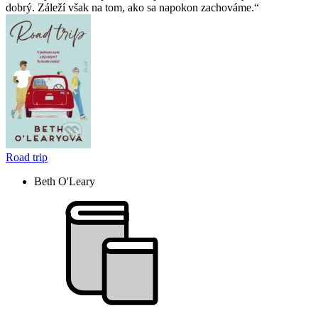
dobrý. Záleží však na tom, ako sa napokon zachováme.
Road trip
Beth O'Leary