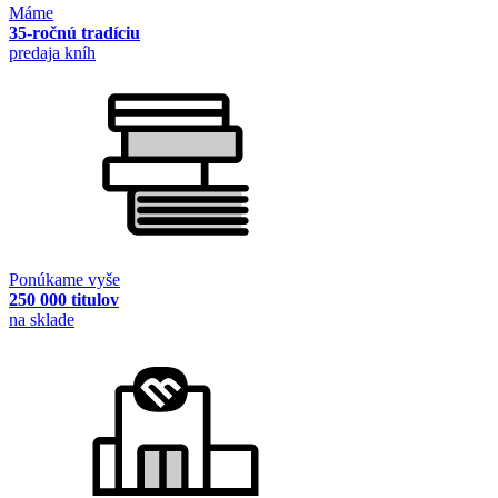
Máme
35-ročnú tradíciu
predaja kníh
Ponúkame vyše
250 000 titulov
na sklade