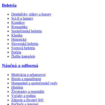
Beletria
Detektívky, trilery a horory
Sci-fi a fantasy
Komiksy
Romantika
Spoločenská beletria
Klasika
Historické
Slovenská beletria
Svetová beletria
Poézia
Ďalšie kategórie
Náučná a odborná
Motivácia a sebarozvoj
Biznis a manažment
Humanitné a spoločenské vedy
História
Životopisy a reportáže
Vzťahy a rodina
Zdravie a životný štýl
Počítače a internet