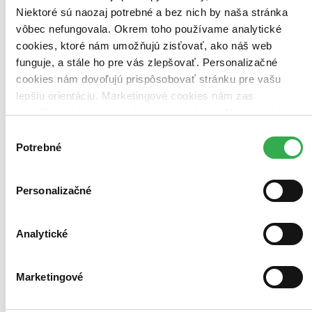
Familium (1 titul)
Familium
1
Niektoré sú naozaj potrebné a bez nich by naša stránka
Väzba
vôbec nefungovala. Okrem toho používame analytické
pevná väzba (1 titul)
pevná väzba
1
cookies, ktoré nám umožňujú zisťovať, ako náš web
funguje, a stále ho pre vás zlepšovať. Personalizačné
Formát
cookies nám dovoľujú prispôsobovať stránku pre vašu
Audiokniha: CD (1 titul)
Audiokniha: CD
1
lepšiu orientáciu. Marketingové cookies nám zas
Zvláštna vlastnosť
umožňujú zobrazenie relevantnej reklamy. Niektoré údaje
vianočné (2 tituly)
vianočné
2
zdieľame aj s tretími stranami. Veľmi by nám pomohlo,
Výber
darčekový (1 titul)
darčekový
1
keby sme mohli používať všetky tieto cookies. Ďakujeme!
Potrebné
súhlasu
Zúžiť výber
Zoradiť
Personalizačné
Analytické
Bestsellery
Top hodnotené
Marketingové
Novinky
Najdrahšie
Najlacnejšie