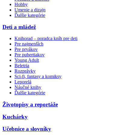
Hobby
Umenie a dizajn
Ďalšie kategórie
Deti a mládež
Knihorad – poradca kníh pre deti
Pre najmenších
Pre prvákov
Pre pubertiakov
Young Adult
Beletria
Rozprávky
Sci-fi, fantasy a komiksy
Leporelá
Náučné knihy
Ďalšie kategórie
Životopisy a reportáže
Kuchárky
Učebnice a slovníky