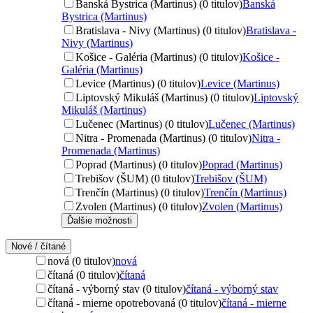
Banská Bystrica (Martinus) (0 titulov)
Banská
Bystrica (Martinus)
Bratislava - Nivy (Martinus) (0 titulov)
Bratislava -
Nivy (Martinus)
Košice - Galéria (Martinus) (0 titulov)
Košice -
Galéria (Martinus)
Levice (Martinus) (0 titulov)
Levice (Martinus)
Liptovský Mikuláš (Martinus) (0 titulov)
Liptovský
Mikuláš (Martinus)
Lučenec (Martinus) (0 titulov)
Lučenec (Martinus)
Nitra - Promenada (Martinus) (0 titulov)
Nitra -
Promenada (Martinus)
Poprad (Martinus) (0 titulov)
Poprad (Martinus)
Trebišov (ŠUM) (0 titulov)
Trebišov (ŠUM)
Trenčín (Martinus) (0 titulov)
Trenčín (Martinus)
Zvolen (Martinus) (0 titulov)
Zvolen (Martinus)
Ďalšie možnosti
Nové / čítané
nová (0 titulov)
nová
čítaná (0 titulov)
čítaná
čítaná - výborný stav (0 titulov)
čítaná - výborný stav
čítaná - mierne opotrebovaná (0 titulov)
čítaná - mierne