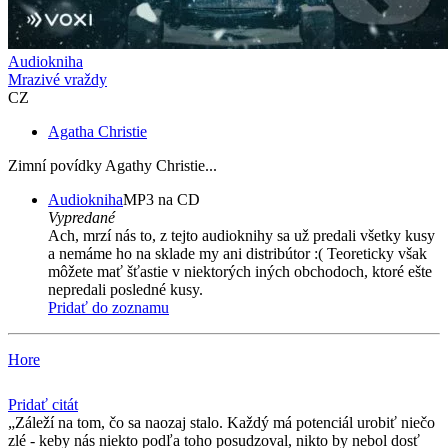
Audiokniha
Mrazivé vraždy
CZ
Agatha Christie
Zimní povídky Agathy Christie...
Audiokniha
MP3 na CD
Vypredané
Ach, mrzí nás to, z tejto audioknihy sa už predali všetky kusy
a nemáme ho na sklade my ani distribútor :( Teoreticky však
môžete mať šťastie v niektorých iných obchodoch, ktoré ešte
nepredali posledné kusy.
Pridať do zoznamu
Hore
Pridať citát
Záleží na tom, čo sa naozaj stalo. Každý má potenciál urobiť niečo
zlé - keby nás niekto podľa toho posudzoval, nikto by nebol dosť