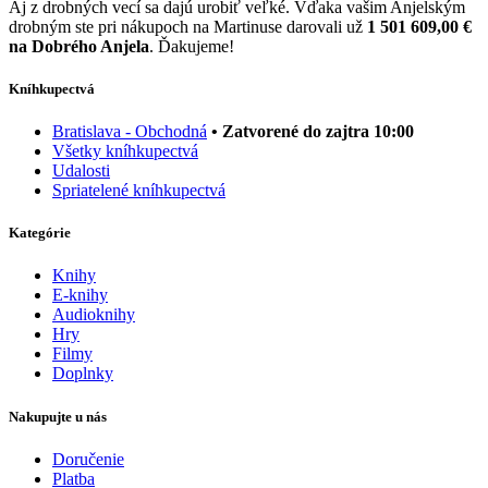
Aj z drobných vecí sa dajú urobiť veľké. Vďaka vašim Anjelským
drobným ste pri nákupoch na Martinuse darovali už
1 501 609,00 €
na Dobrého Anjela
. Ďakujeme!
Kníhkupectvá
Bratislava - Obchodná
• Zatvorené do zajtra 10:00
Všetky kníhkupectvá
Udalosti
Spriatelené kníhkupectvá
Kategórie
Knihy
E-knihy
Audioknihy
Hry
Filmy
Doplnky
Nakupujte u nás
Doručenie
Platba