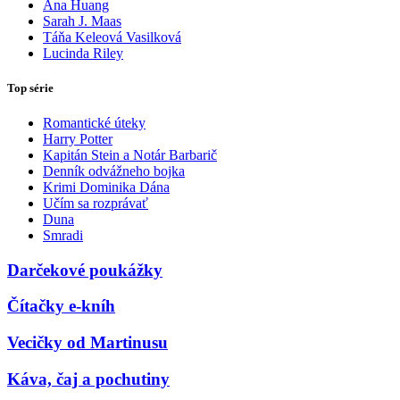
Ana Huang
Sarah J. Maas
Táňa Keleová Vasilková
Lucinda Riley
Top série
Romantické úteky
Harry Potter
Kapitán Stein a Notár Barbarič
Denník odvážneho bojka
Krimi Dominika Dána
Učím sa rozprávať
Duna
Smradi
Darčekové poukážky
Čítačky e-kníh
Vecičky od Martinusu
Káva, čaj a pochutiny