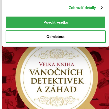
Najvyššia zľava
Zobraziť detaily
Použité filtre
Zrušiť filtre
Povoliť všetko
Vianočné
Odmietnuť