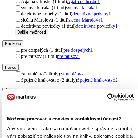
Agatha Christie (1 titul)
Agatha Christie
1
svetová klasika (1 titul)
svetová klasika
1
detektívne príbehy (1 titul)
detektívne príbehy
1
slečna Marplová (1 titul)
slečna Marplová
1
detektívne poviedky (1 titul)
detektívne poviedky
1
Ďalšie možnosti
Pre koho
pre dospelých (1 titul)
pre dospelých
1
pre mužov (1 titul)
pre mužov
1
Pôvod
zahraničný (2 tituly)
zahraničný
2
Spojené kráľovstvo (2 tituly)
Spojené kráľovstvo
2
Útvar
poviedky (1 titul)
poviedky
1
Autor
Agatha Christie (2 tituly)
Agatha Christie
2
Môžeme pracovať s cookies a kontaktnými údajmi?
Vydavateľstvo
Aby sme vedeli, ako sa na našom webe správate, a mohli
Vyšehrad (1 titul)
Vyšehrad
1
vám zobraziť tie najlepšie tipy na knihy, zbierame cookies.