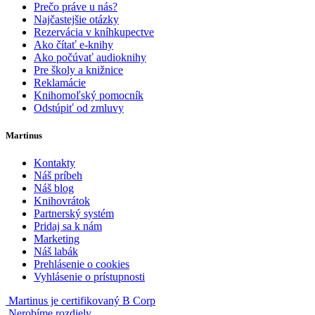
Prečo práve u nás?
Najčastejšie otázky
Rezervácia v kníhkupectve
Ako čítať e-knihy
Ako počúvať audioknihy
Pre školy a knižnice
Reklamácie
Knihomoľský pomocník
Odstúpiť od zmluvy
Martinus
Kontakty
Náš príbeh
Náš blog
Knihovrátok
Partnerský systém
Pridaj sa k nám
Marketing
Náš labák
Prehlásenie o cookies
Vyhlásenie o prístupnosti
Martinus je certifikovaný B Corp
Nerobíme rozdiely