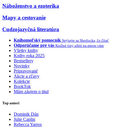
Náboženstvo a ezoterika
Mapy a cestovanie
Cudzojazyčná literatúra
Knihomoľský pomocník
Spýtajte sa Sherlocka, čo čítať
Odporúčame pre vás
Knižné tipy ušité na mieru vám
Všetky knihy
Knihy roka 2025
Bestsellery
Novinky
Pripravované
Akcie a zľavy
Kolekcie
BookTok
Mám záujem o titul
Top autori
Dominik Dán
Julie Caplin
Rebecca Yarros