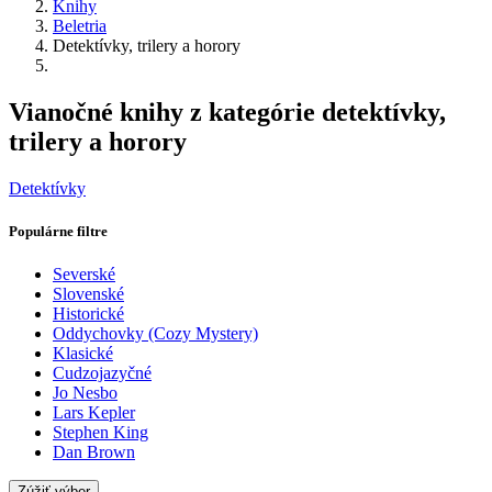
Knihy
Beletria
Detektívky, trilery a horory
Vianočné knihy z kategórie detektívky,
trilery a horory
Detektívky
Populárne filtre
Severské
Slovenské
Historické
Oddychovky (Cozy Mystery)
Klasické
Cudzojazyčné
Jo Nesbo
Lars Kepler
Stephen King
Dan Brown
Zúžiť výber