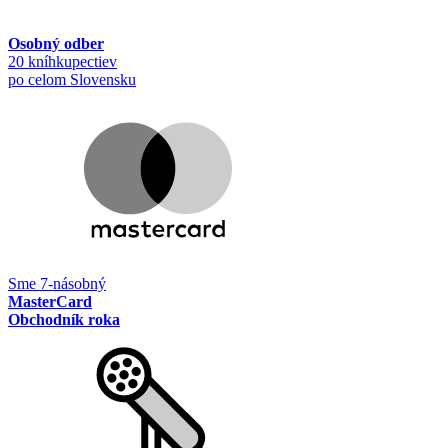
Osobný odber
20 kníhkupectiev
po celom Slovensku
Sme 7-násobný
MasterCard
Obchodník roka