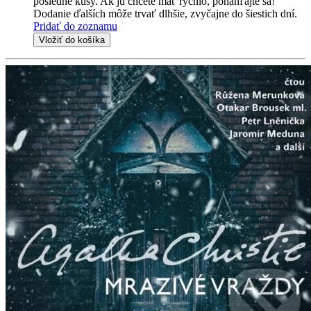
posledné kusy. Ak ju chcete mať rýchlo, ponáhľajte sa!
Dodanie ďalších môže trvať dlhšie, zvyčajne do šiestich dní.
Pridať do zoznamu
Vložiť do košíka