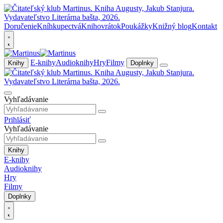
Doručenie
Kníhkupectvá
Knihovrátok
Poukážky
Knižný blog
Kontakt
E-knihy
Audioknihy
Hry
Filmy
Knihy
Doplnky
Vyhľadávanie
Prihlásiť
Vyhľadávanie
Knihy
E-knihy
Audioknihy
Hry
Filmy
Doplnky