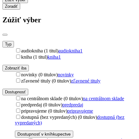
Zoradiť
Zúžiť výber
Typ
audiokniha (1 titul)
audiokniha
1
kniha (1 titul)
kniha
1
Zobraziť iba
novinky (0 titulov)
novinky
zľavnené tituly (0 titulov)
zľavnené tituly
Dostupnosť
na centrálnom sklade (0 titulov)
na centrálnom sklade
predpredaj (0 titulov)
predpredaj
pripravujeme (0 titulov)
pripravujeme
dostupná (bez vypredaných) (0 titulov)
dostupná (bez
vypredaných)
Dostupnosť v kníhkupectve