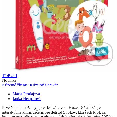
TOP #91
Novinka
Kúzelné čítanie: Kúzelný šlabikár
Mária Prodajová
Janka Necpalová
Prvé čítanie môže byť pre deti zábavou. Kúzelný šlabikár je
interaktívna kniha určená pre deti od 5 rokov, ktorá ich krok za
krokom prevedie svetom písmen, slabík, slov aj prvých viet. Vďaka