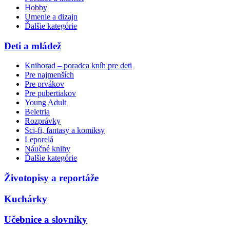
Hobby
Umenie a dizajn
Ďalšie kategórie
Deti a mládež
Knihorad – poradca kníh pre deti
Pre najmenších
Pre prvákov
Pre pubertiakov
Young Adult
Beletria
Rozprávky
Sci-fi, fantasy a komiksy
Leporelá
Náučné knihy
Ďalšie kategórie
Životopisy a reportáže
Kuchárky
Učebnice a slovníky