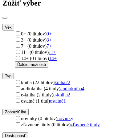
Zúžiť výber
Vek
0+ (0 titulov)
0+
3+ (0 titulov)
3+
7+ (0 titulov)
7+
11+ (0 titulov)
11+
14+ (0 titulov)
14+
Ďalšie možnosti
Typ
kniha (22 titulov)
kniha
22
audiokniha (4 tituly)
audiokniha
4
e-kniha (2 tituly)
e-kniha
2
ostatné (1 titul)
ostatné
1
Zobraziť iba
novinky (0 titulov)
novinky
zľavnené tituly (0 titulov)
zľavnené tituly
Dostupnosť