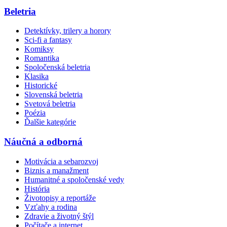
Beletria
Detektívky, trilery a horory
Sci-fi a fantasy
Komiksy
Romantika
Spoločenská beletria
Klasika
Historické
Slovenská beletria
Svetová beletria
Poézia
Ďalšie kategórie
Náučná a odborná
Motivácia a sebarozvoj
Biznis a manažment
Humanitné a spoločenské vedy
História
Životopisy a reportáže
Vzťahy a rodina
Zdravie a životný štýl
Počítače a internet