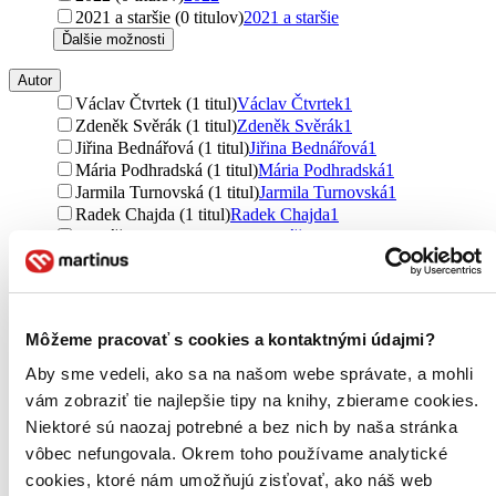
2021 a staršie (0 titulov)
2021 a staršie
Ďalšie možnosti
Autor
Václav Čtvrtek (1 titul)
Václav Čtvrtek
1
Zdeněk Svěrák (1 titul)
Zdeněk Svěrák
1
Jiřina Bednářová (1 titul)
Jiřina Bednářová
1
Mária Podhradská (1 titul)
Mária Podhradská
1
Jarmila Turnovská (1 titul)
Jarmila Turnovská
1
Radek Chajda (1 titul)
Radek Chajda
1
Tomáš Vondrovic (1 titul)
Tomáš Vondrovic
1
Václav Trojan (1 titul)
Václav Trojan
1
Keri Smith (1 titul)
Keri Smith
1
Petra Maria Schmitt (1 titul)
Petra Maria Schmitt
1
Christian Dreller (1 titul)
Christian Dreller
1
Môžeme pracovať s cookies a kontaktnými údajmi?
Ladislav Dvorský (1 titul)
Ladislav Dvorský
1
Ladislav Rybišar (1 titul)
Ladislav Rybišar
1
Aby sme vedeli, ako sa na našom webe správate, a mohli
Antonín Jedlička (1 titul)
Antonín Jedlička
1
vám zobraziť tie najlepšie tipy na knihy, zbierame cookies.
Lenka Tomešová (1 titul)
Lenka Tomešová
1
Niektoré sú naozaj potrebné a bez nich by naša stránka
Jana Janatová - Havlatová (1 titul)
Jana Janatová -
vôbec nefungovala. Okrem toho používame analytické
Havlatová
1
Ivana Brunová (1 titul)
Ivana Brunová
1
cookies, ktoré nám umožňujú zisťovať, ako náš web