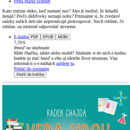
Petra Maria Schmitt
Kam zmizne slnko, keď nastane noc? Ako je možné, že lietadlá
lietajú? Prečo dážďovky nemajú nohy? Priznajme si, že zvedavé
otázky našich detí nás neprestávajú prekvapovať. Nech robíme, čo
robíme, na niektoré odpovedať nevieme.
E-kniha
PDF
EPUB
MOBI
7,70 €
Ihneď na stiahnutie
Máte čítačku, tablet alebo mobil? Stiahnite si do nich e-knihu:
budete ju mať hneď a ešte aj ušetríte život stromom. Viac
informácii o e-knihách
nájdete tu
.
Pridať do zoznamu
Vložiť do košíka