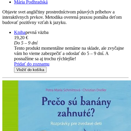
Mária Podhradská
Objavte svet angličtiny prostredníctvom pútavých príbehov a
interaktívnych prvkov. Metodika overená praxou pomáha deťom
budovať pozitívny vzťah k jazyku.
Kniha
pevná väzba
19,20 €
Do 5 – 9 dní
Tento produkt momentálne nemáme na sklade, ale zvyčajne
vám ho vieme zabezpečiť a odoslať do 5 – 9 dní. A
posnažíme sa aj trochu rýchlejšie!
Pridať do zoznamu
Vložiť do košíka