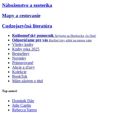
Náboženstvo a ezoterika
Mapy a cestovanie
Cudzojazyčná literatúra
Knihomoľský pomocník
Spýtajte sa Sherlocka, čo čítať
Odporúčame pre vás
Knižné tipy ušité na mieru vám
Všetky knihy
Knihy roka 2025
Bestsellery
Novinky
Pripravované
Akcie a zľavy
Kolekcie
BookTok
Mám záujem o titul
Top autori
Dominik Dán
Julie Caplin
Rebecca Yarros