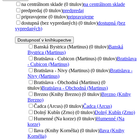
na centrálnom sklade (0 titulov)
na centrálnom sklade
predpredaj (0 titulov)
predpredaj
pripravujeme (0 titulov)
pripravujeme
dostupná (bez vypredaných) (0 titulov)
dostupná (bez
vypredaných)
Dostupnosť v kníhkupectve
Banská Bystrica (Martinus) (0 titulov)
Banská
Bystrica (Martinus)
Bratislava - Cubicon (Martinus) (0 titulov)
Bratislava
- Cubicon (Martinus)
Bratislava - Nivy (Martinus) (0 titulov)
Bratislava -
Nivy (Martinus)
Bratislava - Obchodná (Martinus) (0
titulov)
Bratislava - Obchodná (Martinus)
Brezno (Knihy Brezno) (0 titulov)
Brezno (Knihy
Brezno)
Čadca (Arcus) (0 titulov)
Čadca (Arcus)
Dolný Kubín (Zrno) (0 titulov)
Dolný Kubín (Zrno)
Humenné (Na korze) (0 titulov)
Humenné (Na
korze)
Ilava (Knihy Kornélia) (0 titulov)
Ilava (Knihy
Kornélia)