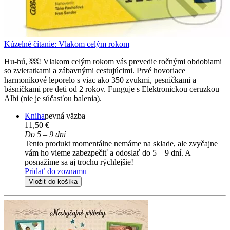
Kúzelné čítanie: Vlakom celým rokom
Hu-hú, ššš! Vlakom celým rokom vás prevedie ročnými obdobiami
so zvieratkami a zábavnými cestujúcimi. Prvé hovoriace
harmonikové leporelo s viac ako 350 zvukmi, pesničkami a
básničkami pre deti od 2 rokov. Funguje s Elektronickou ceruzkou
Albi (nie je súčasťou balenia).
Kniha
pevná väzba
11,50 €
Do 5 – 9 dní
Tento produkt momentálne nemáme na sklade, ale zvyčajne
vám ho vieme zabezpečiť a odoslať do 5 – 9 dní. A
posnažíme sa aj trochu rýchlejšie!
Pridať do zoznamu
Vložiť do košíka