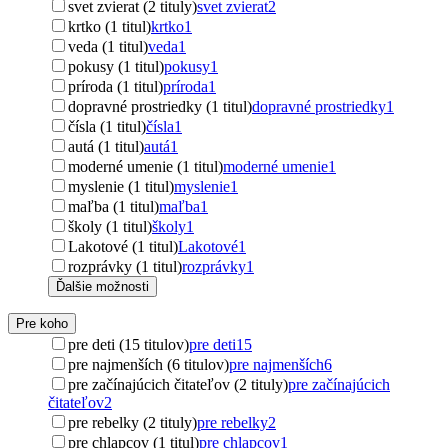
svet zvierat (2 tituly)
svet zvierat
2
krtko (1 titul)
krtko
1
veda (1 titul)
veda
1
pokusy (1 titul)
pokusy
1
príroda (1 titul)
príroda
1
dopravné prostriedky (1 titul)
dopravné prostriedky
1
čísla (1 titul)
čísla
1
autá (1 titul)
autá
1
moderné umenie (1 titul)
moderné umenie
1
myslenie (1 titul)
myslenie
1
maľba (1 titul)
maľba
1
školy (1 titul)
školy
1
Lakotové (1 titul)
Lakotové
1
rozprávky (1 titul)
rozprávky
1
Ďalšie možnosti
Pre koho
pre deti (15 titulov)
pre deti
15
pre najmenších (6 titulov)
pre najmenších
6
pre začínajúcich čitateľov (2 tituly)
pre začínajúcich
čitateľov
2
pre rebelky (2 tituly)
pre rebelky
2
pre chlapcov (1 titul)
pre chlapcov
1