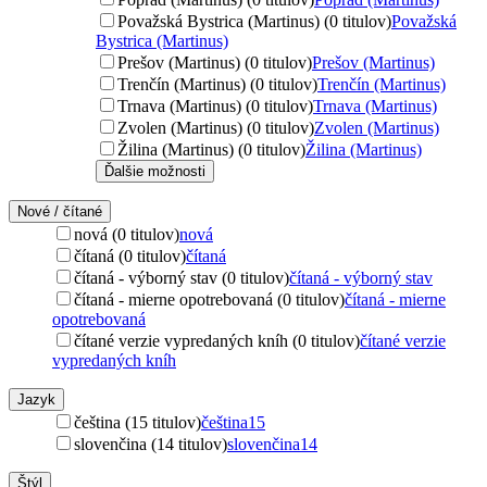
Považská Bystrica (Martinus) (0 titulov)
Považská
Bystrica (Martinus)
Prešov (Martinus) (0 titulov)
Prešov (Martinus)
Trenčín (Martinus) (0 titulov)
Trenčín (Martinus)
Trnava (Martinus) (0 titulov)
Trnava (Martinus)
Zvolen (Martinus) (0 titulov)
Zvolen (Martinus)
Žilina (Martinus) (0 titulov)
Žilina (Martinus)
Ďalšie možnosti
Nové / čítané
nová (0 titulov)
nová
čítaná (0 titulov)
čítaná
čítaná - výborný stav (0 titulov)
čítaná - výborný stav
čítaná - mierne opotrebovaná (0 titulov)
čítaná - mierne
opotrebovaná
čítané verzie vypredaných kníh (0 titulov)
čítané verzie
vypredaných kníh
Jazyk
čeština (15 titulov)
čeština
15
slovenčina (14 titulov)
slovenčina
14
Štýl