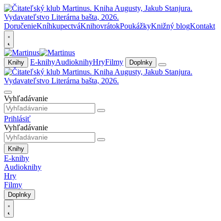
Doručenie
Kníhkupectvá
Knihovrátok
Poukážky
Knižný blog
Kontakt
E-knihy
Audioknihy
Hry
Filmy
Knihy
Doplnky
Vyhľadávanie
Prihlásiť
Vyhľadávanie
Knihy
E-knihy
Audioknihy
Hry
Filmy
Doplnky