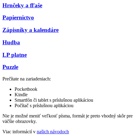
Hrnčeky a fľaše
Papiernictvo
Zápisníky a kalendáre
Hudba
LP platne
Puzzle
Prečítate na zariadeniach:
Pocketbook
Kindle
Smartfón či tablet s príslušnou aplikáciou
Počítač s príslušnou aplikáciou
Nie je možné meniť veľkosť písma, formát je preto vhodný skôr pre
väčšie obrazovky.
Viac informácií v
našich návodoch