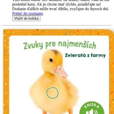
posledné kusy. Ak ju chcete mať rýchlo, ponáhľajte sa!
Dodanie ďalších môže trvať dlhšie, zvyčajne do štyroch dní.
Pridať do zoznamu
Vložiť do košíka