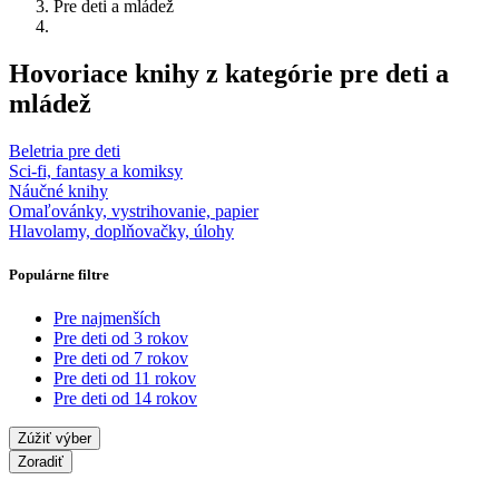
Pre deti a mládež
Hovoriace knihy z kategórie pre deti a
mládež
Beletria pre deti
Sci-fi, fantasy a komiksy
Náučné knihy
Omaľovánky, vystrihovanie, papier
Hlavolamy, doplňovačky, úlohy
Populárne filtre
Pre najmenších
Pre deti od 3 rokov
Pre deti od 7 rokov
Pre deti od 11 rokov
Pre deti od 14 rokov
Zúžiť výber
Zoradiť