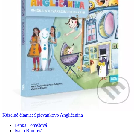
Kúzelné čítanie: Spievankovo Angličanina
Lenka Tomešová
Ivana Brunová