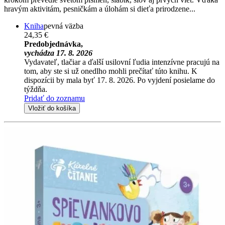
hravým aktivitám, pesničkám a úlohám si dieťa prirodzene...
Kniha
pevná väzba
24,35 €
Predobjednávka,
vychádza 17. 8. 2026
Vydavateľ, tlačiar a ďalší usilovní ľudia intenzívne pracujú na
tom, aby ste si už onedlho mohli prečítať túto knihu. K
dispozícii by mala byť 17. 8. 2026. Po vyjdení posielame do
týždňa.
Pridať do zoznamu
Vložiť do košíka