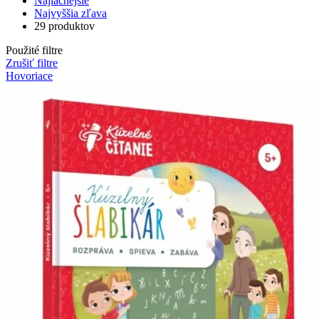
Najlacnejšie
Najvyššia zľava
29 produktov
Použité filtre
Zrušiť filtre
Hovoriace