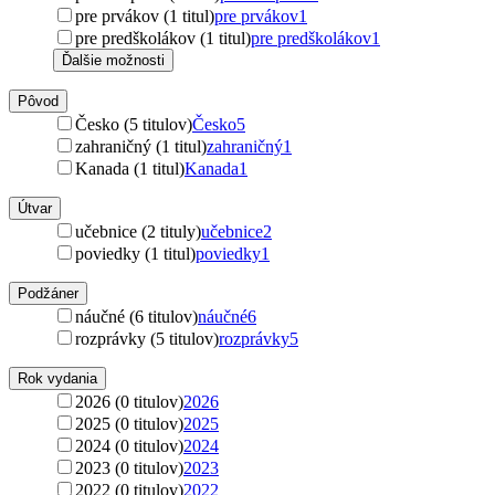
pre prvákov (1 titul)
pre prvákov
1
pre predškolákov (1 titul)
pre predškolákov
1
Ďalšie možnosti
Pôvod
Česko (5 titulov)
Česko
5
zahraničný (1 titul)
zahraničný
1
Kanada (1 titul)
Kanada
1
Útvar
učebnice (2 tituly)
učebnice
2
poviedky (1 titul)
poviedky
1
Podžáner
náučné (6 titulov)
náučné
6
rozprávky (5 titulov)
rozprávky
5
Rok vydania
2026 (0 titulov)
2026
2025 (0 titulov)
2025
2024 (0 titulov)
2024
2023 (0 titulov)
2023
2022 (0 titulov)
2022