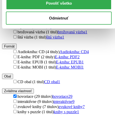
CooBoo CZ (1 titul)
CooBoo CZ
1
Povoliť všetko
Ďalšie možnosti
Väzba
Odmietnuť
pevná väzba (13 titulov)
pevná väzba
13
leporelo (7 titulov)
leporelo
7
brožovaná väzba (1 titul)
brožovaná väzba
1
šitá väzba (1 titul)
šitá väzba
1
Formát
Audiokniha: CD (4 tituly)
Audiokniha: CD
4
E-kniha: PDF (2 tituly)
E-kniha: PDF
2
E-kniha: EPUB (1 titul)
E-kniha: EPUB
1
E-kniha: MOBI (1 titul)
E-kniha: MOBI
1
Obal
CD obal (1 titul)
CD obal
1
Zvláštna vlastnosť
hovoriace (29 titulov)
hovoriace
29
interaktívne (9 titulov)
interaktívne
9
zvukové knihy (7 titulov)
zvukové knihy
7
knihy s puzzle (1 titul)
knihy s puzzle
1