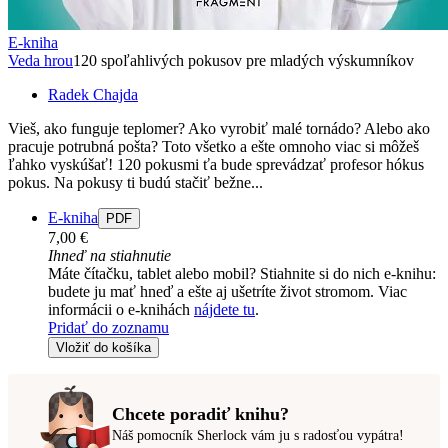
E-kniha
Veda hrou
120 spoľahlivých pokusov pre mladých výskumníkov
Radek Chajda
Vieš, ako funguje teplomer? Ako vyrobiť malé tornádo? Alebo ako
pracuje potrubná pošta? Toto všetko a ešte omnoho viac si môžeš
ľahko vyskúšať! 120 pokusmi ťa bude sprevádzať profesor hókus
pokus. Na pokusy ti budú stačiť bežne...
E-kniha
PDF
7,00 €
Ihneď na stiahnutie
Máte čítačku, tablet alebo mobil? Stiahnite si do nich e-knihu:
budete ju mať hneď a ešte aj ušetríte život stromom. Viac
informácii o e-knihách
nájdete tu
.
Pridať do zoznamu
Vložiť do košíka
Chcete poradiť knihu?
Náš pomocník Sherlock vám ju s radosťou vypátra!