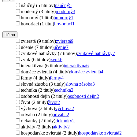
náučný (5 titulov)
náučný
5
moderný (3 tituly)
moderný
3
humorný (1 titul)
humorný
1
hovoriaci (1 titul)
hovoriaci
1
Téma
zvieratá (9 titulov)
zvieratá
9
učenie (7 titulov)
učenie
7
zvukové nahrávky (7 titulov)
zvukové nahrávky
7
zvuk (6 titulov)
zvuk
6
interaktívna (6 titulov)
interaktívna
6
domáce zvieratá (4 tituly)
domáce zvieratá
4
farmy (4 tituly)
farmy
4
slovná zásoba (3 tituly)
slovná zásoba
3
technika (2 tituly)
technika
2
osobnosti dejin (2 tituly)
osobnosti dejin
2
život (2 tituly)
život
2
výchova (2 tituly)
výchova
2
odvaha (2 tituly)
odvaha
2
riekanky (2 tituly)
riekanky
2
aktivity (2 tituly)
aktivity
2
hospodárske zvieratá (2 tituly)
hospodárske zvieratá
2