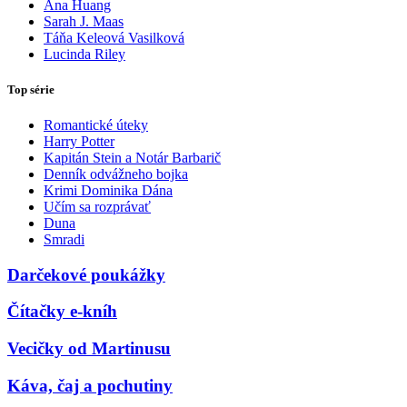
Ana Huang
Sarah J. Maas
Táňa Keleová Vasilková
Lucinda Riley
Top série
Romantické úteky
Harry Potter
Kapitán Stein a Notár Barbarič
Denník odvážneho bojka
Krimi Dominika Dána
Učím sa rozprávať
Duna
Smradi
Darčekové poukážky
Čítačky e-kníh
Vecičky od Martinusu
Káva, čaj a pochutiny