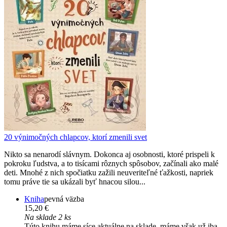
20 výnimočných chlapcov, ktorí zmenili svet
Nikto sa nenarodí slávnym. Dokonca aj osobnosti, ktoré prispeli k
pokroku ľudstva, a to tisícami rôznych spôsobov, začínali ako malé
deti. Mnohé z nich spočiatku zažili neuveriteľné ťažkosti, napriek
tomu práve tie sa ukázali byť hnacou silou...
Kniha
pevná väzba
15,20 €
Na sklade 2 ks
Túto knihu máme síce aktuálne na sklade, máme však už iba