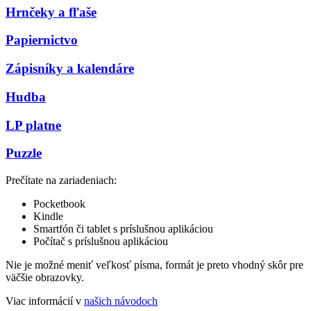
Hrnčeky a fľaše
Papiernictvo
Zápisníky a kalendáre
Hudba
LP platne
Puzzle
Prečítate na zariadeniach:
Pocketbook
Kindle
Smartfón či tablet s príslušnou aplikáciou
Počítač s príslušnou aplikáciou
Nie je možné meniť veľkosť písma, formát je preto vhodný skôr pre
väčšie obrazovky.
Viac informácií v
našich návodoch