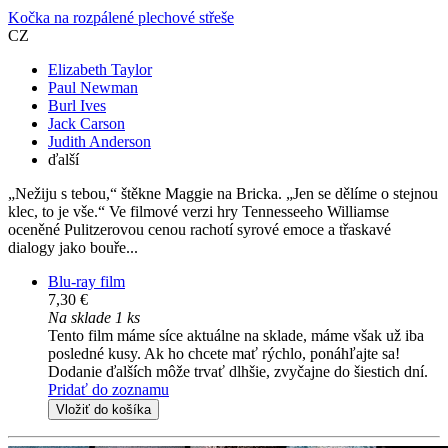
Kočka na rozpálené plechové střeše
CZ
Elizabeth Taylor
Paul Newman
Burl Ives
Jack Carson
Judith Anderson
ďalší
„Nežiju s tebou,“ štěkne Maggie na Bricka. „Jen se dělíme o stejnou
klec, to je vše.“ Ve filmové verzi hry Tennesseeho Williamse
oceněné Pulitzerovou cenou rachotí syrové emoce a třaskavé
dialogy jako bouře...
Blu-ray film
7,30 €
Na sklade 1 ks
Tento film máme síce aktuálne na sklade, máme však už iba
posledné kusy. Ak ho chcete mať rýchlo, ponáhľajte sa!
Dodanie ďalších môže trvať dlhšie, zvyčajne do šiestich dní.
Pridať do zoznamu
Vložiť do košíka