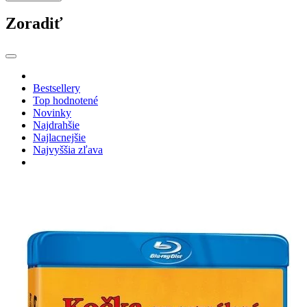
Zoradiť
Bestsellery
Top hodnotené
Novinky
Najdrahšie
Najlacnejšie
Najvyššia zľava