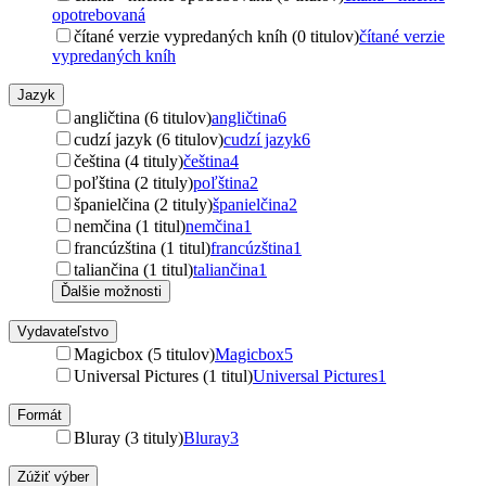
opotrebovaná
čítané verzie vypredaných kníh (0 titulov)
čítané verzie
vypredaných kníh
Jazyk
angličtina (6 titulov)
angličtina
6
cudzí jazyk (6 titulov)
cudzí jazyk
6
čeština (4 tituly)
čeština
4
poľština (2 tituly)
poľština
2
španielčina (2 tituly)
španielčina
2
nemčina (1 titul)
nemčina
1
francúzština (1 titul)
francúzština
1
taliančina (1 titul)
taliančina
1
Ďalšie možnosti
Vydavateľstvo
Magicbox (5 titulov)
Magicbox
5
Universal Pictures (1 titul)
Universal Pictures
1
Formát
Bluray (3 tituly)
Bluray
3
Zúžiť výber