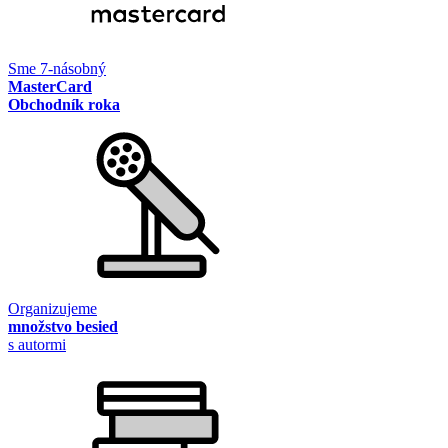
Sme 7-násobný
MasterCard
Obchodník roka
Organizujeme
množstvo besied
s autormi