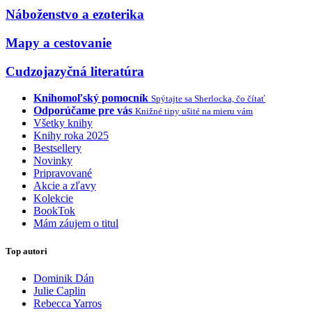
Náboženstvo a ezoterika
Mapy a cestovanie
Cudzojazyčná literatúra
Knihomoľský pomocník
Spýtajte sa Sherlocka, čo čítať
Odporúčame pre vás
Knižné tipy ušité na mieru vám
Všetky knihy
Knihy roka 2025
Bestsellery
Novinky
Pripravované
Akcie a zľavy
Kolekcie
BookTok
Mám záujem o titul
Top autori
Dominik Dán
Julie Caplin
Rebecca Yarros