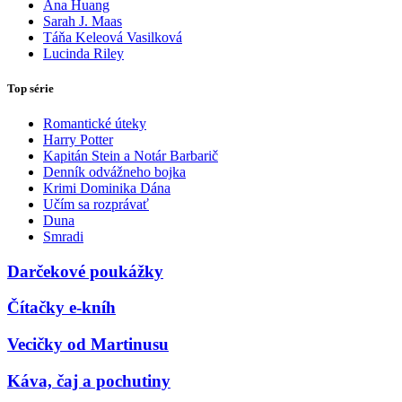
Ana Huang
Sarah J. Maas
Táňa Keleová Vasilková
Lucinda Riley
Top série
Romantické úteky
Harry Potter
Kapitán Stein a Notár Barbarič
Denník odvážneho bojka
Krimi Dominika Dána
Učím sa rozprávať
Duna
Smradi
Darčekové poukážky
Čítačky e-kníh
Vecičky od Martinusu
Káva, čaj a pochutiny