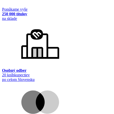
Ponúkame vyše
250 000 titulov
na sklade
Osobný odber
20 kníhkupectiev
po celom Slovensku