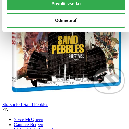
Povoliť všetko
Odmietnuť
Strážní loď Sand Pebbles
EN
Steve McQueen
Candice Bergen