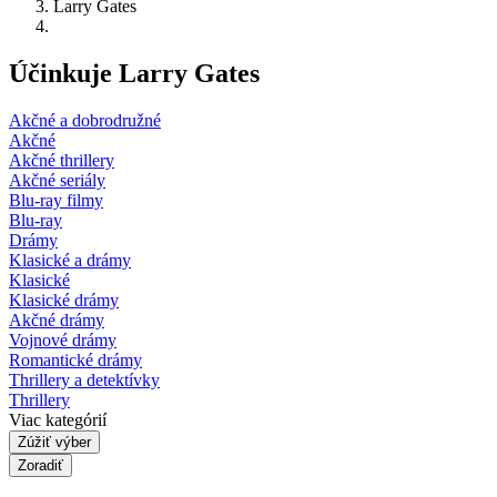
Larry Gates
Účinkuje Larry Gates
Akčné a dobrodružné
Akčné
Akčné thrillery
Akčné seriály
Blu-ray filmy
Blu-ray
Drámy
Klasické a drámy
Klasické
Klasické drámy
Akčné drámy
Vojnové drámy
Romantické drámy
Thrillery a detektívky
Thrillery
Viac kategórií
Zúžiť výber
Zoradiť