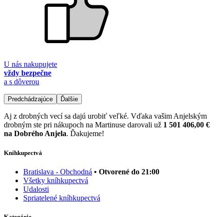
U nás nakupujete
vždy bezpečne
a s dôverou
Predchádzajúce
Ďalšie
Aj z drobných vecí sa dajú urobiť veľké. Vďaka vašim Anjelským
drobným ste pri nákupoch na Martinuse darovali už
1 501 406,00 €
na Dobrého Anjela
. Ďakujeme!
Kníhkupectvá
Bratislava - Obchodná
• Otvorené do 21:00
Všetky kníhkupectvá
Udalosti
Spriatelené kníhkupectvá
Kategórie