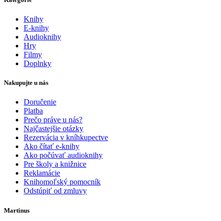
Knihy
E-knihy
Audioknihy
Hry
Filmy
Doplnky
Nakupujte u nás
Doručenie
Platba
Prečo práve u nás?
Najčastejšie otázky
Rezervácia v kníhkupectve
Ako čítať e-knihy
Ako počúvať audioknihy
Pre školy a knižnice
Reklamácie
Knihomoľský pomocník
Odstúpiť od zmluvy
Martinus