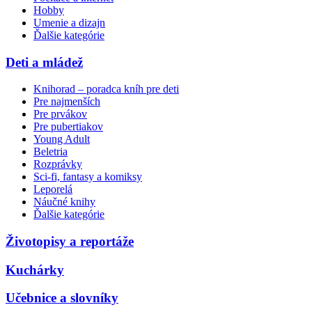
Hobby
Umenie a dizajn
Ďalšie kategórie
Deti a mládež
Knihorad – poradca kníh pre deti
Pre najmenších
Pre prvákov
Pre pubertiakov
Young Adult
Beletria
Rozprávky
Sci-fi, fantasy a komiksy
Leporelá
Náučné knihy
Ďalšie kategórie
Životopisy a reportáže
Kuchárky
Učebnice a slovníky