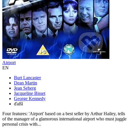
Airport
EN
Burt Lancaster
Dean Martin
Jean Seberg
Jacqueline Bisset
George Kennedy
ďalší
Four features: 'Airport' based on a best seller by Arthur Hailey, tells
of the manager of a glamorous international airport who must juggle
personal crisis with...