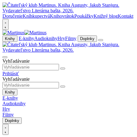
Doručenie
Kníhkupectvá
Knihovrátok
Poukážky
Knižný blog
Kontakt
E-knihy
Audioknihy
Hry
Filmy
Knihy
Doplnky
Vyhľadávanie
Prihlásiť
Vyhľadávanie
Knihy
E-knihy
Audioknihy
Hry
Filmy
Doplnky