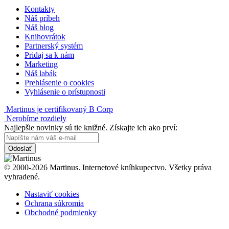
Kontakty
Náš príbeh
Náš blog
Knihovrátok
Partnerský systém
Pridaj sa k nám
Marketing
Náš labák
Prehlásenie o cookies
Vyhlásenie o prístupnosti
Martinus je certifikovaný B Corp
Nerobíme rozdiely
Najlepšie novinky sú tie knižné. Získajte ich ako prví:
Odoslať
© 2000-2026 Martinus. Internetové kníhkupectvo. Všetky práva
vyhradené.
Nastaviť cookies
Ochrana súkromia
Obchodné podmienky