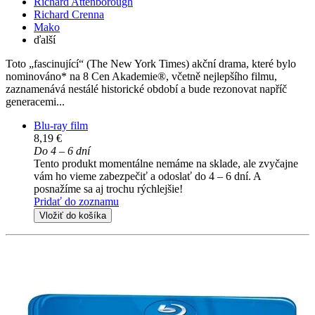
Richard Attenborough
Richard Crenna
Mako
ďalší
Toto „fascinující“ (The New York Times) akční drama, které bylo
nominováno* na 8 Cen Akademie®, včetně nejlepšího filmu,
zaznamenává nestálé historické období a bude rezonovat napříč
generacemi...
Blu-ray film
8,19 €
Do 4 – 6 dní
Tento produkt momentálne nemáme na sklade, ale zvyčajne
vám ho vieme zabezpečiť a odoslať do 4 – 6 dní. A
posnažíme sa aj trochu rýchlejšie!
Pridať do zoznamu
Vložiť do košíka