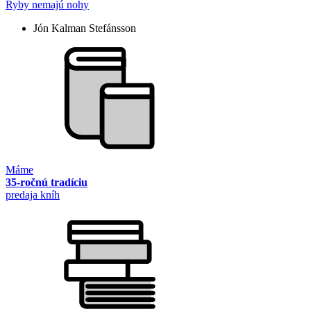
Ryby nemajú nohy
Jón Kalman Stefánsson
Máme
35-ročnú tradíciu
predaja kníh