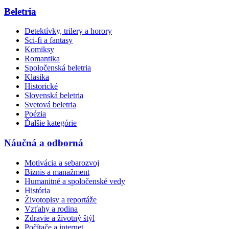
Beletria
Detektívky, trilery a horory
Sci-fi a fantasy
Komiksy
Romantika
Spoločenská beletria
Klasika
Historické
Slovenská beletria
Svetová beletria
Poézia
Ďalšie kategórie
Náučná a odborná
Motivácia a sebarozvoj
Biznis a manažment
Humanitné a spoločenské vedy
História
Životopisy a reportáže
Vzťahy a rodina
Zdravie a životný štýl
Počítače a internet