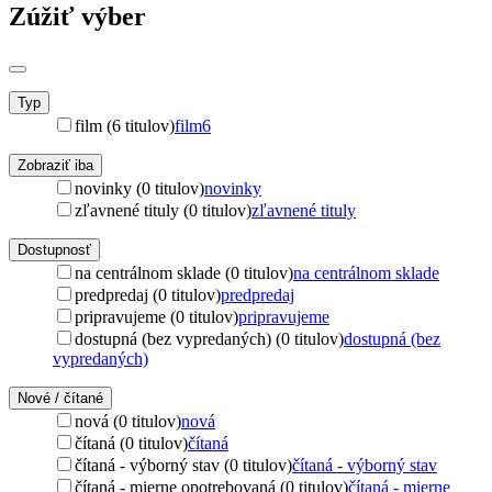
Zúžiť výber
Typ
film (6 titulov)
film
6
Zobraziť iba
novinky (0 titulov)
novinky
zľavnené tituly (0 titulov)
zľavnené tituly
Dostupnosť
na centrálnom sklade (0 titulov)
na centrálnom sklade
predpredaj (0 titulov)
predpredaj
pripravujeme (0 titulov)
pripravujeme
dostupná (bez vypredaných) (0 titulov)
dostupná (bez
vypredaných)
Nové / čítané
nová (0 titulov)
nová
čítaná (0 titulov)
čítaná
čítaná - výborný stav (0 titulov)
čítaná - výborný stav
čítaná - mierne opotrebovaná (0 titulov)
čítaná - mierne