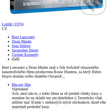
Letiště (1970)
CZ
Burt Lancaster
Dean Martin
Jean Seberg
Jacqueline Bisset
George Kennedy
ďalší
Burt Lancaster a Dean Martin stojí v čele hvězdně obsazeného
katastrofického filmu producenta Rosse Huntera, za který Helen
Hayes dostala svého druhého Oscara®...
Blu-ray film
Vypredané
Ach, mrzí nás to, z tohto filmu sa už predali všetky kusy a
nemáme ho na sklade my ani distribútor :( Teoreticky však
môžete mať šťastie v niektorých iných obchodoch, ktoré ešte
nepredali posledné kusy.