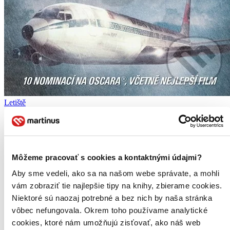
Letiště
CZ
1970
Burt Lancaster
Dean Martin
Jean Seberg
Môžeme pracovať s cookies a kontaktnými údajmi?
Jacqueline Bisset
Aby sme vedeli, ako sa na našom webe správate, a mohli
George Kennedy
ďalší
vám zobraziť tie najlepšie tipy na knihy, zbierame cookies.
Niektoré sú naozaj potrebné a bez nich by naša stránka
Burt Lancaster a Dean Martin stojí v čele hvězdně obsazeného
vôbec nefungovala. Okrem toho používame analytické
katastrofického filmu producenta Rosse Huntera, za který Helen
Hayes dostala svého druhého Oscara®...
cookies, ktoré nám umožňujú zisťovať, ako náš web