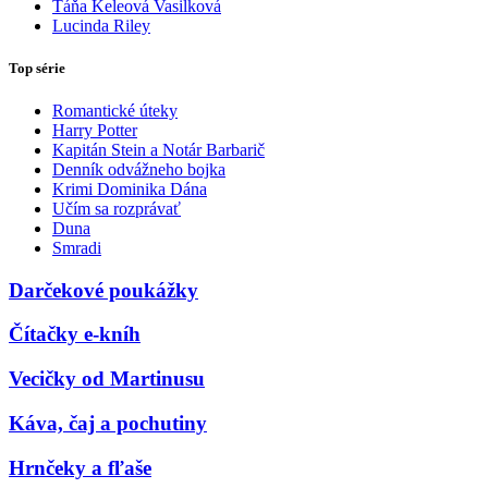
Táňa Keleová Vasilková
Lucinda Riley
Top série
Romantické úteky
Harry Potter
Kapitán Stein a Notár Barbarič
Denník odvážneho bojka
Krimi Dominika Dána
Učím sa rozprávať
Duna
Smradi
Darčekové poukážky
Čítačky e-kníh
Vecičky od Martinusu
Káva, čaj a pochutiny
Hrnčeky a fľaše