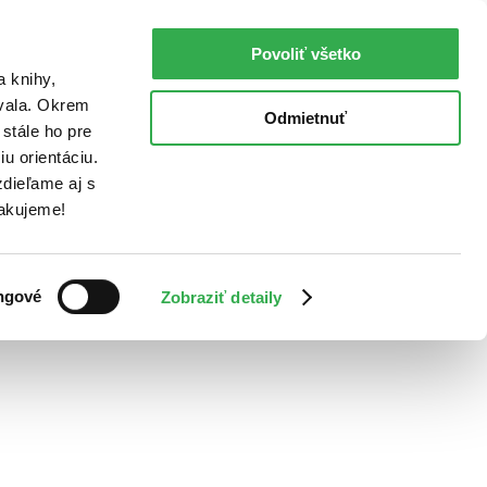
Povoliť všetko
a knihy,
ovala. Okrem
Odmietnuť
stále ho pre
u orientáciu.
dieľame aj s
Ďakujeme!
ngové
Zobraziť detaily