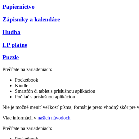
Papiernictvo
Zápisníky a kalendáre
Hudba
LP platne
Puzzle
Prečítate na zariadeniach:
Pocketbook
Kindle
Smartfón či tablet s príslušnou aplikáciou
Počítač s príslušnou aplikáciou
Nie je možné meniť veľkosť písma, formát je preto vhodný skôr pre 
Viac informácií v
našich návodoch
Prečítate na zariadeniach:
Pocketbook