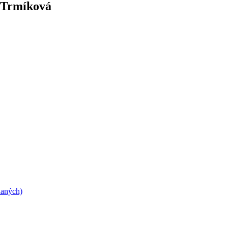
e Trmíková
daných)