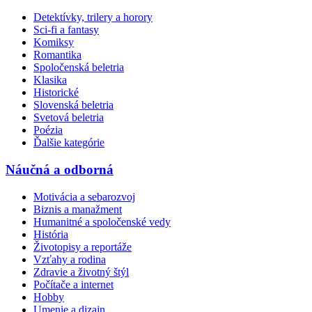
Detektívky, trilery a horory
Sci-fi a fantasy
Komiksy
Romantika
Spoločenská beletria
Klasika
Historické
Slovenská beletria
Svetová beletria
Poézia
Ďalšie kategórie
Náučná a odborná
Motivácia a sebarozvoj
Biznis a manažment
Humanitné a spoločenské vedy
História
Životopisy a reportáže
Vzťahy a rodina
Zdravie a životný štýl
Počítače a internet
Hobby
Umenie a dizajn