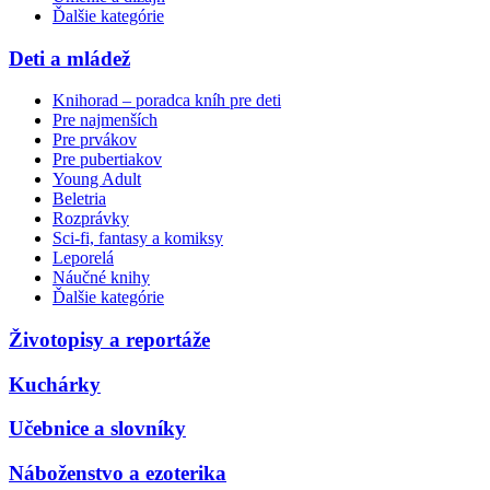
Ďalšie kategórie
Deti a mládež
Knihorad – poradca kníh pre deti
Pre najmenších
Pre prvákov
Pre pubertiakov
Young Adult
Beletria
Rozprávky
Sci-fi, fantasy a komiksy
Leporelá
Náučné knihy
Ďalšie kategórie
Životopisy a reportáže
Kuchárky
Učebnice a slovníky
Náboženstvo a ezoterika