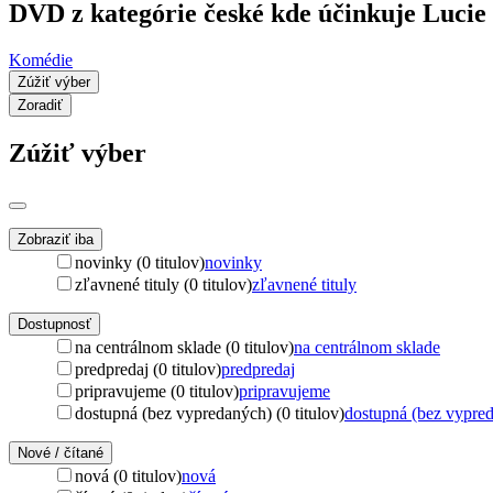
DVD z kategórie české kde účinkuje Luci
Komédie
Zúžiť výber
Zoradiť
Zúžiť výber
Zobraziť iba
novinky (0 titulov)
novinky
zľavnené tituly (0 titulov)
zľavnené tituly
Dostupnosť
na centrálnom sklade (0 titulov)
na centrálnom sklade
predpredaj (0 titulov)
predpredaj
pripravujeme (0 titulov)
pripravujeme
dostupná (bez vypredaných) (0 titulov)
dostupná (bez vypre
Nové / čítané
nová (0 titulov)
nová