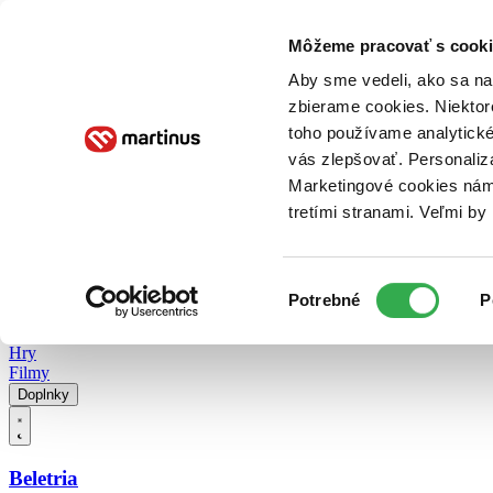
Doručenie
Kníhkupectvá
Knihovrátok
Poukážky
Knižný blog
Kontakt
Môžeme pracovať s cooki
Aby sme vedeli, ako sa na 
zbierame cookies. Niektor
E-knihy
Audioknihy
Hry
Filmy
Knihy
Doplnky
toho používame analytické
vás zlepšovať. Personaliz
Vyhľadávanie
Marketingové cookies nám 
tretími stranami. Veľmi b
Prihlásiť
Vyhľadávanie
Výber
Knihy
Potrebné
P
súhlasu
E-knihy
Audioknihy
Hry
Filmy
Doplnky
Beletria