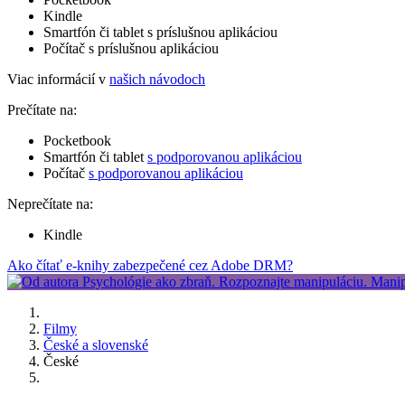
Kindle
Smartfón či tablet s príslušnou aplikáciou
Počítač s príslušnou aplikáciou
Viac informácií v
našich návodoch
Prečítate na:
Pocketbook
Smartfón či tablet
s podporovanou aplikáciou
Počítač
s podporovanou aplikáciou
Neprečítate na:
Kindle
Ako čítať e-knihy zabezpečené cez Adobe DRM?
Filmy
České a slovenské
České