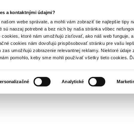
es a kontaktnými údajmi?
našom webe správate, a mohli vám zobraziť tie najlepšie tipy n
é sú naozaj potrebné a bez nich by naša stránka vôbec nefung
 cookies, ktoré nám umožňujú zisťovať, ako náš web funguje, a 
ačné cookies nám dovoľujú prispôsobovať stránku pre vašu lepši
zas umožňujú zobrazenie relevantnej reklamy. Niektoré údaje z
y nám pomohlo, keby sme mohli používať všetky tieto cookies. 
ersonalizačné
Analytické
Marketi