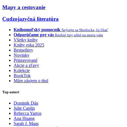
Mapy a cestovanie
Cudzojazyčná literatúra
Knihomoľský pomocník
Spýtajte sa Sherlocka, čo čítať
Odporúčame pre vás
Knižné tipy ušité na mieru vám
Všetky knihy
Knihy roka 2025
Bestsellery
Novinky
Pripravované
Akcie a zľavy
Kolekcie
BookTok
Mám záujem o titul
Top autori
Dominik Dán
Julie Caplin
Rebecca Yarros
Ana Huang
Sarah J. Maas