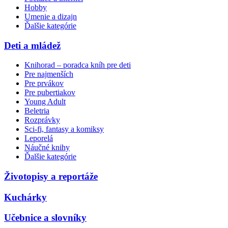
Hobby
Umenie a dizajn
Ďalšie kategórie
Deti a mládež
Knihorad – poradca kníh pre deti
Pre najmenších
Pre prvákov
Pre pubertiakov
Young Adult
Beletria
Rozprávky
Sci-fi, fantasy a komiksy
Leporelá
Náučné knihy
Ďalšie kategórie
Životopisy a reportáže
Kuchárky
Učebnice a slovníky