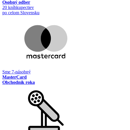
Osobný odber
20 kníhkupectiev
po celom Slovensku
Sme 7-násobný
MasterCard
Obchodník roka