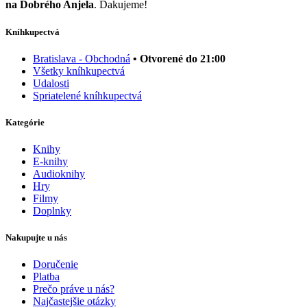
na Dobrého Anjela
. Ďakujeme!
Kníhkupectvá
Bratislava - Obchodná
• Otvorené do 21:00
Všetky kníhkupectvá
Udalosti
Spriatelené kníhkupectvá
Kategórie
Knihy
E-knihy
Audioknihy
Hry
Filmy
Doplnky
Nakupujte u nás
Doručenie
Platba
Prečo práve u nás?
Najčastejšie otázky