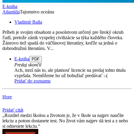
E-kniha
Atlantída
Tajomstvo oceánu
Vladimír Balla
Príbeh je svojim obsahom a posolstvom určený pre široký okruh
ľudí, pretože zánik vyspelej civilizácie sa týka každého človeka.
Žánrovo tiež spadá do väčšinovej literatúry, keďže sa jedná o
dobrodružnú literatúru. V...
E-kniha
PDF
Predaj skončil
Ach, mrzí nás to, ale platnosť licencie na predaj tohto titulu
vypršala. Nemôžeme ho už bohužiaľ predávať :-(
Pridať do zoznamu
Hore
Pridať citát
Rozdiel medzi školou a životom je, že v škole sa najprv naučíte
lekciu a potom dostanete test. No život vám najprv dá test a z neho
si odnesiete lekciu.