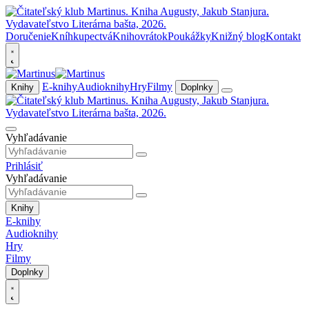
Doručenie
Kníhkupectvá
Knihovrátok
Poukážky
Knižný blog
Kontakt
E-knihy
Audioknihy
Hry
Filmy
Knihy
Doplnky
Vyhľadávanie
Prihlásiť
Vyhľadávanie
Knihy
E-knihy
Audioknihy
Hry
Filmy
Doplnky