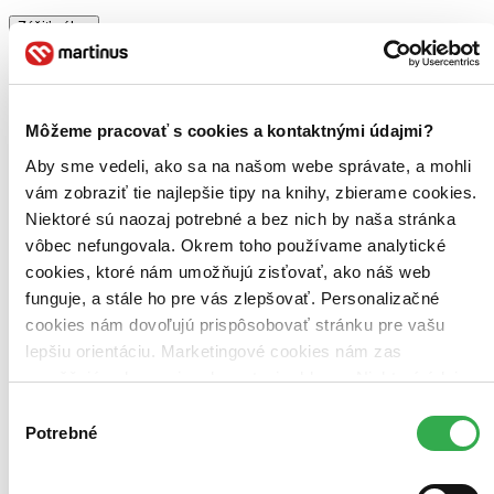
Zúžiť výber
Zoradiť
Môžeme pracovať s cookies a kontaktnými údajmi?
Aby sme vedeli, ako sa na našom webe správate, a mohli
Bestsellery
vám zobraziť tie najlepšie tipy na knihy, zbierame cookies.
Top hodnotené
Novinky
Niektoré sú naozaj potrebné a bez nich by naša stránka
Najdrahšie
vôbec nefungovala. Okrem toho používame analytické
Najlacnejšie
cookies, ktoré nám umožňujú zisťovať, ako náš web
Najvyššia zľava
funguje, a stále ho pre vás zlepšovať. Personalizačné
cookies nám dovoľujú prispôsobovať stránku pre vašu
lepšiu orientáciu. Marketingové cookies nám zas
umožňujú zobrazenie relevantnej reklamy. Niektoré údaje
zdieľame aj s tretími stranami. Veľmi by nám pomohlo,
Výber
keby sme mohli používať všetky tieto cookies. Ďakujeme!
Potrebné
súhlasu