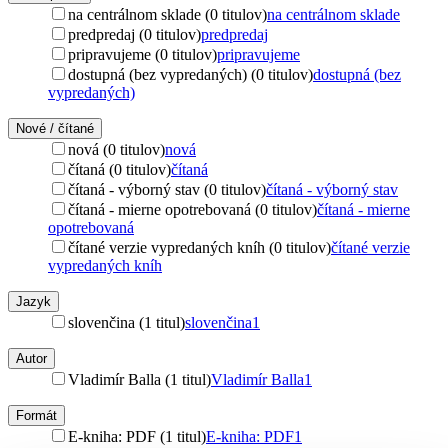
na centrálnom sklade (0 titulov)
na centrálnom sklade
predpredaj (0 titulov)
predpredaj
pripravujeme (0 titulov)
pripravujeme
dostupná (bez vypredaných) (0 titulov)
dostupná (bez
vypredaných)
Nové / čítané
nová (0 titulov)
nová
čítaná (0 titulov)
čítaná
čítaná - výborný stav (0 titulov)
čítaná - výborný stav
čítaná - mierne opotrebovaná (0 titulov)
čítaná - mierne
opotrebovaná
čítané verzie vypredaných kníh (0 titulov)
čítané verzie
vypredaných kníh
Jazyk
slovenčina (1 titul)
slovenčina
1
Autor
Vladimír Balla (1 titul)
Vladimír Balla
1
Formát
E-kniha: PDF (1 titul)
E-kniha: PDF
1