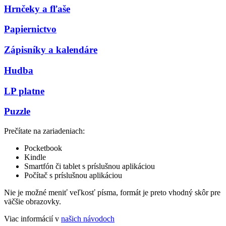
Hrnčeky a fľaše
Papiernictvo
Zápisníky a kalendáre
Hudba
LP platne
Puzzle
Prečítate na zariadeniach:
Pocketbook
Kindle
Smartfón či tablet s príslušnou aplikáciou
Počítač s príslušnou aplikáciou
Nie je možné meniť veľkosť písma, formát je preto vhodný skôr pre
väčšie obrazovky.
Viac informácií v
našich návodoch