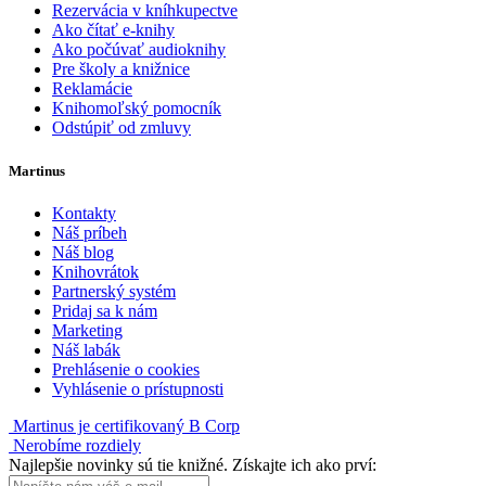
Rezervácia v kníhkupectve
Ako čítať e-knihy
Ako počúvať audioknihy
Pre školy a knižnice
Reklamácie
Knihomoľský pomocník
Odstúpiť od zmluvy
Martinus
Kontakty
Náš príbeh
Náš blog
Knihovrátok
Partnerský systém
Pridaj sa k nám
Marketing
Náš labák
Prehlásenie o cookies
Vyhlásenie o prístupnosti
Martinus je certifikovaný B Corp
Nerobíme rozdiely
Najlepšie novinky sú tie knižné. Získajte ich ako prví: