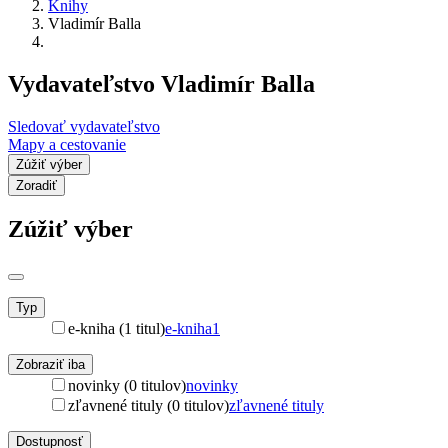
Knihy
Vladimír Balla
Vydavateľstvo Vladimír Balla
Sledovať vydavateľstvo
Mapy a cestovanie
Zúžiť výber
Zoradiť
Zúžiť výber
Typ
e-kniha (1 titul)
e-kniha
1
Zobraziť iba
novinky (0 titulov)
novinky
zľavnené tituly (0 titulov)
zľavnené tituly
Dostupnosť