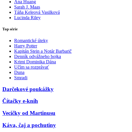
Ana Huang
Sarah J. Maas
Táňa Keleová Vasilková
Lucinda Riley
Top série
Romantické úteky
Harry Potter
Kapitán Stein a Notár Barbarič
Denník odvážneho bojka
Krimi Dominika Dána
Učím sa rozprávať
Duna
Smradi
Darčekové poukážky
Čítačky e-kníh
Vecičky od Martinusu
Káva, čaj a pochutiny