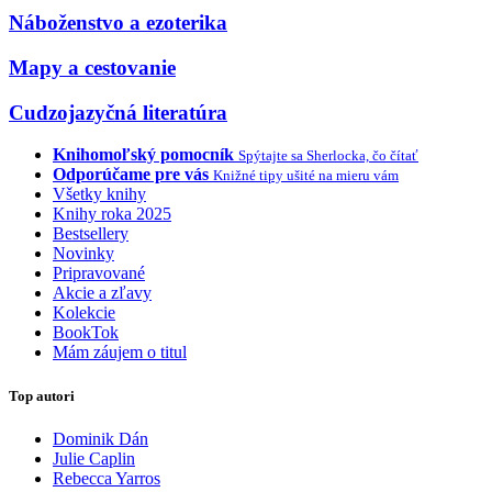
Náboženstvo a ezoterika
Mapy a cestovanie
Cudzojazyčná literatúra
Knihomoľský pomocník
Spýtajte sa Sherlocka, čo čítať
Odporúčame pre vás
Knižné tipy ušité na mieru vám
Všetky knihy
Knihy roka 2025
Bestsellery
Novinky
Pripravované
Akcie a zľavy
Kolekcie
BookTok
Mám záujem o titul
Top autori
Dominik Dán
Julie Caplin
Rebecca Yarros