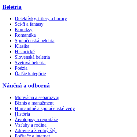
Beletria
Detektívky, trilery a horory
Sci-fi a fantasy
Komiksy
Romantika
Spoločenská beletria
Klasika
Historické
Slovenská beletria
Svetová beletria
Poézia
Ďalšie kategórie
Náučná a odborná
Motivácia a sebarozvoj
Biznis a manažment
Humanitné a spoločenské vedy
História
Životopisy a reportáže
Vzťahy a rodina
Zdravie a životný štýl
Počítače a internet