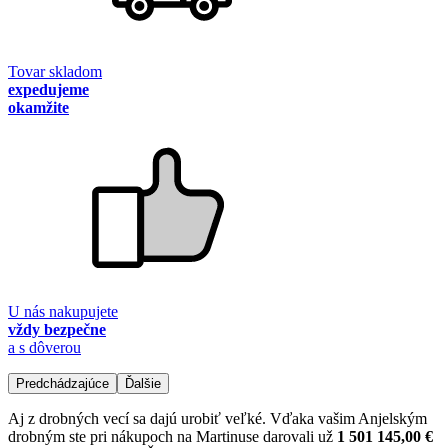
Tovar skladom
expedujeme
okamžite
U nás nakupujete
vždy bezpečne
a s dôverou
Predchádzajúce
Ďalšie
Aj z drobných vecí sa dajú urobiť veľké. Vďaka vašim Anjelským
drobným ste pri nákupoch na Martinuse darovali už
1 501 145,00 €