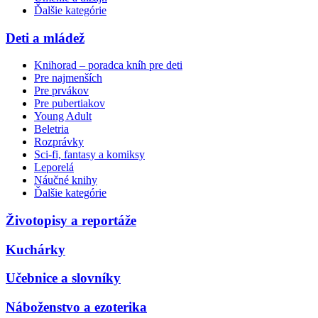
Ďalšie kategórie
Deti a mládež
Knihorad – poradca kníh pre deti
Pre najmenších
Pre prvákov
Pre pubertiakov
Young Adult
Beletria
Rozprávky
Sci-fi, fantasy a komiksy
Leporelá
Náučné knihy
Ďalšie kategórie
Životopisy a reportáže
Kuchárky
Učebnice a slovníky
Náboženstvo a ezoterika