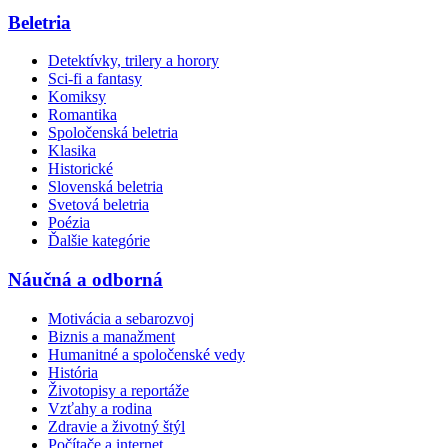
Beletria
Detektívky, trilery a horory
Sci-fi a fantasy
Komiksy
Romantika
Spoločenská beletria
Klasika
Historické
Slovenská beletria
Svetová beletria
Poézia
Ďalšie kategórie
Náučná a odborná
Motivácia a sebarozvoj
Biznis a manažment
Humanitné a spoločenské vedy
História
Životopisy a reportáže
Vzťahy a rodina
Zdravie a životný štýl
Počítače a internet