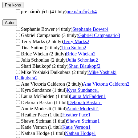
Pre koho
pre náročných (4 tituly)
pre náročných
4
Autor
Stephanie Bower (4 tituly)
Stephanie Bower
4
Gabriel Campanario (3 tituly)
Gabriel Campanario
3
Terry Marks (2 tituly)
Terry Marks
2
Tina Sutton (2 tituly)
Tina Sutton
2
Bride Whelan (2 tituly)
Bride Whelan
2
Julia Schonlau (2 tituly)
Julia Schonlau
2
Shari Blaukopf (2 tituly)
Shari Blaukopf
2
Mike Yoshiaki Daikubara (2 tituly)
Mike Yoshiaki
Daikubara
2
Ana Victoria Calderon (2 tituly)
Ana Victoria Calderon
2
Kyra Sundance (1 titul)
Kyra Sundance
1
Laura McFadden (1 titul)
Laura McFadden
1
Deborah Baskin (1 titul)
Deborah Baskin
1
Annie Modesitt (1 titul)
Annie Modesitt
1
Heather Pace (1 titul)
Heather Pace
1
Shawn Steiman (1 titul)
Shawn Steiman
1
Katie Vernon (1 titul)
Katie Vernon
1
Nathan Hodge (1 titul)
Nathan Hodge
1