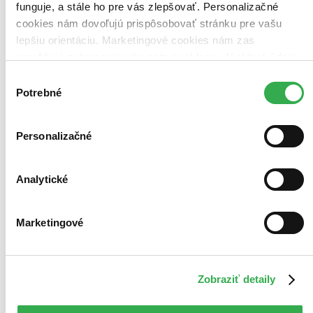
funguje, a stále ho pre vás zlepšovať. Personalizačné
cookies nám dovoľujú prispôsobovať stránku pre vašu
lepšiu orientáciu. Marketingové cookies nám zas
umožňujú zobrazenie relevantnej reklamy. Niektoré údaje
zdieľame aj s tretími stranami. Veľmi by nám pomohlo,
Výber
keby sme mohli používať všetky tieto cookies. Ďakujeme!
Potrebné
súhlasu
Personalizačné
Analytické
Marketingové
Zobraziť detaily
Amigurumi Friends