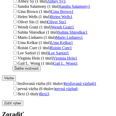
Abbey Sy (1 titul)
Abbey Sy
1
Sandra Salamony (1 titul)
Sandra Salamony
1
Gina Brown (1 titul)
Gina Brown
1
Helen Wells (1 titul)
Helen Wells
1
Oliver Sin (1 titul)
Oliver Sin
1
Wendi Gratz (1 titul)
Wendi Gratz
1
Suhita Shirodkar (1 titul)
Suhita Shirodkar
1
Mario Linhares (1 titul)
Mario Linhares
1
Uma Kelkar (1 titul)
Uma Kelkar
1
Roisin Cure (1 titul)
Roisin Cure
1
Lee Sartori (1 titul)
Lee Sartori
1
Virginia Hein (1 titul)
Virginia Hein
1
Gail L. Wong (1 titul)
Gail L. Wong
1
Ďalšie možnosti
Väzba
brožovaná väzba (61 titulov)
brožovaná väzba
61
pevná väzba (6 titulov)
pevná väzba
6
flexi (3 tituly)
flexi
3
Zúžiť výber
Zoradiť