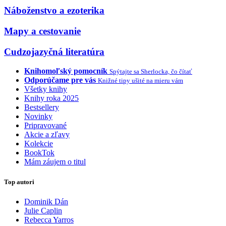
Náboženstvo a ezoterika
Mapy a cestovanie
Cudzojazyčná literatúra
Knihomoľský pomocník
Spýtajte sa Sherlocka, čo čítať
Odporúčame pre vás
Knižné tipy ušité na mieru vám
Všetky knihy
Knihy roka 2025
Bestsellery
Novinky
Pripravované
Akcie a zľavy
Kolekcie
BookTok
Mám záujem o titul
Top autori
Dominik Dán
Julie Caplin
Rebecca Yarros