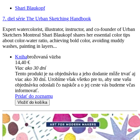
Shari Blaukopf
7. diel série
The Urban Sketching Handbook
Expert watercolorist, illustrator, instructor, and co-founder of Urban
Sketchers Montreal Shari Blaukopf shares her essential color tips
about color-water ratio, achieving bold color, avoiding muddy
washes, painting in layers...
Kniha
brožovaná väzba
14,40 €
Viac ako 30 dní
Tento produkt je na objednávku a jeho dodanie môže trvať aj
viac ako 30 dní. Urobíme však všetko pre to, aby sme vašu
objednávku odoslali čo najskôr a o jej ceste vás budeme včas
informovať.
Pridať do zoznamu
Vložiť do košíka