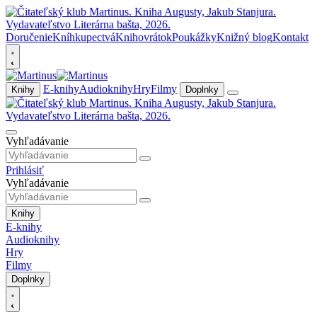
Doručenie
Kníhkupectvá
Knihovrátok
Poukážky
Knižný blog
Kontakt
E-knihy
Audioknihy
Hry
Filmy
Knihy
Doplnky
Vyhľadávanie
Prihlásiť
Vyhľadávanie
Knihy
E-knihy
Audioknihy
Hry
Filmy
Doplnky