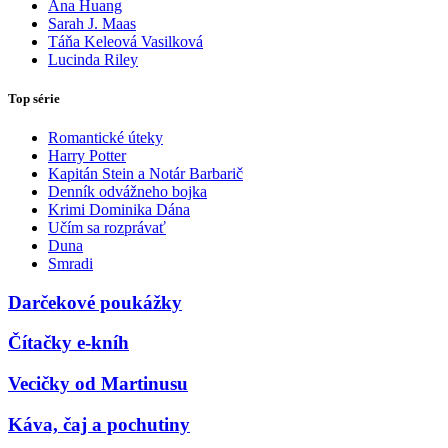
Ana Huang
Sarah J. Maas
Táňa Keleová Vasilková
Lucinda Riley
Top série
Romantické úteky
Harry Potter
Kapitán Stein a Notár Barbarič
Denník odvážneho bojka
Krimi Dominika Dána
Učím sa rozprávať
Duna
Smradi
Darčekové poukážky
Čítačky e-kníh
Vecičky od Martinusu
Káva, čaj a pochutiny