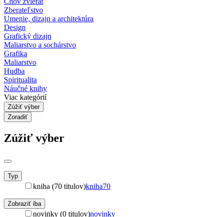
Chov zvierat
Zberateľstvo
Umenie, dizajn a architektúra
Design
Grafický dizajn
Maliarstvo a sochárstvo
Grafika
Maliarstvo
Hudba
Spiritualita
Náučné knihy
Viac kategórií
Zúžiť výber
Zoradiť
Zúžiť výber
Typ
kniha (70 titulov)
kniha
70
Zobraziť iba
novinky (0 titulov)
novinky