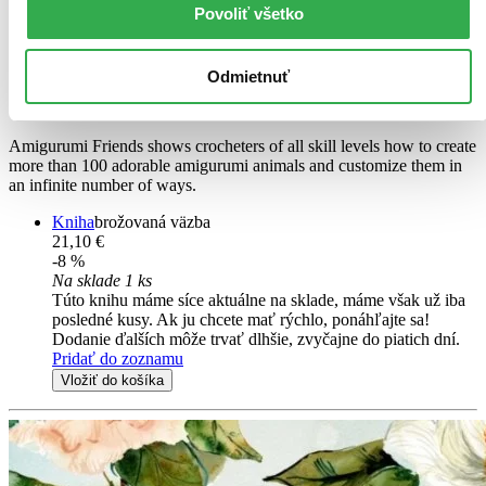
Povoliť všetko
EN
20 Easy Patterns to Create 100+ Adorable Custom Crochet Critters -
Explore Infinite Possibilities with Shapes, Colors, Details, and Yarns
Odmietnuť
All From Jade
Jade Gauthier-Boutin
Amigurumi Friends shows crocheters of all skill levels how to create
more than 100 adorable amigurumi animals and customize them in
an infinite number of ways.
Kniha
brožovaná väzba
21,10 €
-8 %
Na sklade 1 ks
Túto knihu máme síce aktuálne na sklade, máme však už iba
posledné kusy. Ak ju chcete mať rýchlo, ponáhľajte sa!
Dodanie ďalších môže trvať dlhšie, zvyčajne do piatich dní.
Pridať do zoznamu
Vložiť do košíka