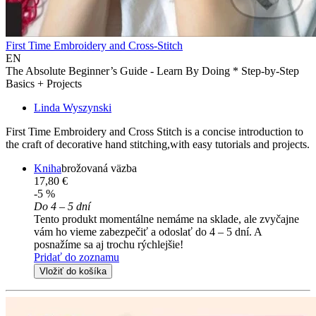
First Time Embroidery and Cross-Stitch
EN
The Absolute Beginner’s Guide - Learn By Doing * Step-by-Step
Basics + Projects
Linda Wyszynski
First Time Embroidery and Cross Stitch is a concise introduction to
the craft of decorative hand stitching,with easy tutorials and projects.
Kniha
brožovaná väzba
17,80 €
-5 %
Do 4 – 5 dní
Tento produkt momentálne nemáme na sklade, ale zvyčajne
vám ho vieme zabezpečiť a odoslať do 4 – 5 dní. A
posnažíme sa aj trochu rýchlejšie!
Pridať do zoznamu
Vložiť do košíka