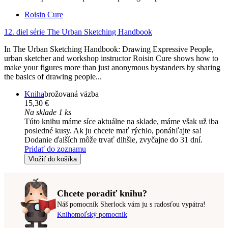
Roisin Cure
12. diel série
The Urban Sketching Handbook
In The Urban Sketching Handbook: Drawing Expressive People,
urban sketcher and workshop instructor Roisin Cure shows how to
make your figures more than just anonymous bystanders by sharing
the basics of drawing people...
Kniha
brožovaná väzba
15,30 €
Na sklade 1 ks
Túto knihu máme síce aktuálne na sklade, máme však už iba
posledné kusy. Ak ju chcete mať rýchlo, ponáhľajte sa!
Dodanie ďalších môže trvať dlhšie, zvyčajne do 31 dní.
Pridať do zoznamu
Vložiť do košíka
Chcete poradiť knihu?
Náš pomocník Sherlock vám ju s radosťou vypátra!
Knihomoľský pomocník