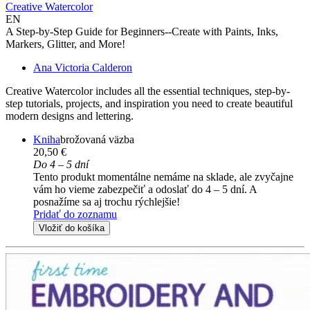
Creative Watercolor
EN
A Step-by-Step Guide for Beginners--Create with Paints, Inks,
Markers, Glitter, and More!
Ana Victoria Calderon
Creative Watercolor includes all the essential techniques, step-by-
step tutorials, projects, and inspiration you need to create beautiful
modern designs and lettering.
Kniha
brožovaná väzba
20,50 €
Do 4 – 5 dní
Tento produkt momentálne nemáme na sklade, ale zvyčajne
vám ho vieme zabezpečiť a odoslať do 4 – 5 dní. A
posnažíme sa aj trochu rýchlejšie!
Pridať do zoznamu
Vložiť do košíka