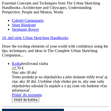
Essential Concepts and Techniques from The Urban Sketching
Handbooks--Architecture and Cityscapes, Understanding
Perspective, People and Motion, Worki
Gabriel Campanario
Shari Blaukopf
Stephanie Bower
10. diel série
Urban Sketching Handbooks
Draw the exciting elements of your world with confidence using the
tips, techniques, and ideas in The Complete Urban Sketching
Companion...
Kniha
brožovaná väzba
22,70 €
Viac ako 30 dní
Tento produkt je na objednávku a jeho dodanie môže trvať aj
viac ako 30 dní. Urobíme však všetko pre to, aby sme vašu
objednávku odoslali čo najskôr a o jej ceste vás budeme včas
informovať.
Pridať do zoznamu
Vložiť do košíka