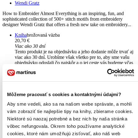
Wendi Gratz
How to Embroider Almost Everything is an inspiring, fun, and
sophisticated collection of 500+ stitch motifs from embroidery
designer Wendi Gratz that offers a fresh new take on embroidery...
Kniha
brožovaná väzba
20,70 €
Viac ako 30 dní
Tento produkt je na objednávku a jeho dodanie môže trvať aj
viac ako 30 dní. Urobíme však všetko pre to, aby sme vašu
objednávku odoslali čo najskôr a o jej ceste vás budeme včas
informovať.
Pridať do zoznamu
Vložiť do košíka
Môžeme pracovať s cookies a kontaktnými údajmi?
Aby sme vedeli, ako sa na našom webe správate, a mohli
vám zobraziť tie najlepšie tipy na knihy, zbierame cookies.
Niektoré sú naozaj potrebné a bez nich by naša stránka
vôbec nefungovala. Okrem toho používame analytické
cookies, ktoré nám umožňujú zisťovať, ako náš web