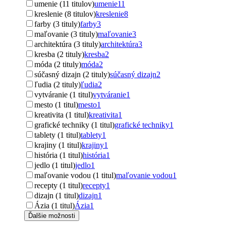
umenie (11 titulov)
umenie
11
kreslenie (8 titulov)
kreslenie
8
farby (3 tituly)
farby
3
maľovanie (3 tituly)
maľovanie
3
architektúra (3 tituly)
architektúra
3
kresba (2 tituly)
kresba
2
móda (2 tituly)
móda
2
súčasný dizajn (2 tituly)
súčasný dizajn
2
ľudia (2 tituly)
ľudia
2
vytváranie (1 titul)
vytváranie
1
mesto (1 titul)
mesto
1
kreativita (1 titul)
kreativita
1
grafické techniky (1 titul)
grafické techniky
1
tablety (1 titul)
tablety
1
krajiny (1 titul)
krajiny
1
história (1 titul)
história
1
jedlo (1 titul)
jedlo
1
maľovanie vodou (1 titul)
maľovanie vodou
1
recepty (1 titul)
recepty
1
dizajn (1 titul)
dizajn
1
Ázia (1 titul)
Ázia
1
Ďalšie možnosti