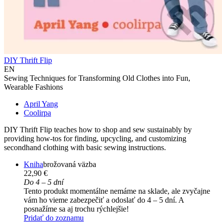
DIY Thrift Flip
EN
Sewing Techniques for Transforming Old Clothes into Fun,
Wearable Fashions
April Yang
Coolirpa
DIY Thrift Flip teaches how to shop and sew sustainably by
providing how-tos for finding, upcycling, and customizing
secondhand clothing with basic sewing instructions.
Kniha
brožovaná väzba
22,90 €
Do 4 – 5 dní
Tento produkt momentálne nemáme na sklade, ale zvyčajne
vám ho vieme zabezpečiť a odoslať do 4 – 5 dní. A
posnažíme sa aj trochu rýchlejšie!
Pridať do zoznamu