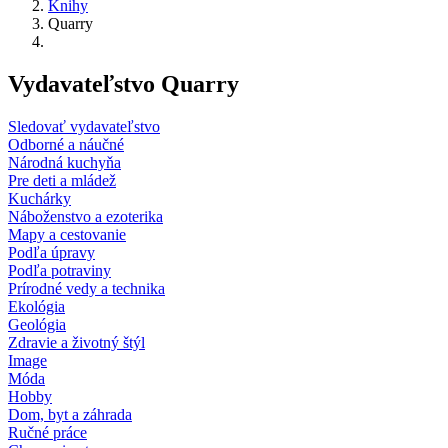
Knihy
Quarry
Vydavateľstvo Quarry
Sledovať vydavateľstvo
Odborné a náučné
Národná kuchyňa
Pre deti a mládež
Kuchárky
Náboženstvo a ezoterika
Mapy a cestovanie
Podľa úpravy
Podľa potraviny
Prírodné vedy a technika
Ekológia
Geológia
Zdravie a životný štýl
Image
Móda
Hobby
Dom, byt a záhrada
Ručné práce