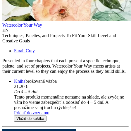
Watercolor Your Way
EN
Techniques, Palettes, and Projects To Fit Your Skill Level and
Creative Goals
Sarah Cray
Presented in four chapters that each present a specific technique,
palette, and set of projects, Watercolor Your Way meets artists at
their current level so they can enjoy the process as they build skills.
Kniha
brožovaná väzba
21,20 €
Do 4 – 5 dní
Tento produkt momentálne nemáme na sklade, ale zvyčajne
vám ho vieme zabezpečiť a odoslať do 4 – 5 dní. A
posnažíme sa aj trochu rýchlejšie!
Pridať do zoznamu
Vložiť do košíka