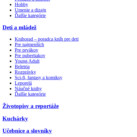
Hobby
Umenie a dizajn
Ďalšie kategórie
Deti a mládež
Knihorad – poradca kníh pre deti
Pre najmenších
Pre prvákov
Pre pubertiakov
Young Adult
Beletria
Rozprávky
Sci-fi, fantasy a komiksy
Leporelá
Náučné knihy
Ďalšie kategórie
Životopisy a reportáže
Kuchárky
Učebnice a slovníky