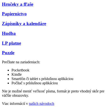
Hrnčeky a fľaše
Papiernictvo
Zápisníky a kalendáre
Hudba
LP platne
Puzzle
Prečítate na zariadeniach:
Pocketbook
Kindle
Smartfón či tablet s príslušnou aplikáciou
Počítač s príslušnou aplikáciou
Nie je možné meniť veľkosť písma, formát je preto vhodný skôr pre
väčšie obrazovky.
Viac informácií v
našich návodoch