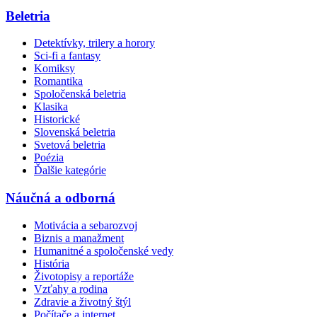
Beletria
Detektívky, trilery a horory
Sci-fi a fantasy
Komiksy
Romantika
Spoločenská beletria
Klasika
Historické
Slovenská beletria
Svetová beletria
Poézia
Ďalšie kategórie
Náučná a odborná
Motivácia a sebarozvoj
Biznis a manažment
Humanitné a spoločenské vedy
História
Životopisy a reportáže
Vzťahy a rodina
Zdravie a životný štýl
Počítače a internet