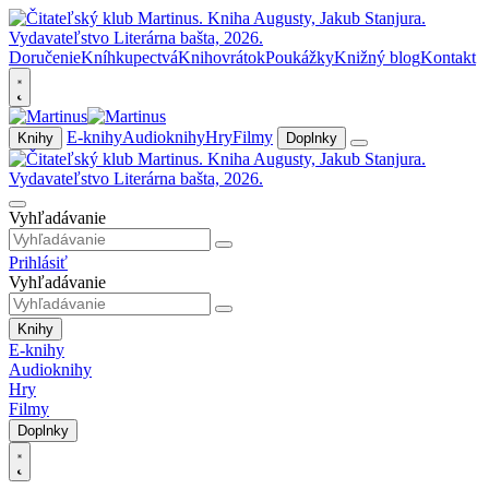
Doručenie
Kníhkupectvá
Knihovrátok
Poukážky
Knižný blog
Kontakt
E-knihy
Audioknihy
Hry
Filmy
Knihy
Doplnky
Vyhľadávanie
Prihlásiť
Vyhľadávanie
Knihy
E-knihy
Audioknihy
Hry
Filmy
Doplnky