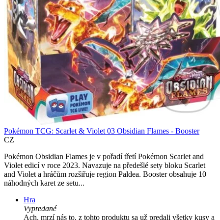
Pokémon TCG: Scarlet & Violet 03 Obsidian Flames - Booster
CZ
Pokémon Obsidian Flames je v pořadí třetí Pokémon Scarlet and
Violet edicí v roce 2023. Navazuje na předešlé sety bloku Scarlet
and Violet a hráčům rozšiřuje region Paldea. Booster obsahuje 10
náhodných karet ze setu...
Hra
Vypredané
Ach, mrzí nás to, z tohto produktu sa už predali všetky kusy a