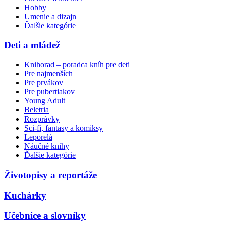
Hobby
Umenie a dizajn
Ďalšie kategórie
Deti a mládež
Knihorad – poradca kníh pre deti
Pre najmenších
Pre prvákov
Pre pubertiakov
Young Adult
Beletria
Rozprávky
Sci-fi, fantasy a komiksy
Leporelá
Náučné knihy
Ďalšie kategórie
Životopisy a reportáže
Kuchárky
Učebnice a slovníky