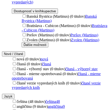
vypredaných)
Dostupnosť v kníhkupectve
Banská Bystrica (Martinus) (0 titulov)
Banská
Bystrica (Martinus)
Bratislava - Cubicon (Martinus) (0 titulov)
Bratislava
- Cubicon (Martinus)
Prešov (Martinus) (0 titulov)
Prešov (Martinus)
Zvolen (Martinus) (0 titulov)
Zvolen (Martinus)
Ďalšie možnosti
Nové / čítané
nová (0 titulov)
nová
čítaná (0 titulov)
čítaná
čítaná - výborný stav (0 titulov)
čítaná - výborný stav
čítaná - mierne opotrebovaná (0 titulov)
čítaná - mierne
opotrebovaná
čítané verzie vypredaných kníh (0 titulov)
čítané verzie
vypredaných kníh
Jazyk
čeština (48 titulov)
čeština
48
angličtina (9 titulov)
angličtina
9