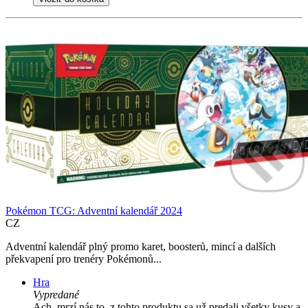
Pokémon TCG: Adventní kalendář 2024
CZ
Adventní kalendář plný promo karet, boosterů, mincí a dalších
překvapení pro trenéry Pokémonů...
Hra
Vypredané
Ach, mrzí nás to, z tohto produktu sa už predali všetky kusy a