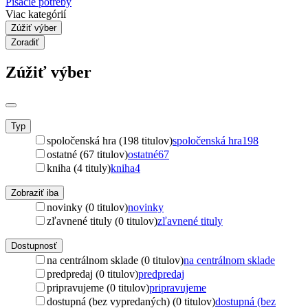
Písacie potreby
Viac kategórií
Zúžiť výber
Zoradiť
Zúžiť výber
Typ
spoločenská hra (198 titulov)
spoločenská hra
198
ostatné (67 titulov)
ostatné
67
kniha (4 tituly)
kniha
4
Zobraziť iba
novinky (0 titulov)
novinky
zľavnené tituly (0 titulov)
zľavnené tituly
Dostupnosť
na centrálnom sklade (0 titulov)
na centrálnom sklade
predpredaj (0 titulov)
predpredaj
pripravujeme (0 titulov)
pripravujeme
dostupná (bez vypredaných) (0 titulov)
dostupná (bez