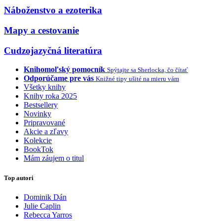
Náboženstvo a ezoterika
Mapy a cestovanie
Cudzojazyčná literatúra
Knihomoľský pomocník
Spýtajte sa Sherlocka, čo čítať
Odporúčame pre vás
Knižné tipy ušité na mieru vám
Všetky knihy
Knihy roka 2025
Bestsellery
Novinky
Pripravované
Akcie a zľavy
Kolekcie
BookTok
Mám záujem o titul
Top autori
Dominik Dán
Julie Caplin
Rebecca Yarros