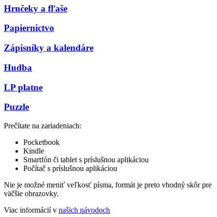
Hrnčeky a fľaše
Papiernictvo
Zápisníky a kalendáre
Hudba
LP platne
Puzzle
Prečítate na zariadeniach:
Pocketbook
Kindle
Smartfón či tablet s príslušnou aplikáciou
Počítač s príslušnou aplikáciou
Nie je možné meniť veľkosť písma, formát je preto vhodný skôr pre
väčšie obrazovky.
Viac informácií v
našich návodoch