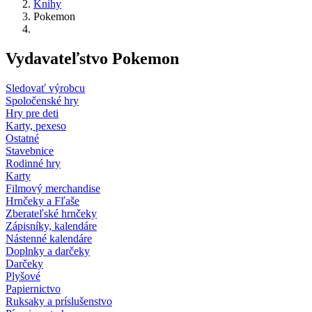
Knihy
Pokemon
Vydavateľstvo Pokemon
Sledovať výrobcu
Spoločenské hry
Hry pre deti
Karty, pexeso
Ostatné
Stavebnice
Rodinné hry
Karty
Filmový merchandise
Hrnčeky a Fľaše
Zberateľské hrnčeky
Zápisníky, kalendáre
Nástenné kalendáre
Doplnky a darčeky
Darčeky
Plyšové
Papiernictvo
Ruksaky a príslušenstvo