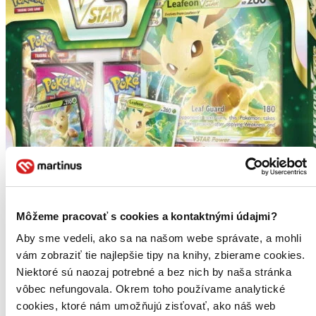
Môžeme pracovať s cookies a kontaktnými údajmi?
Aby sme vedeli, ako sa na našom webe správate, a mohli
Pokémon Special Collection Leafeon VSTAR Box
vám zobraziť tie najlepšie tipy na knihy, zbierame cookies.
CZ
Niektoré sú naozaj potrebné a bez nich by naša stránka
vôbec nefungovala. Okrem toho používame analytické
Zberateľský Pokémon box tentokrát s Leafeon VSTAR...
cookies, ktoré nám umožňujú zisťovať, ako náš web
Hra