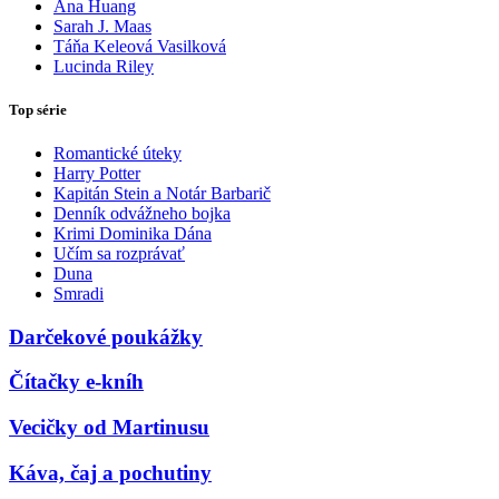
Ana Huang
Sarah J. Maas
Táňa Keleová Vasilková
Lucinda Riley
Top série
Romantické úteky
Harry Potter
Kapitán Stein a Notár Barbarič
Denník odvážneho bojka
Krimi Dominika Dána
Učím sa rozprávať
Duna
Smradi
Darčekové poukážky
Čítačky e-kníh
Vecičky od Martinusu
Káva, čaj a pochutiny