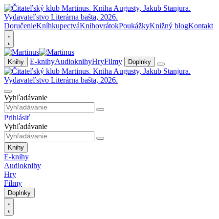
Doručenie
Kníhkupectvá
Knihovrátok
Poukážky
Knižný blog
Kontakt
E-knihy
Audioknihy
Hry
Filmy
Knihy
Doplnky
Vyhľadávanie
Prihlásiť
Vyhľadávanie
Knihy
E-knihy
Audioknihy
Hry
Filmy
Doplnky