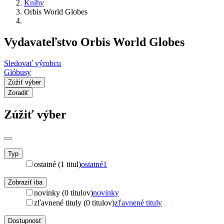
Knihy
Orbis World Globes
Vydavateľstvo Orbis World Globes
Sledovať výrobcu
Glóbusy
Zúžiť výber
Zoradiť
Zúžiť výber
Typ
ostatné (1 titul)
ostatné
1
Zobraziť iba
novinky (0 titulov)
novinky
zľavnené tituly (0 titulov)
zľavnené tituly
Dostupnosť