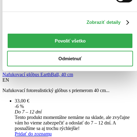
Zobraziť detaily
Povoliť všetko
Odmietnuť
Nafukovací glóbus EarthBall, 40 cm
EN
Nafukovací fotorealistický glóbus s priemerom 40 cm...
33,00 €
-6 %
Do 7 – 12 dní
Tento produkt momentálne nemáme na sklade, ale zvyčajne
vám ho vieme zabezpečiť a odoslať do 7 – 12 dní. A
posnažíme sa aj trochu rýchlejšie!
Pridať do zoznamu