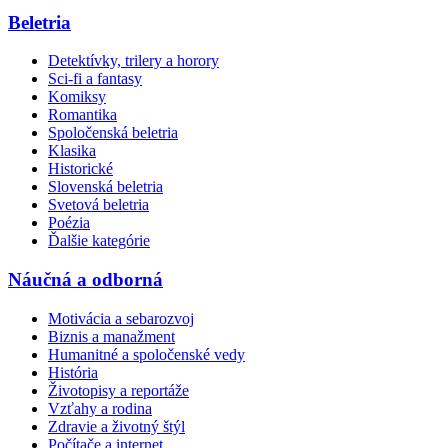
Beletria
Detektívky, trilery a horory
Sci-fi a fantasy
Komiksy
Romantika
Spoločenská beletria
Klasika
Historické
Slovenská beletria
Svetová beletria
Poézia
Ďalšie kategórie
Náučná a odborná
Motivácia a sebarozvoj
Biznis a manažment
Humanitné a spoločenské vedy
História
Životopisy a reportáže
Vzťahy a rodina
Zdravie a životný štýl
Počítače a internet