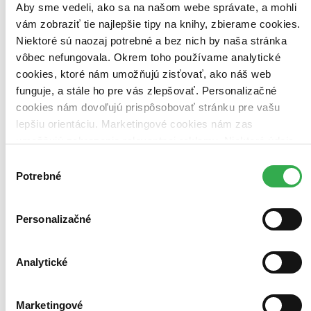
Aby sme vedeli, ako sa na našom webe správate, a mohli
vám zobraziť tie najlepšie tipy na knihy, zbierame cookies.
Niektoré sú naozaj potrebné a bez nich by naša stránka
vôbec nefungovala. Okrem toho používame analytické
Bestsellery
Top hodnotené
cookies, ktoré nám umožňujú zisťovať, ako náš web
Novinky
funguje, a stále ho pre vás zlepšovať. Personalizačné
Najdrahšie
cookies nám dovoľujú prispôsobovať stránku pre vašu
Najlacnejšie
Najvyššia zľava
lepšiu orientáciu. Marketingové cookies nám zas
umožňujú zobrazenie relevantnej reklamy. Niektoré údaje
zdieľame aj s tretími stranami. Veľmi by nám pomohlo,
Výber
keby sme mohli používať všetky tieto cookies. Ďakujeme!
Potrebné
súhlasu
Personalizačné
Analytické
Marketingové