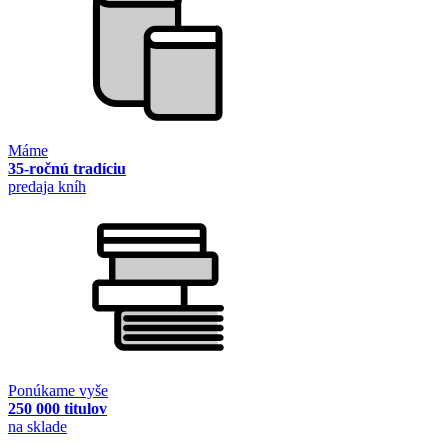
Máme
35-ročnú tradíciu
predaja kníh
Ponúkame vyše
250 000 titulov
na sklade