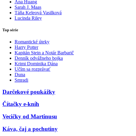
Ana Huang
Sarah J. Maas
Táňa Keleová Vasilková
Lucinda Riley
Top série
Romantické úteky
Harry Potter
Kapitán Stein a Notár Barbarič
Denník odvážneho bojka
Krimi Dominika Dána
Učím sa rozprávať
Duna
Smradi
Darčekové poukážky
Čítačky e-kníh
Vecičky od Martinusu
Káva, čaj a pochutiny