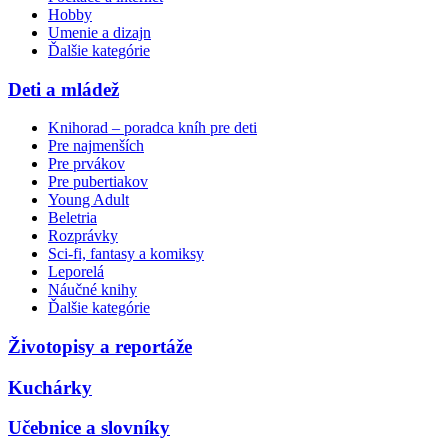
Hobby
Umenie a dizajn
Ďalšie kategórie
Deti a mládež
Knihorad – poradca kníh pre deti
Pre najmenších
Pre prvákov
Pre pubertiakov
Young Adult
Beletria
Rozprávky
Sci-fi, fantasy a komiksy
Leporelá
Náučné knihy
Ďalšie kategórie
Životopisy a reportáže
Kuchárky
Učebnice a slovníky