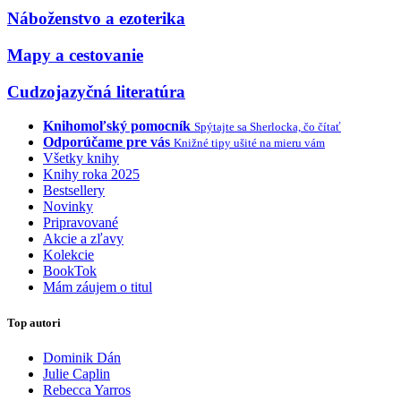
Náboženstvo a ezoterika
Mapy a cestovanie
Cudzojazyčná literatúra
Knihomoľský pomocník
Spýtajte sa Sherlocka, čo čítať
Odporúčame pre vás
Knižné tipy ušité na mieru vám
Všetky knihy
Knihy roka 2025
Bestsellery
Novinky
Pripravované
Akcie a zľavy
Kolekcie
BookTok
Mám záujem o titul
Top autori
Dominik Dán
Julie Caplin
Rebecca Yarros