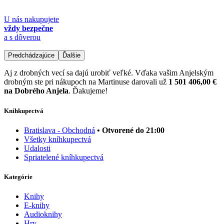
U nás nakupujete
vždy bezpečne
a s dôverou
Predchádzajúce
Ďalšie
Aj z drobných vecí sa dajú urobiť veľké. Vďaka vašim Anjelským
drobným ste pri nákupoch na Martinuse darovali už
1 501 406,00 €
na Dobrého Anjela
. Ďakujeme!
Kníhkupectvá
Bratislava - Obchodná
• Otvorené do 21:00
Všetky kníhkupectvá
Udalosti
Spriatelené kníhkupectvá
Kategórie
Knihy
E-knihy
Audioknihy
Hry