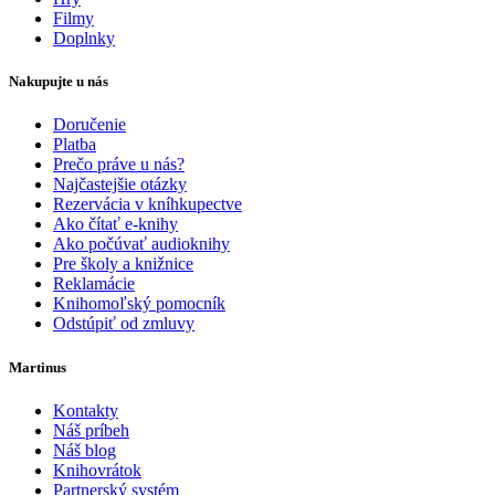
Filmy
Doplnky
Nakupujte u nás
Doručenie
Platba
Prečo práve u nás?
Najčastejšie otázky
Rezervácia v kníhkupectve
Ako čítať e-knihy
Ako počúvať audioknihy
Pre školy a knižnice
Reklamácie
Knihomoľský pomocník
Odstúpiť od zmluvy
Martinus
Kontakty
Náš príbeh
Náš blog
Knihovrátok
Partnerský systém