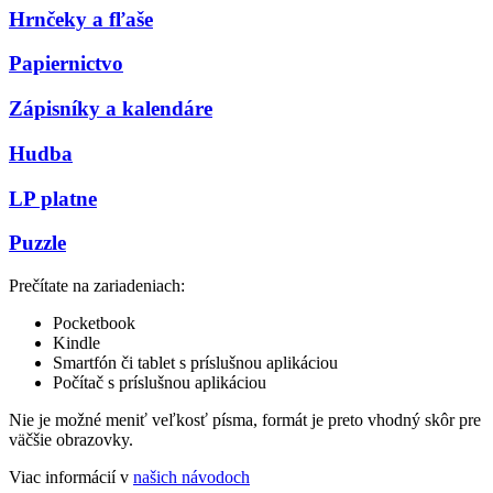
Hrnčeky a fľaše
Papiernictvo
Zápisníky a kalendáre
Hudba
LP platne
Puzzle
Prečítate na zariadeniach:
Pocketbook
Kindle
Smartfón či tablet s príslušnou aplikáciou
Počítač s príslušnou aplikáciou
Nie je možné meniť veľkosť písma, formát je preto vhodný skôr pre
väčšie obrazovky.
Viac informácií v
našich návodoch