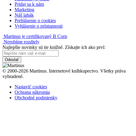
Pridaj sa k nám
Marketing
Náš labák
Prehlásenie o cookies
Vyhlásenie o prístupnosti
Martinus je certifikovaný B Corp
Nerobíme rozdiely
Najlepšie novinky sú tie knižné. Získajte ich ako prví:
Odoslať
© 2000-2026 Martinus. Internetové kníhkupectvo. Všetky práva
vyhradené.
Nastaviť cookies
Ochrana súkromia
Obchodné podmienky