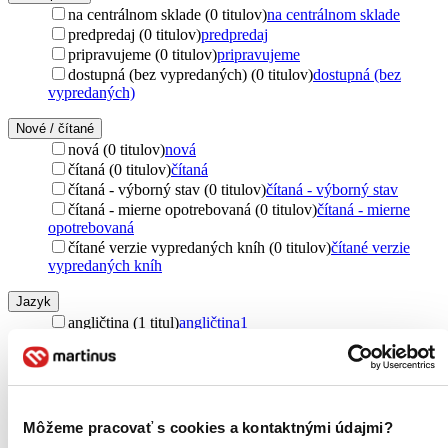
na centrálnom sklade (0 titulov)
na centrálnom sklade
predpredaj (0 titulov)
predpredaj
pripravujeme (0 titulov)
pripravujeme
dostupná (bez vypredaných) (0 titulov)
dostupná (bez
vypredaných)
Nové / čítané
nová (0 titulov)
nová
čítaná (0 titulov)
čítaná
čítaná - výborný stav (0 titulov)
čítaná - výborný stav
čítaná - mierne opotrebovaná (0 titulov)
čítaná - mierne
opotrebovaná
čítané verzie vypredaných kníh (0 titulov)
čítané verzie
vypredaných kníh
Jazyk
angličtina (1 titul)
angličtina
1
slovenčina (1 titul)
slovenčina
1
cudzí jazyk (1 titul)
cudzí jazyk
1
Zúžiť výber
Môžeme pracovať s cookies a kontaktnými údajmi?
Zoradiť