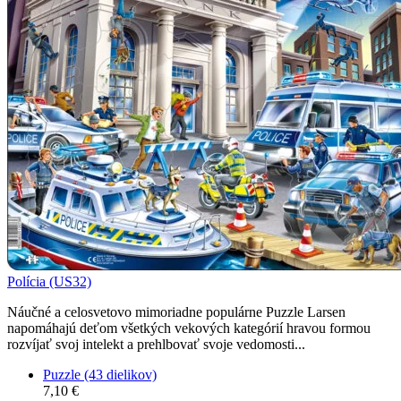
Polícia (US32)
Náučné a celosvetovo mimoriadne populárne Puzzle Larsen
napomáhajú deťom všetkých vekových kategórií hravou formou
rozvíjať svoj intelekt a prehlbovať svoje vedomosti...
Puzzle (43 dielikov)
7,10 €