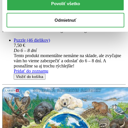
Povoliť všetko
Ľadový medveď a mrož FH42
Rozvíjajte intelekt detí hravou formou. Puzzle Larsen učia abecedu,
Odmietnuť
číslice, matematiku, zemepis a iné. Skladanie obohacuje vedomosti,
zdokonaľuje zručnosti. Ekologické, certifikované, vyrábané v
Nórsku už 60 rokov. Dedia sa z generácie na generáciu.
Puzzle (46 dielikov)
7,50 €
Do 6 – 8 dní
Tento produkt momentálne nemáme na sklade, ale zvyčajne
vám ho vieme zabezpečiť a odoslať do 6 – 8 dní. A
posnažíme sa aj trochu rýchlejšie!
Pridať do zoznamu
Vložiť do košíka