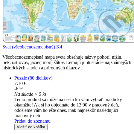
Svet (všeobecnozemepisný) K4
Všeobecnozemepisná mapa sveta obsahuje názvy pohorí, nížin,
riek, ostrovov, jazier, morí, štítov. Lemujú ju ilustrácie najznámejších
historických stavieb a prírodných úkazov...
Puzzle (80 dielikov)
7,10 €
-6 %
Na sklade > 5 ks
Tento produkt sa môže na cestu ku vám vybrať prakticky
okamžite! Ak si ho objednáte do 13:00 v pracovný deň,
odošleme vám ho ešte dnes, inak najneskôr nasledujúci
pracovný deň.
Pridať do zoznamu
Vložiť do košíka