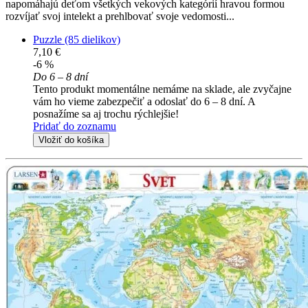
napomáhajú deťom všetkých vekových kategórií hravou formou
rozvíjať svoj intelekt a prehlbovať svoje vedomosti...
Puzzle (85 dielikov)
7,10 €
-6 %
Do 6 – 8 dní
Tento produkt momentálne nemáme na sklade, ale zvyčajne
vám ho vieme zabezpečiť a odoslať do 6 – 8 dní. A
posnažíme sa aj trochu rýchlejšie!
Pridať do zoznamu
Vložiť do košíka