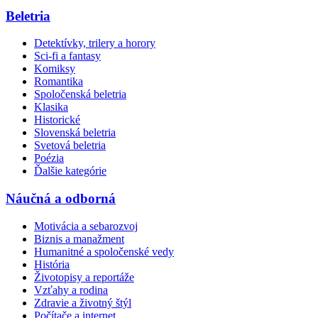
Beletria
Detektívky, trilery a horory
Sci-fi a fantasy
Komiksy
Romantika
Spoločenská beletria
Klasika
Historické
Slovenská beletria
Svetová beletria
Poézia
Ďalšie kategórie
Náučná a odborná
Motivácia a sebarozvoj
Biznis a manažment
Humanitné a spoločenské vedy
História
Životopisy a reportáže
Vzťahy a rodina
Zdravie a životný štýl
Počítače a internet