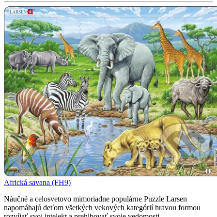
Africká savana (FH9)
Náučné a celosvetovo mimoriadne populárne Puzzle Larsen
napomáhajú deťom všetkých vekových kategórií hravou formou
rozvíjať svoj intelekt a prehlbovať svoje vedomosti...