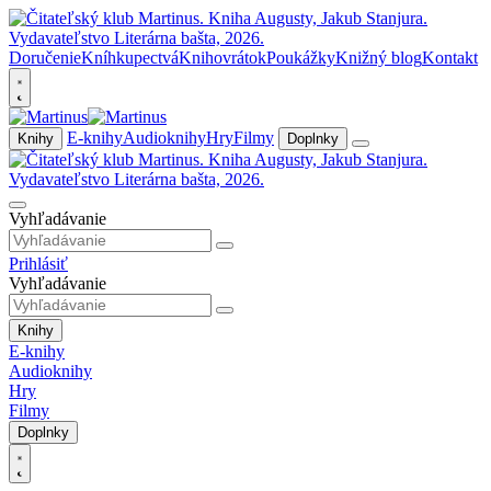
Doručenie
Kníhkupectvá
Knihovrátok
Poukážky
Knižný blog
Kontakt
E-knihy
Audioknihy
Hry
Filmy
Knihy
Doplnky
Vyhľadávanie
Prihlásiť
Vyhľadávanie
Knihy
E-knihy
Audioknihy
Hry
Filmy
Doplnky