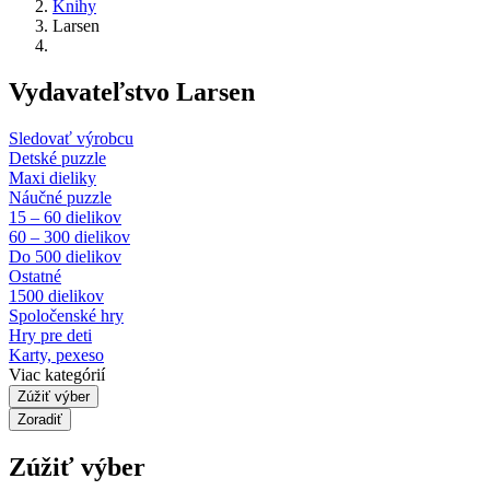
Knihy
Larsen
Vydavateľstvo Larsen
Sledovať výrobcu
Detské puzzle
Maxi dieliky
Náučné puzzle
15 – 60 dielikov
60 – 300 dielikov
Do 500 dielikov
Ostatné
1500 dielikov
Spoločenské hry
Hry pre deti
Karty, pexeso
Viac kategórií
Zúžiť výber
Zoradiť
Zúžiť výber