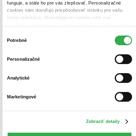
funguje, a stále ho pre vás zlepšovať. Personalizačné
cookies nám dovoľujú prispôsobovať stránku pre vašu
lepšiu orientáciu. Marketingové cookies nám zas
umožňujú zobrazenie relevantnej reklamy. Niektoré údaje
zdieľame aj s tretími stranami. Veľmi by nám pomohlo,
Výber
keby sme mohli používať všetky tieto cookies. Ďakujeme!
Potrebné
súhlasu
Personalizačné
Analytické
Marketingové
Zobraziť detaily