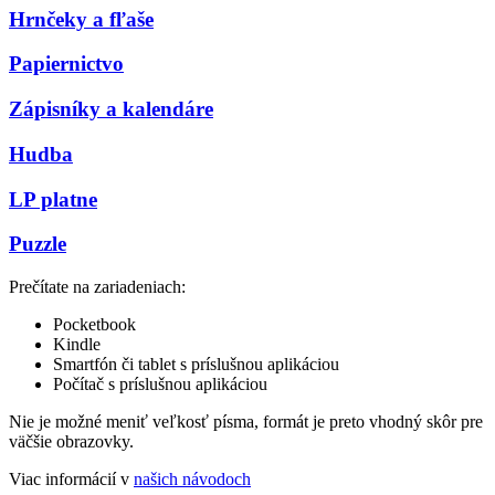
Hrnčeky a fľaše
Papiernictvo
Zápisníky a kalendáre
Hudba
LP platne
Puzzle
Prečítate na zariadeniach:
Pocketbook
Kindle
Smartfón či tablet s príslušnou aplikáciou
Počítač s príslušnou aplikáciou
Nie je možné meniť veľkosť písma, formát je preto vhodný skôr pre
väčšie obrazovky.
Viac informácií v
našich návodoch