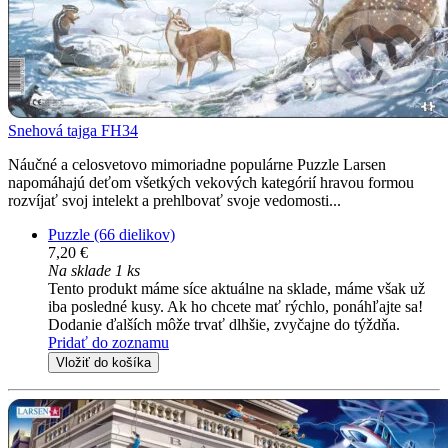
Snehová tajga FH34
Náučné a celosvetovo mimoriadne populárne Puzzle Larsen
napomáhajú deťom všetkých vekových kategórií hravou formou
rozvíjať svoj intelekt a prehlbovať svoje vedomosti...
Puzzle (66 dielikov)
7,20 €
Na sklade 1 ks
Tento produkt máme síce aktuálne na sklade, máme však už
iba posledné kusy. Ak ho chcete mať rýchlo, ponáhľajte sa!
Dodanie ďalších môže trvať dlhšie, zvyčajne do týždňa.
Pridať do zoznamu
Vložiť do košíka