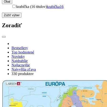
Obal
krabička (16 titulov)
krabička
16
Zúžiť výber
Zoradiť
Bestsellery
Top hodnotené
Novinky
Najdrahšie
Najlacnejšie
Najvyššia zľava
330 produktov