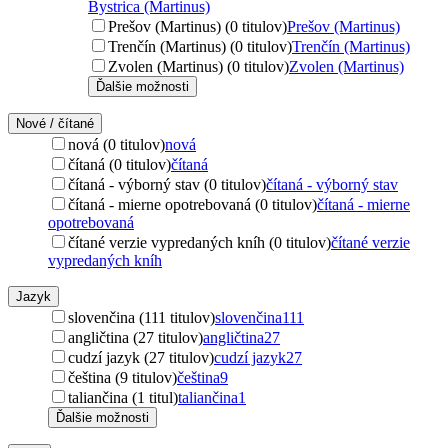
Bystrica (Martinus)
Prešov (Martinus) (0 titulov)
Prešov (Martinus)
Trenčín (Martinus) (0 titulov)
Trenčín (Martinus)
Zvolen (Martinus) (0 titulov)
Zvolen (Martinus)
Ďalšie možnosti
Nové / čítané
nová (0 titulov)
nová
čítaná (0 titulov)
čítaná
čítaná - výborný stav (0 titulov)
čítaná - výborný stav
čítaná - mierne opotrebovaná (0 titulov)
čítaná - mierne
opotrebovaná
čítané verzie vypredaných kníh (0 titulov)
čítané verzie
vypredaných kníh
Jazyk
slovenčina (111 titulov)
slovenčina
111
angličtina (27 titulov)
angličtina
27
cudzí jazyk (27 titulov)
cudzí jazyk
27
čeština (9 titulov)
čeština
9
taliančina (1 titul)
taliančina
1
Ďalšie možnosti