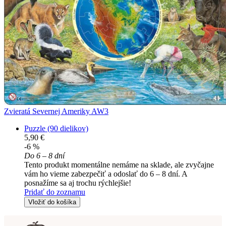
Zvieratá Severnej Ameriky AW3
Puzzle (90 dielikov)
5,90 €
-6 %
Do 6 – 8 dní
Tento produkt momentálne nemáme na sklade, ale zvyčajne
vám ho vieme zabezpečiť a odoslať do 6 – 8 dní. A
posnažíme sa aj trochu rýchlejšie!
Pridať do zoznamu
Vložiť do košíka