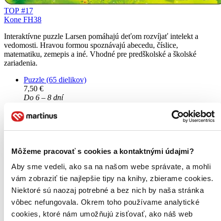
TOP #17
Kone FH38
Interaktívne puzzle Larsen pomáhajú deťom rozvíjať intelekt a
vedomosti. Hravou formou spoznávajú abecedu, číslice,
matematiku, zemepis a iné. Vhodné pre predškolské a školské
zariadenia.
Puzzle (65 dielikov)
7,50 €
Do 6 – 8 dní
Tento produkt momentálne nemáme na sklade, ale zvyčajne
vám ho vieme zabezpečiť a odoslať do 6 – 8 dní. A
posnažíme sa aj trochu rýchlejšie!
Pridať do zoznamu
Vložiť do košíka
Môžeme pracovať s cookies a kontaktnými údajmi?
Aby sme vedeli, ako sa na našom webe správate, a mohli
vám zobraziť tie najlepšie tipy na knihy, zbierame cookies.
Niektoré sú naozaj potrebné a bez nich by naša stránka
vôbec nefungovala. Okrem toho používame analytické
cookies, ktoré nám umožňujú zisťovať, ako náš web