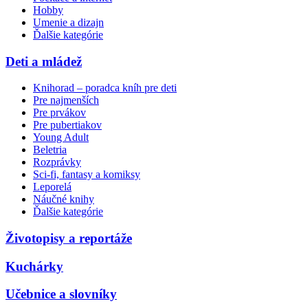
Hobby
Umenie a dizajn
Ďalšie kategórie
Deti a mládež
Knihorad – poradca kníh pre deti
Pre najmenších
Pre prvákov
Pre pubertiakov
Young Adult
Beletria
Rozprávky
Sci-fi, fantasy a komiksy
Leporelá
Náučné knihy
Ďalšie kategórie
Životopisy a reportáže
Kuchárky
Učebnice a slovníky