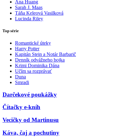
Ana Huang
Sarah J. Maas
Táňa Keleová Vasilková
Lucinda Riley
Top série
Romantické úteky
Harry Potter
Kapitán Stein a Notár Barbarič
Denník odvážneho bojka
Krimi Dominika Dána
Učím sa rozprávať
Duna
Smradi
Darčekové poukážky
Čítačky e-kníh
Vecičky od Martinusu
Káva, čaj a pochutiny