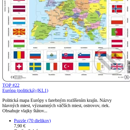
TOP #22
Európa (politická) (KL1)
Politická mapa Európy s farebným rozlíšením krajín. Názvy
hlavných miest, významných väčších miest, ostrovov, riek.
Obsahuje vlajky štátov...
Puzzle (70 dielikov)
7,90 €