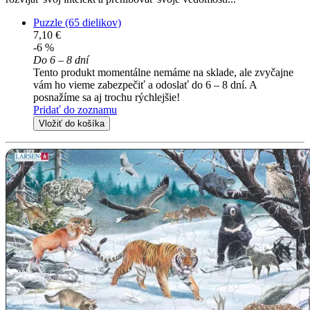
Puzzle (65 dielikov)
7,10 €
-6 %
Do 6 – 8 dní
Tento produkt momentálne nemáme na sklade, ale zvyčajne
vám ho vieme zabezpečiť a odoslať do 6 – 8 dní. A
posnažíme sa aj trochu rýchlejšie!
Pridať do zoznamu
Vložiť do košíka