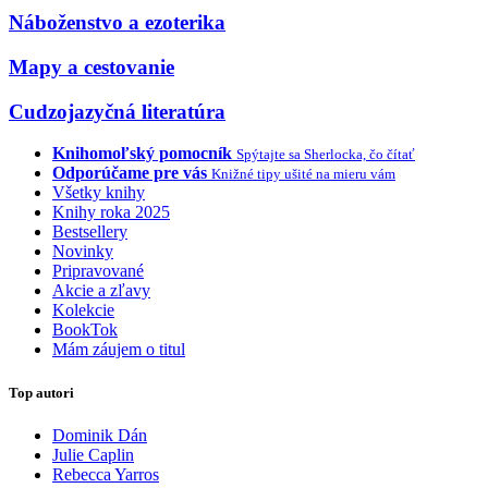
Náboženstvo a ezoterika
Mapy a cestovanie
Cudzojazyčná literatúra
Knihomoľský pomocník
Spýtajte sa Sherlocka, čo čítať
Odporúčame pre vás
Knižné tipy ušité na mieru vám
Všetky knihy
Knihy roka 2025
Bestsellery
Novinky
Pripravované
Akcie a zľavy
Kolekcie
BookTok
Mám záujem o titul
Top autori
Dominik Dán
Julie Caplin
Rebecca Yarros