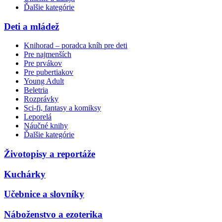
Ďalšie kategórie
Deti a mládež
Knihorad – poradca kníh pre deti
Pre najmenších
Pre prvákov
Pre pubertiakov
Young Adult
Beletria
Rozprávky
Sci-fi, fantasy a komiksy
Leporelá
Náučné knihy
Ďalšie kategórie
Životopisy a reportáže
Kuchárky
Učebnice a slovníky
Náboženstvo a ezoterika