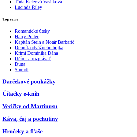
Táňa Keleová Vasilková
Lucinda Riley
Top série
Romantické úteky
Harry Potter
Kapitán Stein a Notár Barbarič
Denník odvážneho bojka
Krimi Dominika Dána
Učím sa rozprávať
Duna
Smradi
Darčekové poukážky
Čítačky e-kníh
Vecičky od Martinusu
Káva, čaj a pochutiny
Hrnčeky a fľaše