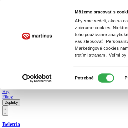
Doručenie
Kníhkupectvá
Knihovrátok
Poukážky
Knižný blog
Kontakt
Môžeme pracovať s cooki
Aby sme vedeli, ako sa na 
zbierame cookies. Niektor
E-knihy
Audioknihy
Hry
Filmy
Knihy
Doplnky
toho používame analytické
vás zlepšovať. Personaliz
Vyhľadávanie
Marketingové cookies nám 
tretími stranami. Veľmi b
Prihlásiť
Vyhľadávanie
Výber
Knihy
Potrebné
P
súhlasu
E-knihy
Audioknihy
Hry
Filmy
Doplnky
Beletria