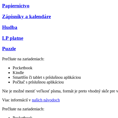
Papiernictvo
Zápisníky a kalendáre
Hudba
LP platne
Puzzle
Prečítate na zariadeniach:
Pocketbook
Kindle
Smartfón či tablet s príslušnou aplikáciou
Počítač s príslušnou aplikáciou
Nie je možné meniť veľkosť písma, formát je preto vhodný skôr pre 
Viac informácií v
našich návodoch
Prečítate na zariadeniach:
Pocketbook