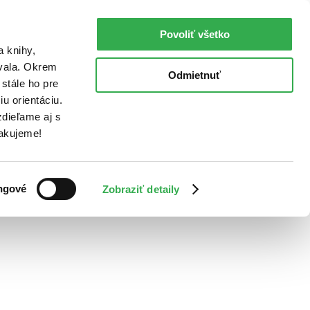
Povoliť všetko
a knihy,
ovala. Okrem
Odmietnuť
stále ho pre
u orientáciu.
dieľame aj s
Ďakujeme!
ngové
Zobraziť detaily