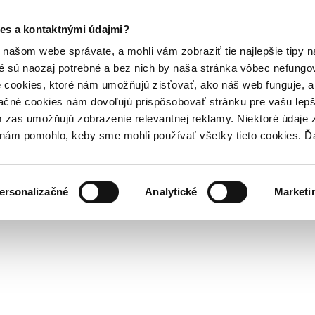
es a kontaktnými údajmi?
našom webe správate, a mohli vám zobraziť tie najlepšie tipy n
é sú naozaj potrebné a bez nich by naša stránka vôbec nefung
 cookies, ktoré nám umožňujú zisťovať, ako náš web funguje, a 
ačné cookies nám dovoľujú prispôsobovať stránku pre vašu lepši
zas umožňujú zobrazenie relevantnej reklamy. Niektoré údaje z
y nám pomohlo, keby sme mohli používať všetky tieto cookies. 
ersonalizačné
Analytické
Marketi