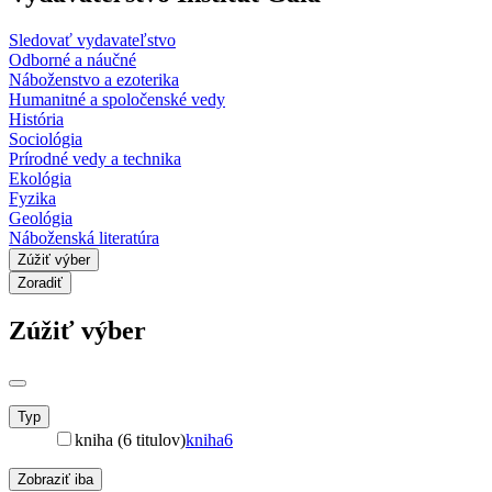
Sledovať vydavateľstvo
Odborné a náučné
Náboženstvo a ezoterika
Humanitné a spoločenské vedy
História
Sociológia
Prírodné vedy a technika
Ekológia
Fyzika
Geológia
Náboženská literatúra
Zúžiť výber
Zoradiť
Zúžiť výber
Typ
kniha (6 titulov)
kniha
6
Zobraziť iba