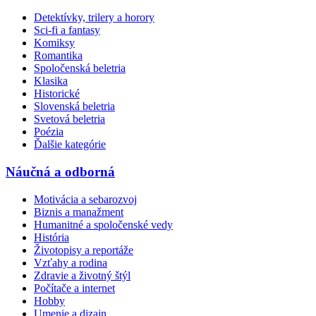
Detektívky, trilery a horory
Sci-fi a fantasy
Komiksy
Romantika
Spoločenská beletria
Klasika
Historické
Slovenská beletria
Svetová beletria
Poézia
Ďalšie kategórie
Náučná a odborná
Motivácia a sebarozvoj
Biznis a manažment
Humanitné a spoločenské vedy
História
Životopisy a reportáže
Vzťahy a rodina
Zdravie a životný štýl
Počítače a internet
Hobby
Umenie a dizajn