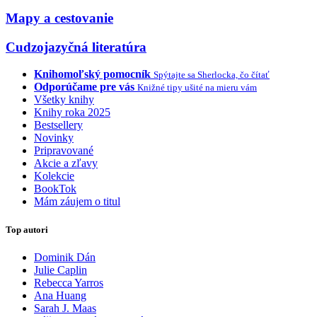
Mapy a cestovanie
Cudzojazyčná literatúra
Knihomoľský pomocník
Spýtajte sa Sherlocka, čo čítať
Odporúčame pre vás
Knižné tipy ušité na mieru vám
Všetky knihy
Knihy roka 2025
Bestsellery
Novinky
Pripravované
Akcie a zľavy
Kolekcie
BookTok
Mám záujem o titul
Top autori
Dominik Dán
Julie Caplin
Rebecca Yarros
Ana Huang
Sarah J. Maas