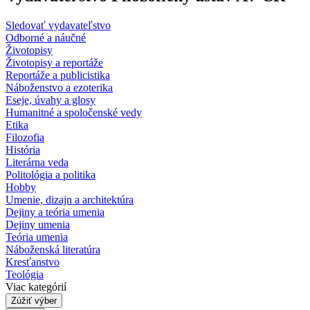
Sledovať vydavateľstvo
Odborné a náučné
Životopisy
Životopisy a reportáže
Reportáže a publicistika
Náboženstvo a ezoterika
Eseje, úvahy a glosy
Humanitné a spoločenské vedy
Etika
Filozofia
História
Literárna veda
Politológia a politika
Hobby
Umenie, dizajn a architektúra
Dejiny a teória umenia
Dejiny umenia
Teória umenia
Náboženská literatúra
Kresťanstvo
Teológia
Viac kategórií
Zúžiť výber