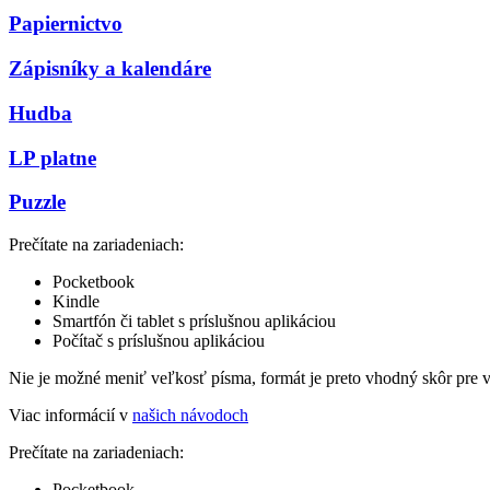
Papiernictvo
Zápisníky a kalendáre
Hudba
LP platne
Puzzle
Prečítate na zariadeniach:
Pocketbook
Kindle
Smartfón či tablet s príslušnou aplikáciou
Počítač s príslušnou aplikáciou
Nie je možné meniť veľkosť písma, formát je preto vhodný skôr pre 
Viac informácií v
našich návodoch
Prečítate na zariadeniach:
Pocketbook