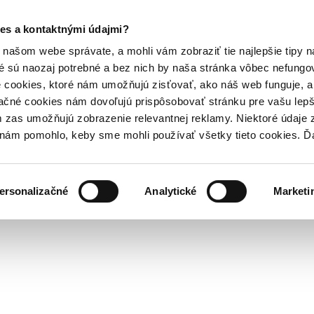
es a kontaktnými údajmi?
našom webe správate, a mohli vám zobraziť tie najlepšie tipy n
é sú naozaj potrebné a bez nich by naša stránka vôbec nefung
 cookies, ktoré nám umožňujú zisťovať, ako náš web funguje, a 
ačné cookies nám dovoľujú prispôsobovať stránku pre vašu lepši
zas umožňujú zobrazenie relevantnej reklamy. Niektoré údaje z
y nám pomohlo, keby sme mohli používať všetky tieto cookies. 
ersonalizačné
Analytické
Marketi