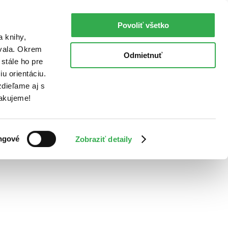
Povoliť všetko
a knihy,
ovala. Okrem
Odmietnuť
stále ho pre
u orientáciu.
dieľame aj s
Ďakujeme!
ngové
Zobraziť detaily