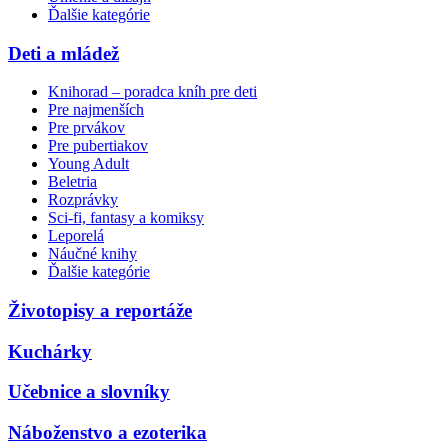
Ďalšie kategórie
Deti a mládež
Knihorad – poradca kníh pre deti
Pre najmenších
Pre prvákov
Pre pubertiakov
Young Adult
Beletria
Rozprávky
Sci-fi, fantasy a komiksy
Leporelá
Náučné knihy
Ďalšie kategórie
Životopisy a reportáže
Kuchárky
Učebnice a slovníky
Náboženstvo a ezoterika