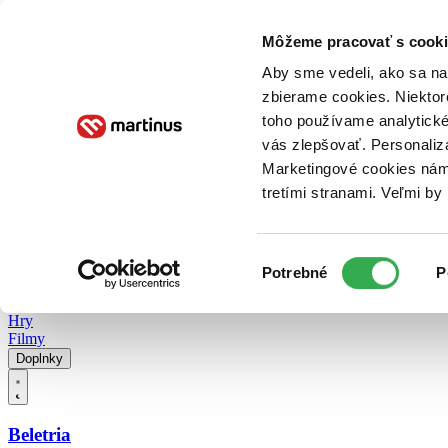
Doručenie
Kníhkupectvá
Knihovrátok
Poukážky
Knižný blog
Kontakt
Môžeme pracovať s cooki
Aby sme vedeli, ako sa na 
zbierame cookies. Niektor
E-knihy
Audioknihy
Hry
Filmy
Knihy
Doplnky
toho používame analytické
vás zlepšovať. Personaliz
Vyhľadávanie
Marketingové cookies nám 
tretími stranami. Veľmi b
Prihlásiť
Vyhľadávanie
Výber
Knihy
Potrebné
P
súhlasu
E-knihy
Audioknihy
Hry
Filmy
Doplnky
Beletria