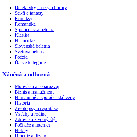
Detektívky, trilery a horory
Sci-fi a fantasy
Komiksy
Romantika
Spoločenská beletria
Klasika
Historické
Slovenská beletria
Svetová beletria
Poézia
Ďalšie kategórie
Náučná a odborná
Motivácia a sebarozvoj
Biznis a manažment
Humanitné a spoločenské vedy
História
Životopisy a reportáže
Vzťahy a rodina
Zdravie a životný štýl
Počítače a internet
Hobby
Umenie a dizajn