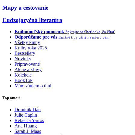
Mapy a cestovanie
Cudzojazyčná literatúra
Knihomoľský pomocník
Spýtajte sa Sherlocka, čo čítať
Odporúčame pre vás
Knižné tipy ušité na mieru vám
Všetky knihy
Knihy roka 2025
Bestsellery
Novinky
Pripravované
Akcie a zľavy
Kolekcie
BookTok
Mám záujem o titul
Top autori
Dominik Dán
Julie Caplin
Rebecca Yarros
Ana Huang
Sarah J. Maas