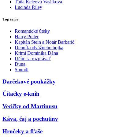
Táňa Keleová Vasilková
Lucinda Riley
Top série
Romantické úteky
Harry Potter
Kapitán Stein a Notár Barbarič
Denník odvážneho bojka
Krimi Dominika Dána
Učím sa rozprávať
Duna
Smradi
Darčekové poukážky
Čítačky e-kníh
Vecičky od Martinusu
Káva, čaj a pochutiny
Hrnčeky a fľaše