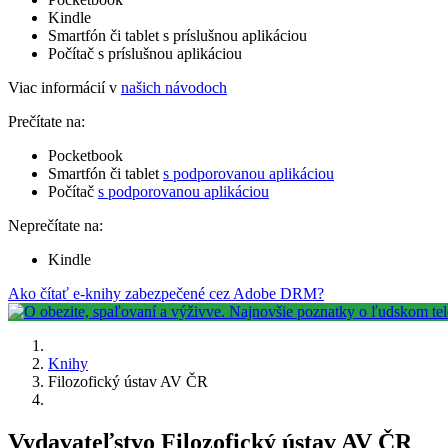
Kindle
Smartfón či tablet s príslušnou aplikáciou
Počítač s príslušnou aplikáciou
Viac informácií v
našich návodoch
Prečítate na:
Pocketbook
Smartfón či tablet
s podporovanou aplikáciou
Počítač
s podporovanou aplikáciou
Neprečítate na:
Kindle
Ako čítať e-knihy zabezpečené cez Adobe DRM?
Knihy
Filozofický ústav AV ČR
Vydavateľstvo Filozofický ústav AV ČR