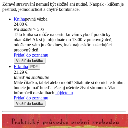
Zdravé stravování nemusí být složité ani nudné. Naopak - klíčem je
pestrost, jednoduchost a chytré kombinace.
Kniha
pevná väzba
24,00 €
Na sklade > 5 ks
Táto kniha sa môže na cestu ku vám vybrať prakticky
okamžite! Ak si ju objednáte do 13:00 v pracovný deň,
odošleme vám ju ešte dnes, inak najneskôr nasledujúci
pracovný deň.
Pridať do zoznamu
Vložiť do košíka
E-kniha
PDF
21,29 €
Ihneď na stiahnutie
Máte čítačku, tablet alebo mobil? Stiahnite si do nich e-knihu:
budete ju mať hneď a ešte aj ušetríte život stromom. Viac
informácii o e-knihách
nájdete tu
.
Pridať do zoznamu
Vložiť do košíka