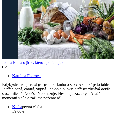
Jediná kniha o jídle, kterou potřebujete
CZ
Karolína Fourová
Kdybyste měli přečíst jen jedinou knihu o stravování, ať je to tahle.
Je přehledná, chytrá, vtipná. Jde do hloubky, a přesto zůstává dobře
srozumitelná. Neděsí. Neomezuje. Neslibuje zázraky. „Aha!"
momentů s ní ale zažijete požehnaně.
Kniha
pevná väzba
19,00 €