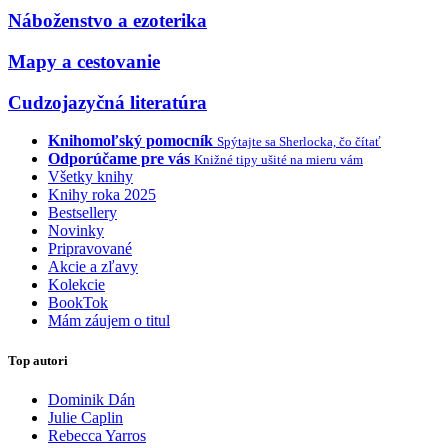
Náboženstvo a ezoterika
Mapy a cestovanie
Cudzojazyčná literatúra
Knihomoľský pomocník
Spýtajte sa Sherlocka, čo čítať
Odporúčame pre vás
Knižné tipy ušité na mieru vám
Všetky knihy
Knihy roka 2025
Bestsellery
Novinky
Pripravované
Akcie a zľavy
Kolekcie
BookTok
Mám záujem o titul
Top autori
Dominik Dán
Julie Caplin
Rebecca Yarros