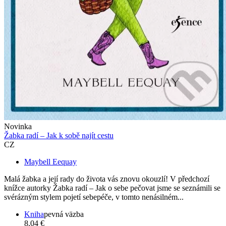
Novinka
Žabka radí – Jak k sobě najít cestu
CZ
Maybell Eequay
Malá žabka a její rady do života vás znovu okouzlí! V předchozí
knížce autorky Žabka radí – Jak o sebe pečovat jsme se seznámili se
svérázným stylem pojetí sebepéče, v tomto nenásilném...
Kniha
pevná väzba
8,04 €