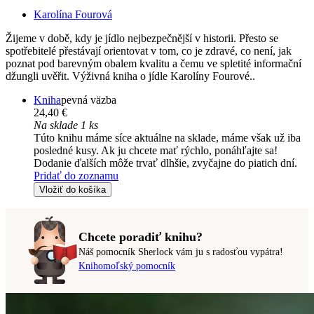
Karolína Fourová
Žijeme v době, kdy je jídlo nejbezpečnější v historii. Přesto se
spotřebitelé přestávají orientovat v tom, co je zdravé, co není, jak
poznat pod barevným obalem kvalitu a čemu ve spletité informační
džungli uvěřit. Výživná kniha o jídle Karolíny Fourové..
Kniha
pevná väzba
24,40 €
Na sklade 1 ks
Túto knihu máme síce aktuálne na sklade, máme však už iba
posledné kusy. Ak ju chcete mať rýchlo, ponáhľajte sa!
Dodanie ďalších môže trvať dlhšie, zvyčajne do piatich dní.
Pridať do zoznamu
Vložiť do košíka
Chcete poradiť knihu?
Náš pomocník Sherlock vám ju s radosťou vypátra!
Knihomoľský pomocník