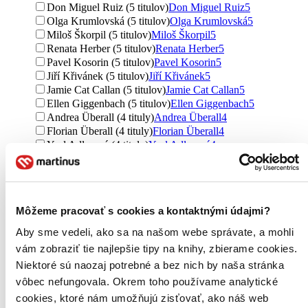
Don Miguel Ruiz (5 titulov)
Don Miguel Ruiz
5
Olga Krumlovská (5 titulov)
Olga Krumlovská
5
Miloš Škorpil (5 titulov)
Miloš Škorpil
5
Renata Herber (5 titulov)
Renata Herber
5
Pavel Kosorin (5 titulov)
Pavel Kosorin
5
Jiří Křivánek (5 titulov)
Jiří Křivánek
5
Jamie Cat Callan (5 titulov)
Jamie Cat Callan
5
Ellen Giggenbach (5 titulov)
Ellen Giggenbach
5
Andrea Überall (4 tituly)
Andrea Überall
4
Florian Überall (4 tituly)
Florian Überall
4
Yael Adlerová (4 tituly)
Yael Adlerová
4
Anna Bykova (4 tituly)
Anna Bykova
4
Zia Allaway (4 tituly)
Zia Allaway
4
Rachel Clarke (4 tituly)
Rachel Clarke
4
Stefanos Xenakis (4 tituly)
Stefanos Xenakis
4
Môžeme pracovať s cookies a kontaktnými údajmi?
Simone Daviesová (4 tituly)
Simone Daviesová
4
Luděk Procházka (3 tituly)
Luděk Procházka
3
Aby sme vedeli, ako sa na našom webe správate, a mohli
Janet Switzer (3 tituly)
Janet Switzer
3
vám zobraziť tie najlepšie tipy na knihy, zbierame cookies.
Ďalšie možnosti
Niektoré sú naozaj potrebné a bez nich by naša stránka
Väzba
vôbec nefungovala. Okrem toho používame analytické
pevná väzba (605 titulov)
pevná väzba
605
cookies, ktoré nám umožňujú zisťovať, ako náš web