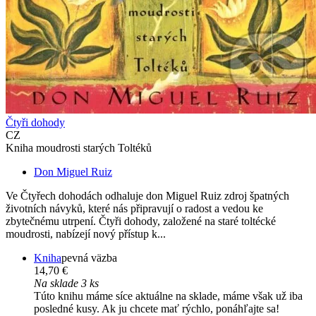
Čtyři dohody
CZ
Kniha moudrosti starých Toltéků
Don Miguel Ruiz
Ve Čtyřech dohodách odhaluje don Miguel Ruiz zdroj špatných
životních návyků, které nás připravují o radost a vedou ke
zbytečnému utrpení. Čtyři dohody, založené na staré toltécké
moudrosti, nabízejí nový přístup k...
Kniha
pevná väzba
14,70 €
Na sklade 3 ks
Túto knihu máme síce aktuálne na sklade, máme však už iba
posledné kusy. Ak ju chcete mať rýchlo, ponáhľajte sa!