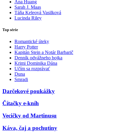
Ana Huang
Sarah J. Maas
Táňa Keleová Vasilková
Lucinda Riley
Top série
Romantické úteky
Harry Potter
Kapitán Stein a Notár Barbarič
Denník odvážneho bojka
Krimi Dominika Dána
Učím sa rozprávať
Duna
Smradi
Darčekové poukážky
Čítačky e-kníh
Vecičky od Martinusu
Káva, čaj a pochutiny