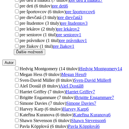
pre deti a mládež (7 titulov)
pre deti a mládež
7
pre deti (6 titulov)
pre deti
6
pre športovcov (6 titulov)
pre športovcov
6
pre dievčatá (3 tituly)
pre dievčatá
3
pre študentov (3 tituly)
pre študentov
3
pre lekárov (2 tituly)
pre lekárov
2
pre seniorov (1 titul)
pre seniorov
1
pre právnikov (1 titul)
pre právnikov
1
pre žiakov (1 titul)
pre žiakov
1
Ďalšie možnosti
Autor
Hedvig Montgomery (14 titulov)
Hedvig Montgomery
14
Megan Hess (9 titulov)
Megan Hess
9
Sven-David Müller (8 titulov)
Sven-David Müller
8
Aleš Dostál (8 titulov)
Aleš Dostál
8
Harriet Griffey (7 titulov)
Harriet Griffey
7
Brigitte Engammare (7 titulov)
Brigitte Engammare
7
Simone Davies (7 titulov)
Simone Davies
7
Harvey Karp (6 titulov)
Harvey Karp
6
Kateřina Kuranova (6 titulov)
Kateřina Kuranova
6
Shawn Stevenson (6 titulov)
Shawn Stevenson
6
Pavla Köpplová (6 titulov)
Pavla Köpplová
6