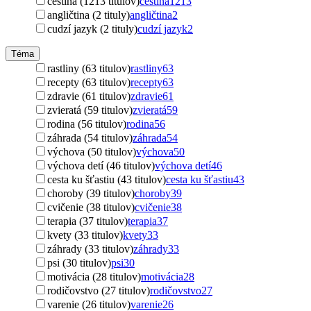
čeština (1213 titulov)
čeština
1213
angličtina (2 tituly)
angličtina
2
cudzí jazyk (2 tituly)
cudzí jazyk
2
Téma
rastliny (63 titulov)
rastliny
63
recepty (63 titulov)
recepty
63
zdravie (61 titulov)
zdravie
61
zvieratá (59 titulov)
zvieratá
59
rodina (56 titulov)
rodina
56
záhrada (54 titulov)
záhrada
54
výchova (50 titulov)
výchova
50
výchova detí (46 titulov)
výchova detí
46
cesta ku šťastiu (43 titulov)
cesta ku šťastiu
43
choroby (39 titulov)
choroby
39
cvičenie (38 titulov)
cvičenie
38
terapia (37 titulov)
terapia
37
kvety (33 titulov)
kvety
33
záhrady (33 titulov)
záhrady
33
psi (30 titulov)
psi
30
motivácia (28 titulov)
motivácia
28
rodičovstvo (27 titulov)
rodičovstvo
27
varenie (26 titulov)
varenie
26