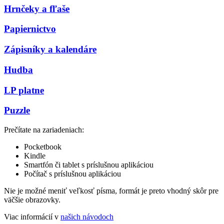
Hrnčeky a fľaše
Papiernictvo
Zápisníky a kalendáre
Hudba
LP platne
Puzzle
Prečítate na zariadeniach:
Pocketbook
Kindle
Smartfón či tablet s príslušnou aplikáciou
Počítač s príslušnou aplikáciou
Nie je možné meniť veľkosť písma, formát je preto vhodný skôr pre
väčšie obrazovky.
Viac informácií v
našich návodoch