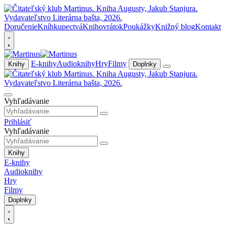
Doručenie
Kníhkupectvá
Knihovrátok
Poukážky
Knižný blog
Kontakt
E-knihy
Audioknihy
Hry
Filmy
Knihy
Doplnky
Vyhľadávanie
Prihlásiť
Vyhľadávanie
Knihy
E-knihy
Audioknihy
Hry
Filmy
Doplnky