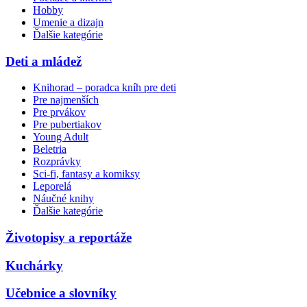
Hobby
Umenie a dizajn
Ďalšie kategórie
Deti a mládež
Knihorad – poradca kníh pre deti
Pre najmenších
Pre prvákov
Pre pubertiakov
Young Adult
Beletria
Rozprávky
Sci-fi, fantasy a komiksy
Leporelá
Náučné knihy
Ďalšie kategórie
Životopisy a reportáže
Kuchárky
Učebnice a slovníky