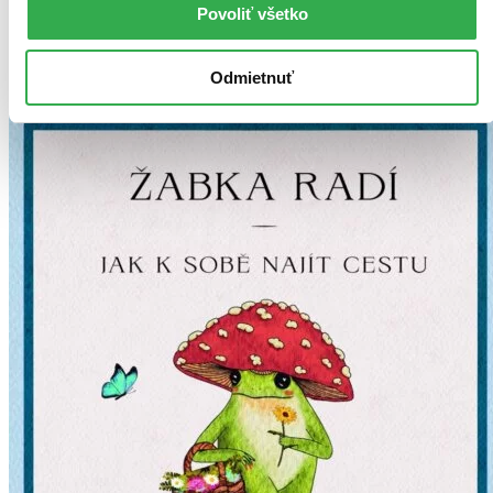
Povoliť všetko
Najdrahšie
Najlacnejšie
Najvyššia zľava
Odmietnuť