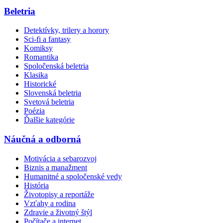
Beletria
Detektívky, trilery a horory
Sci-fi a fantasy
Komiksy
Romantika
Spoločenská beletria
Klasika
Historické
Slovenská beletria
Svetová beletria
Poézia
Ďalšie kategórie
Náučná a odborná
Motivácia a sebarozvoj
Biznis a manažment
Humanitné a spoločenské vedy
História
Životopisy a reportáže
Vzťahy a rodina
Zdravie a životný štýl
Počítače a internet