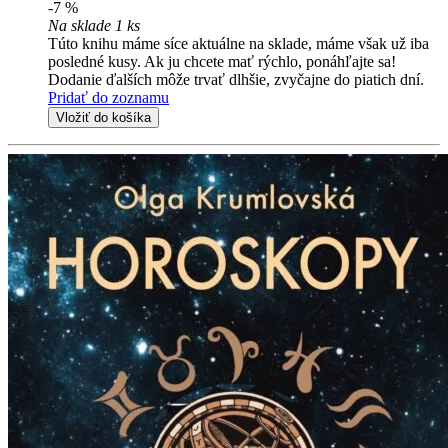
-7 %
Na sklade 1 ks
Túto knihu máme síce aktuálne na sklade, máme však už iba
posledné kusy. Ak ju chcete mať rýchlo, ponáhľajte sa!
Dodanie ďalších môže trvať dlhšie, zvyčajne do piatich dní.
Pridať do zoznamu
Vložiť do košíka