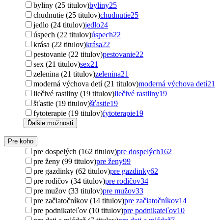
byliny (25 titulov)
byliny
25
chudnutie (25 titulov)
chudnutie
25
jedlo (24 titulov)
jedlo
24
úspech (22 titulov)
úspech
22
krása (22 titulov)
krása
22
pestovanie (22 titulov)
pestovanie
22
sex (21 titulov)
sex
21
zelenina (21 titulov)
zelenina
21
moderná výchova detí (21 titulov)
moderná výchova detí
21
liečivé rastliny (19 titulov)
liečivé rastliny
19
šťastie (19 titulov)
šťastie
19
fytoterapie (19 titulov)
fytoterapie
19
Ďalšie možnosti
Pre koho
pre dospelých (162 titulov)
pre dospelých
162
pre ženy (99 titulov)
pre ženy
99
pre gazdinky (62 titulov)
pre gazdinky
62
pre rodičov (34 titulov)
pre rodičov
34
pre mužov (33 titulov)
pre mužov
33
pre začiatočníkov (14 titulov)
pre začiatočníkov
14
pre podnikateľov (10 titulov)
pre podnikateľov
10