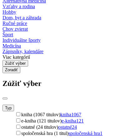
Alternatívna medicína
Vzťahy a rodina
Hobby
Dom, byt a záhrada
Ručné práce
Chov zvierat
Šport
Individuálne športy
Medicína
Zápisníky, kalendáre
Viac kategórií
Zúžiť výber
Zoradiť
Zúžiť výber
Typ
kniha (1067 titulov)
kniha
1067
e-kniha (121 titulov)
e-kniha
121
ostatné (24 titulov)
ostatné
24
spoločenská hra (1 titul)
spoločenská hra
1