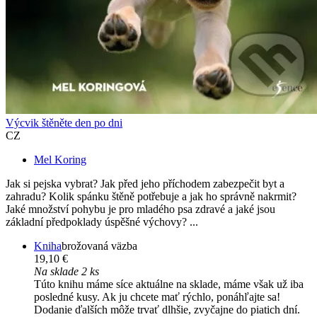
Výcvik štěněte den po dni
CZ
Mel Koring
Jak si pejska vybrat? Jak před jeho příchodem zabezpečit byt a
zahradu? Kolik spánku štěně potřebuje a jak ho správně nakrmit?
Jaké množství pohybu je pro mladého psa zdravé a jaké jsou
základní předpoklady úspěšné výchovy? ...
Kniha
brožovaná väzba
19,10 €
Na sklade 2 ks
Túto knihu máme síce aktuálne na sklade, máme však už iba
posledné kusy. Ak ju chcete mať rýchlo, ponáhľajte sa!
Dodanie ďalších môže trvať dlhšie, zvyčajne do piatich dní.