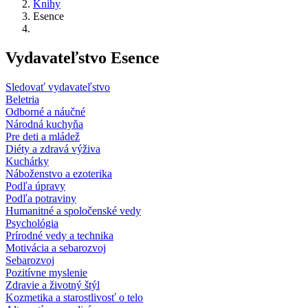
Knihy
Esence
Vydavateľstvo Esence
Sledovať vydavateľstvo
Beletria
Odborné a náučné
Národná kuchyňa
Pre deti a mládež
Diéty a zdravá výživa
Kuchárky
Náboženstvo a ezoterika
Podľa úpravy
Podľa potraviny
Humanitné a spoločenské vedy
Psychológia
Prírodné vedy a technika
Motivácia a sebarozvoj
Sebarozvoj
Pozitívne myslenie
Zdravie a životný štýl
Kozmetika a starostlivosť o telo