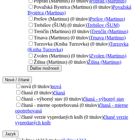
Poprad (Martinus) (0 titulov)
Poprad (Martinus)
Považská Bystrica (Martinus) (0 titulov)
Považská
Bystrica (Martinus)
Prešov (Martinus) (0 titulov)
Prešov (Martinus)
Trebišov (ŠUM) (0 titulov)
Trebišov (ŠUM)
Trenčín (Martinus) (0 titulov)
Trenčín (Martinus)
Trnava (Martinus) (0 titulov)
Trnava (Martinus)
Turzovka (Kniha Turzovka) (0 titulov)
Turzovka
(Kniha Turzovka)
Zvolen (Martinus) (0 titulov)
Zvolen (Martinus)
Žilina (Martinus) (0 titulov)
Žilina (Martinus)
Ďalšie možnosti
Nové / čítané
nová (0 titulov)
nová
čítaná (0 titulov)
čítaná
čítaná - výborný stav (0 titulov)
čítaná - výborný stav
čítaná - mierne opotrebovaná (0 titulov)
čítaná - mierne
opotrebovaná
čítané verzie vypredaných kníh (0 titulov)
čítané verzie
vypredaných kníh
Jazyk