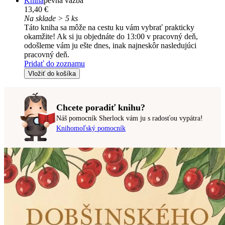
Kniha
pevná väzba
13,40 €
Na sklade > 5 ks
Táto kniha sa môže na cestu ku vám vybrať prakticky
okamžite! Ak si ju objednáte do 13:00 v pracovný deň,
odošleme vám ju ešte dnes, inak najneskôr nasledujúci
pracovný deň.
Pridať do zoznamu
Vložiť do košíka
Chcete poradiť knihu?
Náš pomocník Sherlock vám ju s radosťou vypátra!
Knihomoľský pomocník