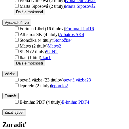
Ivona Ďuričová (2 tituly)
Ivona Ďuričová
2
Marta Siposová (2 tituly)
Marta Siposová
2
Ďalšie možnosti
Vydavateľstvo
Fortuna Libri (16 titulov)
Fortuna Libri
16
Albatros SK (4 tituly)
Albatros SK
4
Stonožka (4 tituly)
Stonožka
4
Matys (2 tituly)
Matys
2
SUN (2 tituly)
SUN
2
Ikar (1 titul)
Ikar
1
Ďalšie možnosti
Väzba
pevná väzba (23 titulov)
pevná väzba
23
leporelo (2 tituly)
leporelo
2
Formát
E-kniha: PDF (4 tituly)
E-kniha: PDF
4
Zúžiť výber
Zoradiť