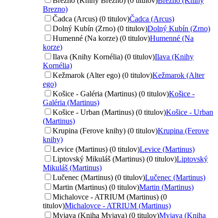
Brezno (Knihy Brezno) (0 titulov)
Brezno (Knihy
Brezno)
Čadca (Arcus) (0 titulov)
Čadca (Arcus)
Dolný Kubín (Zrno) (0 titulov)
Dolný Kubín (Zrno)
Humenné (Na korze) (0 titulov)
Humenné (Na
korze)
Ilava (Knihy Kornélia) (0 titulov)
Ilava (Knihy
Kornélia)
Kežmarok (Alter ego) (0 titulov)
Kežmarok (Alter
ego)
Košice - Galéria (Martinus) (0 titulov)
Košice -
Galéria (Martinus)
Košice - Urban (Martinus) (0 titulov)
Košice - Urban
(Martinus)
Krupina (Ferove knihy) (0 titulov)
Krupina (Ferove
knihy)
Levice (Martinus) (0 titulov)
Levice (Martinus)
Liptovský Mikuláš (Martinus) (0 titulov)
Liptovský
Mikuláš (Martinus)
Lučenec (Martinus) (0 titulov)
Lučenec (Martinus)
Martin (Martinus) (0 titulov)
Martin (Martinus)
Michalovce - ATRIUM (Martinus) (0
titulov)
Michalovce - ATRIUM (Martinus)
Myjava (Kniha Myjava) (0 titulov)
Myjava (Kniha