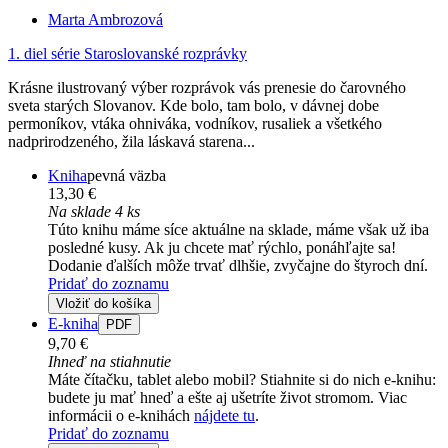
Marta Ambrozová
1. diel série
Staroslovanské rozprávky
Krásne ilustrovaný výber rozprávok vás prenesie do čarovného
sveta starých Slovanov. Kde bolo, tam bolo, v dávnej dobe
permoníkov, vtáka ohniváka, vodníkov, rusaliek a všetkého
nadprirodzeného, žila láskavá starena...
Kniha
pevná väzba
13,30 €
Na sklade 4 ks
Túto knihu máme síce aktuálne na sklade, máme však už iba
posledné kusy. Ak ju chcete mať rýchlo, ponáhľajte sa!
Dodanie ďalších môže trvať dlhšie, zvyčajne do štyroch dní.
Pridať do zoznamu
Vložiť do košíka
E-kniha
PDF
9,70 €
Ihneď na stiahnutie
Máte čítačku, tablet alebo mobil? Stiahnite si do nich e-knihu:
budete ju mať hneď a ešte aj ušetríte život stromom. Viac
informácii o e-knihách
nájdete tu
.
Pridať do zoznamu