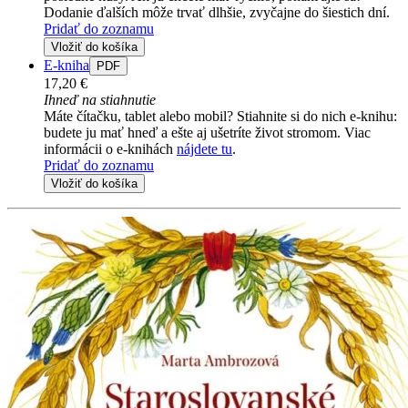
Dodanie ďalších môže trvať dlhšie, zvyčajne do šiestich dní.
Pridať do zoznamu
Vložiť do košíka
E-kniha
PDF
17,20 €
Ihneď na stiahnutie
Máte čítačku, tablet alebo mobil? Stiahnite si do nich e-knihu:
budete ju mať hneď a ešte aj ušetríte život stromom. Viac
informácii o e-knihách
nájdete tu
.
Pridať do zoznamu
Vložiť do košíka