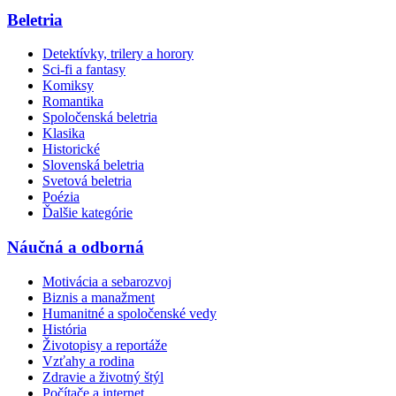
Beletria
Detektívky, trilery a horory
Sci-fi a fantasy
Komiksy
Romantika
Spoločenská beletria
Klasika
Historické
Slovenská beletria
Svetová beletria
Poézia
Ďalšie kategórie
Náučná a odborná
Motivácia a sebarozvoj
Biznis a manažment
Humanitné a spoločenské vedy
História
Životopisy a reportáže
Vzťahy a rodina
Zdravie a životný štýl
Počítače a internet