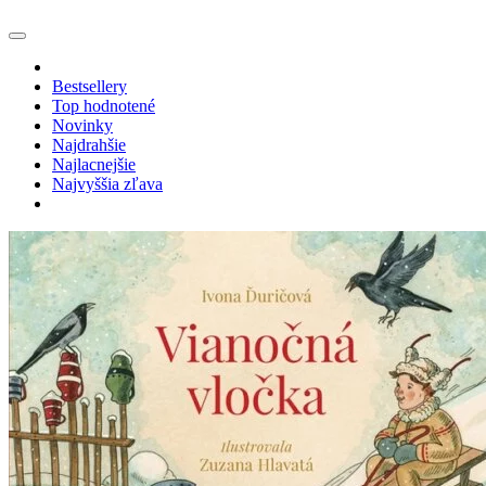
Bestsellery
Top hodnotené
Novinky
Najdrahšie
Najlacnejšie
Najvyššia zľava