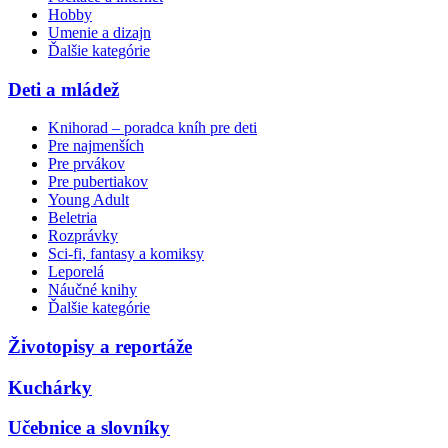
Hobby
Umenie a dizajn
Ďalšie kategórie
Deti a mládež
Knihorad – poradca kníh pre deti
Pre najmenších
Pre prvákov
Pre pubertiakov
Young Adult
Beletria
Rozprávky
Sci-fi, fantasy a komiksy
Leporelá
Náučné knihy
Ďalšie kategórie
Životopisy a reportáže
Kuchárky
Učebnice a slovníky