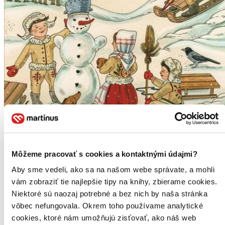
Môžeme pracovať s cookies a kontaktnými údajmi?
Aby sme vedeli, ako sa na našom webe správate, a mohli
Vianočná vločka
vám zobraziť tie najlepšie tipy na knihy, zbierame cookies.
Ivona Ďuričová
Niektoré sú naozaj potrebné a bez nich by naša stránka
vôbec nefungovala. Okrem toho používame analytické
Vianoce sú ten najkrajší a najzázračnejší deň. Myslí si to aj malá
cookies, ktoré nám umožňujú zisťovať, ako náš web
Barborka. Na zdobenie stromčeka, slávnostnú večeru a darčeky sa