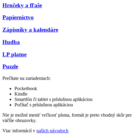
Hrnčeky a fľaše
Papiernictvo
Zápisníky a kalendáre
Hudba
LP platne
Puzzle
Prečítate na zariadeniach:
Pocketbook
Kindle
Smartfón či tablet s príslušnou aplikáciou
Počítač s príslušnou aplikáciou
Nie je možné meniť veľkosť písma, formát je preto vhodný skôr pre
väčšie obrazovky.
Viac informácií v
našich návodoch