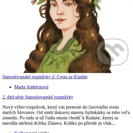
Staroslovanské rozprávky 2: Cesta za šťastím
Marta Ambrozová
2. diel série
Staroslovanské rozprávky
Nový výber rozprávok, ktorý vás prenesie do čarovného sveta
starých Slovanov. Od smrti láskavej stareny bylinkárky sa toho veľa
zmenilo. Po radu si už ľudia musia chodiť k Radane, ktorej sa
narodila utešená dcérka Zlatava. Krátko po pôrode ju však...