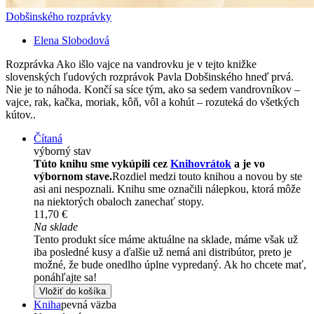
Dobšinského rozprávky
Elena Slobodová
Rozprávka Ako išlo vajce na vandrovku je v tejto knižke
slovenských ľudových rozprávok Pavla Dobšinského hneď prvá.
Nie je to náhoda. Končí sa síce tým, ako sa sedem vandrovníkov –
vajce, rak, kačka, moriak, kôň, vôl a kohút – rozuteká do všetkých
kútov..
Čítaná
výborný stav
Túto knihu sme vykúpili cez
Knihovrátok
a je vo
výbornom stave.
Rozdiel medzi touto knihou a novou by ste
asi ani nespoznali. Knihu sme označili nálepkou, ktorá môže
na niektorých obaloch zanechať stopy.
11,70 €
Na sklade
Tento produkt síce máme aktuálne na sklade, máme však už
iba posledné kusy a ďalšie už nemá ani distribútor, preto je
možné, že bude onedlho úplne vypredaný. Ak ho chcete mať,
ponáhľajte sa!
Vložiť do košíka
Kniha
pevná väzba