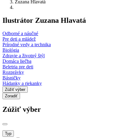
Zuzana Hlavatá
Ilustrátor Zuzana Hlavatá
Odborné a náučné
Pre deti a mládež
Prírodné vedy a technika
Biológia
Zdravie a životný štýl
Domáca liečba
Beletria pre deti
Rozprávky
Básničky
Hádanky a riekanky
Zúžiť výber
Zoradiť
Zúžiť výber
Typ