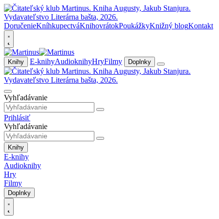
Doručenie
Kníhkupectvá
Knihovrátok
Poukážky
Knižný blog
Kontakt
E-knihy
Audioknihy
Hry
Filmy
Knihy
Doplnky
Vyhľadávanie
Prihlásiť
Vyhľadávanie
Knihy
E-knihy
Audioknihy
Hry
Filmy
Doplnky