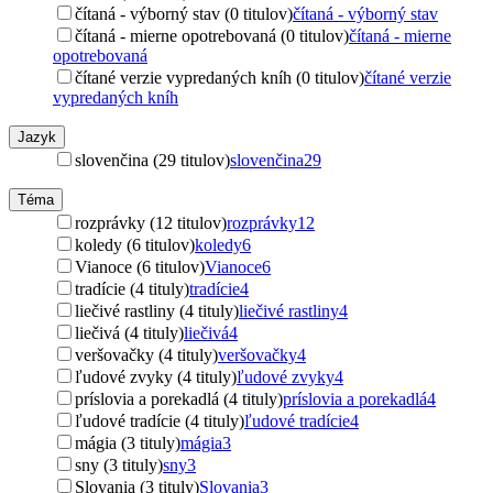
čítaná - výborný stav (0 titulov)
čítaná - výborný stav
čítaná - mierne opotrebovaná (0 titulov)
čítaná - mierne
opotrebovaná
čítané verzie vypredaných kníh (0 titulov)
čítané verzie
vypredaných kníh
Jazyk
slovenčina (29 titulov)
slovenčina
29
Téma
rozprávky (12 titulov)
rozprávky
12
koledy (6 titulov)
koledy
6
Vianoce (6 titulov)
Vianoce
6
tradície (4 tituly)
tradície
4
liečivé rastliny (4 tituly)
liečivé rastliny
4
liečivá (4 tituly)
liečivá
4
veršovačky (4 tituly)
veršovačky
4
ľudové zvyky (4 tituly)
ľudové zvyky
4
príslovia a porekadlá (4 tituly)
príslovia a porekadlá
4
ľudové tradície (4 tituly)
ľudové tradície
4
mágia (3 tituly)
mágia
3
sny (3 tituly)
sny
3
Slovania (3 tituly)
Slovania
3