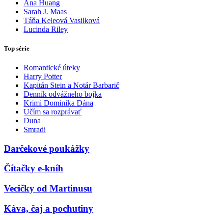
Ana Huang
Sarah J. Maas
Táňa Keleová Vasilková
Lucinda Riley
Top série
Romantické úteky
Harry Potter
Kapitán Stein a Notár Barbarič
Denník odvážneho bojka
Krimi Dominika Dána
Učím sa rozprávať
Duna
Smradi
Darčekové poukážky
Čítačky e-kníh
Vecičky od Martinusu
Káva, čaj a pochutiny