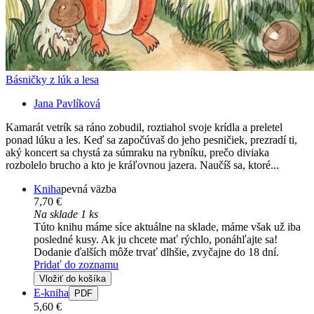
Básničky z lúk a lesa
Jana Pavlíková
Kamarát vetrík sa ráno zobudil, roztiahol svoje krídla a preletel
ponad lúku a les. Keď sa započúvaš do jeho pesničiek, prezradí ti,
aký koncert sa chystá za súmraku na rybníku, prečo diviaka
rozbolelo brucho a kto je kráľovnou jazera. Naučíš sa, ktoré...
Kniha
pevná väzba
7,70 €
Na sklade 1 ks
Túto knihu máme síce aktuálne na sklade, máme však už iba
posledné kusy. Ak ju chcete mať rýchlo, ponáhľajte sa!
Dodanie ďalších môže trvať dlhšie, zvyčajne do 18 dní.
Pridať do zoznamu
Vložiť do košíka
E-kniha
PDF
5,60 €