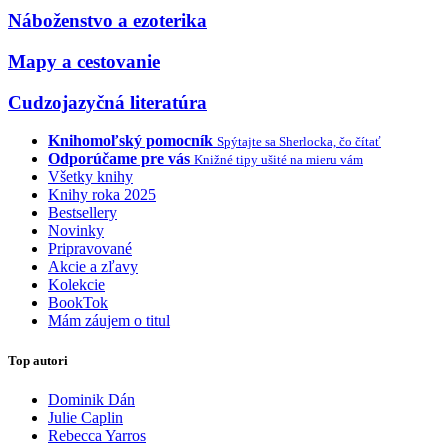
Náboženstvo a ezoterika
Mapy a cestovanie
Cudzojazyčná literatúra
Knihomoľský pomocník
Spýtajte sa Sherlocka, čo čítať
Odporúčame pre vás
Knižné tipy ušité na mieru vám
Všetky knihy
Knihy roka 2025
Bestsellery
Novinky
Pripravované
Akcie a zľavy
Kolekcie
BookTok
Mám záujem o titul
Top autori
Dominik Dán
Julie Caplin
Rebecca Yarros