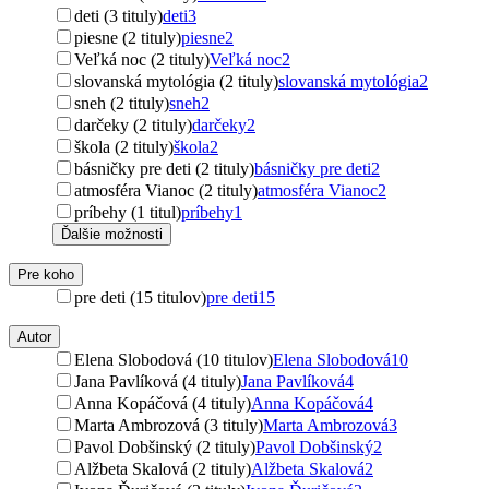
deti (3 tituly)
deti
3
piesne (2 tituly)
piesne
2
Veľká noc (2 tituly)
Veľká noc
2
slovanská mytológia (2 tituly)
slovanská mytológia
2
sneh (2 tituly)
sneh
2
darčeky (2 tituly)
darčeky
2
škola (2 tituly)
škola
2
básničky pre deti (2 tituly)
básničky pre deti
2
atmosféra Vianoc (2 tituly)
atmosféra Vianoc
2
príbehy (1 titul)
príbehy
1
Ďalšie možnosti
Pre koho
pre deti (15 titulov)
pre deti
15
Autor
Elena Slobodová (10 titulov)
Elena Slobodová
10
Jana Pavlíková (4 tituly)
Jana Pavlíková
4
Anna Kopáčová (4 tituly)
Anna Kopáčová
4
Marta Ambrozová (3 tituly)
Marta Ambrozová
3
Pavol Dobšinský (2 tituly)
Pavol Dobšinský
2
Alžbeta Skalová (2 tituly)
Alžbeta Skalová
2