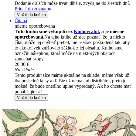
Dodanie ďalších môže trvať dlhšie, zvyčajne do šiestich dní.
Pridať do zoznamu
Vložiť do košíka
Čítaná
mierne opotrebovaná
Túto knihu sme vykúpili cez
Knihovrátok
a je mierne
opotrebovaná.
Na tejto knihe už síce poznať, že ju niekto
čítal, môže jej chýbať prebal, nie je však poškodená tak, aby
to akokoľvek znižovalo zážitok z jej obsahu. Knihu sme
označili nálepkou, ktorá môže na niektorých obaloch
zanechať stopy.
20,30 €
Na sklade
Tento produkt síce máme aktuálne na sklade, máme však už
iba posledné kusy a ďalšie už nemá ani distribútor, preto je
možné, že bude onedlho úplne vypredaný. Ak ho chcete mať,
ponáhľajte sa!
Vložiť do košíka