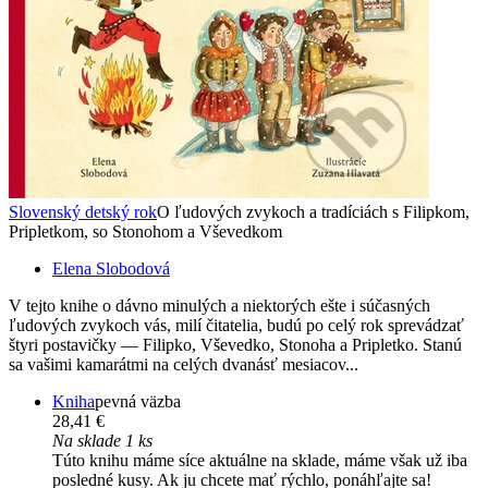
Slovenský detský rok
O ľudových zvykoch a tradíciách s Filipkom,
Pripletkom, so Stonohom a Vševedkom
Elena Slobodová
V tejto knihe o dávno minulých a niektorých ešte i súčasných
ľudových zvykoch vás, milí čitatelia, budú po celý rok sprevádzať
štyri postavičky — Filipko, Vševedko, Stonoha a Pripletko. Stanú
sa vašimi kamarátmi na celých dvanásť mesiacov...
Kniha
pevná väzba
28,41 €
Na sklade 1 ks
Túto knihu máme síce aktuálne na sklade, máme však už iba
posledné kusy. Ak ju chcete mať rýchlo, ponáhľajte sa!