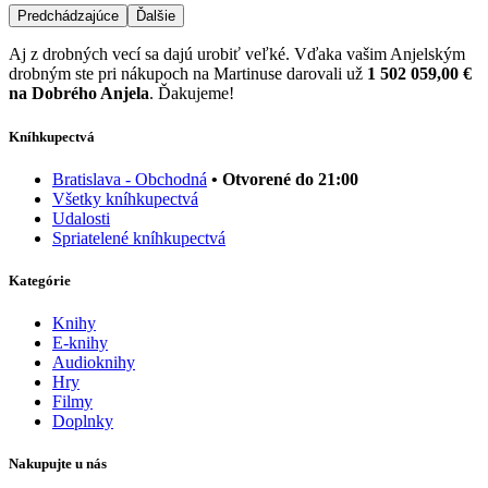
Predchádzajúce
Ďalšie
Aj z drobných vecí sa dajú urobiť veľké. Vďaka vašim Anjelským
drobným ste pri nákupoch na Martinuse darovali už
1 502 059,00 €
na Dobrého Anjela
. Ďakujeme!
Kníhkupectvá
Bratislava - Obchodná
• Otvorené do 21:00
Všetky kníhkupectvá
Udalosti
Spriatelené kníhkupectvá
Kategórie
Knihy
E-knihy
Audioknihy
Hry
Filmy
Doplnky
Nakupujte u nás