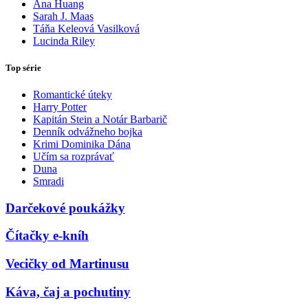
Ana Huang
Sarah J. Maas
Táňa Keleová Vasilková
Lucinda Riley
Top série
Romantické úteky
Harry Potter
Kapitán Stein a Notár Barbarič
Denník odvážneho bojka
Krimi Dominika Dána
Učím sa rozprávať
Duna
Smradi
Darčekové poukážky
Čítačky e-kníh
Vecičky od Martinusu
Káva, čaj a pochutiny