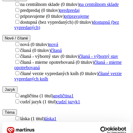
na centrálnom sklade (0 titulov)
na centrálnom sklade
predpredaj (0 titulov)
predpredaj
pripravujeme (0 titulov)
pripravujeme
dostupná (bez vypredaných) (0 titulov)
dostupná (bez
vypredaných)
Nové / čítané
nová (0 titulov)
nová
čítaná (0 titulov)
čítaná
čítaná - výborný stav (0 titulov)
čítaná - výborný stav
čítaná - mierne opotrebovaná (0 titulov)
čítaná - mierne
opotrebovaná
čítané verzie vypredaných kníh (0 titulov)
čítané verzie
vypredaných kníh
Jazyk
angličtina (1 titul)
angličtina
1
cudzí jazyk (1 titul)
cudzí jazyk
1
Téma
láska (1 titul)
láska
1
manga (1 titul)
manga
1
komiks (1 titul)
komiks
1