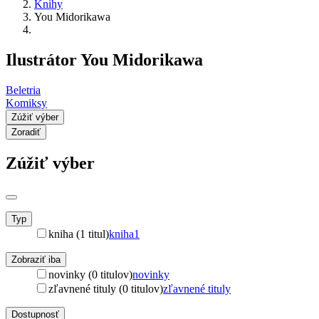
Knihy
You Midorikawa
Ilustrátor You Midorikawa
Beletria
Komiksy
Zúžiť výber
Zoradiť
Zúžiť výber
Typ
kniha (1 titul)
kniha
1
Zobraziť iba
novinky (0 titulov)
novinky
zľavnené tituly (0 titulov)
zľavnené tituly
Dostupnosť