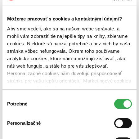
Autor
Kennoji (1 titul)
Kennoji
1
Môžeme pracovať s cookies a kontaktnými údajmi?
Vydavateľstvo
Aby sme vedeli, ako sa na našom webe správate, a
Little, Brown (1 titul)
Little, Brown
1
mohli vám zobraziť tie najlepšie tipy na knihy, zbierame
cookies. Niektoré sú naozaj potrebné a bez nich by naša
Väzba
brožovaná väzba (1 titul)
brožovaná väzba
1
stránka vôbec nefungovala. Okrem toho používame
analytické cookies, ktoré nám umožňujú zisťovať, ako
Zúžiť výber
náš web funguje, a stále ho pre vás zlepšovať.
Personalizačné cookies nám dovoľujú prispôsobovať
Zoradiť
stránku pre vašu lepšiu orientáciu. Marketingové cookies
nám zas umožňujú zobrazenie relevantnej reklamy.
Niektoré údaje zdieľame aj s tretími stranami. Veľmi by
Výber
nám pomohlo, keby sme mohli používať všetky tieto
Potrebné
Bestsellery
súhlasu
Top hodnotené
cookies. Ďakujeme!
Novinky
Najdrahšie
Personalizačné
Najlacnejšie
Najvyššia zľava