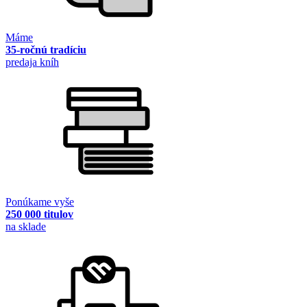
Máme
35-ročnú tradíciu
predaja kníh
Ponúkame vyše
250 000 titulov
na sklade