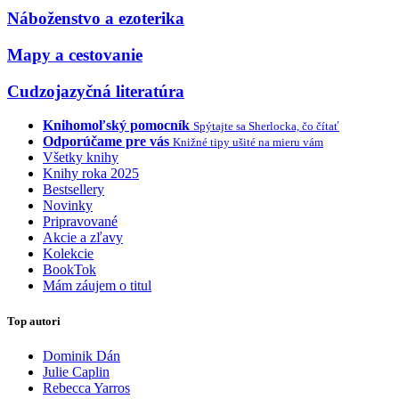
Náboženstvo a ezoterika
Mapy a cestovanie
Cudzojazyčná literatúra
Knihomoľský pomocník
Spýtajte sa Sherlocka, čo čítať
Odporúčame pre vás
Knižné tipy ušité na mieru vám
Všetky knihy
Knihy roka 2025
Bestsellery
Novinky
Pripravované
Akcie a zľavy
Kolekcie
BookTok
Mám záujem o titul
Top autori
Dominik Dán
Julie Caplin
Rebecca Yarros