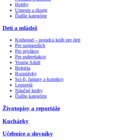
Hobby
Umenie a dizajn
Ďalšie kategórie
Deti a mládež
Knihorad – poradca kníh pre deti
Pre najmenších
Pre prvákov
Pre pubertiakov
Young Adult
Beletria
Rozprávky
Sci-fi, fantasy a komiksy
Leporelá
Náučné knihy
Ďalšie kategórie
Životopisy a reportáže
Kuchárky
Učebnice a slovníky