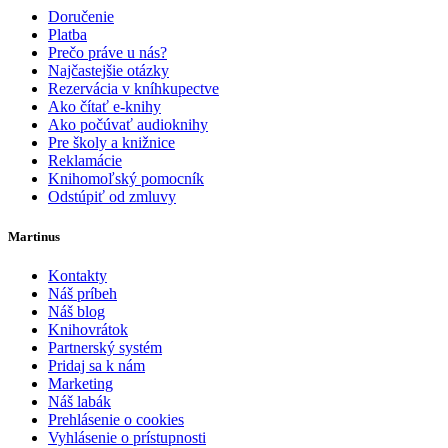
Doručenie
Platba
Prečo práve u nás?
Najčastejšie otázky
Rezervácia v kníhkupectve
Ako čítať e-knihy
Ako počúvať audioknihy
Pre školy a knižnice
Reklamácie
Knihomoľský pomocník
Odstúpiť od zmluvy
Martinus
Kontakty
Náš príbeh
Náš blog
Knihovrátok
Partnerský systém
Pridaj sa k nám
Marketing
Náš labák
Prehlásenie o cookies
Vyhlásenie o prístupnosti