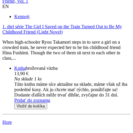
Friend, Vol. 1
EN
Kennoji
1. diel série
The Girl I Saved on the Train Turned Out to Be My
Childhood Friend (Light Novel)
When high-schooler Ryou Takamori steps in to save a girl on a
crowded train, he never expected her to be his childhood friend
Hina Fushimi. Though the two of them sit next to each other in
class,...
Kniha
brožovaná väzba
13,90 €
Na sklade 1 ks
Túto knihu máme síce aktuálne na sklade, máme však už iba
posledné kusy. Ak ju chcete mať rýchlo, ponáhľajte sa!
Dodanie ďalších môže trvať dlhšie, zvyčajne do 31 dní.
Pridať do zoznamu
Vložiť do košíka
Hore