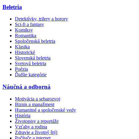
Beletria
Detektívky, trilery a horory
Sci-fi a fantasy
Komiksy
Romantika
Spoločenská beletria
Klasika
Historické
Slovenská beletria
Svetová beletria
Poézia
Ďalšie kategórie
Náučná a odborná
Motivácia a sebarozvoj
Biznis a manažment
Humanitné a spoločenské vedy
História
Životopisy a reportáže
Vzťahy a rodina
Zdravie a životný štýl
Počítače a internet