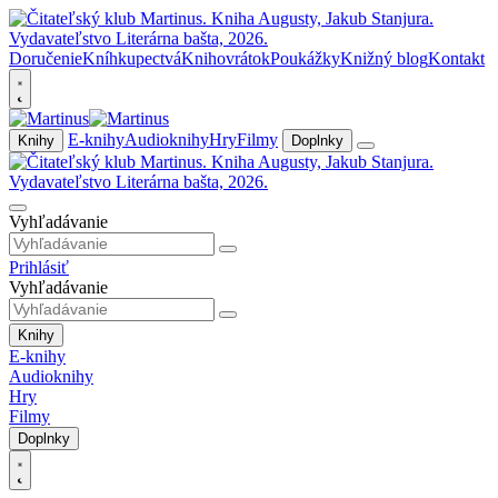
Doručenie
Kníhkupectvá
Knihovrátok
Poukážky
Knižný blog
Kontakt
E-knihy
Audioknihy
Hry
Filmy
Knihy
Doplnky
Vyhľadávanie
Prihlásiť
Vyhľadávanie
Knihy
E-knihy
Audioknihy
Hry
Filmy
Doplnky