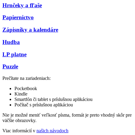
Hrnčeky a fľaše
Papiernictvo
Zápisníky a kalendáre
Hudba
LP platne
Puzzle
Prečítate na zariadeniach:
Pocketbook
Kindle
Smartfón či tablet s príslušnou aplikáciou
Počítač s príslušnou aplikáciou
Nie je možné meniť veľkosť písma, formát je preto vhodný skôr pre
väčšie obrazovky.
Viac informácií v
našich návodoch