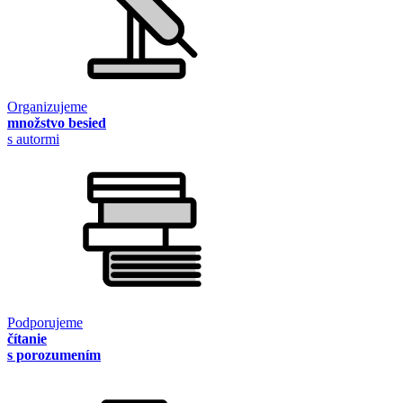
Organizujeme
množstvo besied
s autormi
Podporujeme
čítanie
s porozumením