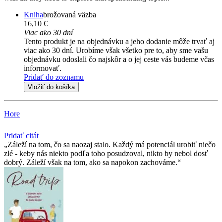
Kniha
brožovaná väzba
16,10 €
Viac ako 30 dní
Tento produkt je na objednávku a jeho dodanie môže trvať aj
viac ako 30 dní. Urobíme však všetko pre to, aby sme vašu
objednávku odoslali čo najskôr a o jej ceste vás budeme včas
informovať.
Pridať do zoznamu
Vložiť do košíka
Hore
Pridať citát
Záleží na tom, čo sa naozaj stalo. Každý má potenciál urobiť niečo
zlé - keby nás niekto podľa toho posudzoval, nikto by nebol dosť
dobrý. Záleží však na tom, ako sa napokon zachováme.