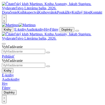
Doručenie
Kníhkupectvá
Knihovrátok
Poukážky
Knižný blog
Kontakt
E-knihy
Audioknihy
Hry
Filmy
Knihy
Doplnky
Vyhľadávanie
Prihlásiť
Vyhľadávanie
Knihy
E-knihy
Audioknihy
Hry
Filmy
Doplnky