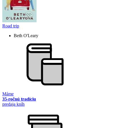
Road trip
Beth O'Leary
Máme
35-ročnú tradíciu
predaja kníh