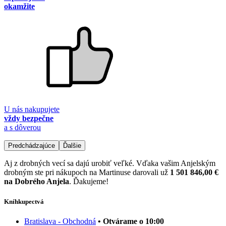
okamžite
U nás nakupujete
vždy bezpečne
a s dôverou
Predchádzajúce
Ďalšie
Aj z drobných vecí sa dajú urobiť veľké. Vďaka vašim Anjelským
drobným ste pri nákupoch na Martinuse darovali už
1 501 846,00 €
na Dobrého Anjela
. Ďakujeme!
Kníhkupectvá
Bratislava - Obchodná
• Otvárame o 10:00