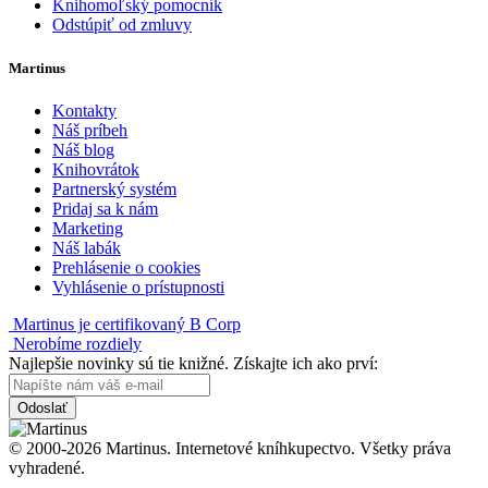
Knihomoľský pomocník
Odstúpiť od zmluvy
Martinus
Kontakty
Náš príbeh
Náš blog
Knihovrátok
Partnerský systém
Pridaj sa k nám
Marketing
Náš labák
Prehlásenie o cookies
Vyhlásenie o prístupnosti
Martinus je certifikovaný B Corp
Nerobíme rozdiely
Najlepšie novinky sú tie knižné. Získajte ich ako prví:
Odoslať
© 2000-2026 Martinus. Internetové kníhkupectvo. Všetky práva
vyhradené.