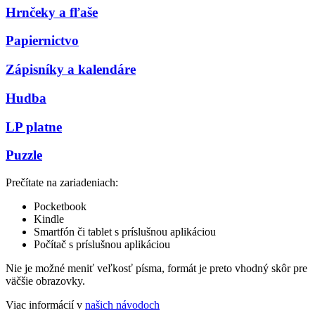
Hrnčeky a fľaše
Papiernictvo
Zápisníky a kalendáre
Hudba
LP platne
Puzzle
Prečítate na zariadeniach:
Pocketbook
Kindle
Smartfón či tablet s príslušnou aplikáciou
Počítač s príslušnou aplikáciou
Nie je možné meniť veľkosť písma, formát je preto vhodný skôr pre
väčšie obrazovky.
Viac informácií v
našich návodoch