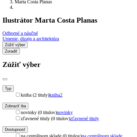
Marta Costa Planas
Ilustrátor Marta Costa Planas
Odborné a náučné
Umenie, dizajn a architektúra
Zúžiť výber
Zoradiť
Zúžiť výber
Typ
kniha (2 tituly)
kniha
2
Zobraziť iba
novinky (0 titulov)
novinky
zľavnené tituly (0 titulov)
zľavnené tituly
Dostupnosť
na centrálnom sklade (0 titulov)
na centrálnom sklade