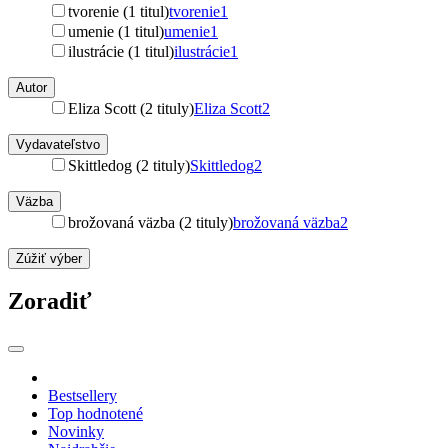
tvorenie (1 titul)
tvorenie
1
umenie (1 titul)
umenie
1
ilustrácie (1 titul)
ilustrácie
1
Autor
Eliza Scott (2 tituly)
Eliza Scott
2
Vydavateľstvo
Skittledog (2 tituly)
Skittledog
2
Väzba
brožovaná väzba (2 tituly)
brožovaná väzba
2
Zúžiť výber
Zoradiť
Bestsellery
Top hodnotené
Novinky