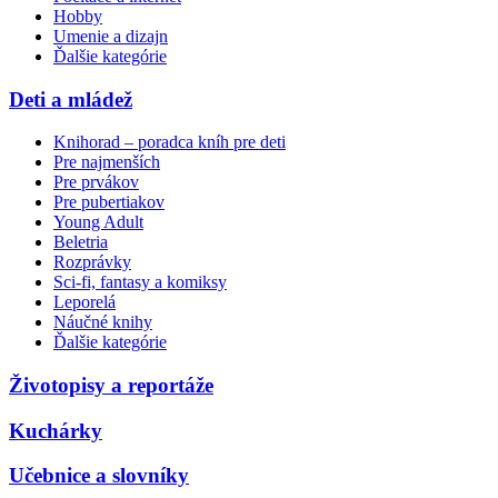
Hobby
Umenie a dizajn
Ďalšie kategórie
Deti a mládež
Knihorad – poradca kníh pre deti
Pre najmenších
Pre prvákov
Pre pubertiakov
Young Adult
Beletria
Rozprávky
Sci-fi, fantasy a komiksy
Leporelá
Náučné knihy
Ďalšie kategórie
Životopisy a reportáže
Kuchárky
Učebnice a slovníky