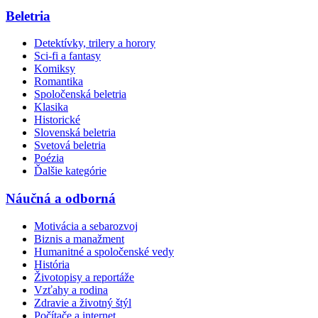
Beletria
Detektívky, trilery a horory
Sci-fi a fantasy
Komiksy
Romantika
Spoločenská beletria
Klasika
Historické
Slovenská beletria
Svetová beletria
Poézia
Ďalšie kategórie
Náučná a odborná
Motivácia a sebarozvoj
Biznis a manažment
Humanitné a spoločenské vedy
História
Životopisy a reportáže
Vzťahy a rodina
Zdravie a životný štýl
Počítače a internet