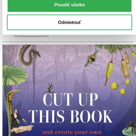
Viac ako 30 dní
Povoliť všetko
Tento produkt je na objednávku a jeho dodanie môže trvať aj
viac ako 30 dní. Urobíme však všetko pre to, aby sme vašu
objednávku odoslali čo najskôr a o jej ceste vás budeme včas
informovať.
Odmietnuť
Pridať do zoznamu
Vložiť do košíka