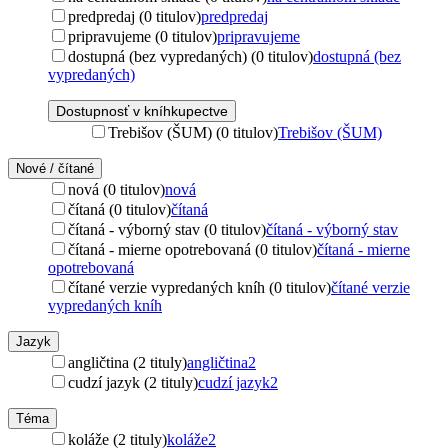
predpredaj (0 titulov)
predpredaj
pripravujeme (0 titulov)
pripravujeme
dostupná (bez vypredaných) (0 titulov)
dostupná (bez
vypredaných)
Dostupnosť v kníhkupectve
Trebišov (ŠUM) (0 titulov)
Trebišov (ŠUM)
Nové / čítané
nová (0 titulov)
nová
čítaná (0 titulov)
čítaná
čítaná - výborný stav (0 titulov)
čítaná - výborný stav
čítaná - mierne opotrebovaná (0 titulov)
čítaná - mierne
opotrebovaná
čítané verzie vypredaných kníh (0 titulov)
čítané verzie
vypredaných kníh
Jazyk
angličtina (2 tituly)
angličtina
2
cudzí jazyk (2 tituly)
cudzí jazyk
2
Téma
koláže (2 tituly)
koláže
2