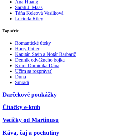
Ana Huang
Sarah J. Maas
Táňa Keleová Vasilková
Lucinda Riley
Top série
Romantické úteky
Harry Potter
Kapitán Stein a Notár Barbarič
Denník odvážneho bojka
Krimi Dominika Dána
Učím sa rozprávať
Duna
Smradi
Darčekové poukážky
Čítačky e-kníh
Vecičky od Martinusu
Káva, čaj a pochutiny