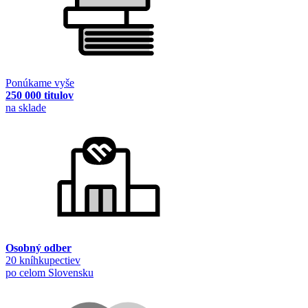
Ponúkame vyše
250 000 titulov
na sklade
Osobný odber
20 kníhkupectiev
po celom Slovensku