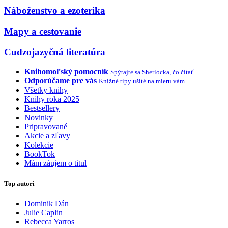
Náboženstvo a ezoterika
Mapy a cestovanie
Cudzojazyčná literatúra
Knihomoľský pomocník
Spýtajte sa Sherlocka, čo čítať
Odporúčame pre vás
Knižné tipy ušité na mieru vám
Všetky knihy
Knihy roka 2025
Bestsellery
Novinky
Pripravované
Akcie a zľavy
Kolekcie
BookTok
Mám záujem o titul
Top autori
Dominik Dán
Julie Caplin
Rebecca Yarros