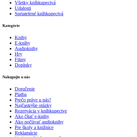
Všetky kníhkupectvá
Udalosti
Spriatelené kníhkupectvá
Kategórie
Knihy
E-knihy
Audioknihy
Hry
Filmy
Doplnky
Nakupujte u nás
Doručenie
Platba
Prečo práve u nás?
Najčastejšie otázky
Rezervácia v kníhkupectve
Ako čítať e-knihy
Ako počúvať audioknihy
Pre školy a knižnice
Reklamácie