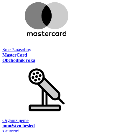
Sme 7-násobný
MasterCard
Obchodník roka
Organizujeme
množstvo besied
s autormi