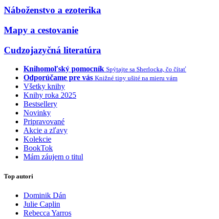
Náboženstvo a ezoterika
Mapy a cestovanie
Cudzojazyčná literatúra
Knihomoľský pomocník
Spýtajte sa Sherlocka, čo čítať
Odporúčame pre vás
Knižné tipy ušité na mieru vám
Všetky knihy
Knihy roka 2025
Bestsellery
Novinky
Pripravované
Akcie a zľavy
Kolekcie
BookTok
Mám záujem o titul
Top autori
Dominik Dán
Julie Caplin
Rebecca Yarros