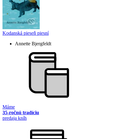
Kodanská pieseň piesní
Annette Bjergfeldt
Máme
35-ročnú tradíciu
predaja kníh