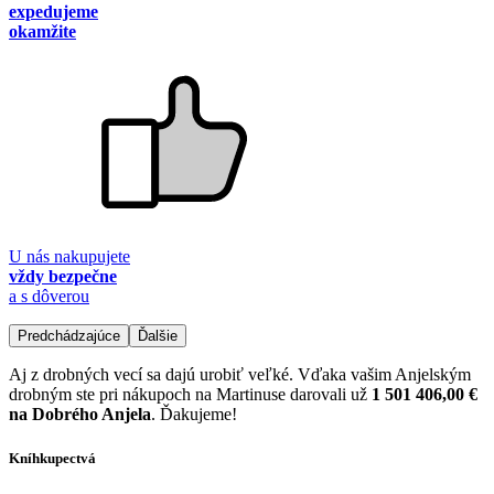
expedujeme
okamžite
U nás nakupujete
vždy bezpečne
a s dôverou
Predchádzajúce
Ďalšie
Aj z drobných vecí sa dajú urobiť veľké. Vďaka vašim Anjelským
drobným ste pri nákupoch na Martinuse darovali už
1 501 406,00 €
na Dobrého Anjela
. Ďakujeme!
Kníhkupectvá