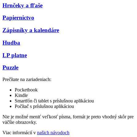
Hrnčeky a fľaše
Papiernictvo
Zápisníky a kalendáre
Hudba
LP platne
Puzzle
Prečítate na zariadeniach:
Pocketbook
Kindle
Smartfón či tablet s príslušnou aplikáciou
Počítač s príslušnou aplikáciou
Nie je možné meniť veľkosť písma, formát je preto vhodný skôr pre
väčšie obrazovky.
Viac informácií v
našich návodoch