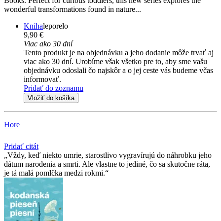
Books. Perfect for curious toddlers, this new series explores the
wonderful transformations found in nature...
Kniha
leporelo
9,90 €
Viac ako 30 dní
Tento produkt je na objednávku a jeho dodanie môže trvať aj
viac ako 30 dní. Urobíme však všetko pre to, aby sme vašu
objednávku odoslali čo najskôr a o jej ceste vás budeme včas
informovať.
Pridať do zoznamu
Vložiť do košíka
Hore
Pridať citát
Vždy, keď niekto umrie, starostlivo vygravírujú do náhrobku jeho
dátum narodenia a smrti. Ale vlastne to jediné, čo sa skutočne ráta,
je tá malá pomlčka medzi rokmi.