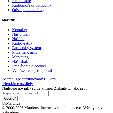
Reklamácie
Knihomoľský pomocník
Odstúpiť od zmluvy
Martinus
Kontakty
Náš príbeh
Náš blog
Knihovrátok
Partnerský systém
Pridaj sa k nám
Marketing
Náš labák
Prehlásenie o cookies
Vyhlásenie o prístupnosti
Martinus je certifikovaný B Corp
Nerobíme rozdiely
Najlepšie novinky sú tie knižné. Získajte ich ako prví:
Odoslať
© 2000-2026 Martinus. Internetové kníhkupectvo. Všetky práva
vyhradené.