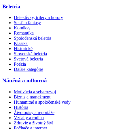
Beletria
Detektívky, trilery a horory
Sci-fi a fantasy
Komiksy
Romantika
Spoločenská beletria
Klasika
Historické
Slovenská beletria
Svetová beletria
Poézia
Ďalšie kategórie
Náučná a odborná
Motivácia a sebarozvoj
Biznis a manažment
Humanitné a spoločenské vedy
História
Životopisy a reportáže
Vzťahy a rodina
Zdravie a životný štýl
Počítače a internet