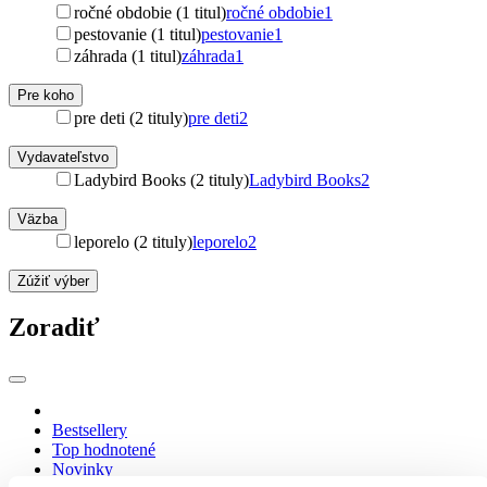
ročné obdobie (1 titul)
ročné obdobie
1
pestovanie (1 titul)
pestovanie
1
záhrada (1 titul)
záhrada
1
Pre koho
pre deti (2 tituly)
pre deti
2
Vydavateľstvo
Ladybird Books (2 tituly)
Ladybird Books
2
Väzba
leporelo (2 tituly)
leporelo
2
Zúžiť výber
Zoradiť
Bestsellery
Top hodnotené
Novinky