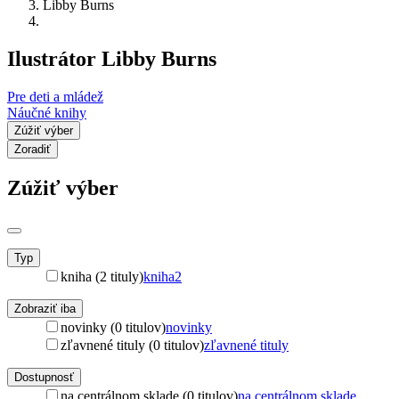
Libby Burns
Ilustrátor Libby Burns
Pre deti a mládež
Náučné knihy
Zúžiť výber
Zoradiť
Zúžiť výber
Typ
kniha (2 tituly)
kniha
2
Zobraziť iba
novinky (0 titulov)
novinky
zľavnené tituly (0 titulov)
zľavnené tituly
Dostupnosť
na centrálnom sklade (0 titulov)
na centrálnom sklade