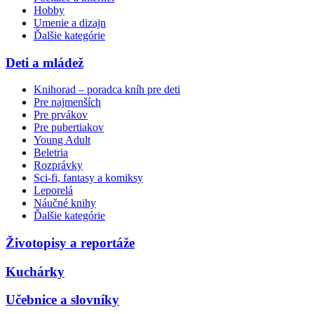
Hobby
Umenie a dizajn
Ďalšie kategórie
Deti a mládež
Knihorad – poradca kníh pre deti
Pre najmenších
Pre prvákov
Pre pubertiakov
Young Adult
Beletria
Rozprávky
Sci-fi, fantasy a komiksy
Leporelá
Náučné knihy
Ďalšie kategórie
Životopisy a reportáže
Kuchárky
Učebnice a slovníky