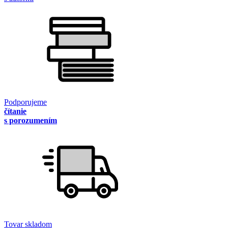
Podporujeme
čítanie
s porozumením
Tovar skladom