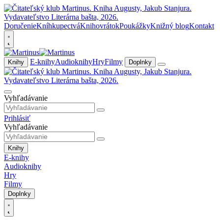
Doručenie
Kníhkupectvá
Knihovrátok
Poukážky
Knižný blog
Kontakt
E-knihy
Audioknihy
Hry
Filmy
Knihy
Doplnky
Vyhľadávanie
Prihlásiť
Vyhľadávanie
Knihy
E-knihy
Audioknihy
Hry
Filmy
Doplnky