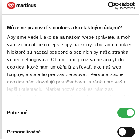
Najdrahšie
Najlacnejšie
Najvyššia zľava
Môžeme pracovať s cookies a kontaktnými údajmi?
Aby sme vedeli, ako sa na našom webe správate, a mohli
vám zobraziť tie najlepšie tipy na knihy, zbierame cookies.
Niektoré sú naozaj potrebné a bez nich by naša stránka
vôbec nefungovala. Okrem toho používame analytické
cookies, ktoré nám umožňujú zisťovať, ako náš web
funguje, a stále ho pre vás zlepšovať. Personalizačné
cookies nám dovoľujú prispôsobovať stránku pre vašu
lepšiu orientáciu. Marketingové cookies nám zas
umožňujú zobrazenie relevantnej reklamy. Niektoré údaje
zdieľame aj s tretími stranami. Veľmi by nám pomohlo,
Výber
keby sme mohli používať všetky tieto cookies. Ďakujeme!
Potrebné
súhlasu
Personalizačné