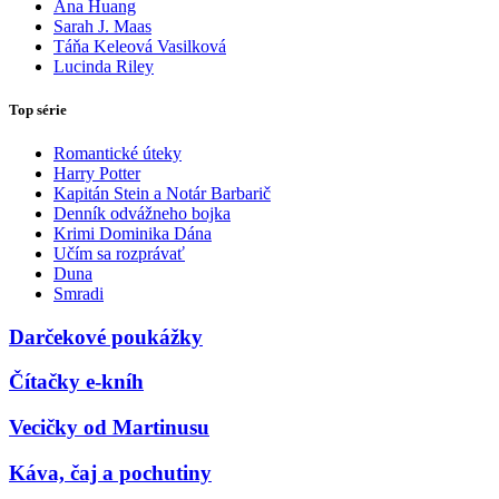
Ana Huang
Sarah J. Maas
Táňa Keleová Vasilková
Lucinda Riley
Top série
Romantické úteky
Harry Potter
Kapitán Stein a Notár Barbarič
Denník odvážneho bojka
Krimi Dominika Dána
Učím sa rozprávať
Duna
Smradi
Darčekové poukážky
Čítačky e-kníh
Vecičky od Martinusu
Káva, čaj a pochutiny