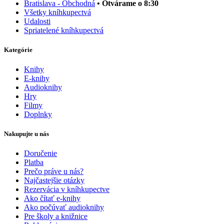
Bratislava - Obchodná
• Otvárame o 8:30
Všetky kníhkupectvá
Udalosti
Spriatelené kníhkupectvá
Kategórie
Knihy
E-knihy
Audioknihy
Hry
Filmy
Doplnky
Nakupujte u nás
Doručenie
Platba
Prečo práve u nás?
Najčastejšie otázky
Rezervácia v kníhkupectve
Ako čítať e-knihy
Ako počúvať audioknihy
Pre školy a knižnice