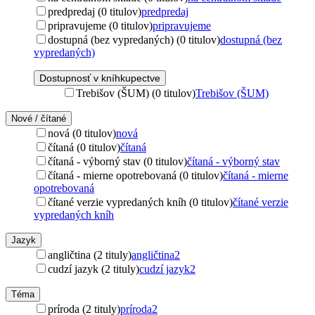
predpredaj (0 titulov)
predpredaj
pripravujeme (0 titulov)
pripravujeme
dostupná (bez vypredaných) (0 titulov)
dostupná (bez
vypredaných)
Dostupnosť v kníhkupectve
Trebišov (ŠUM) (0 titulov)
Trebišov (ŠUM)
Nové / čítané
nová (0 titulov)
nová
čítaná (0 titulov)
čítaná
čítaná - výborný stav (0 titulov)
čítaná - výborný stav
čítaná - mierne opotrebovaná (0 titulov)
čítaná - mierne
opotrebovaná
čítané verzie vypredaných kníh (0 titulov)
čítané verzie
vypredaných kníh
Jazyk
angličtina (2 tituly)
angličtina
2
cudzí jazyk (2 tituly)
cudzí jazyk
2
Téma
príroda (2 tituly)
príroda
2