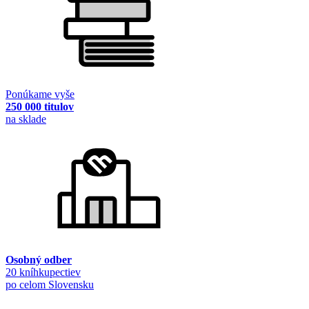
Ponúkame vyše
250 000 titulov
na sklade
Osobný odber
20 kníhkupectiev
po celom Slovensku