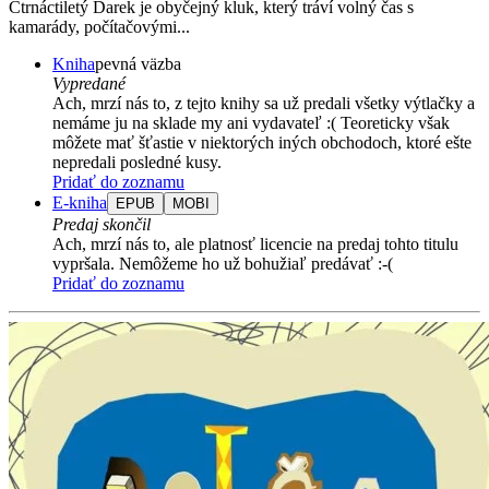
Čtrnáctiletý Darek je obyčejný kluk, který tráví volný čas s
kamarády, počítačovými...
Kniha
pevná väzba
Vypredané
Ach, mrzí nás to, z tejto knihy sa už predali všetky výtlačky a
nemáme ju na sklade my ani vydavateľ :( Teoreticky však
môžete mať šťastie v niektorých iných obchodoch, ktoré ešte
nepredali posledné kusy.
Pridať do zoznamu
E-kniha
EPUB
MOBI
Predaj skončil
Ach, mrzí nás to, ale platnosť licencie na predaj tohto titulu
vypršala. Nemôžeme ho už bohužiaľ predávať :-(
Pridať do zoznamu