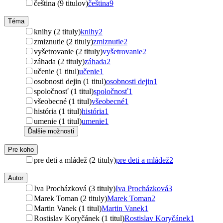
čeština (9 titulov)
čeština
9
Téma
knihy (2 tituly)
knihy
2
zmiznutie (2 tituly)
zmiznutie
2
vyšetrovanie (2 tituly)
vyšetrovanie
2
záhada (2 tituly)
záhada
2
učenie (1 titul)
učenie
1
osobnosti dejin (1 titul)
osobnosti dejin
1
spoločnosť (1 titul)
spoločnosť
1
všeobecné (1 titul)
všeobecné
1
história (1 titul)
história
1
umenie (1 titul)
umenie
1
Ďalšie možnosti
Pre koho
pre deti a mládež (2 tituly)
pre deti a mládež
2
Autor
Iva Procházková (3 tituly)
Iva Procházková
3
Marek Toman (2 tituly)
Marek Toman
2
Martin Vanek (1 titul)
Martin Vanek
1
Rostislav Koryčánek (1 titul)
Rostislav Koryčánek
1