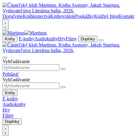
Doručenie
Kníhkupectvá
Knihovrátok
Poukážky
Knižný blog
Kontakt
E-knihy
Audioknihy
Hry
Filmy
Knihy
Doplnky
Vyhľadávanie
Prihlásiť
Vyhľadávanie
Knihy
E-knihy
Audioknihy
Hry
Filmy
Doplnky