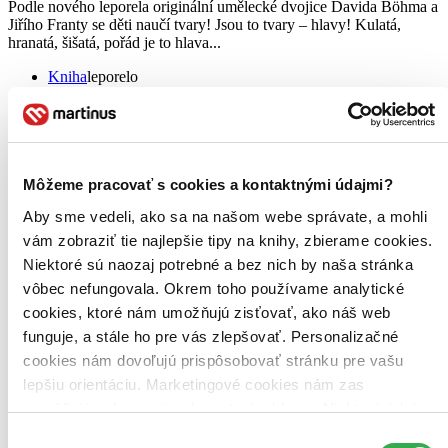
Podle nového leporela originální umělecké dvojice Davida Böhma a
Jiřího Franty se děti naučí tvary! Jsou to tvary – hlavy! Kulatá,
hranatá, šišatá, pořád je to hlava...
Kniha
leporelo
7,70 €
Do 5 – 10 dní
Tento produkt momentálne nemáme na sklade, ale zvyčajne
vám ho vieme zabezpečiť a odoslať do 5 – 10 dní. A
posnažíme sa aj trochu rýchlejšie!
Môžeme pracovať s cookies a kontaktnými údajmi?
Pridať do zoznamu
Vložiť do košíka
Aby sme vedeli, ako sa na našom webe správate, a mohli
vám zobraziť tie najlepšie tipy na knihy, zbierame cookies.
Niektoré sú naozaj potrebné a bez nich by naša stránka
vôbec nefungovala. Okrem toho používame analytické
cookies, ktoré nám umožňujú zisťovať, ako náš web
funguje, a stále ho pre vás zlepšovať. Personalizačné
cookies nám dovoľujú prispôsobovať stránku pre vašu
lepšiu orientáciu. Marketingové cookies nám zas
umožňujú zobrazenie relevantnej reklamy. Niektoré údaje
zdieľame aj s tretími stranami. Veľmi by nám pomohlo,
Výber