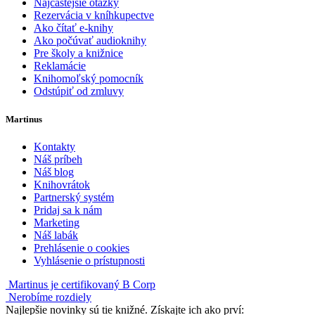
Najčastejšie otázky
Rezervácia v kníhkupectve
Ako čítať e-knihy
Ako počúvať audioknihy
Pre školy a knižnice
Reklamácie
Knihomoľský pomocník
Odstúpiť od zmluvy
Martinus
Kontakty
Náš príbeh
Náš blog
Knihovrátok
Partnerský systém
Pridaj sa k nám
Marketing
Náš labák
Prehlásenie o cookies
Vyhlásenie o prístupnosti
Martinus je certifikovaný B Corp
Nerobíme rozdiely
Najlepšie novinky sú tie knižné. Získajte ich ako prví: