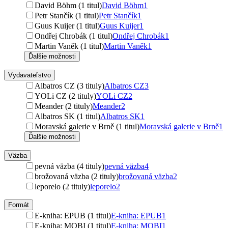
David Böhm (1 titul)
David Böhm
1
Petr Stančík (1 titul)
Petr Stančík
1
Guus Kuijer (1 titul)
Guus Kuijer
1
Ondřej Chrobák (1 titul)
Ondřej Chrobák
1
Martin Vaněk (1 titul)
Martin Vaněk
1
Ďalšie možnosti
Vydavateľstvo
Albatros CZ (3 tituly)
Albatros CZ
3
YOLi CZ (2 tituly)
YOLi CZ
2
Meander (2 tituly)
Meander
2
Albatros SK (1 titul)
Albatros SK
1
Moravská galerie v Brně (1 titul)
Moravská galerie v Brně
1
Ďalšie možnosti
Väzba
pevná väzba (4 tituly)
pevná väzba
4
brožovaná väzba (2 tituly)
brožovaná väzba
2
leporelo (2 tituly)
leporelo
2
Formát
E-kniha: EPUB (1 titul)
E-kniha: EPUB
1
E-kniha: MOBI (1 titul)
E-kniha: MOBI
1