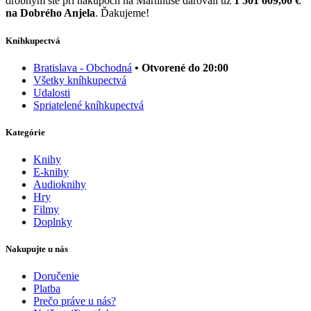
drobným ste pri nákupoch na Martinuse darovali už
1 501 609,00 €
na Dobrého Anjela
. Ďakujeme!
Kníhkupectvá
Bratislava - Obchodná
• Otvorené do 20:00
Všetky kníhkupectvá
Udalosti
Spriatelené kníhkupectvá
Kategórie
Knihy
E-knihy
Audioknihy
Hry
Filmy
Doplnky
Nakupujte u nás
Doručenie
Platba
Prečo práve u nás?