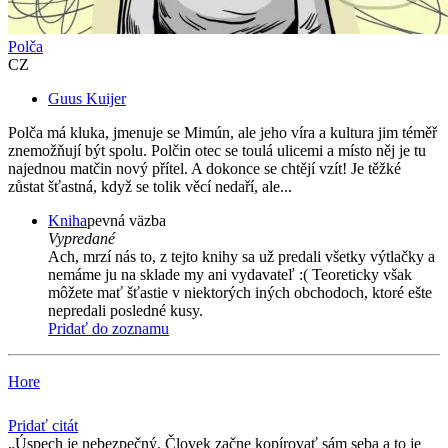
Polča
CZ
Guus Kuijer
Polča má kluka, jmenuje se Mimún, ale jeho víra a kultura jim téměř
znemožňují být spolu. Polčin otec se toulá ulicemi a místo něj je tu
najednou matčin nový přítel. A dokonce se chtějí vzít! Je těžké
zůstat šťastná, když se tolik věcí nedaří, ale...
Kniha
pevná väzba
Vypredané
Ach, mrzí nás to, z tejto knihy sa už predali všetky výtlačky a
nemáme ju na sklade my ani vydavateľ :( Teoreticky však
môžete mať šťastie v niektorých iných obchodoch, ktoré ešte
nepredali posledné kusy.
Pridať do zoznamu
Hore
Pridať citát
Úspech je nebezpečný. Človek začne kopírovať sám seba a to je