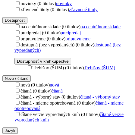
novinky (0 titulov)
novinky
zľavnené tituly (0 titulov)
zľavnené tituly
Dostupnosť
na centrálnom sklade (0 titulov)
na centrálnom sklade
predpredaj (0 titulov)
predpredaj
pripravujeme (0 titulov)
pripravujeme
dostupná (bez vypredaných) (0 titulov)
dostupná (bez
vypredaných)
Dostupnosť v kníhkupectve
Trebišov (ŠUM) (0 titulov)
Trebišov (ŠUM)
Nové / čítané
nová (0 titulov)
nová
čítaná (0 titulov)
čítaná
čítaná - výborný stav (0 titulov)
čítaná - výborný stav
čítaná - mierne opotrebovaná (0 titulov)
čítaná - mierne
opotrebovaná
čítané verzie vypredaných kníh (0 titulov)
čítané verzie
vypredaných kníh
Jazyk