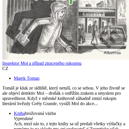
Inspektor Mol a případ ztraceného rukopisu
CZ
Marek Toman
Tomáš je kluk ze sídliště, který netuší, co se sebou. V jeho životě se
ale objeví detektiv Mol – drsňák s ostřížím zrakem a smyslem pro
spravedlnost. Když v městské knihovně záhadně zmizí rukopis
literární hvězdy Gréty Grande, vyráží Mol do akce...
Kniha
brožovaná väzba
Vypredané
Ach, mrzí nás to, z tejto knihy sa už predali všetky výtlačky a
nemáme ju na sklade my ani vydavateľ :( Teoreticky však