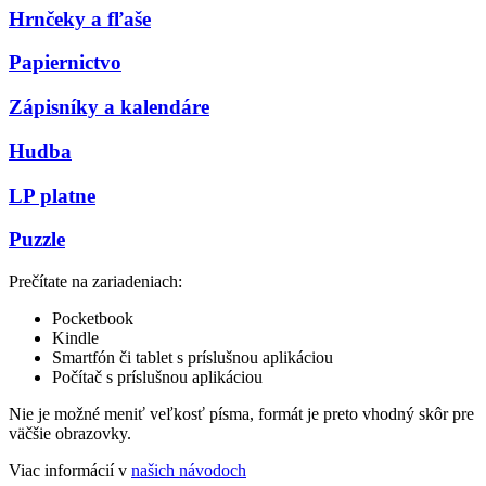
Hrnčeky a fľaše
Papiernictvo
Zápisníky a kalendáre
Hudba
LP platne
Puzzle
Prečítate na zariadeniach:
Pocketbook
Kindle
Smartfón či tablet s príslušnou aplikáciou
Počítač s príslušnou aplikáciou
Nie je možné meniť veľkosť písma, formát je preto vhodný skôr pre
väčšie obrazovky.
Viac informácií v
našich návodoch