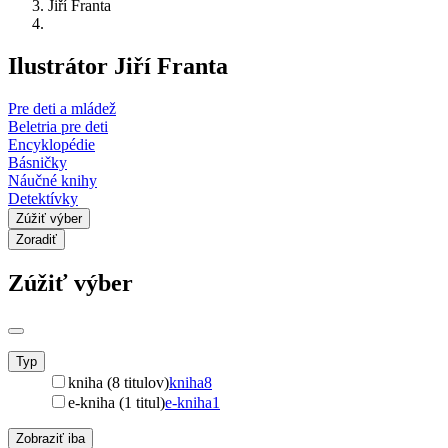
Jiří Franta
Ilustrátor Jiří Franta
Pre deti a mládež
Beletria pre deti
Encyklopédie
Básničky
Náučné knihy
Detektívky
Zúžiť výber
Zoradiť
Zúžiť výber
Typ
kniha (8 titulov)
kniha
8
e-kniha (1 titul)
e-kniha
1
Zobraziť iba