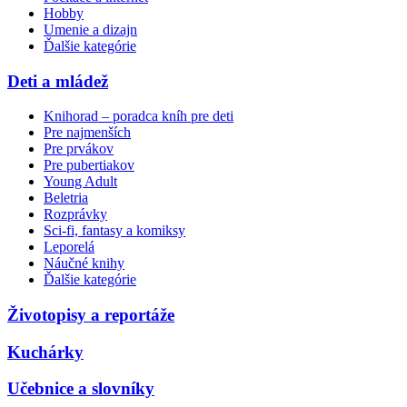
Hobby
Umenie a dizajn
Ďalšie kategórie
Deti a mládež
Knihorad – poradca kníh pre deti
Pre najmenších
Pre prvákov
Pre pubertiakov
Young Adult
Beletria
Rozprávky
Sci-fi, fantasy a komiksy
Leporelá
Náučné knihy
Ďalšie kategórie
Životopisy a reportáže
Kuchárky
Učebnice a slovníky