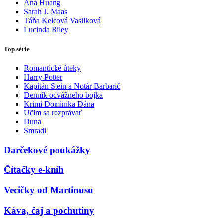
Ana Huang
Sarah J. Maas
Táňa Keleová Vasilková
Lucinda Riley
Top série
Romantické úteky
Harry Potter
Kapitán Stein a Notár Barbarič
Denník odvážneho bojka
Krimi Dominika Dána
Učím sa rozprávať
Duna
Smradi
Darčekové poukážky
Čítačky e-kníh
Vecičky od Martinusu
Káva, čaj a pochutiny