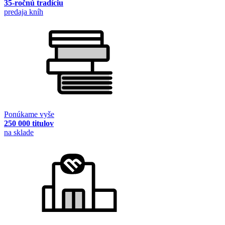
35-ročnú tradíciu
predaja kníh
Ponúkame vyše
250 000 titulov
na sklade