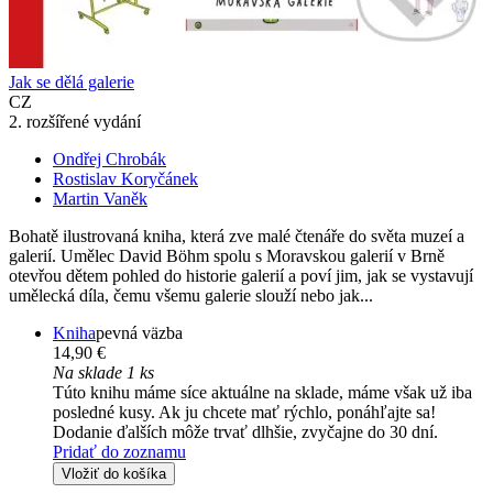
Jak se dělá galerie
CZ
2. rozšířené vydání
Ondřej Chrobák
Rostislav Koryčánek
Martin Vaněk
Bohatě ilustrovaná kniha, která zve malé čtenáře do světa muzeí a
galerií. Umělec David Böhm spolu s Moravskou galerií v Brně
otevřou dětem pohled do historie galerií a poví jim, jak se vystavují
umělecká díla, čemu všemu galerie slouží nebo jak...
Kniha
pevná väzba
14,90 €
Na sklade 1 ks
Túto knihu máme síce aktuálne na sklade, máme však už iba
posledné kusy. Ak ju chcete mať rýchlo, ponáhľajte sa!
Dodanie ďalších môže trvať dlhšie, zvyčajne do 30 dní.
Pridať do zoznamu
Vložiť do košíka