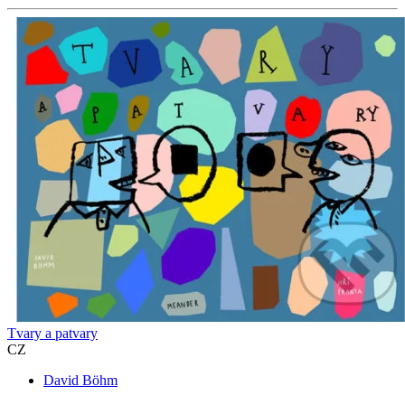
Tvary a patvary
CZ
David Böhm