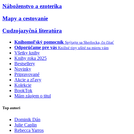
Náboženstvo a ezoterika
Mapy a cestovanie
Cudzojazyčná literatúra
Knihomoľský pomocník
Spýtajte sa Sherlocka, čo čítať
Odporúčame pre vás
Knižné tipy ušité na mieru vám
Všetky knihy
Knihy roka 2025
Bestsellery
Novinky
Pripravované
Akcie a zľavy
Kolekcie
BookTok
Mám záujem o titul
Top autori
Dominik Dán
Julie Caplin
Rebecca Yarros