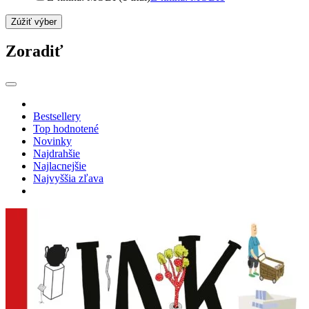
Zúžiť výber
Zoradiť
Bestsellery
Top hodnotené
Novinky
Najdrahšie
Najlacnejšie
Najvyššia zľava