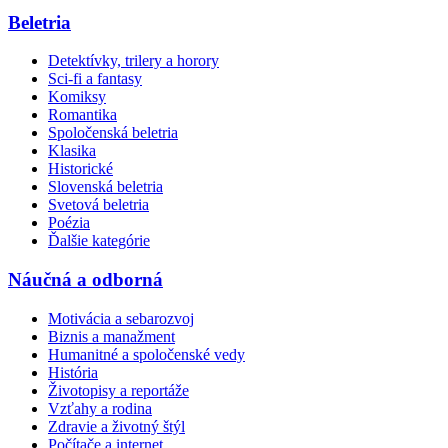
Beletria
Detektívky, trilery a horory
Sci-fi a fantasy
Komiksy
Romantika
Spoločenská beletria
Klasika
Historické
Slovenská beletria
Svetová beletria
Poézia
Ďalšie kategórie
Náučná a odborná
Motivácia a sebarozvoj
Biznis a manažment
Humanitné a spoločenské vedy
História
Životopisy a reportáže
Vzťahy a rodina
Zdravie a životný štýl
Počítače a internet