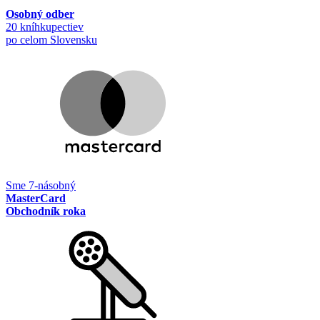
Osobný odber
20 kníhkupectiev
po celom Slovensku
Sme 7-násobný
MasterCard
Obchodník roka