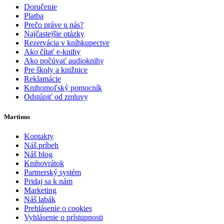
Doručenie
Platba
Prečo práve u nás?
Najčastejšie otázky
Rezervácia v kníhkupectve
Ako čítať e-knihy
Ako počúvať audioknihy
Pre školy a knižnice
Reklamácie
Knihomoľský pomocník
Odstúpiť od zmluvy
Martinus
Kontakty
Náš príbeh
Náš blog
Knihovrátok
Partnerský systém
Pridaj sa k nám
Marketing
Náš labák
Prehlásenie o cookies
Vyhlásenie o prístupnosti