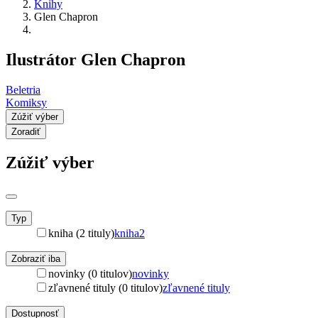
Knihy
Glen Chapron
Ilustrátor Glen Chapron
Beletria
Komiksy
Zúžiť výber
Zoradiť
Zúžiť výber
Typ
kniha (2 tituly)
kniha
2
Zobraziť iba
novinky (0 titulov)
novinky
zľavnené tituly (0 titulov)
zľavnené tituly
Dostupnosť