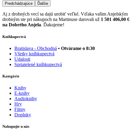
Predchádzajúce
Ďalšie
Aj z drobných vecí sa dajú urobiť veľké. Vďaka vašim Anjelským
drobným ste pri nákupoch na Martinuse darovali už
1 501 406,00 €
na Dobrého Anjela
. Ďakujeme!
Kníhkupectvá
Bratislava - Obchodná
• Otvárame o 8:30
Všetky kníhkupectvá
Udalosti
Spriatelené kníhkupectvá
Kategórie
Knihy
E-knihy
Audioknihy
Hry
Filmy
Doplnky
Nakupujte u nás