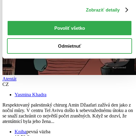
Zobraziť detaily
Povoliť všetko
Odmietnuť
Atentát
CZ
Yasmina Khadra
Respektovaný palestinský chirurg Amin Džaafari zažívá den jako z
noční můry. V centru Tel Avivu došlo k sebevražednému útoku a on
se snaží zachránit co největší počet zraněných. Když se dozví, že
atentátnicí byla jeho žena...
Kniha
pevná väzba