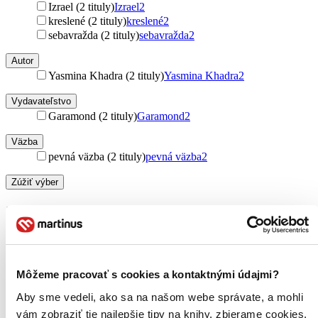
Izrael (2 tituly)
Izrael
2
kreslené (2 tituly)
kreslené
2
sebavražda (2 tituly)
sebavražda
2
Autor
Yasmina Khadra (2 tituly)
Yasmina Khadra
2
Vydavateľstvo
Garamond (2 tituly)
Garamond
2
Väzba
pevná väzba (2 tituly)
pevná väzba
2
Zúžiť výber
Zoradiť
Môžeme pracovať s cookies a kontaktnými údajmi?
Bestsellery
Top hodnotené
Aby sme vedeli, ako sa na našom webe správate, a mohli
Novinky
vám zobraziť tie najlepšie tipy na knihy, zbierame cookies.
Najdrahšie