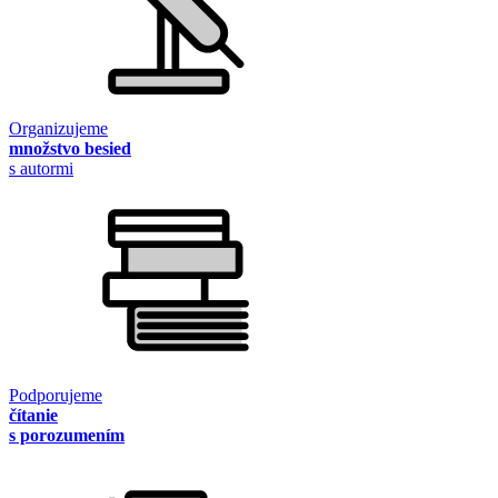
Organizujeme
množstvo besied
s autormi
Podporujeme
čítanie
s porozumením