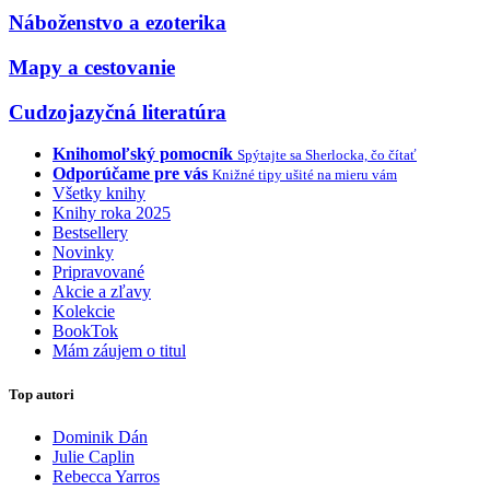
Náboženstvo a ezoterika
Mapy a cestovanie
Cudzojazyčná literatúra
Knihomoľský pomocník
Spýtajte sa Sherlocka, čo čítať
Odporúčame pre vás
Knižné tipy ušité na mieru vám
Všetky knihy
Knihy roka 2025
Bestsellery
Novinky
Pripravované
Akcie a zľavy
Kolekcie
BookTok
Mám záujem o titul
Top autori
Dominik Dán
Julie Caplin
Rebecca Yarros