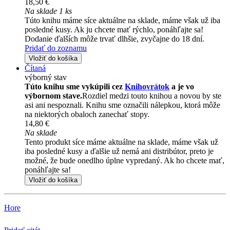
18,50 €
Na sklade 1 ks
Túto knihu máme síce aktuálne na sklade, máme však už iba
posledné kusy. Ak ju chcete mať rýchlo, ponáhľajte sa!
Dodanie ďalších môže trvať dlhšie, zvyčajne do 18 dní.
Pridať do zoznamu
Vložiť do košíka
Čítaná
výborný stav
Túto knihu sme vykúpili cez
Knihovrátok
a je vo
výbornom stave.
Rozdiel medzi touto knihou a novou by ste
asi ani nespoznali. Knihu sme označili nálepkou, ktorá môže
na niektorých obaloch zanechať stopy.
14,80 €
Na sklade
Tento produkt síce máme aktuálne na sklade, máme však už
iba posledné kusy a ďalšie už nemá ani distribútor, preto je
možné, že bude onedlho úplne vypredaný. Ak ho chcete mať,
ponáhľajte sa!
Vložiť do košíka
Hore