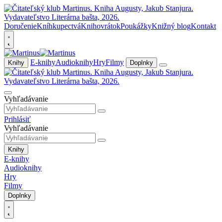
Doručenie
Kníhkupectvá
Knihovrátok
Poukážky
Knižný blog
Kontakt
E-knihy
Audioknihy
Hry
Filmy
Knihy
Doplnky
Vyhľadávanie
Prihlásiť
Vyhľadávanie
Knihy
E-knihy
Audioknihy
Hry
Filmy
Doplnky