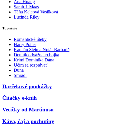
Ana Huang
Sarah J. Maas
Táňa Keleová Vasilková
Lucinda Riley
Top série
Romantické úteky
Harry Potter
Kapitán Stein a Notár Barbarič
Denník odvážneho bojka
Krimi Dominika Dána
Učím sa rozprávať
Duna
Smradi
Darčekové poukážky
Čítačky e-kníh
Vecičky od Martinusu
Káva, čaj a pochutiny