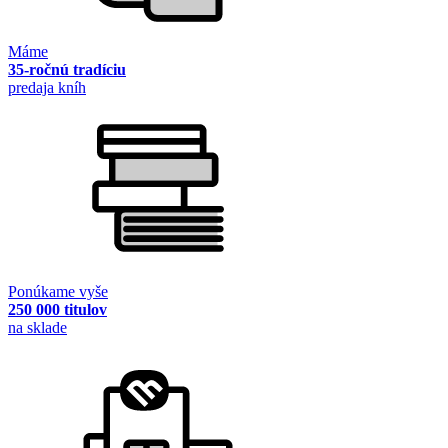
Máme
35-ročnú tradíciu
predaja kníh
Ponúkame vyše
250 000 titulov
na sklade