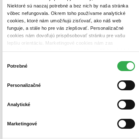
Najlacnejšie
Niektoré sú naozaj potrebné a bez nich by naša stránka
Najvyššia zľava
vôbec nefungovala. Okrem toho používame analytické
cookies, ktoré nám umožňujú zisťovať, ako náš web
funguje, a stále ho pre vás zlepšovať. Personalizačné
cookies nám dovoľujú prispôsobovať stránku pre vašu
lepšiu orientáciu. Marketingové cookies nám zas
umožňujú zobrazenie relevantnej reklamy. Niektoré údaje
zdieľame aj s tretími stranami. Veľmi by nám pomohlo,
Výber
keby sme mohli používať všetky tieto cookies. Ďakujeme!
Potrebné
súhlasu
Personalizačné
Analytické
Marketingové