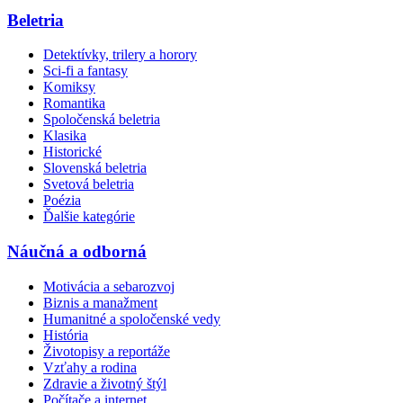
Beletria
Detektívky, trilery a horory
Sci-fi a fantasy
Komiksy
Romantika
Spoločenská beletria
Klasika
Historické
Slovenská beletria
Svetová beletria
Poézia
Ďalšie kategórie
Náučná a odborná
Motivácia a sebarozvoj
Biznis a manažment
Humanitné a spoločenské vedy
História
Životopisy a reportáže
Vzťahy a rodina
Zdravie a životný štýl
Počítače a internet