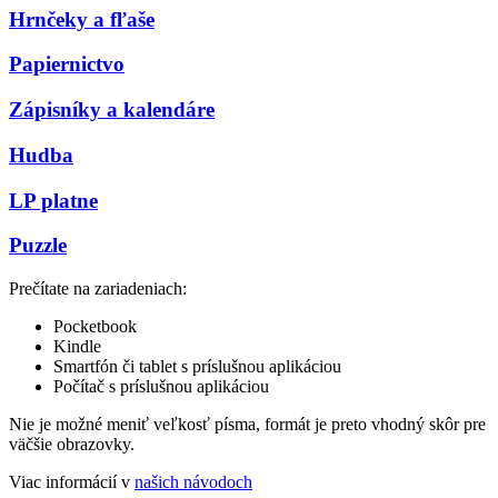
Hrnčeky a fľaše
Papiernictvo
Zápisníky a kalendáre
Hudba
LP platne
Puzzle
Prečítate na zariadeniach:
Pocketbook
Kindle
Smartfón či tablet s príslušnou aplikáciou
Počítač s príslušnou aplikáciou
Nie je možné meniť veľkosť písma, formát je preto vhodný skôr pre
väčšie obrazovky.
Viac informácií v
našich návodoch