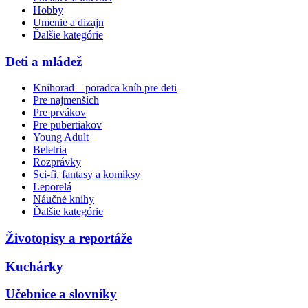
Hobby
Umenie a dizajn
Ďalšie kategórie
Deti a mládež
Knihorad – poradca kníh pre deti
Pre najmenších
Pre prvákov
Pre pubertiakov
Young Adult
Beletria
Rozprávky
Sci-fi, fantasy a komiksy
Leporelá
Náučné knihy
Ďalšie kategórie
Životopisy a reportáže
Kuchárky
Učebnice a slovníky