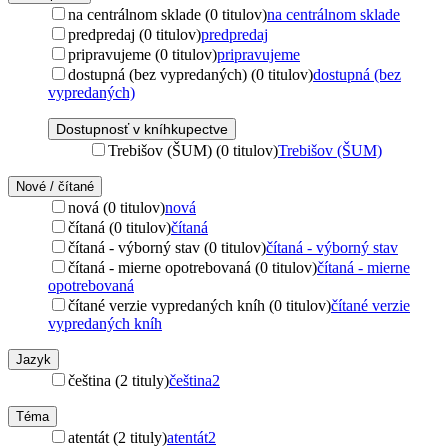
na centrálnom sklade (0 titulov)
na centrálnom sklade
predpredaj (0 titulov)
predpredaj
pripravujeme (0 titulov)
pripravujeme
dostupná (bez vypredaných) (0 titulov)
dostupná (bez
vypredaných)
Dostupnosť v kníhkupectve
Trebišov (ŠUM) (0 titulov)
Trebišov (ŠUM)
Nové / čítané
nová (0 titulov)
nová
čítaná (0 titulov)
čítaná
čítaná - výborný stav (0 titulov)
čítaná - výborný stav
čítaná - mierne opotrebovaná (0 titulov)
čítaná - mierne
opotrebovaná
čítané verzie vypredaných kníh (0 titulov)
čítané verzie
vypredaných kníh
Jazyk
čeština (2 tituly)
čeština
2
Téma
atentát (2 tituly)
atentát
2