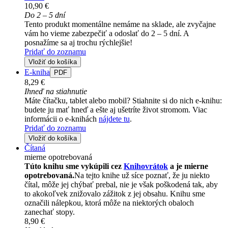
10,90 €
Do 2 – 5 dní
Tento produkt momentálne nemáme na sklade, ale zvyčajne
vám ho vieme zabezpečiť a odoslať do 2 – 5 dní. A
posnažíme sa aj trochu rýchlejšie!
Pridať do zoznamu
Vložiť do košíka
E-kniha
PDF
8,29 €
Ihneď na stiahnutie
Máte čítačku, tablet alebo mobil? Stiahnite si do nich e-knihu:
budete ju mať hneď a ešte aj ušetríte život stromom. Viac
informácii o e-knihách
nájdete tu
.
Pridať do zoznamu
Vložiť do košíka
Čítaná
mierne opotrebovaná
Túto knihu sme vykúpili cez
Knihovrátok
a je mierne
opotrebovaná.
Na tejto knihe už síce poznať, že ju niekto
čítal, môže jej chýbať prebal, nie je však poškodená tak, aby
to akokoľvek znižovalo zážitok z jej obsahu. Knihu sme
označili nálepkou, ktorá môže na niektorých obaloch
zanechať stopy.
8,90 €