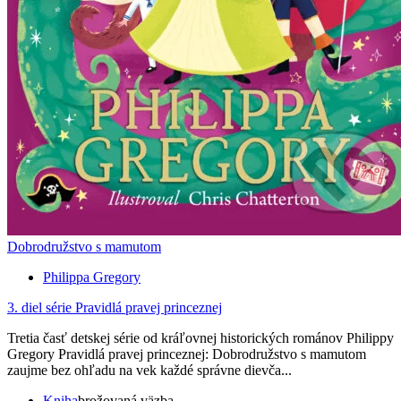
Dobrodružstvo s mamutom
Philippa Gregory
3. diel série
Pravidlá pravej princeznej
Tretia časť detskej série od kráľovnej historických románov Philippy
Gregory Pravidlá pravej princeznej: Dobrodružstvo s mamutom
zaujme bez ohľadu na vek každé správne dievča...
Kniha
brožovaná väzba