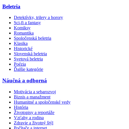
Beletria
Detektívky, trilery a horory
Sci-fi a fantasy
Komiksy
Romantika
Spoločenská beletria
Klasika
Historické
Slovenská beletria
Svetová beletria
Poézia
Ďalšie kategórie
Náučná a odborná
Motivácia a sebarozvoj
Biznis a manažment
Humanitné a spoločenské vedy
História
Životopisy a reportáže
Vzťahy a rodina
Zdravie a životný štýl
Počítače a internet