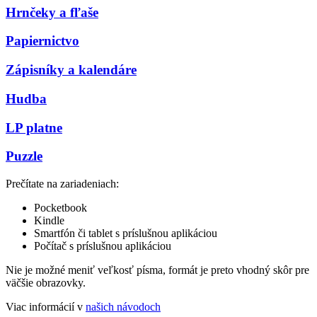
Hrnčeky a fľaše
Papiernictvo
Zápisníky a kalendáre
Hudba
LP platne
Puzzle
Prečítate na zariadeniach:
Pocketbook
Kindle
Smartfón či tablet s príslušnou aplikáciou
Počítač s príslušnou aplikáciou
Nie je možné meniť veľkosť písma, formát je preto vhodný skôr pre
väčšie obrazovky.
Viac informácií v
našich návodoch