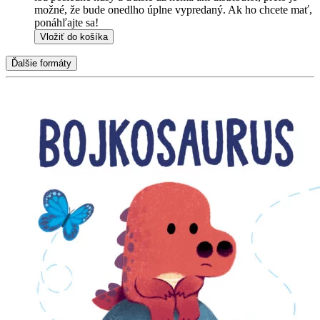
možné, že bude onedlho úplne vypredaný. Ak ho chcete mať,
ponáhľajte sa!
Vložiť do košíka
Ďalšie formáty