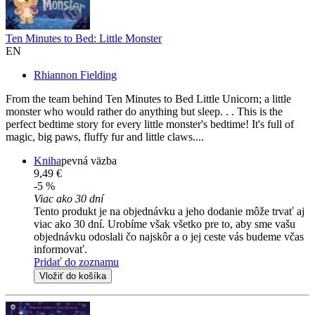
Ten Minutes to Bed: Little Monster
EN
Rhiannon Fielding
From the team behind Ten Minutes to Bed Little Unicorn; a little
monster who would rather do anything but sleep. . . This is the
perfect bedtime story for every little monster's bedtime! It's full of
magic, big paws, fluffy fur and little claws....
Kniha
pevná väzba
9,49 €
-5 %
Viac ako 30 dní
Tento produkt je na objednávku a jeho dodanie môže trvať aj
viac ako 30 dní. Urobíme však všetko pre to, aby sme vašu
objednávku odoslali čo najskôr a o jej ceste vás budeme včas
informovať.
Pridať do zoznamu
Vložiť do košíka