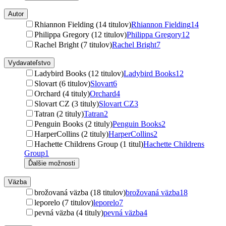
Autor
Rhiannon Fielding (14 titulov)
Rhiannon Fielding
14
Philippa Gregory (12 titulov)
Philippa Gregory
12
Rachel Bright (7 titulov)
Rachel Bright
7
Vydavateľstvo
Ladybird Books (12 titulov)
Ladybird Books
12
Slovart (6 titulov)
Slovart
6
Orchard (4 tituly)
Orchard
4
Slovart CZ (3 tituly)
Slovart CZ
3
Tatran (2 tituly)
Tatran
2
Penguin Books (2 tituly)
Penguin Books
2
HarperCollins (2 tituly)
HarperCollins
2
Hachette Childrens Group (1 titul)
Hachette Childrens
Group
1
Ďalšie možnosti
Väzba
brožovaná väzba (18 titulov)
brožovaná väzba
18
leporelo (7 titulov)
leporelo
7
pevná väzba (4 tituly)
pevná väzba
4