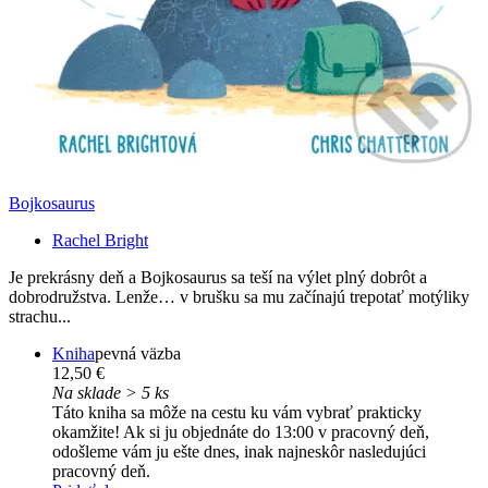
Bojkosaurus
Rachel Bright
Je prekrásny deň a Bojkosaurus sa teší na výlet plný dobrôt a
dobrodružstva. Lenže… v brušku sa mu začínajú trepotať motýliky
strachu...
Kniha
pevná väzba
12,50 €
Na sklade > 5 ks
Táto kniha sa môže na cestu ku vám vybrať prakticky
okamžite! Ak si ju objednáte do 13:00 v pracovný deň,
odošleme vám ju ešte dnes, inak najneskôr nasledujúci
pracovný deň.