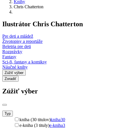
Knihy
Chris Chatterton
Ilustrátor Chris Chatterton
Pre deti a mládež
Životopisy a reportáže
Beletria pre deti
Rozprávky
Fantasy
Sci-fi, fantasy a komiksy
Náučné knihy
Zúžiť výber
Zoradiť
Zúžiť výber
Typ
kniha (30 titulov)
kniha
30
e-kniha (3 tituly)
e-kniha
3