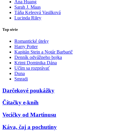
Ana Huang
Sarah J. Maas
Táňa Keleová Vasilková
Lucinda Riley
Top série
Romantické úteky
Harry Potter
Kapitán Stein a Notár Barbarič
Denník odvážneho bojka
Krimi Dominika Dána
Učím sa rozprávať
Duna
Smradi
Darčekové poukážky
Čítačky e-kníh
Vecičky od Martinusu
Káva, čaj a pochutiny