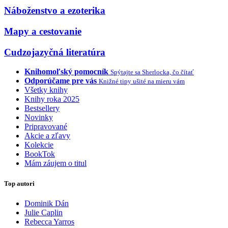
Náboženstvo a ezoterika
Mapy a cestovanie
Cudzojazyčná literatúra
Knihomoľský pomocník
Spýtajte sa Sherlocka, čo čítať
Odporúčame pre vás
Knižné tipy ušité na mieru vám
Všetky knihy
Knihy roka 2025
Bestsellery
Novinky
Pripravované
Akcie a zľavy
Kolekcie
BookTok
Mám záujem o titul
Top autori
Dominik Dán
Julie Caplin
Rebecca Yarros