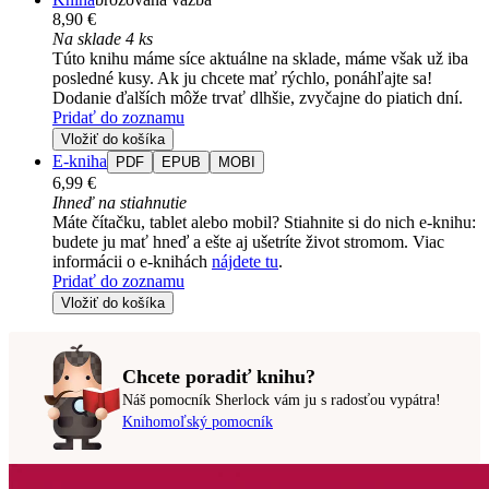
8,90 €
Na sklade 4 ks
Túto knihu máme síce aktuálne na sklade, máme však už iba
posledné kusy. Ak ju chcete mať rýchlo, ponáhľajte sa!
Dodanie ďalších môže trvať dlhšie, zvyčajne do piatich dní.
Pridať do zoznamu
Vložiť do košíka
E-kniha
PDF
EPUB
MOBI
6,99 €
Ihneď na stiahnutie
Máte čítačku, tablet alebo mobil? Stiahnite si do nich e-knihu:
budete ju mať hneď a ešte aj ušetríte život stromom. Viac
informácii o e-knihách
nájdete tu
.
Pridať do zoznamu
Vložiť do košíka
Chcete poradiť knihu?
Náš pomocník Sherlock vám ju s radosťou vypátra!
Knihomoľský pomocník