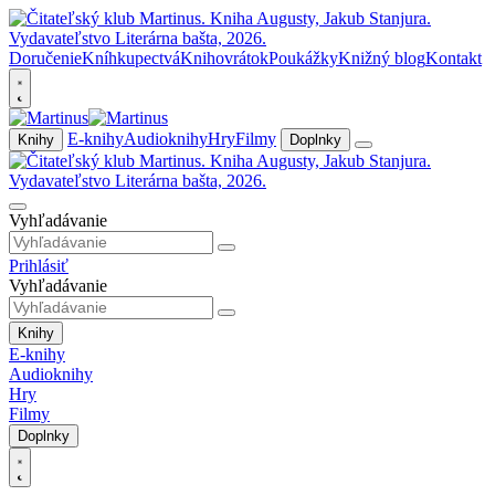
Doručenie
Kníhkupectvá
Knihovrátok
Poukážky
Knižný blog
Kontakt
E-knihy
Audioknihy
Hry
Filmy
Knihy
Doplnky
Vyhľadávanie
Prihlásiť
Vyhľadávanie
Knihy
E-knihy
Audioknihy
Hry
Filmy
Doplnky