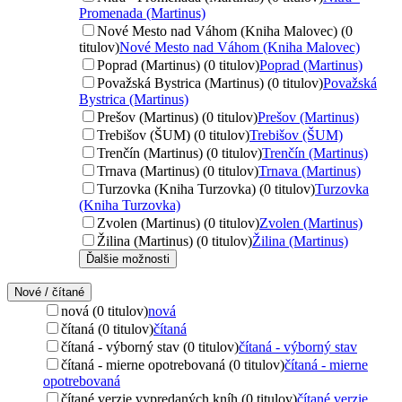
Promenada (Martinus)
Nové Mesto nad Váhom (Kniha Malovec) (0
titulov)
Nové Mesto nad Váhom (Kniha Malovec)
Poprad (Martinus) (0 titulov)
Poprad (Martinus)
Považská Bystrica (Martinus) (0 titulov)
Považská
Bystrica (Martinus)
Prešov (Martinus) (0 titulov)
Prešov (Martinus)
Trebišov (ŠUM) (0 titulov)
Trebišov (ŠUM)
Trenčín (Martinus) (0 titulov)
Trenčín (Martinus)
Trnava (Martinus) (0 titulov)
Trnava (Martinus)
Turzovka (Kniha Turzovka) (0 titulov)
Turzovka
(Kniha Turzovka)
Zvolen (Martinus) (0 titulov)
Zvolen (Martinus)
Žilina (Martinus) (0 titulov)
Žilina (Martinus)
Ďalšie možnosti
Nové / čítané
nová (0 titulov)
nová
čítaná (0 titulov)
čítaná
čítaná - výborný stav (0 titulov)
čítaná - výborný stav
čítaná - mierne opotrebovaná (0 titulov)
čítaná - mierne
opotrebovaná
čítané verzie vypredaných kníh (0 titulov)
čítané verzie