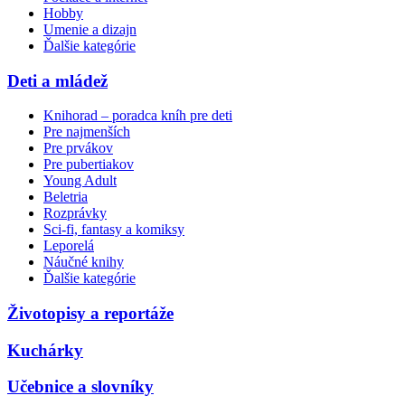
Hobby
Umenie a dizajn
Ďalšie kategórie
Deti a mládež
Knihorad – poradca kníh pre deti
Pre najmenších
Pre prvákov
Pre pubertiakov
Young Adult
Beletria
Rozprávky
Sci-fi, fantasy a komiksy
Leporelá
Náučné knihy
Ďalšie kategórie
Životopisy a reportáže
Kuchárky
Učebnice a slovníky