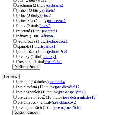
víly (2 tituly)
víly
2
záchrana (2 tituly)
záchrana
2
príbeh (2 tituly)
príbeh
2
princ (2 tituly)
princ
2
princezna (2 tituly)
princezna
2
hnev (2 tituly)
hnev
2
zvieratá (1 titul)
zvieratá
1
zábava (1 titul)
zábava
1
jednorožca (1 titul)
jednorožca
1
spánok (1 titul)
spánok
1
jednorožce (1 titul)
jednorožce
1
preteky (1 titul)
preteky
1
frustrácia (1 titul)
frustrácia
1
Ďalšie možnosti
Pre koho
pre deti (14 titulov)
pre deti
14
pre dievčatá (12 titulov)
pre dievčatá
12
pre dospelých (10 titulov)
pre dospelých
10
pre deti a mládež (10 titulov)
pre deti a mládež
10
pre chlapcov (2 tituly)
pre chlapcov
2
pre najmenších (1 titul)
pre najmenších
1
Ďalšie možnosti