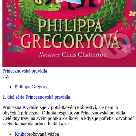
Princeznovská pravidla
CZ
Philippa Gregory
1. diel série
Princeznovská pravidla
Princezna Květuše žije v pohádkovém království, ale není to
obyčejná princezna. Odmítá respektovat Princeznovská pravidla.
Celé dny tráví na svém poníku Želíkovi, a když je potřeba, osvobodí
svého kamaráda prince Kuklíka ze...
Kniha
brožovaná väzba