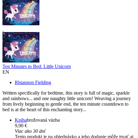
Ten Minutes to Bed: Little Unicorn
EN
Rhiannon Fielding
Written specifically for bedtime, this story is full of magic, sparkle
and rainbows... and one naughty little unicorn! Weaving a journey
from lively beginning to gentle end, the ten minute countdown to
bed is at the heart of this enchanting story...
Kniha
brožovaná väzba
9,90 €
Viac ako 30 dní
Tento produkt je na objednávku a jeho dodanie môže trvať aj