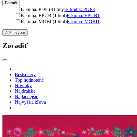
Formát
E-kniha: PDF (3 tituly)
E-kniha: PDF
3
E-kniha: EPUB (1 titul)
E-kniha: EPUB
1
E-kniha: MOBI (1 titul)
E-kniha: MOBI
1
Zúžiť výber
Zoradiť
Bestsellery
Top hodnotené
Novinky
Najdrahšie
Najlacnejšie
Najvyššia zľava