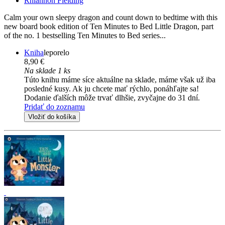
Rhiannon Fielding
Calm your own sleepy dragon and count down to bedtime with this
new board book edition of Ten Minutes to Bed Little Dragon, part
of the no. 1 bestselling Ten Minutes to Bed series...
Kniha
leporelo
8,90 €
Na sklade 1 ks
Túto knihu máme síce aktuálne na sklade, máme však už iba
posledné kusy. Ak ju chcete mať rýchlo, ponáhľajte sa!
Dodanie ďalších môže trvať dlhšie, zvyčajne do 31 dní.
Pridať do zoznamu
Vložiť do košíka