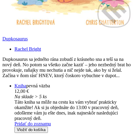
Dupkosaurus
Rachel Bright
Dupkosaurus sa jedného rána zobudí z krásneho sna a teší sa na
nový deň. No potom sa všetko začne kaziť – jeho nezbedný brat ho
provokuje, raňajky mu nechutia a nič nejde tak, ako by si želal.
Začína v ňom rásť HNEV, ktorý čoskoro vybuchne v dupot...
Kniha
pevná väzba
12,00 €
Na sklade > 5 ks
Táto kniha sa môže na cestu ku vám vybrať prakticky
okamžite! Ak si ju objednáte do 13:00 v pracovný deň,
odošleme vám ju ešte dnes, inak najneskôr nasledujúci
pracovný deň.
Pridať do zoznamu
Vložiť do košíka