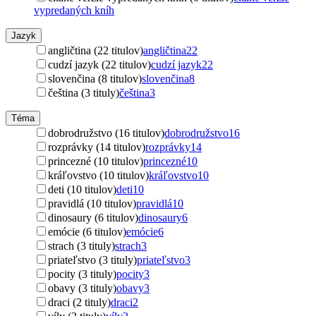
vypredaných kníh
Jazyk
angličtina (22 titulov)
angličtina
22
cudzí jazyk (22 titulov)
cudzí jazyk
22
slovenčina (8 titulov)
slovenčina
8
čeština (3 tituly)
čeština
3
Téma
dobrodružstvo (16 titulov)
dobrodružstvo
16
rozprávky (14 titulov)
rozprávky
14
princezné (10 titulov)
princezné
10
kráľovstvo (10 titulov)
kráľovstvo
10
deti (10 titulov)
deti
10
pravidlá (10 titulov)
pravidlá
10
dinosaury (6 titulov)
dinosaury
6
emócie (6 titulov)
emócie
6
strach (3 tituly)
strach
3
priateľstvo (3 tituly)
priateľstvo
3
pocity (3 tituly)
pocity
3
obavy (3 tituly)
obavy
3
draci (2 tituly)
draci
2