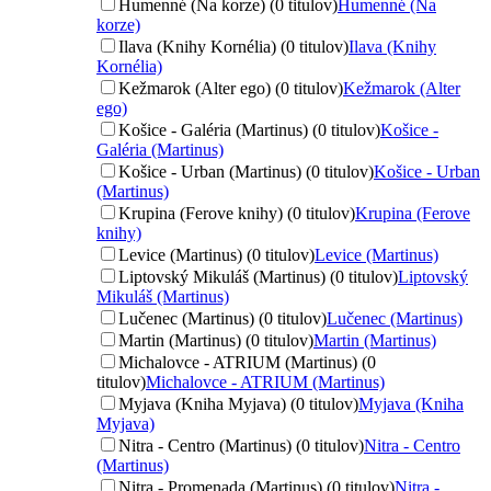
Humenné (Na korze) (0 titulov)
Humenné (Na
korze)
Ilava (Knihy Kornélia) (0 titulov)
Ilava (Knihy
Kornélia)
Kežmarok (Alter ego) (0 titulov)
Kežmarok (Alter
ego)
Košice - Galéria (Martinus) (0 titulov)
Košice -
Galéria (Martinus)
Košice - Urban (Martinus) (0 titulov)
Košice - Urban
(Martinus)
Krupina (Ferove knihy) (0 titulov)
Krupina (Ferove
knihy)
Levice (Martinus) (0 titulov)
Levice (Martinus)
Liptovský Mikuláš (Martinus) (0 titulov)
Liptovský
Mikuláš (Martinus)
Lučenec (Martinus) (0 titulov)
Lučenec (Martinus)
Martin (Martinus) (0 titulov)
Martin (Martinus)
Michalovce - ATRIUM (Martinus) (0
titulov)
Michalovce - ATRIUM (Martinus)
Myjava (Kniha Myjava) (0 titulov)
Myjava (Kniha
Myjava)
Nitra - Centro (Martinus) (0 titulov)
Nitra - Centro
(Martinus)
Nitra - Promenada (Martinus) (0 titulov)
Nitra -