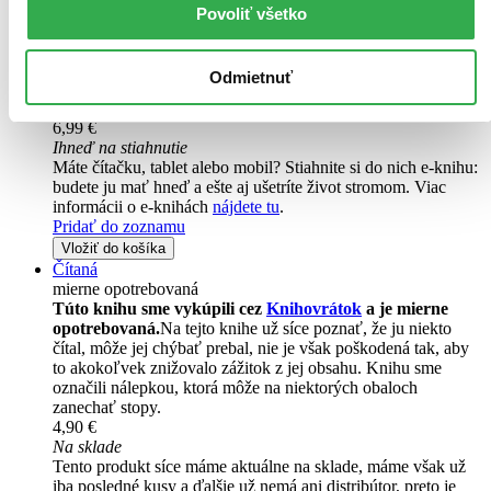
Túto knihu máme síce aktuálne na sklade, máme však už iba
Povoliť všetko
posledné kusy. Ak ju chcete mať rýchlo, ponáhľajte sa!
Dodanie ďalších môže trvať dlhšie, zvyčajne do piatich dní.
Pridať do zoznamu
Odmietnuť
Vložiť do košíka
E-kniha
PDF
6,99 €
Ihneď na stiahnutie
Máte čítačku, tablet alebo mobil? Stiahnite si do nich e-knihu:
budete ju mať hneď a ešte aj ušetríte život stromom. Viac
informácii o e-knihách
nájdete tu
.
Pridať do zoznamu
Vložiť do košíka
Čítaná
mierne opotrebovaná
Túto knihu sme vykúpili cez
Knihovrátok
a je mierne
opotrebovaná.
Na tejto knihe už síce poznať, že ju niekto
čítal, môže jej chýbať prebal, nie je však poškodená tak, aby
to akokoľvek znižovalo zážitok z jej obsahu. Knihu sme
označili nálepkou, ktorá môže na niektorých obaloch
zanechať stopy.
4,90 €
Na sklade
Tento produkt síce máme aktuálne na sklade, máme však už
iba posledné kusy a ďalšie už nemá ani distribútor, preto je