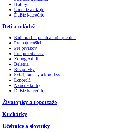
Hobby
Umenie a dizajn
Ďalšie kategórie
Deti a mládež
Knihorad – poradca kníh pre deti
Pre najmenších
Pre prvákov
Pre pubertiakov
Young Adult
Beletria
Rozprávky
Sci-fi, fantasy a komiksy
Leporelá
Náučné knihy
Ďalšie kategórie
Životopisy a reportáže
Kuchárky
Učebnice a slovníky