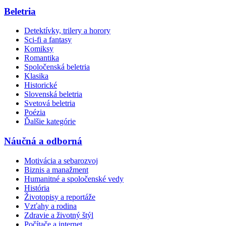
Beletria
Detektívky, trilery a horory
Sci-fi a fantasy
Komiksy
Romantika
Spoločenská beletria
Klasika
Historické
Slovenská beletria
Svetová beletria
Poézia
Ďalšie kategórie
Náučná a odborná
Motivácia a sebarozvoj
Biznis a manažment
Humanitné a spoločenské vedy
História
Životopisy a reportáže
Vzťahy a rodina
Zdravie a životný štýl
Počítače a internet