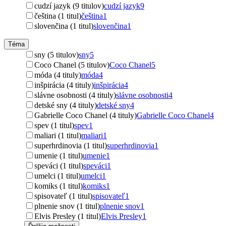
cudzí jazyk (9 titulov)
cudzí jazyk
9
čeština (1 titul)
čeština
1
slovenčina (1 titul)
slovenčina
1
Téma
sny (5 titulov)
sny
5
Coco Chanel (5 titulov)
Coco Chanel
5
móda (4 tituly)
móda
4
inšpirácia (4 tituly)
inšpirácia
4
slávne osobnosti (4 tituly)
slávne osobnosti
4
detské sny (4 tituly)
detské sny
4
Gabrielle Coco Chanel (4 tituly)
Gabrielle Coco Chanel
4
spev (1 titul)
spev
1
maliari (1 titul)
maliari
1
superhrdinovia (1 titul)
superhrdinovia
1
umenie (1 titul)
umenie
1
speváci (1 titul)
speváci
1
umelci (1 titul)
umelci
1
komiks (1 titul)
komiks
1
spisovateľ (1 titul)
spisovateľ
1
plnenie snov (1 titul)
plnenie snov
1
Elvis Presley (1 titul)
Elvis Presley
1