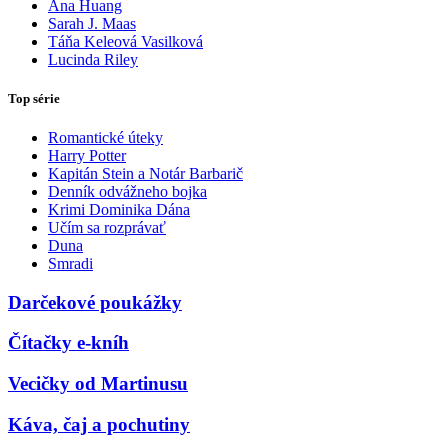
Ana Huang
Sarah J. Maas
Táňa Keleová Vasilková
Lucinda Riley
Top série
Romantické úteky
Harry Potter
Kapitán Stein a Notár Barbarič
Denník odvážneho bojka
Krimi Dominika Dána
Učím sa rozprávať
Duna
Smradi
Darčekové poukážky
Čítačky e-kníh
Vecičky od Martinusu
Káva, čaj a pochutiny