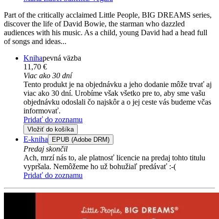
Part of the critically acclaimed Little People, BIG DREAMS series,
discover the life of David Bowie, the starman who dazzled
audiences with his music. As a child, young David had a head full
of songs and ideas...
Kniha
pevná väzba
11,70 €
Viac ako 30 dní
Tento produkt je na objednávku a jeho dodanie môže trvať aj
viac ako 30 dní. Urobíme však všetko pre to, aby sme vašu
objednávku odoslali čo najskôr a o jej ceste vás budeme včas
informovať.
Pridať do zoznamu
Vložiť do košíka
E-kniha
EPUB (Adobe DRM)
Predaj skončil
Ach, mrzí nás to, ale platnosť licencie na predaj tohto titulu
vypršala. Nemôžeme ho už bohužiaľ predávať :-(
Pridať do zoznamu