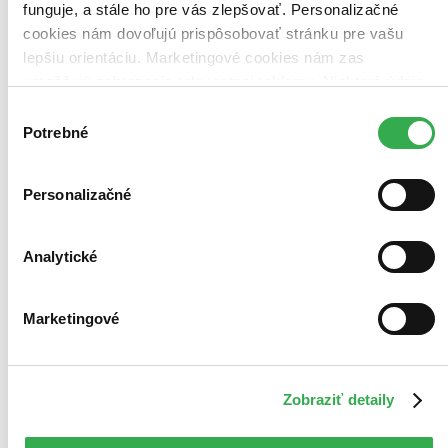
funguje, a stále ho pre vás zlepšovať. Personalizačné
cookies nám dovoľujú prispôsobovať stránku pre vašu
lepšiu orientáciu. Marketingové cookies nám zas
umožňujú zobrazenie relevantnej reklamy. Niektoré údaje
zdieľame aj s tretími stranami. Veľmi by nám pomohlo,
Výber
keby sme mohli používať všetky tieto cookies. Ďakujeme!
Potrebné
súhlasu
Personalizačné
Analytické
Marketingové
Coco Chanel (český jazyk)
Zobraziť detaily
CZ
Maria Isabel Sánchez Vegara