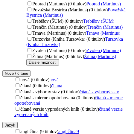
Poprad (Martinus) (0 titulov)
Poprad (Martinus)
Považská Bystrica (Martinus) (0 titulov)
Považská
Bystrica (Martinus)
Trebišov (ŠUM) (0 titulov)
Trebišov (ŠUM)
Trenčín (Martinus) (0 titulov)
Trenčín (Martinus)
Trnava (Martinus) (0 titulov)
Trnava (Martinus)
Turzovka (Kniha Turzovka) (0 titulov)
Turzovka
(Kniha Turzovka)
Zvolen (Martinus) (0 titulov)
Zvolen (Martinus)
Žilina (Martinus) (0 titulov)
Žilina (Martinus)
Ďalšie možnosti
Nové / čítané
nová (0 titulov)
nová
čítaná (0 titulov)
čítaná
čítaná - výborný stav (0 titulov)
čítaná - výborný stav
čítaná - mierne opotrebovaná (0 titulov)
čítaná - mierne
opotrebovaná
čítané verzie vypredaných kníh (0 titulov)
čítané verzie
vypredaných kníh
Jazyk
angličtina (9 titulov)
angličtina
9