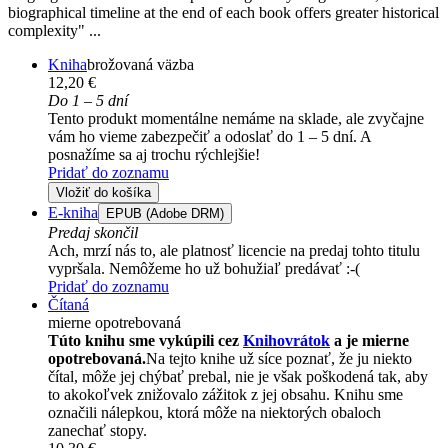
biographical timeline at the end of each book offers greater historical
complexity" ...
Kniha
brožovaná väzba
12,20 €
Do 1 – 5 dní
Tento produkt momentálne nemáme na sklade, ale zvyčajne
vám ho vieme zabezpečiť a odoslať do 1 – 5 dní. A
posnažíme sa aj trochu rýchlejšie!
Pridať do zoznamu
Vložiť do košíka
E-kniha
EPUB (Adobe DRM)
Predaj skončil
Ach, mrzí nás to, ale platnosť licencie na predaj tohto titulu
vypršala. Nemôžeme ho už bohužiaľ predávať :-(
Pridať do zoznamu
Čítaná
mierne opotrebovaná
Túto knihu sme vykúpili cez
Knihovrátok
a je mierne
opotrebovaná.
Na tejto knihe už síce poznať, že ju niekto
čítal, môže jej chýbať prebal, nie je však poškodená tak, aby
to akokoľvek znižovalo zážitok z jej obsahu. Knihu sme
označili nálepkou, ktorá môže na niektorých obaloch
zanechať stopy.