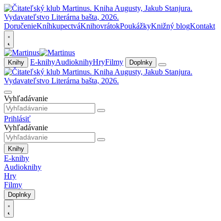
Doručenie
Kníhkupectvá
Knihovrátok
Poukážky
Knižný blog
Kontakt
E-knihy
Audioknihy
Hry
Filmy
Knihy
Doplnky
Vyhľadávanie
Prihlásiť
Vyhľadávanie
Knihy
E-knihy
Audioknihy
Hry
Filmy
Doplnky