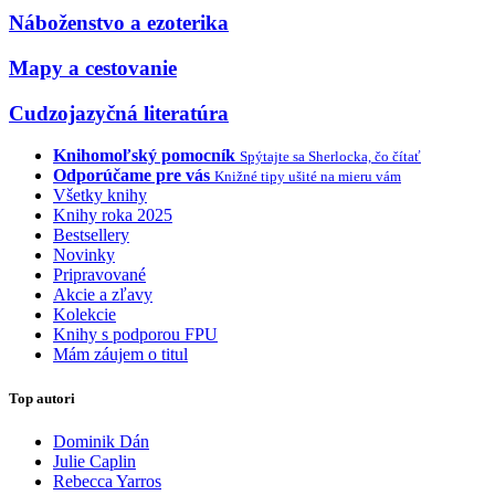
Náboženstvo a ezoterika
Mapy a cestovanie
Cudzojazyčná literatúra
Knihomoľský pomocník
Spýtajte sa Sherlocka, čo čítať
Odporúčame pre vás
Knižné tipy ušité na mieru vám
Všetky knihy
Knihy roka 2025
Bestsellery
Novinky
Pripravované
Akcie a zľavy
Kolekcie
Knihy s podporou FPU
Mám záujem o titul
Top autori
Dominik Dán
Julie Caplin
Rebecca Yarros