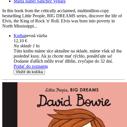
Maria Isabel Sanchez Vegara
In this book from the critically acclaimed, multimillion-copy
bestselling Little People, BIG DREAMS series, discover the life of
Elvis, the King of Rock 'n' Roll. Elvis was born into poverty in
North Mississippi...
Kniha
pevná väzba
12,10 €
Na sklade 1 ks
Túto knihu máme síce aktuálne na sklade, máme však už iba
posledné kusy. Ak ju chcete mať rýchlo, ponáhľajte sa!
Dodanie ďalších môže trvať dlhšie, zvyčajne do 32 dní.
Pridať do zoznamu
Vložiť do košíka