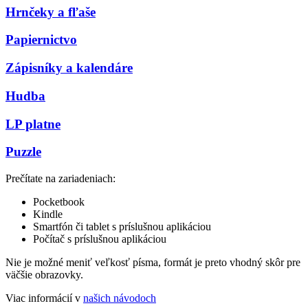
Hrnčeky a fľaše
Papiernictvo
Zápisníky a kalendáre
Hudba
LP platne
Puzzle
Prečítate na zariadeniach:
Pocketbook
Kindle
Smartfón či tablet s príslušnou aplikáciou
Počítač s príslušnou aplikáciou
Nie je možné meniť veľkosť písma, formát je preto vhodný skôr pre
väčšie obrazovky.
Viac informácií v
našich návodoch