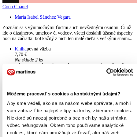
Coco Chanel
Maria Isabel Sánchez Vegara
Zoznám sa s výnimočnými ľuďmi a ich nevšednými osudmi. Či už
ide o dizajnérov, umelcov či vedcov, všetci dosiahli úžasné úspechy,
hoci na začiatku bol každý z nich len malé dieťa s veľkými snami...
Kniha
pevná väzba
7,70 €
Na sklade 2 ks
Túto knihu máme síce aktuálne na sklade, máme však už iba
posledné kusy. Ak ju chcete mať rýchlo, ponáhľajte sa!
Dodanie ďalších môže trvať dlhšie, zvyčajne do piatich dní.
Pridať do zoznamu
Vložiť do košíka
Môžeme pracovať s cookies a kontaktnými údajmi?
Aby sme vedeli, ako sa na našom webe správate, a mohli
vám zobraziť tie najlepšie tipy na knihy, zbierame cookies.
Niektoré sú naozaj potrebné a bez nich by naša stránka
vôbec nefungovala. Okrem toho používame analytické
cookies, ktoré nám umožňujú zisťovať, ako náš web