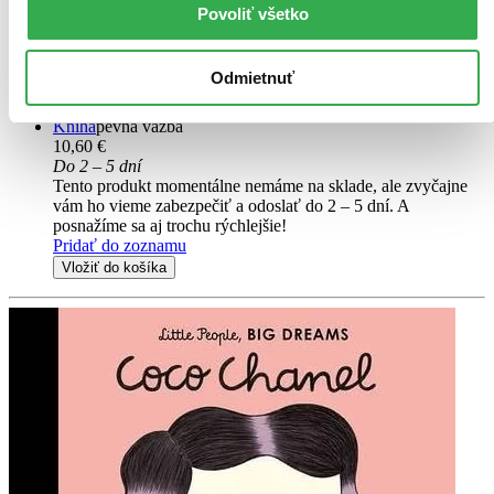
Povoliť všetko
Seznam se s životními osudy mimořádných osobností, od návrhářů a
umělců až po vědce. Všichni dosáhli úžasných úspěchů, byť na
začátku to byly pouhé děti s velkým snem. Poté, co jí zemřela
Odmietnuť
matka, vyrůstala malá Coco v sirotčinci, kde ji naučili zacházet...
Kniha
pevná väzba
10,60 €
Do 2 – 5 dní
Tento produkt momentálne nemáme na sklade, ale zvyčajne
vám ho vieme zabezpečiť a odoslať do 2 – 5 dní. A
posnažíme sa aj trochu rýchlejšie!
Pridať do zoznamu
Vložiť do košíka