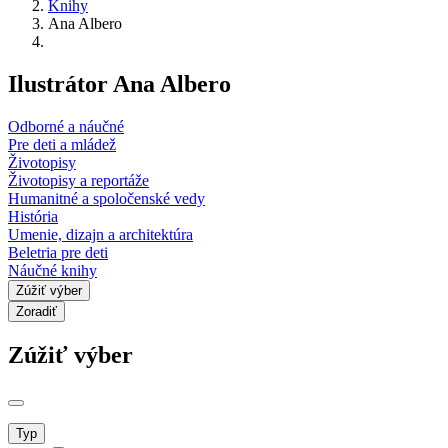
Knihy
Ana Albero
Ilustrátor Ana Albero
Odborné a náučné
Pre deti a mládež
Životopisy
Životopisy a reportáže
Humanitné a spoločenské vedy
História
Umenie, dizajn a architektúra
Beletria pre deti
Náučné knihy
Zúžiť výber
Zoradiť
Zúžiť výber
Typ