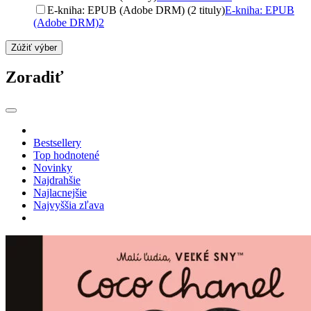
E-kniha: EPUB (Adobe DRM) (2 tituly)
E-kniha: EPUB
(Adobe DRM)
2
Zúžiť výber
Zoradiť
Bestsellery
Top hodnotené
Novinky
Najdrahšie
Najlacnejšie
Najvyššia zľava