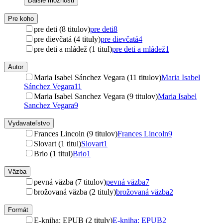
Ďalšie možnosti
Pre koho
pre deti (8 titulov)
pre deti
8
pre dievčatá (4 tituly)
pre dievčatá
4
pre deti a mládež (1 titul)
pre deti a mládež
1
Autor
Maria Isabel Sánchez Vegara (11 titulov)
Maria Isabel
Sánchez Vegara
11
Maria Isabel Sanchez Vegara (9 titulov)
Maria Isabel
Sanchez Vegara
9
Vydavateľstvo
Frances Lincoln (9 titulov)
Frances Lincoln
9
Slovart (1 titul)
Slovart
1
Brio (1 titul)
Brio
1
Väzba
pevná väzba (7 titulov)
pevná väzba
7
brožovaná väzba (2 tituly)
brožovaná väzba
2
Formát
E-kniha: EPUB (2 tituly)
E-kniha: EPUB
2