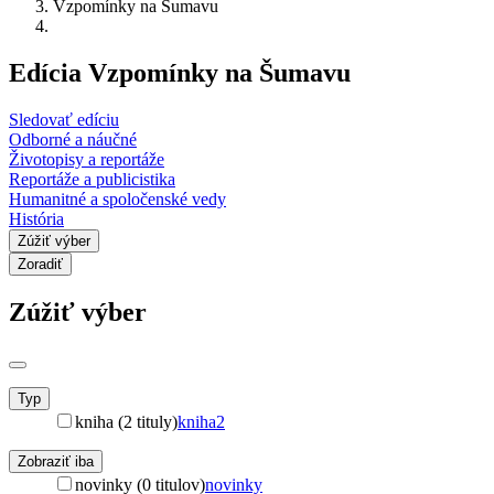
Vzpomínky na Šumavu
Edícia Vzpomínky na Šumavu
Sledovať edíciu
Odborné a náučné
Životopisy a reportáže
Reportáže a publicistika
Humanitné a spoločenské vedy
História
Zúžiť výber
Zoradiť
Zúžiť výber
Typ
kniha (2 tituly)
kniha
2
Zobraziť iba
novinky (0 titulov)
novinky