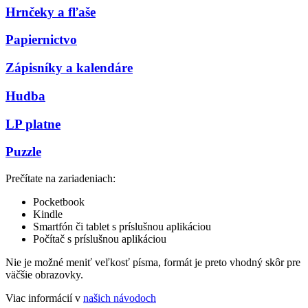
Hrnčeky a fľaše
Papiernictvo
Zápisníky a kalendáre
Hudba
LP platne
Puzzle
Prečítate na zariadeniach:
Pocketbook
Kindle
Smartfón či tablet s príslušnou aplikáciou
Počítač s príslušnou aplikáciou
Nie je možné meniť veľkosť písma, formát je preto vhodný skôr pre
väčšie obrazovky.
Viac informácií v
našich návodoch