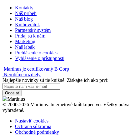
Kontakty
Náš príbeh
Náš blog
Knihovrátok
Partnerský systém
Pridaj sa k nám
Marketing
Náš labák
Prehlásenie o cookies
Vyhlásenie o prístupnosti
Martinus je certifikovaný B Corp
Nerobíme rozdiely
Najlepšie novinky sú tie knižné. Získajte ich ako prví:
Odoslať
© 2000-2026 Martinus. Internetové kníhkupectvo. Všetky práva
vyhradené.
Nastaviť cookies
Ochrana súkromia
Obchodné podmienky