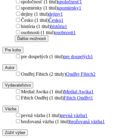
spoločnosť (1 titul)
spoločnosť
1
spomienky (1 titul)
spomienky
1
dejiny (1 titul)
dejiny
1
Česko (1 titul)
Česko
1
história (1 titul)
história
1
osobnosti (1 titul)
osobnosti
1
Ďalšie možnosti
Pre koho
pre dospelých (1 titul)
pre dospelých
1
Autor
Ondřej Fibich (2 tituly)
Ondřej Fibich
2
Vydavateľstvo
Medial Awika (1 titul)
Medial Awika
1
Fibich Ondřej (1 titul)
Fibich Ondřej
1
Väzba
pevná väzba (1 titul)
pevná väzba
1
brožovaná väzba (1 titul)
brožovaná väzba
1
Zúžiť výber