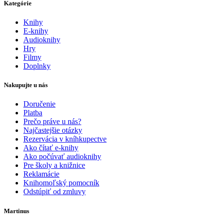
Kategórie
Knihy
E-knihy
Audioknihy
Hry
Filmy
Doplnky
Nakupujte u nás
Doručenie
Platba
Prečo práve u nás?
Najčastejšie otázky
Rezervácia v kníhkupectve
Ako čítať e-knihy
Ako počúvať audioknihy
Pre školy a knižnice
Reklamácie
Knihomoľský pomocník
Odstúpiť od zmluvy
Martinus