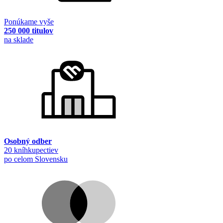
Ponúkame vyše
250 000 titulov
na sklade
Osobný odber
20 kníhkupectiev
po celom Slovensku