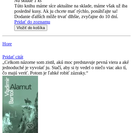
Na sklade 1 ks
Túto knihu máme síce aktuálne na sklade, máme však už iba
posledné kusy. Ak ju chcete mať rýchlo, ponáhľajte sa!
Dodanie ďalších môže trvať dlhšie, zvyčajne do 10 dní.
Pridať do zoznamu
Vložiť do košíka
Hore
Pridať citát
Celkom názorne som zistil, akú moc predstavuje pevná viera a aké
jednoduché je vyvolať ju. Stačí, aby si ty vedel o niečo viac ako tí,
čo majú veriť. Potom je ľahké robiť zázraky.