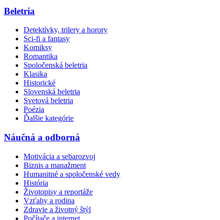
Beletria
Detektívky, trilery a horory
Sci-fi a fantasy
Komiksy
Romantika
Spoločenská beletria
Klasika
Historické
Slovenská beletria
Svetová beletria
Poézia
Ďalšie kategórie
Náučná a odborná
Motivácia a sebarozvoj
Biznis a manažment
Humanitné a spoločenské vedy
História
Životopisy a reportáže
Vzťahy a rodina
Zdravie a životný štýl
Počítače a internet