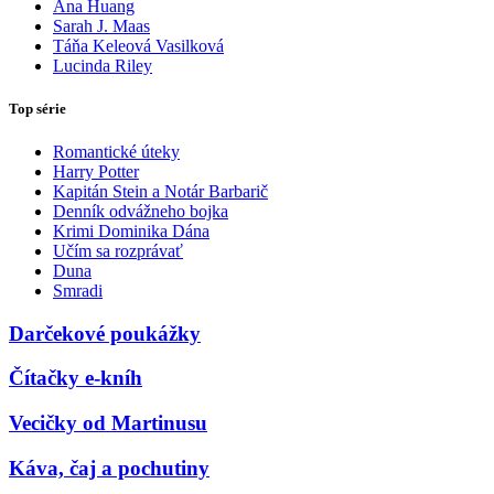
Ana Huang
Sarah J. Maas
Táňa Keleová Vasilková
Lucinda Riley
Top série
Romantické úteky
Harry Potter
Kapitán Stein a Notár Barbarič
Denník odvážneho bojka
Krimi Dominika Dána
Učím sa rozprávať
Duna
Smradi
Darčekové poukážky
Čítačky e-kníh
Vecičky od Martinusu
Káva, čaj a pochutiny