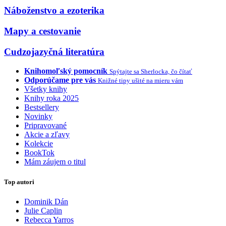
Náboženstvo a ezoterika
Mapy a cestovanie
Cudzojazyčná literatúra
Knihomoľský pomocník
Spýtajte sa Sherlocka, čo čítať
Odporúčame pre vás
Knižné tipy ušité na mieru vám
Všetky knihy
Knihy roka 2025
Bestsellery
Novinky
Pripravované
Akcie a zľavy
Kolekcie
BookTok
Mám záujem o titul
Top autori
Dominik Dán
Julie Caplin
Rebecca Yarros