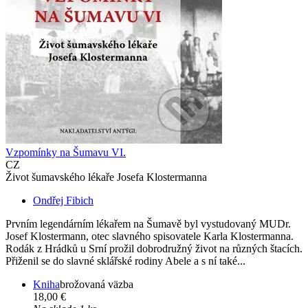
Vzpomínky na Šumavu VI.
CZ
Život šumavského lékaře Josefa Klostermanna
Ondřej Fibich
Prvním legendárním lékařem na Šumavě byl vystudovaný MUDr.
Josef Klostermann, otec slavného spisovatele Karla Klostermanna.
Rodák z Hrádků u Srní prožil dobrodružný život na různých štacích.
Přiženil se do slavné sklářské rodiny Abele a s ní také...
Kniha
brožovaná väzba
18,00 €