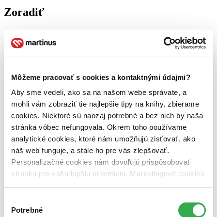
Zoradiť
Bestsellery
Top hodnotené
Novinky
Môžeme pracovať s cookies a kontaktnými údajmi?
Najdrahšie
Aby sme vedeli, ako sa na našom webe správate, a
Najlacnejšie
Najvyššia zľava
mohli vám zobraziť tie najlepšie tipy na knihy, zbierame
cookies. Niektoré sú naozaj potrebné a bez nich by naša
stránka vôbec nefungovala. Okrem toho používame
analytické cookies, ktoré nám umožňujú zisťovať, ako
náš web funguje, a stále ho pre vás zlepšovať.
Personalizačné cookies nám dovoľujú prispôsobovať
stránku pre vašu lepšiu orientáciu. Marketingové cookies
nám zas umožňujú zobrazenie relevantnej reklamy.
Niektoré údaje zdieľame aj s tretími stranami. Veľmi by
Výber
nám pomohlo, keby sme mohli používať všetky tieto
Potrebné
súhlasu