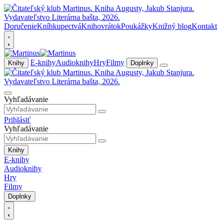
Doručenie
Kníhkupectvá
Knihovrátok
Poukážky
Knižný blog
Kontakt
E-knihy
Audioknihy
Hry
Filmy
Knihy
Doplnky
Vyhľadávanie
Prihlásiť
Vyhľadávanie
Knihy
E-knihy
Audioknihy
Hry
Filmy
Doplnky