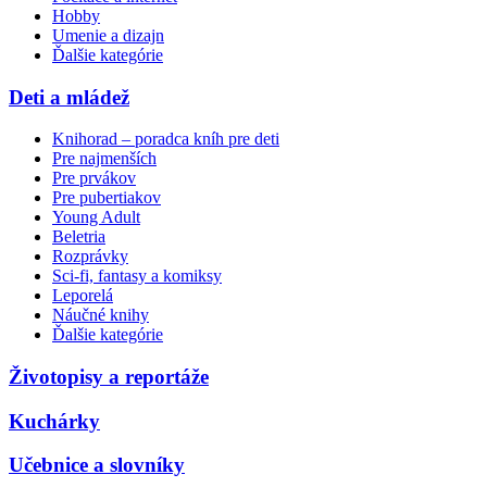
Hobby
Umenie a dizajn
Ďalšie kategórie
Deti a mládež
Knihorad – poradca kníh pre deti
Pre najmenších
Pre prvákov
Pre pubertiakov
Young Adult
Beletria
Rozprávky
Sci-fi, fantasy a komiksy
Leporelá
Náučné knihy
Ďalšie kategórie
Životopisy a reportáže
Kuchárky
Učebnice a slovníky