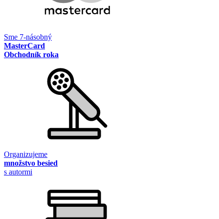
Sme 7-násobný
MasterCard
Obchodník roka
Organizujeme
množstvo besied
s autormi