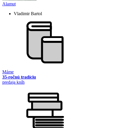
Alamut
Vladimir Bartol
Máme
35-ročnú tradíciu
predaja kníh