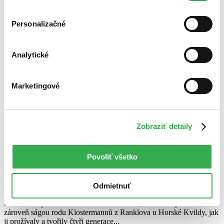
cookies. Ďakujeme!
Personalizačné
Analytické
Marketingové
Zobraziť detaily
Vzpomínky na Šumavu V.
CZ
Povoliť všetko
Pověstný obr Rankl-Sepp aneb Život Josefa Klostermanna
Ondřej Fibich
Odmietnuť
Unikátní publikace, která od legendy o "posledním šumavském
obrovi" dospěla k živoucímu obrazu horala, sedláka a povozníka. Je
zároveň ságou rodu Klostermannů z Ranklova u Horské Kvildy, jak
ji prožívaly a tvořily čtyři generace...