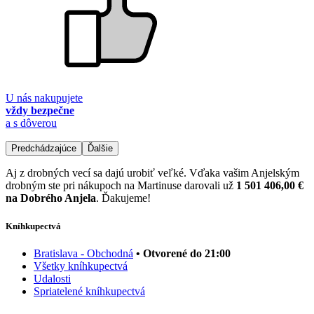
U nás nakupujete
vždy bezpečne
a s dôverou
Predchádzajúce
Ďalšie
Aj z drobných vecí sa dajú urobiť veľké. Vďaka vašim Anjelským
drobným ste pri nákupoch na Martinuse darovali už
1 501 406,00 €
na Dobrého Anjela
. Ďakujeme!
Kníhkupectvá
Bratislava - Obchodná
• Otvorené do 21:00
Všetky kníhkupectvá
Udalosti
Spriatelené kníhkupectvá