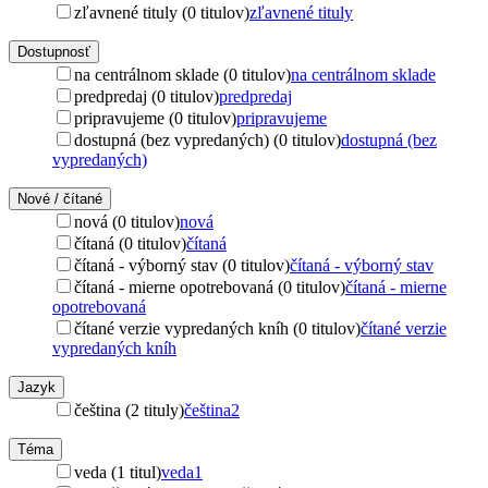
zľavnené tituly (0 titulov)
zľavnené tituly
Dostupnosť
na centrálnom sklade (0 titulov)
na centrálnom sklade
predpredaj (0 titulov)
predpredaj
pripravujeme (0 titulov)
pripravujeme
dostupná (bez vypredaných) (0 titulov)
dostupná (bez
vypredaných)
Nové / čítané
nová (0 titulov)
nová
čítaná (0 titulov)
čítaná
čítaná - výborný stav (0 titulov)
čítaná - výborný stav
čítaná - mierne opotrebovaná (0 titulov)
čítaná - mierne
opotrebovaná
čítané verzie vypredaných kníh (0 titulov)
čítané verzie
vypredaných kníh
Jazyk
čeština (2 tituly)
čeština
2
Téma
veda (1 titul)
veda
1