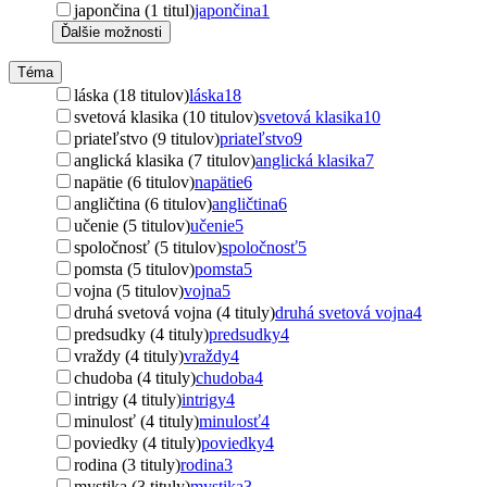
japončina (1 titul)
japončina
1
Ďalšie možnosti
Téma
láska (18 titulov)
láska
18
svetová klasika (10 titulov)
svetová klasika
10
priateľstvo (9 titulov)
priateľstvo
9
anglická klasika (7 titulov)
anglická klasika
7
napätie (6 titulov)
napätie
6
angličtina (6 titulov)
angličtina
6
učenie (5 titulov)
učenie
5
spoločnosť (5 titulov)
spoločnosť
5
pomsta (5 titulov)
pomsta
5
vojna (5 titulov)
vojna
5
druhá svetová vojna (4 tituly)
druhá svetová vojna
4
predsudky (4 tituly)
predsudky
4
vraždy (4 tituly)
vraždy
4
chudoba (4 tituly)
chudoba
4
intrigy (4 tituly)
intrigy
4
minulosť (4 tituly)
minulosť
4
poviedky (4 tituly)
poviedky
4
rodina (3 tituly)
rodina
3
mystika (3 tituly)
mystika
3