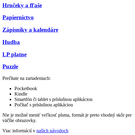
Hrnčeky a fľaše
Papiernictvo
Zápisníky a kalendáre
Hudba
LP platne
Puzzle
Prečítate na zariadeniach:
Pocketbook
Kindle
Smartfón či tablet s príslušnou aplikáciou
Počítač s príslušnou aplikáciou
Nie je možné meniť veľkosť písma, formát je preto vhodný skôr pre
väčšie obrazovky.
Viac informácií v
našich návodoch