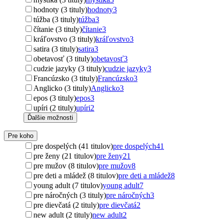
hodnoty (3 tituly)
hodnoty
3
túžba (3 tituly)
túžba
3
čítanie (3 tituly)
čítanie
3
kráľovstvo (3 tituly)
kráľovstvo
3
satira (3 tituly)
satira
3
obetavosť (3 tituly)
obetavosť
3
cudzie jazyky (3 tituly)
cudzie jazyky
3
Francúzsko (3 tituly)
Francúzsko
3
Anglicko (3 tituly)
Anglicko
3
epos (3 tituly)
epos
3
upíri (2 tituly)
upíri
2
Ďalšie možnosti
Pre koho
pre dospelých (41 titulov)
pre dospelých
41
pre ženy (21 titulov)
pre ženy
21
pre mužov (8 titulov)
pre mužov
8
pre deti a mládež (8 titulov)
pre deti a mládež
8
young adult (7 titulov)
young adult
7
pre náročných (3 tituly)
pre náročných
3
pre dievčatá (2 tituly)
pre dievčatá
2
new adult (2 tituly)
new adult
2