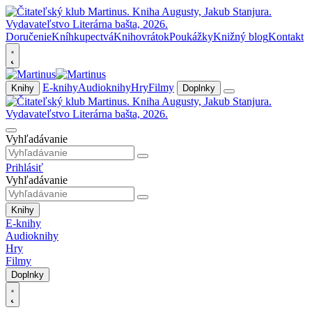
Doručenie
Kníhkupectvá
Knihovrátok
Poukážky
Knižný blog
Kontakt
E-knihy
Audioknihy
Hry
Filmy
Knihy
Doplnky
Vyhľadávanie
Prihlásiť
Vyhľadávanie
Knihy
E-knihy
Audioknihy
Hry
Filmy
Doplnky