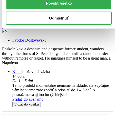
Povoliť všetko
Odmietnuť
Crime and Punishment
EN
Fyodor Dostoyevsky
Raskolnikov, a destitute and desperate former student, wanders
through the slums of St Petersburg and commits a random murder
without remorse or regret. He imagines himself to be a great man, a
Napoleon...
Kniha
brožovaná väzba
14,00 €
Do 1 – 5 dní
Tento produkt momentálne nemáme na sklade, ale zvyčajne
vám ho vieme zabezpečiť a odoslať do 1 – 5 dní. A
posnažíme sa aj trochu rýchlejšie!
Pridať do zoznamu
Vložiť do košíka