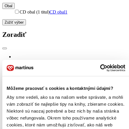
Obal
CD obal (1 titul)
CD obal
1
Zúžiť výber
Zoradiť
Bestsellery
Top hodnotené
Novinky
Najdrahšie
Najlacnejšie
Najvyššia zľava
Môžeme pracovať s cookies a kontaktnými údajmi?
187 produktov
Aby sme vedeli, ako sa na našom webe správate, a mohli
vám zobraziť tie najlepšie tipy na knihy, zbierame cookies.
Niektoré sú naozaj potrebné a bez nich by naša stránka
vôbec nefungovala. Okrem toho používame analytické
cookies, ktoré nám umožňujú zisťovať, ako náš web