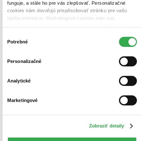
funguje, a stále ho pre vás zlepšovať. Personalizačné
cookies nám dovoľujú prispôsobovať stránku pre vašu
lepšiu orientáciu. Marketingové cookies nám zas
umožňujú zobrazenie relevantnej reklamy. Niektoré údaje
zdieľame aj s tretími stranami. Veľmi by nám pomohlo,
Výber
keby sme mohli používať všetky tieto cookies. Ďakujeme!
Potrebné
súhlasu
Personalizačné
Analytické
Marketingové
Zobraziť detaily