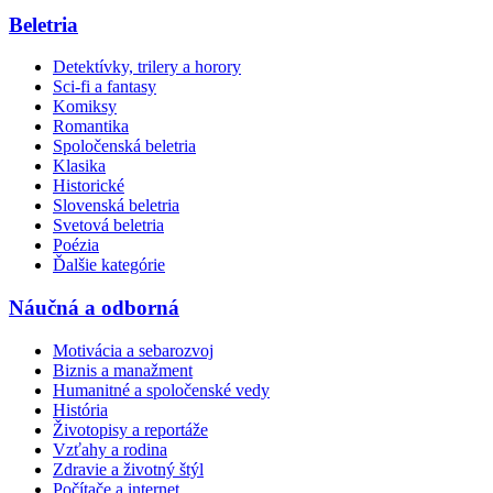
Beletria
Detektívky, trilery a horory
Sci-fi a fantasy
Komiksy
Romantika
Spoločenská beletria
Klasika
Historické
Slovenská beletria
Svetová beletria
Poézia
Ďalšie kategórie
Náučná a odborná
Motivácia a sebarozvoj
Biznis a manažment
Humanitné a spoločenské vedy
História
Životopisy a reportáže
Vzťahy a rodina
Zdravie a životný štýl
Počítače a internet