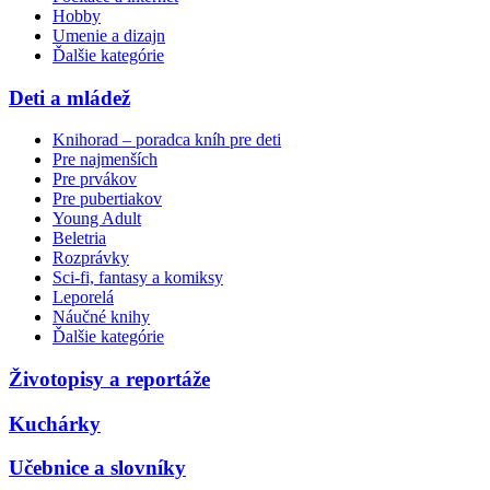
Hobby
Umenie a dizajn
Ďalšie kategórie
Deti a mládež
Knihorad – poradca kníh pre deti
Pre najmenších
Pre prvákov
Pre pubertiakov
Young Adult
Beletria
Rozprávky
Sci-fi, fantasy a komiksy
Leporelá
Náučné knihy
Ďalšie kategórie
Životopisy a reportáže
Kuchárky
Učebnice a slovníky