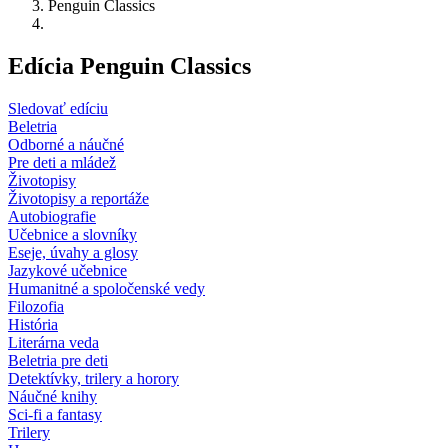
Penguin Classics
Edícia Penguin Classics
Sledovať edíciu
Beletria
Odborné a náučné
Pre deti a mládež
Životopisy
Životopisy a reportáže
Autobiografie
Učebnice a slovníky
Eseje, úvahy a glosy
Jazykové učebnice
Humanitné a spoločenské vedy
Filozofia
História
Literárna veda
Beletria pre deti
Detektívky, trilery a horory
Náučné knihy
Sci-fi a fantasy
Trilery