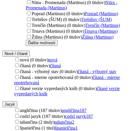
Nitra - Promenada (Martinus) (0 titulov)
Nitra -
Promenada (Martinus)
Poprad (Martinus) (0 titulov)
Poprad (Martinus)
Trebišov (ŠUM) (0 titulov)
Trebišov (ŠUM)
Trenčín (Martinus) (0 titulov)
Trenčín (Martinus)
Trnava (Martinus) (0 titulov)
Trnava (Martinus)
Žilina (Martinus) (0 titulov)
Žilina (Martinus)
Ďalšie možnosti
Nové / čítané
nová (0 titulov)
nová
čítaná (0 titulov)
čítaná
čítaná - výborný stav (0 titulov)
čítaná - výborný stav
čítaná - mierne opotrebovaná (0 titulov)
čítaná - mierne
opotrebovaná
čítané verzie vypredaných kníh (0 titulov)
čítané verzie
vypredaných kníh
Jazyk
angličtina (187 titulov)
angličtina
187
cudzí jazyk (187 titulov)
cudzí jazyk
187
taliančina (2 tituly)
taliančina
2
španielčina (1 titul)
španielčina
1