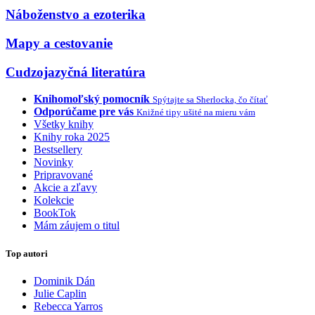
Náboženstvo a ezoterika
Mapy a cestovanie
Cudzojazyčná literatúra
Knihomoľský pomocník
Spýtajte sa Sherlocka, čo čítať
Odporúčame pre vás
Knižné tipy ušité na mieru vám
Všetky knihy
Knihy roka 2025
Bestsellery
Novinky
Pripravované
Akcie a zľavy
Kolekcie
BookTok
Mám záujem o titul
Top autori
Dominik Dán
Julie Caplin
Rebecca Yarros