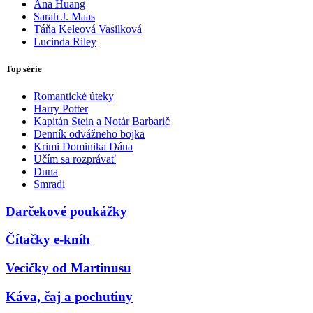
Ana Huang
Sarah J. Maas
Táňa Keleová Vasilková
Lucinda Riley
Top série
Romantické úteky
Harry Potter
Kapitán Stein a Notár Barbarič
Denník odvážneho bojka
Krimi Dominika Dána
Učím sa rozprávať
Duna
Smradi
Darčekové poukážky
Čítačky e-kníh
Vecičky od Martinusu
Káva, čaj a pochutiny