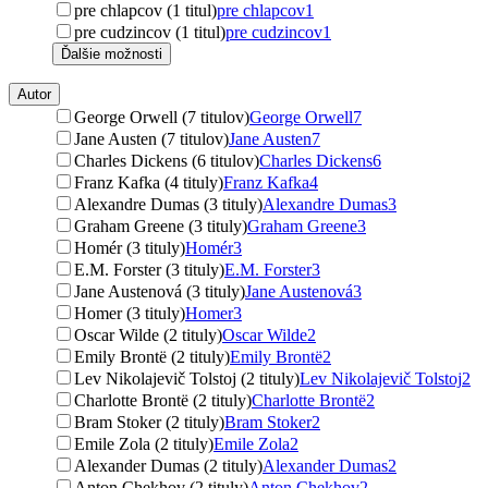
pre chlapcov (1 titul)
pre chlapcov
1
pre cudzincov (1 titul)
pre cudzincov
1
Ďalšie možnosti
Autor
George Orwell (7 titulov)
George Orwell
7
Jane Austen (7 titulov)
Jane Austen
7
Charles Dickens (6 titulov)
Charles Dickens
6
Franz Kafka (4 tituly)
Franz Kafka
4
Alexandre Dumas (3 tituly)
Alexandre Dumas
3
Graham Greene (3 tituly)
Graham Greene
3
Homér (3 tituly)
Homér
3
E.M. Forster (3 tituly)
E.M. Forster
3
Jane Austenová (3 tituly)
Jane Austenová
3
Homer (3 tituly)
Homer
3
Oscar Wilde (2 tituly)
Oscar Wilde
2
Emily Brontë (2 tituly)
Emily Brontë
2
Lev Nikolajevič Tolstoj (2 tituly)
Lev Nikolajevič Tolstoj
2
Charlotte Brontë (2 tituly)
Charlotte Brontë
2
Bram Stoker (2 tituly)
Bram Stoker
2
Emile Zola (2 tituly)
Emile Zola
2
Alexander Dumas (2 tituly)
Alexander Dumas
2
Anton Chekhov (2 tituly)
Anton Chekhov
2