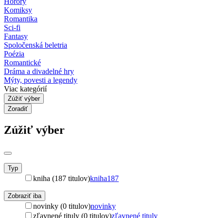
Horory
Komiksy
Romantika
Sci-fi
Fantasy
Spoločenská beletria
Poézia
Romantické
Dráma a divadelné hry
Mýty, povesti a legendy
Viac kategórií
Zúžiť výber
Zoradiť
Zúžiť výber
Typ
kniha (187 titulov)
kniha
187
Zobraziť iba
novinky (0 titulov)
novinky
zľavnené tituly (0 titulov)
zľavnené tituly