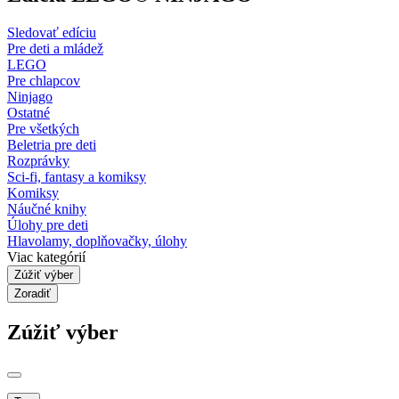
Sledovať edíciu
Pre deti a mládež
LEGO
Pre chlapcov
Ninjago
Ostatné
Pre všetkých
Beletria pre deti
Rozprávky
Sci-fi, fantasy a komiksy
Komiksy
Náučné knihy
Úlohy pre deti
Hlavolamy, doplňovačky, úlohy
Viac kategórií
Zúžiť výber
Zoradiť
Zúžiť výber