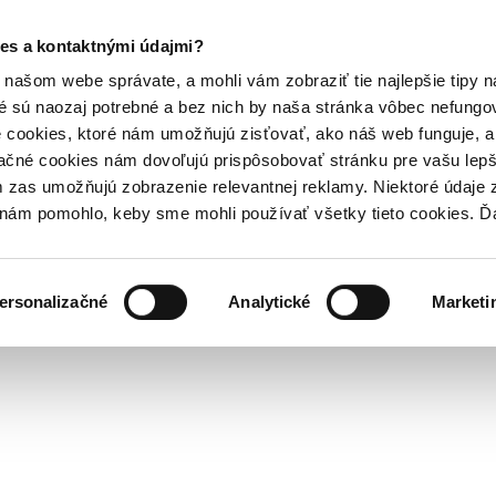
es a kontaktnými údajmi?
našom webe správate, a mohli vám zobraziť tie najlepšie tipy n
é sú naozaj potrebné a bez nich by naša stránka vôbec nefung
 cookies, ktoré nám umožňujú zisťovať, ako náš web funguje, a 
ačné cookies nám dovoľujú prispôsobovať stránku pre vašu lepši
zas umožňujú zobrazenie relevantnej reklamy. Niektoré údaje z
y nám pomohlo, keby sme mohli používať všetky tieto cookies. 
ersonalizačné
Analytické
Marketi