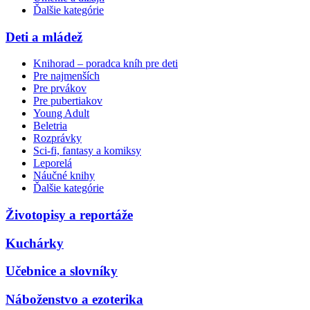
Ďalšie kategórie
Deti a mládež
Knihorad – poradca kníh pre deti
Pre najmenších
Pre prvákov
Pre pubertiakov
Young Adult
Beletria
Rozprávky
Sci-fi, fantasy a komiksy
Leporelá
Náučné knihy
Ďalšie kategórie
Životopisy a reportáže
Kuchárky
Učebnice a slovníky
Náboženstvo a ezoterika