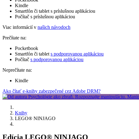
Kindle
Smartfón či tablet s príslušnou aplikáciou
Počítač s príslušnou aplikáciou
Viac informácií v
našich návodoch
Prečítate na:
Pocketbook
Smartfón či tablet
s podporovanou aplikáciou
Počítač
s podporovanou aplikáciou
Neprečítate na:
Kindle
Ako čítať e-knihy zabezpečené cez Adobe DRM?
Knihy
LEGO® NINJAGO
Edícia LEGO® NINJAGO