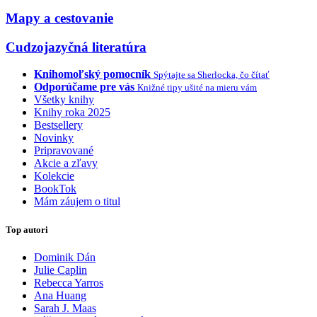
Mapy a cestovanie
Cudzojazyčná literatúra
Knihomoľský pomocník
Spýtajte sa Sherlocka, čo čítať
Odporúčame pre vás
Knižné tipy ušité na mieru vám
Všetky knihy
Knihy roka 2025
Bestsellery
Novinky
Pripravované
Akcie a zľavy
Kolekcie
BookTok
Mám záujem o titul
Top autori
Dominik Dán
Julie Caplin
Rebecca Yarros
Ana Huang
Sarah J. Maas