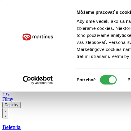
Doručenie
Kníhkupectvá
Knihovrátok
Poukážky
Knižný blog
Kontakt
Môžeme pracovať s cooki
Aby sme vedeli, ako sa na 
zbierame cookies. Niektor
E-knihy
Audioknihy
Hry
Filmy
Knihy
Doplnky
toho používame analytické
vás zlepšovať. Personaliz
Vyhľadávanie
Marketingové cookies nám 
tretími stranami. Veľmi b
Prihlásiť
Vyhľadávanie
Výber
Knihy
Potrebné
P
súhlasu
E-knihy
Audioknihy
Hry
Filmy
Doplnky
Beletria