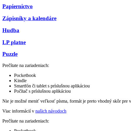
Papiernictvo
Zápisníky a kalendáre
Hudba
LP platne
Puzzle
Prečítate na zariadeniach:
Pocketbook
Kindle
Smartfón či tablet s príslušnou aplikáciou
Počítač s príslušnou aplikáciou
Nie je možné meniť veľkosť písma, formát je preto vhodný skôr pre 
Viac informácií v
našich návodoch
Prečítate na zariadeniach:
Pocketbook