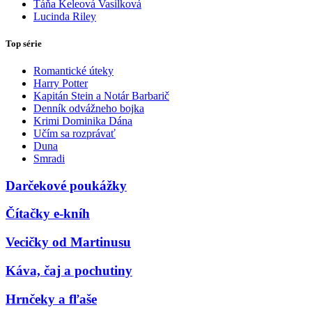
Táňa Keleová Vasilková
Lucinda Riley
Top série
Romantické úteky
Harry Potter
Kapitán Stein a Notár Barbarič
Denník odvážneho bojka
Krimi Dominika Dána
Učím sa rozprávať
Duna
Smradi
Darčekové poukážky
Čítačky e-kníh
Vecičky od Martinusu
Káva, čaj a pochutiny
Hrnčeky a fľaše