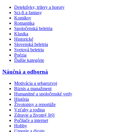
Detektívky, trilery a horory
Sci-fi a fantasy
Komiksy
Romantika
Spoločenská beletria
Klasika
Historické
Slovenská beletria
Svetová beletria
Poézia
Ďalšie kategórie
Náučná a odborná
Motivácia a sebarozvoj
Biznis a manažment
Humanitné a spoločenské vedy
História
Životopisy a reportáže
Vzťahy a rodina
Zdravie a životný štýl
Počítače a internet
Hobby
Umenie a dizajn