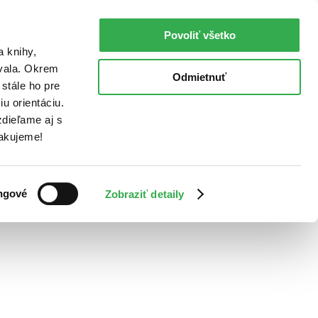
Povoliť všetko
a knihy,
ovala. Okrem
Odmietnuť
stále ho pre
u orientáciu.
dieľame aj s
Ďakujeme!
ngové
Zobraziť detaily