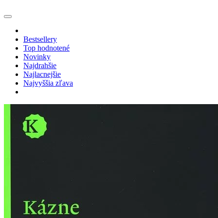
Bestsellery
Top hodnotené
Novinky
Najdrahšie
Najlacnejšie
Najvyššia zľava