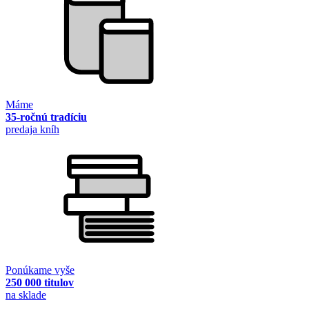
Máme
35-ročnú tradíciu
predaja kníh
Ponúkame vyše
250 000 titulov
na sklade