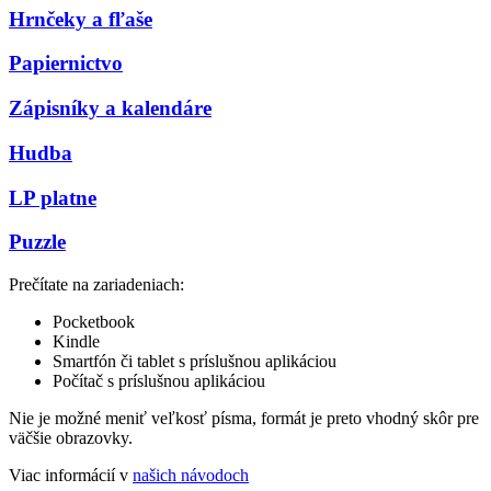
Hrnčeky a fľaše
Papiernictvo
Zápisníky a kalendáre
Hudba
LP platne
Puzzle
Prečítate na zariadeniach:
Pocketbook
Kindle
Smartfón či tablet s príslušnou aplikáciou
Počítač s príslušnou aplikáciou
Nie je možné meniť veľkosť písma, formát je preto vhodný skôr pre
väčšie obrazovky.
Viac informácií v
našich návodoch