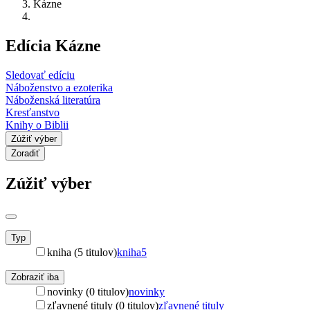
Kázne
Edícia Kázne
Sledovať edíciu
Náboženstvo a ezoterika
Náboženská literatúra
Kresťanstvo
Knihy o Biblii
Zúžiť výber
Zoradiť
Zúžiť výber
Typ
kniha (5 titulov)
kniha
5
Zobraziť iba
novinky (0 titulov)
novinky
zľavnené tituly (0 titulov)
zľavnené tituly