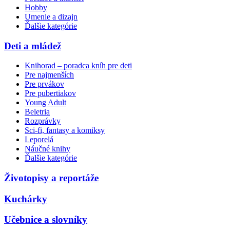
Hobby
Umenie a dizajn
Ďalšie kategórie
Deti a mládež
Knihorad – poradca kníh pre deti
Pre najmenších
Pre prvákov
Pre pubertiakov
Young Adult
Beletria
Rozprávky
Sci-fi, fantasy a komiksy
Leporelá
Náučné knihy
Ďalšie kategórie
Životopisy a reportáže
Kuchárky
Učebnice a slovníky