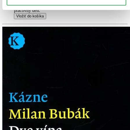
odošleme vám ju ešte dnes, inak najneskôr nasledujúci
pracovný deň.
Vložiť do košíka