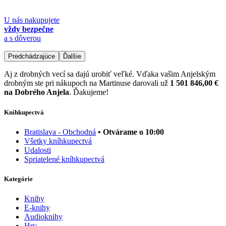
U nás nakupujete
vždy bezpečne
a s dôverou
Predchádzajúce
Ďalšie
Aj z drobných vecí sa dajú urobiť veľké. Vďaka vašim Anjelským
drobným ste pri nákupoch na Martinuse darovali už
1 501 846,00 €
na Dobrého Anjela
. Ďakujeme!
Kníhkupectvá
Bratislava - Obchodná
• Otvárame o 10:00
Všetky kníhkupectvá
Udalosti
Spriatelené kníhkupectvá
Kategórie
Knihy
E-knihy
Audioknihy
Hry