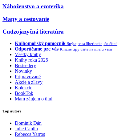
Náboženstvo a ezoterika
Mapy a cestovanie
Cudzojazyčná literatúra
Knihomoľský pomocník
Spýtajte sa Sherlocka, čo čítať
Odporúčame pre vás
Knižné tipy ušité na mieru vám
Všetky knihy
Knihy roka 2025
Bestsellery
Novinky
Pripravované
Akcie a zľavy
Kolekcie
BookTok
Mám záujem o titul
Top autori
Dominik Dán
Julie Caplin
Rebecca Yarros