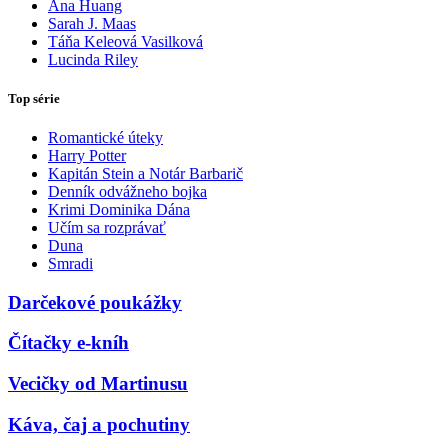
Ana Huang
Sarah J. Maas
Táňa Keleová Vasilková
Lucinda Riley
Top série
Romantické úteky
Harry Potter
Kapitán Stein a Notár Barbarič
Denník odvážneho bojka
Krimi Dominika Dána
Učím sa rozprávať
Duna
Smradi
Darčekové poukážky
Čítačky e-kníh
Vecičky od Martinusu
Káva, čaj a pochutiny