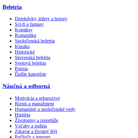
Beletria
Detektívky, trilery a horory
Sci-fi a fantasy
Komiksy
Romantika
Spoločenská beletria
Klasika
Historické
Slovenská beletria
Svetová beletria
Poézia
Ďalšie kategórie
Náučná a odborná
Motivácia a sebarozvoj
Biznis a manažment
Humanitné a spoločenské vedy
História
Životopisy a reportáže
Vzťahy a rodina
Zdravie a životný štýl
Počítače a internet