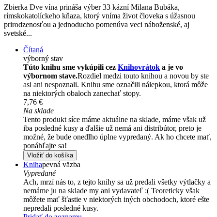
Zbierka Dve vína prináša výber 33 kázní Milana Bubáka,
rímskokatolíckeho kňaza, ktorý vníma život človeka s úžasnou
prirodzenosťou a jednoducho pomenúva veci náboženské, aj
svetské...
Čítaná
výborný stav
Túto knihu sme vykúpili cez
Knihovrátok
a je vo
výbornom stave.
Rozdiel medzi touto knihou a novou by ste
asi ani nespoznali. Knihu sme označili nálepkou, ktorá môže
na niektorých obaloch zanechať stopy.
7,76 €
Na sklade
Tento produkt síce máme aktuálne na sklade, máme však už
iba posledné kusy a ďalšie už nemá ani distribútor, preto je
možné, že bude onedlho úplne vypredaný. Ak ho chcete mať,
ponáhľajte sa!
Vložiť do košíka
Kniha
pevná väzba
Vypredané
Ach, mrzí nás to, z tejto knihy sa už predali všetky výtlačky a
nemáme ju na sklade my ani vydavateľ :( Teoreticky však
môžete mať šťastie v niektorých iných obchodoch, ktoré ešte
nepredali posledné kusy.
Pridať do zoznamu