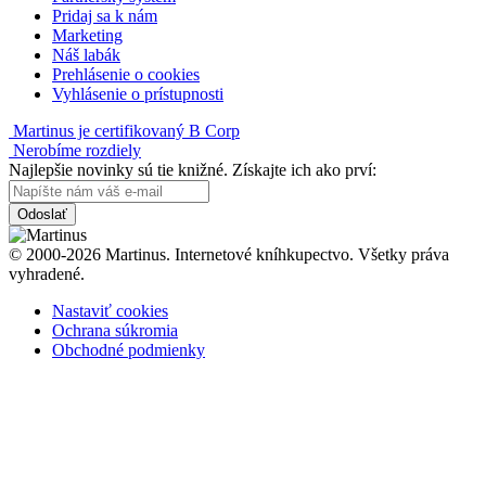
Pridaj sa k nám
Marketing
Náš labák
Prehlásenie o cookies
Vyhlásenie o prístupnosti
Martinus je certifikovaný B Corp
Nerobíme rozdiely
Najlepšie novinky sú tie knižné. Získajte ich ako prví:
Odoslať
© 2000-2026 Martinus. Internetové kníhkupectvo. Všetky práva
vyhradené.
Nastaviť cookies
Ochrana súkromia
Obchodné podmienky