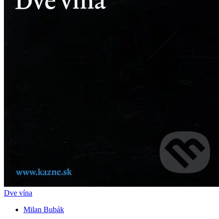
Dve vína
Milan Bubák