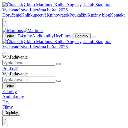
Doručenie
Kníhkupectvá
Knihovrátok
Poukážky
Knižný blog
Kontakt
E-knihy
Audioknihy
Hry
Filmy
Knihy
Doplnky
Vyhľadávanie
Prihlásiť
Vyhľadávanie
Knihy
E-knihy
Audioknihy
Hry
Filmy
Doplnky