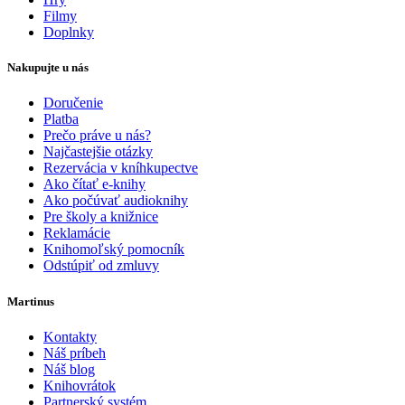
Filmy
Doplnky
Nakupujte u nás
Doručenie
Platba
Prečo práve u nás?
Najčastejšie otázky
Rezervácia v kníhkupectve
Ako čítať e-knihy
Ako počúvať audioknihy
Pre školy a knižnice
Reklamácie
Knihomoľský pomocník
Odstúpiť od zmluvy
Martinus
Kontakty
Náš príbeh
Náš blog
Knihovrátok
Partnerský systém