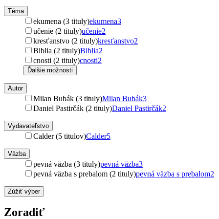
Téma
ekumena (3 tituly)
ekumena
3
učenie (2 tituly)
učenie
2
kresťanstvo (2 tituly)
kresťanstvo
2
Biblia (2 tituly)
Biblia
2
cnosti (2 tituly)
cnosti
2
Ďalšie možnosti
Autor
Milan Bubák (3 tituly)
Milan Bubák
3
Daniel Pastirčák (2 tituly)
Daniel Pastirčák
2
Vydavateľstvo
Calder (5 titulov)
Calder
5
Väzba
pevná väzba (3 tituly)
pevná väzba
3
pevná väzba s prebalom (2 tituly)
pevná väzba s prebalom
2
Zúžiť výber
Zoradiť