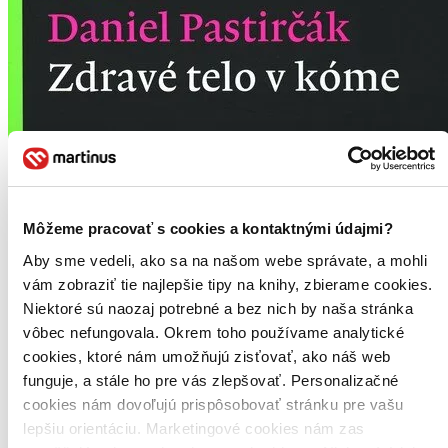
Môžeme pracovať s cookies a kontaktnými údajmi?
Aby sme vedeli, ako sa na našom webe správate, a mohli
vám zobraziť tie najlepšie tipy na knihy, zbierame cookies.
Niektoré sú naozaj potrebné a bez nich by naša stránka
vôbec nefungovala. Okrem toho používame analytické
cookies, ktoré nám umožňujú zisťovať, ako náš web
funguje, a stále ho pre vás zlepšovať. Personalizačné
cookies nám dovoľujú prispôsobovať stránku pre vašu
lepšiu orientáciu. Marketingové cookies nám zas
Zdravé telo v kóme