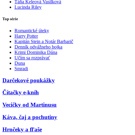
Táňa Keleová Vasilková
Lucinda Riley
Top série
Romantické úteky
Harry Potter
Kapitán Stein a Notár Barbarič
Denník odvážneho bojka
Krimi Dominika Dána
Učím sa rozprávať
Duna
Smradi
Darčekové poukážky
Čítačky e-kníh
Vecičky od Martinusu
Káva, čaj a pochutiny
Hrnčeky a fľaše