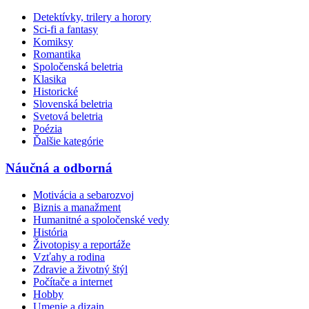
Detektívky, trilery a horory
Sci-fi a fantasy
Komiksy
Romantika
Spoločenská beletria
Klasika
Historické
Slovenská beletria
Svetová beletria
Poézia
Ďalšie kategórie
Náučná a odborná
Motivácia a sebarozvoj
Biznis a manažment
Humanitné a spoločenské vedy
História
Životopisy a reportáže
Vzťahy a rodina
Zdravie a životný štýl
Počítače a internet
Hobby
Umenie a dizajn