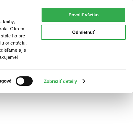
Povoliť všetko
a knihy,
ovala. Okrem
Odmietnuť
stále ho pre
u orientáciu.
dieľame aj s
Ďakujeme!
ngové
Zobraziť detaily