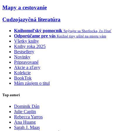
Mapy a cestovanie
Cudzojazyčná literatúra
Knihomoľský pomocník
Spýtajte sa Sherlocka, čo čítať
Odporúčame pre vás
Knižné tipy ušité na mieru vám
Všetky knihy
Knihy roka 2025
Bestsellery
Novinky
Pripravované
Akcie a zľavy
Kolekcie
BookTok
Mám záujem o titul
Top autori
Dominik Dán
Julie Caplin
Rebecca Yarros
Ana Huang
Sarah J. Maas