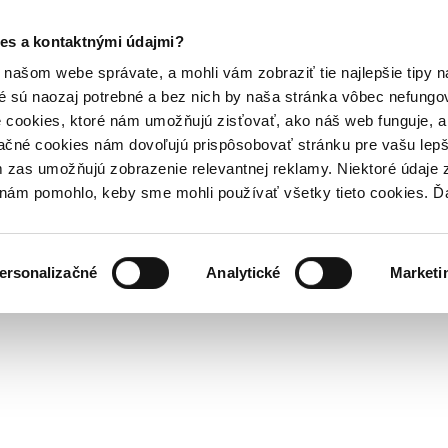
es a kontaktnými údajmi?
našom webe správate, a mohli vám zobraziť tie najlepšie tipy n
é sú naozaj potrebné a bez nich by naša stránka vôbec nefung
 cookies, ktoré nám umožňujú zisťovať, ako náš web funguje, a 
ačné cookies nám dovoľujú prispôsobovať stránku pre vašu lepši
zas umožňujú zobrazenie relevantnej reklamy. Niektoré údaje z
y nám pomohlo, keby sme mohli používať všetky tieto cookies. 
ersonalizačné
Analytické
Marketi