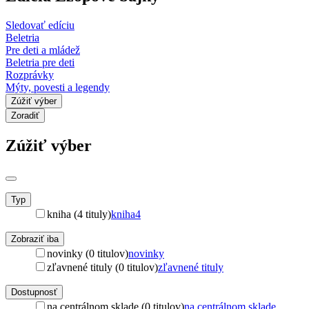
Sledovať edíciu
Beletria
Pre deti a mládež
Beletria pre deti
Rozprávky
Mýty, povesti a legendy
Zúžiť výber
Zoradiť
Zúžiť výber
Typ
kniha (4 tituly)
kniha
4
Zobraziť iba
novinky (0 titulov)
novinky
zľavnené tituly (0 titulov)
zľavnené tituly
Dostupnosť
na centrálnom sklade (0 titulov)
na centrálnom sklade