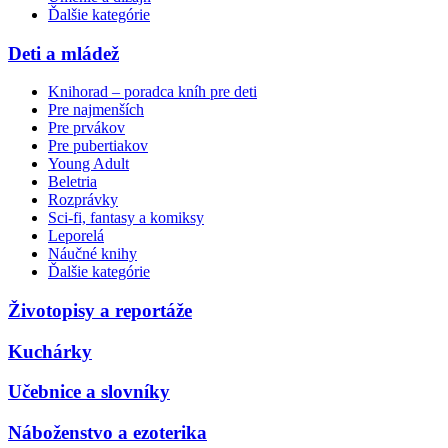
Ďalšie kategórie
Deti a mládež
Knihorad – poradca kníh pre deti
Pre najmenších
Pre prvákov
Pre pubertiakov
Young Adult
Beletria
Rozprávky
Sci-fi, fantasy a komiksy
Leporelá
Náučné knihy
Ďalšie kategórie
Životopisy a reportáže
Kuchárky
Učebnice a slovníky
Náboženstvo a ezoterika