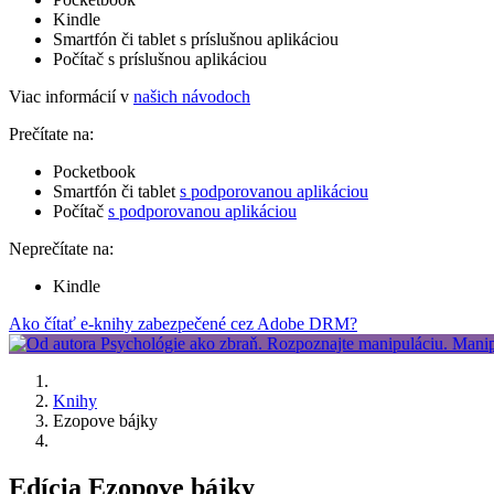
Kindle
Smartfón či tablet s príslušnou aplikáciou
Počítač s príslušnou aplikáciou
Viac informácií v
našich návodoch
Prečítate na:
Pocketbook
Smartfón či tablet
s podporovanou aplikáciou
Počítač
s podporovanou aplikáciou
Neprečítate na:
Kindle
Ako čítať e-knihy zabezpečené cez Adobe DRM?
Knihy
Ezopove bájky
Edícia Ezopove bájky