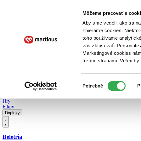
Doručenie
Kníhkupectvá
Knihovrátok
Poukážky
Knižný blog
Kontakt
Môžeme pracovať s cooki
Aby sme vedeli, ako sa na 
zbierame cookies. Niektor
E-knihy
Audioknihy
Hry
Filmy
Knihy
Doplnky
toho používame analytické
vás zlepšovať. Personaliz
Vyhľadávanie
Marketingové cookies nám 
tretími stranami. Veľmi b
Prihlásiť
Vyhľadávanie
Výber
Knihy
Potrebné
P
súhlasu
E-knihy
Audioknihy
Hry
Filmy
Doplnky
Beletria