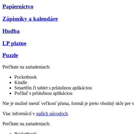
Papiernictvo
Zápisníky a kalendáre
Hudba
LP platne
Puzzle
Prečítate na zariadeniach:
Pocketbook
Kindle
Smartfón či tablet s príslušnou aplikáciou
Počítač s príslušnou aplikáciou
Nie je možné meniť veľkosť písma, formát je preto vhodný skôr pre 
Viac informácií v
našich návodoch
Prečítate na zariadeniach:
Pocketbook