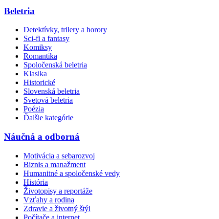
Beletria
Detektívky, trilery a horory
Sci-fi a fantasy
Komiksy
Romantika
Spoločenská beletria
Klasika
Historické
Slovenská beletria
Svetová beletria
Poézia
Ďalšie kategórie
Náučná a odborná
Motivácia a sebarozvoj
Biznis a manažment
Humanitné a spoločenské vedy
História
Životopisy a reportáže
Vzťahy a rodina
Zdravie a životný štýl
Počítače a internet