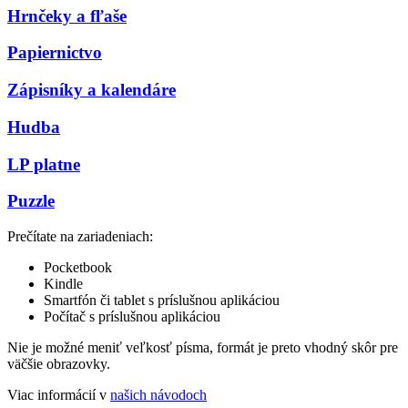
Hrnčeky a fľaše
Papiernictvo
Zápisníky a kalendáre
Hudba
LP platne
Puzzle
Prečítate na zariadeniach:
Pocketbook
Kindle
Smartfón či tablet s príslušnou aplikáciou
Počítač s príslušnou aplikáciou
Nie je možné meniť veľkosť písma, formát je preto vhodný skôr pre
väčšie obrazovky.
Viac informácií v
našich návodoch