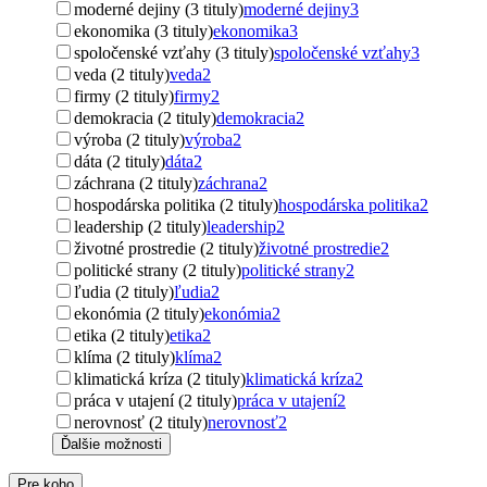
moderné dejiny (3 tituly)
moderné dejiny
3
ekonomika (3 tituly)
ekonomika
3
spoločenské vzťahy (3 tituly)
spoločenské vzťahy
3
veda (2 tituly)
veda
2
firmy (2 tituly)
firmy
2
demokracia (2 tituly)
demokracia
2
výroba (2 tituly)
výroba
2
dáta (2 tituly)
dáta
2
záchrana (2 tituly)
záchrana
2
hospodárska politika (2 tituly)
hospodárska politika
2
leadership (2 tituly)
leadership
2
životné prostredie (2 tituly)
životné prostredie
2
politické strany (2 tituly)
politické strany
2
ľudia (2 tituly)
ľudia
2
ekonómia (2 tituly)
ekonómia
2
etika (2 tituly)
etika
2
klíma (2 tituly)
klíma
2
klimatická kríza (2 tituly)
klimatická kríza
2
práca v utajení (2 tituly)
práca v utajení
2
nerovnosť (2 tituly)
nerovnosť
2
Ďalšie možnosti
Pre koho