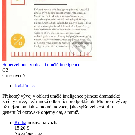
Supervelmoci v oblasti umělé inteligence
CZ
Crossover 5
Kai-Fu Lee
Překotný vývoj v oblasti umělé inteligence přinese dramatické
změny dříve, než mnozí odborníci předpokládali. Motorem vývoje
už nejsou ani tak samotné inovace, jako spíše velikost trhu
generující obrovské objemy dat, s nimiž...
Kniha
brožovaná väzba
15,20 €
Na sklade 1 ks