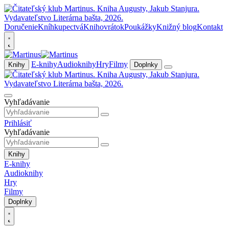
Doručenie
Kníhkupectvá
Knihovrátok
Poukážky
Knižný blog
Kontakt
E-knihy
Audioknihy
Hry
Filmy
Knihy
Doplnky
Vyhľadávanie
Prihlásiť
Vyhľadávanie
Knihy
E-knihy
Audioknihy
Hry
Filmy
Doplnky