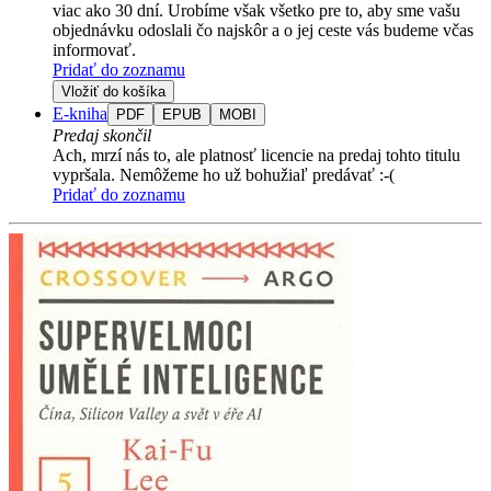
viac ako 30 dní. Urobíme však všetko pre to, aby sme vašu
objednávku odoslali čo najskôr a o jej ceste vás budeme včas
informovať.
Pridať do zoznamu
Vložiť do košíka
E-kniha
PDF
EPUB
MOBI
Predaj skončil
Ach, mrzí nás to, ale platnosť licencie na predaj tohto titulu
vypršala. Nemôžeme ho už bohužiaľ predávať :-(
Pridať do zoznamu