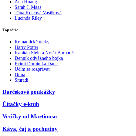
Ana Huang
Sarah J. Maas
Táňa Keleová Vasilková
Lucinda Riley
Top série
Romantické úteky
Harry Potter
Kapitán Stein a Notár Barbarič
Denník odvážneho bojka
Krimi Dominika Dána
Učím sa rozprávať
Duna
Smradi
Darčekové poukážky
Čítačky e-kníh
Vecičky od Martinusu
Káva, čaj a pochutiny