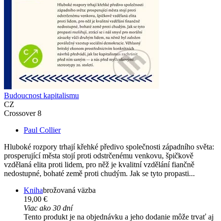
Budoucnost kapitalismu
CZ
Crossover 8
Paul Collier
Hluboké rozpory trhají křehké předivo společnosti západního světa:
prosperující města stojí proti odstrčenému venkovu, špičkově
vzdělaná elita proti lidem, pro něž je kvalitní vzdělání fiančně
nedostupné, bohaté země proti chudým. Jak se tyto propasti...
Kniha
brožovaná väzba
19,00 €
Viac ako 30 dní
Tento produkt je na objednávku a jeho dodanie môže trvať aj