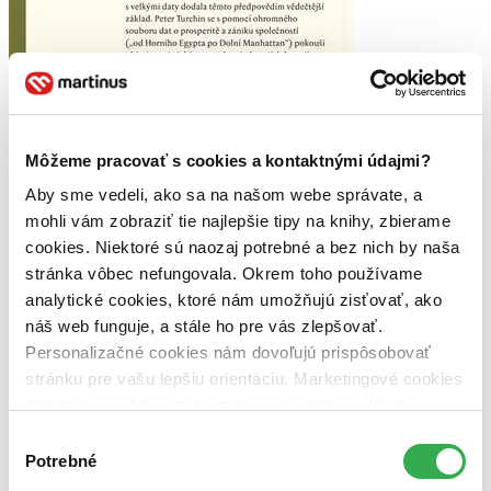
Môžeme pracovať s cookies a kontaktnými údajmi?
Poslední dny
Aby sme vedeli, ako sa na našom webe správate, a
CZ
mohli vám zobraziť tie najlepšie tipy na knihy, zbierame
Crossover 19
cookies. Niektoré sú naozaj potrebné a bez nich by naša
Peter Turchin
stránka vôbec nefungovala. Okrem toho používame
Předpovědi brzkého kolapsu neodmyslitelně patří k životu každé
analytické cookies, ktoré nám umožňujú zisťovať, ako
civilizace, možnost pracovat s velkými daty dodala těmto
náš web funguje, a stále ho pre vás zlepšovať.
předpovědím vědečtější základ. Peter Turchin se s pomocí
Personalizačné cookies nám dovoľujú prispôsobovať
ohromného souboru dat o prosperitě a zániku společností v časovém
rozpětí...
stránku pre vašu lepšiu orientáciu. Marketingové cookies
nám zas umožňujú zobrazenie relevantnej reklamy.
Kniha
brožovaná väzba
Niektoré údaje zdieľame aj s tretími stranami. Veľmi by
21,00 €
Výber
Na sklade 3 ks
nám pomohlo, keby sme mohli používať všetky tieto
Potrebné
súhlasu
Túto knihu máme síce aktuálne na sklade, máme však už iba
cookies. Ďakujeme!