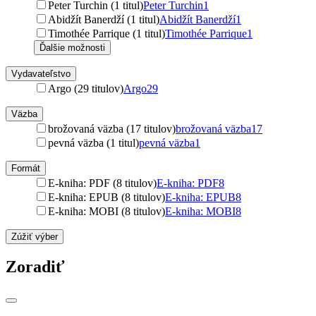
Peter Turchin (1 titul)
Peter Turchin
1
Abidžít Banerdží (1 titul)
Abidžít Banerdží
1
Timothée Parrique (1 titul)
Timothée Parrique
1
Ďalšie možnosti
Vydavateľstvo
Argo (29 titulov)
Argo
29
Väzba
brožovaná väzba (17 titulov)
brožovaná väzba
17
pevná väzba (1 titul)
pevná väzba
1
Formát
E-kniha: PDF (8 titulov)
E-kniha: PDF
8
E-kniha: EPUB (8 titulov)
E-kniha: EPUB
8
E-kniha: MOBI (8 titulov)
E-kniha: MOBI
8
Zúžiť výber
Zoradiť