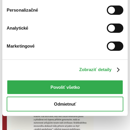
posledné kusy. Ak ju chcete mať rýchlo, ponáhľajte sa!
Dodanie ďalších môže trvať dlhšie, zvyčajne do 22 dní.
Personalizačné
Pridať do zoznamu
Vložiť do košíka
Analytické
Marketingové
Zobraziť detaily
Povoliť všetko
Odmietnuť