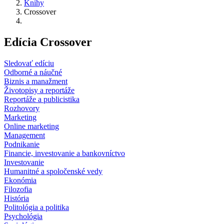
Knihy
Crossover
Edícia Crossover
Sledovať edíciu
Odborné a náučné
Biznis a manažment
Životopisy a reportáže
Reportáže a publicistika
Rozhovory
Marketing
Online marketing
Management
Podnikanie
Financie, investovanie a bankovníctvo
Investovanie
Humanitné a spoločenské vedy
Ekonómia
Filozofia
História
Politológia a politika
Psychológia