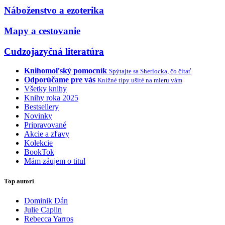
Náboženstvo a ezoterika
Mapy a cestovanie
Cudzojazyčná literatúra
Knihomoľský pomocník
Spýtajte sa Sherlocka, čo čítať
Odporúčame pre vás
Knižné tipy ušité na mieru vám
Všetky knihy
Knihy roka 2025
Bestsellery
Novinky
Pripravované
Akcie a zľavy
Kolekcie
BookTok
Mám záujem o titul
Top autori
Dominik Dán
Julie Caplin
Rebecca Yarros