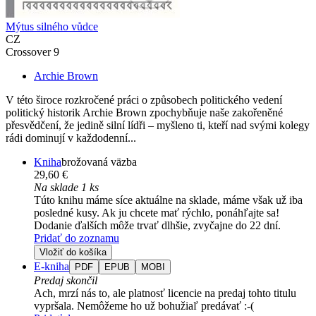
Mýtus silného vůdce
CZ
Crossover 9
Archie Brown
V této široce rozkročené práci o způsobech politického vedení
politický historik Archie Brown zpochybňuje naše zakořeněné
přesvědčení, že jedině silní lídři – myšleno ti, kteří nad svými kolegy
rádi dominují v každodenní...
Kniha
brožovaná väzba
29,60 €
Na sklade 1 ks
Túto knihu máme síce aktuálne na sklade, máme však už iba
posledné kusy. Ak ju chcete mať rýchlo, ponáhľajte sa!
Dodanie ďalších môže trvať dlhšie, zvyčajne do 22 dní.
Pridať do zoznamu
Vložiť do košíka
E-kniha
PDF
EPUB
MOBI
Predaj skončil
Ach, mrzí nás to, ale platnosť licencie na predaj tohto titulu
vypršala. Nemôžeme ho už bohužiaľ predávať :-(