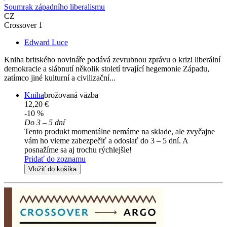
Soumrak západního liberalismu
CZ
Crossover 1
Edward Luce
Kniha britského novináře podává zevrubnou zprávu o krizi liberální
demokracie a slábnutí několik století trvající hegemonie Západu,
zatímco jiné kulturní a civilizační...
Kniha
brožovaná väzba
12,20 €
-10 %
Do 3 – 5 dní
Tento produkt momentálne nemáme na sklade, ale zvyčajne
vám ho vieme zabezpečiť a odoslať do 3 – 5 dní. A
posnažíme sa aj trochu rýchlejšie!
Pridať do zoznamu
Vložiť do košíka