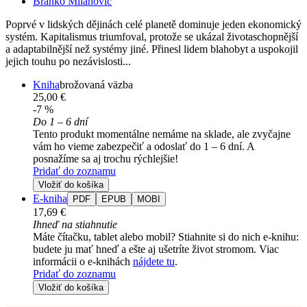
Branko Milanović
Poprvé v lidských dějinách celé planetě dominuje jeden ekonomický
systém. Kapitalismus triumfoval, protože se ukázal životaschopnější
a adaptabilnější než systémy jiné. Přinesl lidem blahobyt a uspokojil
jejich touhu po nezávislosti...
Kniha
brožovaná väzba
25,00 €
-7 %
Do 1 – 6 dní
Tento produkt momentálne nemáme na sklade, ale zvyčajne
vám ho vieme zabezpečiť a odoslať do 1 – 6 dní. A
posnažíme sa aj trochu rýchlejšie!
Pridať do zoznamu
Vložiť do košíka
E-kniha
PDF
EPUB
MOBI
17,69 €
Ihneď na stiahnutie
Máte čítačku, tablet alebo mobil? Stiahnite si do nich e-knihu:
budete ju mať hneď a ešte aj ušetríte život stromom. Viac
informácii o e-knihách
nájdete tu
.
Pridať do zoznamu
Vložiť do košíka