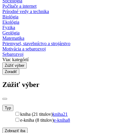
Sociológia
Počítače a internet
Prírodné vedy a technika
Biológia
Ekológia
Fyzika
Geológia
Matematika
Priemysel, stavebníctvo a strojárstvo
Motivácia a sebarozvoj
Sebarozvoj
Viac kategórií
Zúžiť výber
Zoradiť
Zúžiť výber
Typ
kniha (21 titulov)
kniha
21
e-kniha (8 titulov)
e-kniha
8
Zobraziť iba