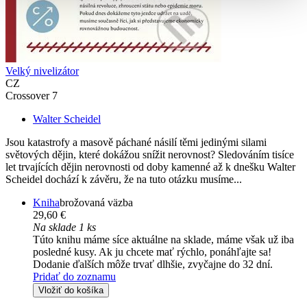
Velký nivelizátor
CZ
Crossover 7
Walter Scheidel
Jsou katastrofy a masově páchané násilí těmi jedinými silami
světových dějin, které dokážou snížit nerovnost? Sledováním tisíce
let trvajících dějin nerovnosti od doby kamenné až k dnešku Walter
Scheidel dochází k závěru, že na tuto otázku musíme...
Kniha
brožovaná väzba
29,60 €
Na sklade 1 ks
Túto knihu máme síce aktuálne na sklade, máme však už iba
posledné kusy. Ak ju chcete mať rýchlo, ponáhľajte sa!
Dodanie ďalších môže trvať dlhšie, zvyčajne do 32 dní.
Pridať do zoznamu
Vložiť do košíka