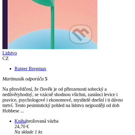
Lidstvo
CZ
Rutger Bregman
Martinusák odporúča
5
Na přesvědčení, že člověk je od přirozenosti sobecký a
nedůvěryhodný, se vzácně shodnou všichni, zastánci levice i
pravice, psychologové i ekonomové, myslitelé dnešní i ti dávno
mrtví. Tento pesimistický pohled na lidstvo nejpozději od dob
Hobbese ...
Kniha
brožovaná väzba
24,70 €
Na sklade 1 ks