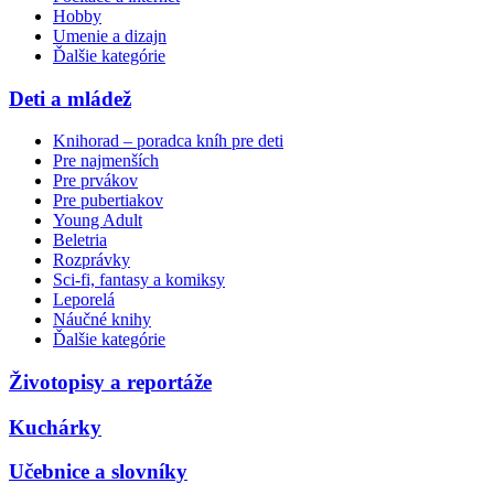
Hobby
Umenie a dizajn
Ďalšie kategórie
Deti a mládež
Knihorad – poradca kníh pre deti
Pre najmenších
Pre prvákov
Pre pubertiakov
Young Adult
Beletria
Rozprávky
Sci-fi, fantasy a komiksy
Leporelá
Náučné knihy
Ďalšie kategórie
Životopisy a reportáže
Kuchárky
Učebnice a slovníky