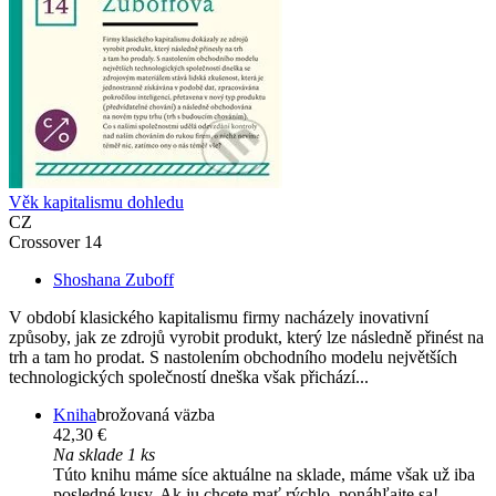
Věk kapitalismu dohledu
CZ
Crossover 14
Shoshana Zuboff
V období klasického kapitalismu firmy nacházely inovativní
způsoby, jak ze zdrojů vyrobit produkt, který lze následně přinést na
trh a tam ho prodat. S nastolením obchodního modelu největších
technologických společností dneška však přichází...
Kniha
brožovaná väzba
42,30 €
Na sklade 1 ks
Túto knihu máme síce aktuálne na sklade, máme však už iba
posledné kusy. Ak ju chcete mať rýchlo, ponáhľajte sa!