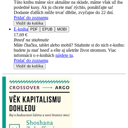
Túto knihu máme síce aktuálne na sklade, máme však už iba
posledné kusy. Ak ju chcete mať rýchlo, ponáhľajte sa!
Dodanie ďalších môže trvať dlhšie, zvyčajne do 22 dní.
Pridať do zoznamu
Vložiť do košíka
E-kniha
PDF
EPUB
MOBI
17,69 €
Ihneď na stiahnutie
Máte čítačku, tablet alebo mobil? Stiahnite si do nich e-knihu:
budete ju mať hneď a ešte aj ušetríte život stromom. Viac
informácii o e-knihách
nájdete tu
.
Pridať do zoznamu
Vložiť do košíka