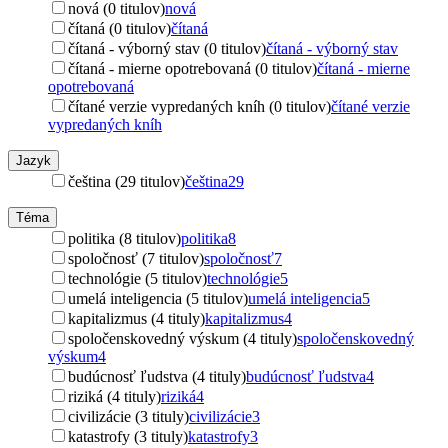
nová (0 titulov)
nová
čítaná (0 titulov)
čítaná
čítaná - výborný stav (0 titulov)
čítaná - výborný stav
čítaná - mierne opotrebovaná (0 titulov)
čítaná - mierne
opotrebovaná
čítané verzie vypredaných kníh (0 titulov)
čítané verzie
vypredaných kníh
Jazyk
čeština (29 titulov)
čeština
29
Téma
politika (8 titulov)
politika
8
spoločnosť (7 titulov)
spoločnosť
7
technológie (5 titulov)
technológie
5
umelá inteligencia (5 titulov)
umelá inteligencia
5
kapitalizmus (4 tituly)
kapitalizmus
4
spoločenskovedný výskum (4 tituly)
spoločenskovedný
výskum
4
budúcnosť ľudstva (4 tituly)
budúcnosť ľudstva
4
riziká (4 tituly)
riziká
4
civilizácie (3 tituly)
civilizácie
3
katastrofy (3 tituly)
katastrofy
3