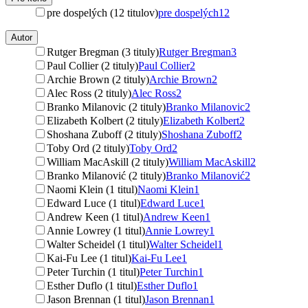
pre dospelých (12 titulov)
pre dospelých
12
Autor
Rutger Bregman (3 tituly)
Rutger Bregman
3
Paul Collier (2 tituly)
Paul Collier
2
Archie Brown (2 tituly)
Archie Brown
2
Alec Ross (2 tituly)
Alec Ross
2
Branko Milanovic (2 tituly)
Branko Milanovic
2
Elizabeth Kolbert (2 tituly)
Elizabeth Kolbert
2
Shoshana Zuboff (2 tituly)
Shoshana Zuboff
2
Toby Ord (2 tituly)
Toby Ord
2
William MacAskill (2 tituly)
William MacAskill
2
Branko Milanović (2 tituly)
Branko Milanović
2
Naomi Klein (1 titul)
Naomi Klein
1
Edward Luce (1 titul)
Edward Luce
1
Andrew Keen (1 titul)
Andrew Keen
1
Annie Lowrey (1 titul)
Annie Lowrey
1
Walter Scheidel (1 titul)
Walter Scheidel
1
Kai-Fu Lee (1 titul)
Kai-Fu Lee
1
Peter Turchin (1 titul)
Peter Turchin
1
Esther Duflo (1 titul)
Esther Duflo
1
Jason Brennan (1 titul)
Jason Brennan
1