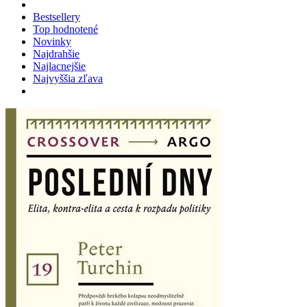
Bestsellery
Top hodnotené
Novinky
Najdrahšie
Najlacnejšie
Najvyššia zľava