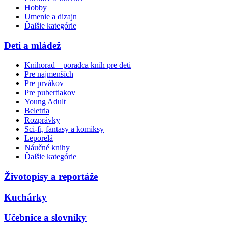
Hobby
Umenie a dizajn
Ďalšie kategórie
Deti a mládež
Knihorad – poradca kníh pre deti
Pre najmenších
Pre prvákov
Pre pubertiakov
Young Adult
Beletria
Rozprávky
Sci-fi, fantasy a komiksy
Leporelá
Náučné knihy
Ďalšie kategórie
Životopisy a reportáže
Kuchárky
Učebnice a slovníky