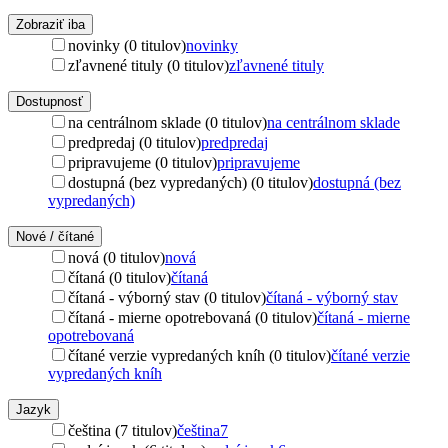
Zobraziť iba
novinky (0 titulov)
novinky
zľavnené tituly (0 titulov)
zľavnené tituly
Dostupnosť
na centrálnom sklade (0 titulov)
na centrálnom sklade
predpredaj (0 titulov)
predpredaj
pripravujeme (0 titulov)
pripravujeme
dostupná (bez vypredaných) (0 titulov)
dostupná (bez
vypredaných)
Nové / čítané
nová (0 titulov)
nová
čítaná (0 titulov)
čítaná
čítaná - výborný stav (0 titulov)
čítaná - výborný stav
čítaná - mierne opotrebovaná (0 titulov)
čítaná - mierne
opotrebovaná
čítané verzie vypredaných kníh (0 titulov)
čítané verzie
vypredaných kníh
Jazyk
čeština (7 titulov)
čeština
7