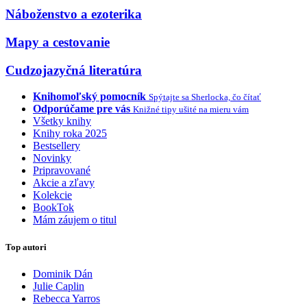
Náboženstvo a ezoterika
Mapy a cestovanie
Cudzojazyčná literatúra
Knihomoľský pomocník
Spýtajte sa Sherlocka, čo čítať
Odporúčame pre vás
Knižné tipy ušité na mieru vám
Všetky knihy
Knihy roka 2025
Bestsellery
Novinky
Pripravované
Akcie a zľavy
Kolekcie
BookTok
Mám záujem o titul
Top autori
Dominik Dán
Julie Caplin
Rebecca Yarros