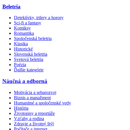
Beletria
Detektívky, trilery a horory
Sci-fi a fantasy
Komiksy
Romantika
Spoločenská beletria
Klasika
Historické
Slovenská beletria
Svetová beletria
Poézia
Ďalšie kategórie
Náučná a odborná
Motivácia a sebarozvoj
Biznis a manažment
Humanitné a spoločenské vedy
História
Životopisy a reportáže
Vzťahy a rodina
Zdravie a životný štýl
Počítače a internet