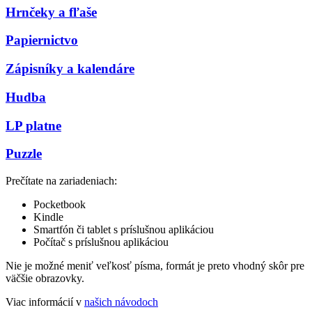
Hrnčeky a fľaše
Papiernictvo
Zápisníky a kalendáre
Hudba
LP platne
Puzzle
Prečítate na zariadeniach:
Pocketbook
Kindle
Smartfón či tablet s príslušnou aplikáciou
Počítač s príslušnou aplikáciou
Nie je možné meniť veľkosť písma, formát je preto vhodný skôr pre
väčšie obrazovky.
Viac informácií v
našich návodoch