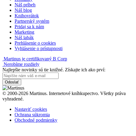
Náš príbeh
Náš blog
Knihovrátok
Partnerský systém
Pridaj sa k nám
Marketing
Náš labák
Prehlásenie o cookies
Vyhlásenie o prístupnosti
Martinus je certifikovaný B Corp
Nerobíme rozdiely
Najlepšie novinky sú tie knižné. Získajte ich ako prví:
Odoslať
© 2000-2026 Martinus. Internetové kníhkupectvo. Všetky práva
vyhradené.
Nastaviť cookies
Ochrana súkromia
Obchodné podmienky