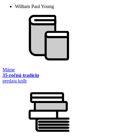
William Paul Young
Máme
35-ročnú tradíciu
predaja kníh