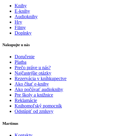
Knihy
E-knihy
Audioknihy
Hry
Filmy
Doplnky
Nakupujte u nás
Doručenie
Platba
Prečo práve u nás?
Najčastejšie otázky
Rezervácia v kníhkupectve
Ako čítať e-knihy
Ako počúvať audioknihy
Pre školy a knižnice
Reklamácie
Knihomoľský pomocník
Odstúpiť od zmluvy
Martinus
Kontakty