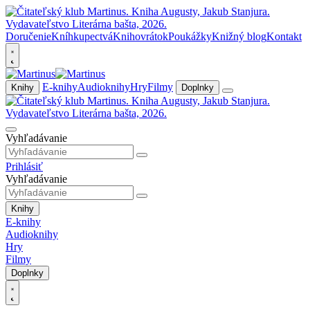
Doručenie
Kníhkupectvá
Knihovrátok
Poukážky
Knižný blog
Kontakt
E-knihy
Audioknihy
Hry
Filmy
Knihy
Doplnky
Vyhľadávanie
Prihlásiť
Vyhľadávanie
Knihy
E-knihy
Audioknihy
Hry
Filmy
Doplnky