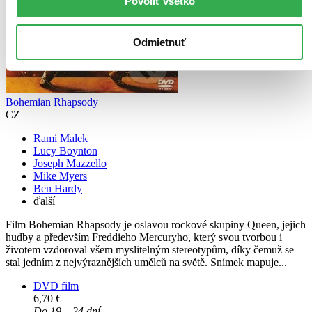
Povoliť všetko
Odmietnuť
Bohemian Rhapsody
CZ
Rami Malek
Lucy Boynton
Joseph Mazzello
Mike Myers
Ben Hardy
ďalší
Film Bohemian Rhapsody je oslavou rockové skupiny Queen, jejich
hudby a především Freddieho Mercuryho, který svou tvorbou i
životem vzdoroval všem myslitelným stereotypům, díky čemuž se
stal jedním z nejvýraznějších umělců na světě. Snímek mapuje...
DVD film
6,70 €
Do 19 – 24 dní