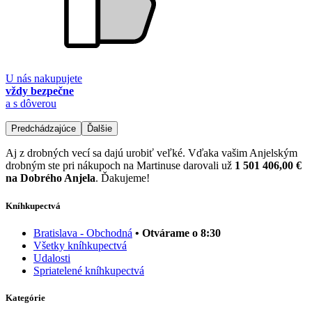
U nás nakupujete
vždy bezpečne
a s dôverou
Predchádzajúce
Ďalšie
Aj z drobných vecí sa dajú urobiť veľké. Vďaka vašim Anjelským
drobným ste pri nákupoch na Martinuse darovali už
1 501 406,00 €
na Dobrého Anjela
. Ďakujeme!
Kníhkupectvá
Bratislava - Obchodná
• Otvárame o 8:30
Všetky kníhkupectvá
Udalosti
Spriatelené kníhkupectvá
Kategórie