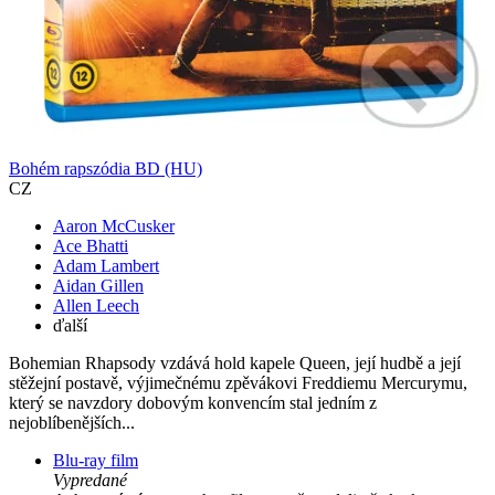
Bohém rapszódia BD (HU)
CZ
Aaron McCusker
Ace Bhatti
Adam Lambert
Aidan Gillen
Allen Leech
ďalší
Bohemian Rhapsody vzdává hold kapele Queen, její hudbě a její
stěžejní postavě, výjimečnému zpěvákovi Freddiemu Mercurymu,
který se navzdory dobovým konvencím stal jedním z
nejoblíbenějších...
Blu-ray film
Vypredané