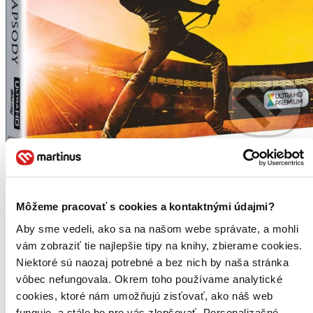
Bohemian Rhapsody Ultra HD Blu-ray
CZ
Ultra HD Blu-ray + Blu-ray
Môžeme pracovať s cookies a kontaktnými údajmi?
Rami Malek
Lucy Boynton
Aby sme vedeli, ako sa na našom webe správate, a mohli
Joseph Mazzello
vám zobraziť tie najlepšie tipy na knihy, zbierame cookies.
Mike Myers
Niektoré sú naozaj potrebné a bez nich by naša stránka
Ben Hardy
ďalší
vôbec nefungovala. Okrem toho používame analytické
cookies, ktoré nám umožňujú zisťovať, ako náš web
Film Bohemian Rhapsody je oslavou rockové skupiny Queen, jejich
hudby a především Freddieho Mercuryho, který svou tvorbou i
funguje, a stále ho pre vás zlepšovať. Personalizačné