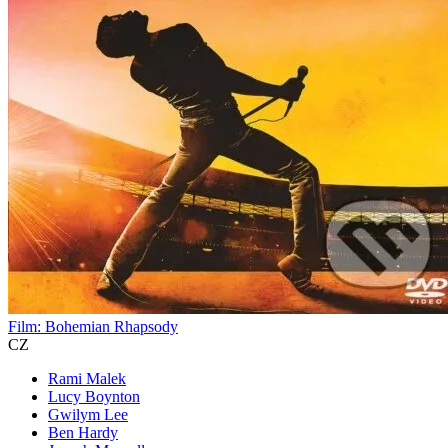
Film: Bohemian Rhapsody
CZ
Rami Malek
Lucy Boynton
Gwilym Lee
Ben Hardy