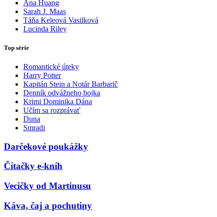
Ana Huang
Sarah J. Maas
Táňa Keleová Vasilková
Lucinda Riley
Top série
Romantické úteky
Harry Potter
Kapitán Stein a Notár Barbarič
Denník odvážneho bojka
Krimi Dominika Dána
Učím sa rozprávať
Duna
Smradi
Darčekové poukážky
Čítačky e-kníh
Vecičky od Martinusu
Káva, čaj a pochutiny