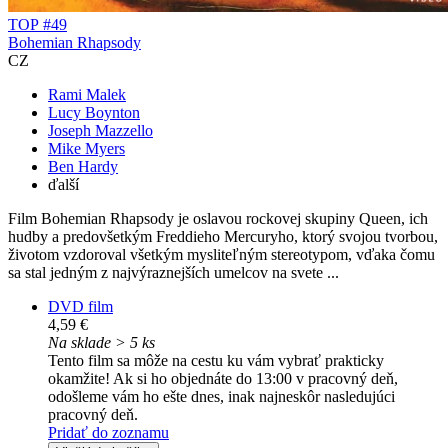
TOP #49
Bohemian Rhapsody
CZ
Rami Malek
Lucy Boynton
Joseph Mazzello
Mike Myers
Ben Hardy
ďalší
Film Bohemian Rhapsody je oslavou rockovej skupiny Queen, ich
hudby a predovšetkým Freddieho Mercuryho, ktorý svojou tvorbou,
životom vzdoroval všetkým mysliteľným stereotypom, vďaka čomu
sa stal jedným z najvýraznejších umelcov na svete ...
DVD film
4,59 €
Na sklade > 5 ks
Tento film sa môže na cestu ku vám vybrať prakticky
okamžite! Ak si ho objednáte do 13:00 v pracovný deň,
odošleme vám ho ešte dnes, inak najneskôr nasledujúci
pracovný deň.
Pridať do zoznamu