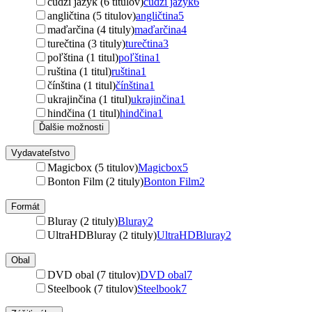
cudzí jazyk (6 titulov)
cudzí jazyk
6
angličtina (5 titulov)
angličtina
5
maďarčina (4 tituly)
maďarčina
4
turečtina (3 tituly)
turečtina
3
poľština (1 titul)
poľština
1
ruština (1 titul)
ruština
1
čínština (1 titul)
čínština
1
ukrajinčina (1 titul)
ukrajinčina
1
hindčina (1 titul)
hindčina
1
Ďalšie možnosti
Vydavateľstvo
Magicbox (5 titulov)
Magicbox
5
Bonton Film (2 tituly)
Bonton Film
2
Formát
Bluray (2 tituly)
Bluray
2
UltraHDBluray (2 tituly)
UltraHDBluray
2
Obal
DVD obal (7 titulov)
DVD obal
7
Steelbook (7 titulov)
Steelbook
7