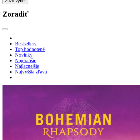
Zúžiť výber
Zoradiť
Bestsellery
Top hodnotené
Novinky
Najdrahšie
Najlacnejšie
Najvyššia zľava