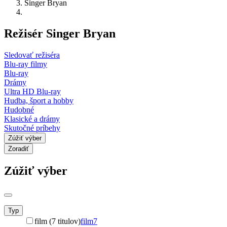
Singer Bryan
Režisér Singer Bryan
Sledovať režiséra
Blu-ray filmy
Blu-ray
Drámy
Ultra HD Blu-ray
Hudba, šport a hobby
Hudobné
Klasické a drámy
Skutočné príbehy
Zúžiť výber
Zoradiť
Zúžiť výber
Typ
film (7 titulov)
film
7