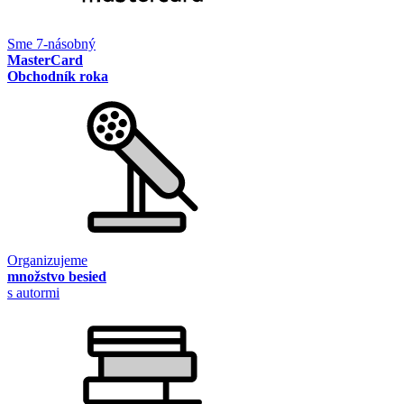
Sme 7-násobný
MasterCard
Obchodník roka
Organizujeme
množstvo besied
s autormi