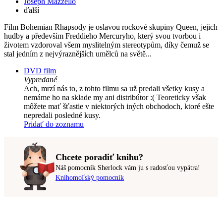
Joseph Mazzello
ďalší
Film Bohemian Rhapsody je oslavou rockové skupiny Queen, jejich
hudby a především Freddieho Mercuryho, který svou tvorbou i
životem vzdoroval všem myslitelným stereotypům, díky čemuž se
stal jedním z nejvýraznějších umělců na světě...
DVD film
Vypredané
Ach, mrzí nás to, z tohto filmu sa už predali všetky kusy a
nemáme ho na sklade my ani distribútor :( Teoreticky však
môžete mať šťastie v niektorých iných obchodoch, ktoré ešte
nepredali posledné kusy.
Pridať do zoznamu
Chcete poradiť knihu?
Náš pomocník Sherlock vám ju s radosťou vypátra!
Knihomoľský pomocník