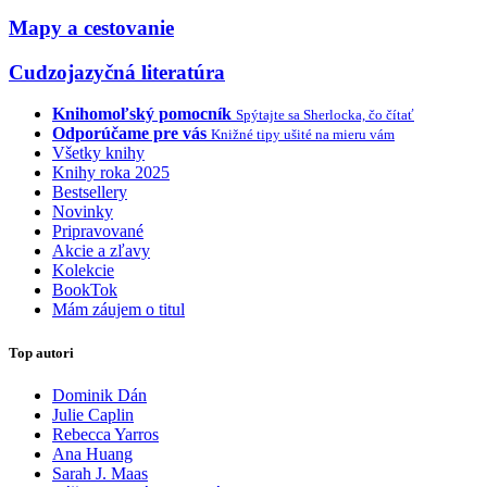
Mapy a cestovanie
Cudzojazyčná literatúra
Knihomoľský pomocník
Spýtajte sa Sherlocka, čo čítať
Odporúčame pre vás
Knižné tipy ušité na mieru vám
Všetky knihy
Knihy roka 2025
Bestsellery
Novinky
Pripravované
Akcie a zľavy
Kolekcie
BookTok
Mám záujem o titul
Top autori
Dominik Dán
Julie Caplin
Rebecca Yarros
Ana Huang
Sarah J. Maas