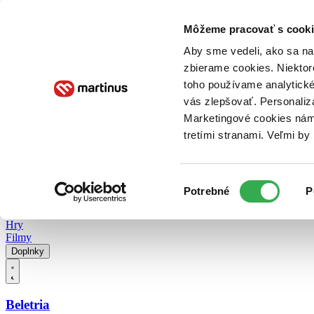
Doručenie
Kníhkupectvá
Knihovrátok
Poukážky
Knižný blog
Kontakt
Môžeme pracovať s cooki
Aby sme vedeli, ako sa na 
zbierame cookies. Niektor
E-knihy
Audioknihy
Hry
Filmy
Knihy
Doplnky
toho používame analytické
vás zlepšovať. Personaliz
Vyhľadávanie
Marketingové cookies nám 
tretími stranami. Veľmi b
Prihlásiť
Vyhľadávanie
Výber
Knihy
Potrebné
P
súhlasu
E-knihy
Audioknihy
Hry
Filmy
Doplnky
Beletria