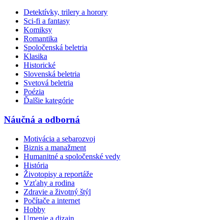
Detektívky, trilery a horory
Sci-fi a fantasy
Komiksy
Romantika
Spoločenská beletria
Klasika
Historické
Slovenská beletria
Svetová beletria
Poézia
Ďalšie kategórie
Náučná a odborná
Motivácia a sebarozvoj
Biznis a manažment
Humanitné a spoločenské vedy
História
Životopisy a reportáže
Vzťahy a rodina
Zdravie a životný štýl
Počítače a internet
Hobby
Umenie a dizajn