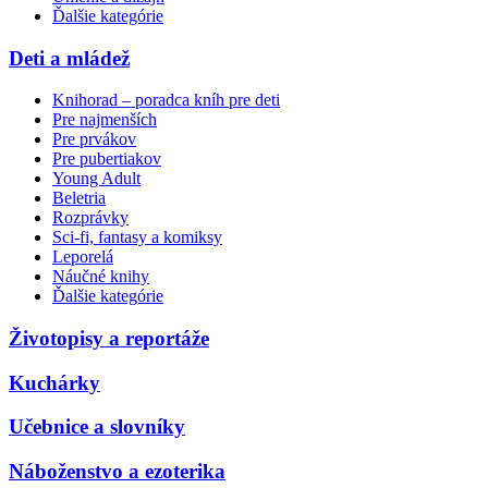
Ďalšie kategórie
Deti a mládež
Knihorad – poradca kníh pre deti
Pre najmenších
Pre prvákov
Pre pubertiakov
Young Adult
Beletria
Rozprávky
Sci-fi, fantasy a komiksy
Leporelá
Náučné knihy
Ďalšie kategórie
Životopisy a reportáže
Kuchárky
Učebnice a slovníky
Náboženstvo a ezoterika