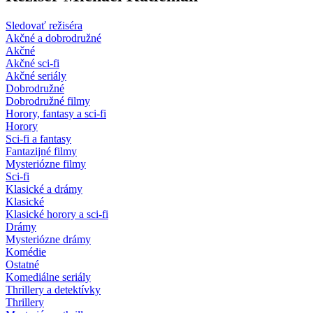
Sledovať režiséra
Akčné a dobrodružné
Akčné
Akčné sci-fi
Akčné seriály
Dobrodružné
Dobrodružné filmy
Horory, fantasy a sci-fi
Horory
Sci-fi a fantasy
Fantazijné filmy
Mysteriózne filmy
Sci-fi
Klasické a drámy
Klasické
Klasické horory a sci-fi
Drámy
Mysteriózne drámy
Komédie
Ostatné
Komediálne seriály
Thrillery a detektívky
Thrillery