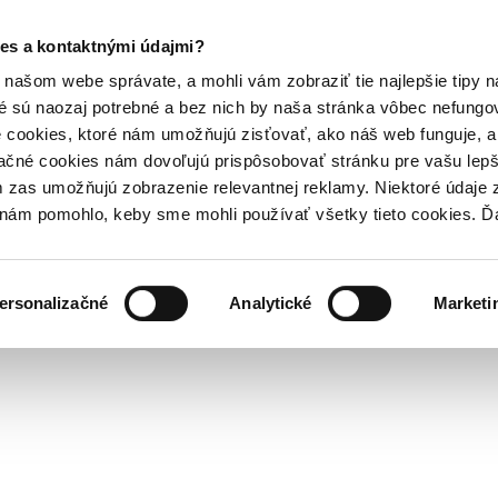
es a kontaktnými údajmi?
našom webe správate, a mohli vám zobraziť tie najlepšie tipy n
é sú naozaj potrebné a bez nich by naša stránka vôbec nefung
 cookies, ktoré nám umožňujú zisťovať, ako náš web funguje, a 
ačné cookies nám dovoľujú prispôsobovať stránku pre vašu lepši
zas umožňujú zobrazenie relevantnej reklamy. Niektoré údaje z
y nám pomohlo, keby sme mohli používať všetky tieto cookies. 
ersonalizačné
Analytické
Marketi