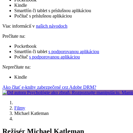
Kindle
Smartfón či tablet s príslušnou aplikáciou
Počítač s príslušnou aplikáciou
Viac informácií v
našich návodoch
Prečítate na:
Pocketbook
Smartfón či tablet
s podporovanou aplikáciou
Počítač
s podporovanou aplikáciou
Neprečítate na:
Kindle
Ako čítať e-knihy zabezpečené cez Adobe DRM?
Filmy
Michael Katleman
Režisér Michael Katleman