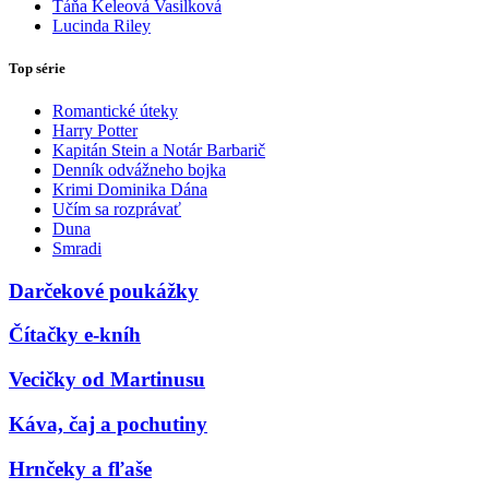
Táňa Keleová Vasilková
Lucinda Riley
Top série
Romantické úteky
Harry Potter
Kapitán Stein a Notár Barbarič
Denník odvážneho bojka
Krimi Dominika Dána
Učím sa rozprávať
Duna
Smradi
Darčekové poukážky
Čítačky e-kníh
Vecičky od Martinusu
Káva, čaj a pochutiny
Hrnčeky a fľaše