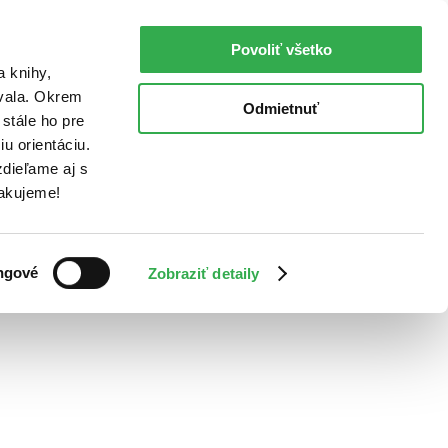
Povoliť všetko
a knihy,
ovala. Okrem
Odmietnuť
stále ho pre
u orientáciu.
dieľame aj s
Ďakujeme!
ngové
Zobraziť detaily