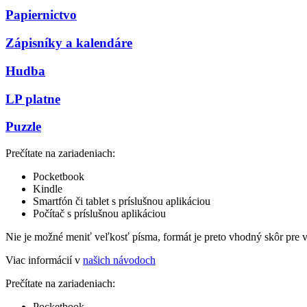
Papiernictvo
Zápisníky a kalendáre
Hudba
LP platne
Puzzle
Prečítate na zariadeniach:
Pocketbook
Kindle
Smartfón či tablet s príslušnou aplikáciou
Počítač s príslušnou aplikáciou
Nie je možné meniť veľkosť písma, formát je preto vhodný skôr pre 
Viac informácií v
našich návodoch
Prečítate na zariadeniach:
Pocketbook