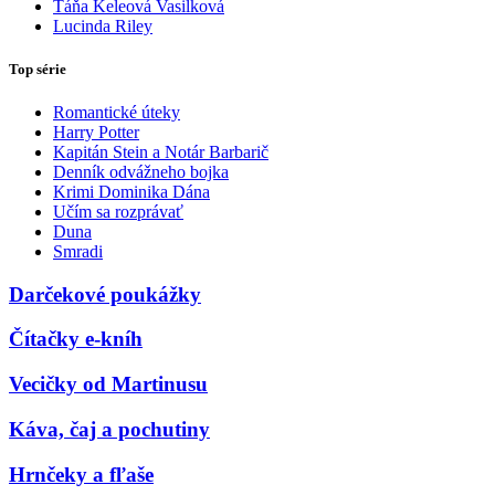
Táňa Keleová Vasilková
Lucinda Riley
Top série
Romantické úteky
Harry Potter
Kapitán Stein a Notár Barbarič
Denník odvážneho bojka
Krimi Dominika Dána
Učím sa rozprávať
Duna
Smradi
Darčekové poukážky
Čítačky e-kníh
Vecičky od Martinusu
Káva, čaj a pochutiny
Hrnčeky a fľaše