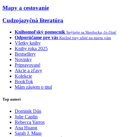
Mapy a cestovanie
Cudzojazyčná literatúra
Knihomoľský pomocník
Spýtajte sa Sherlocka, čo čítať
Odporúčame pre vás
Knižné tipy ušité na mieru vám
Všetky knihy
Knihy roka 2025
Bestsellery
Novinky
Pripravované
Akcie a zľavy
Kolekcie
BookTok
Mám záujem o titul
Top autori
Dominik Dán
Julie Caplin
Rebecca Yarros
Ana Huang
Sarah J. Maas