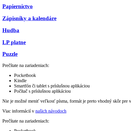
Papiernictvo
Zápisníky a kalendáre
Hudba
LP platne
Puzzle
Prečítate na zariadeniach:
Pocketbook
Kindle
Smartfón či tablet s príslušnou aplikáciou
Počítač s príslušnou aplikáciou
Nie je možné meniť veľkosť písma, formát je preto vhodný skôr pre 
Viac informácií v
našich návodoch
Prečítate na zariadeniach:
Pocketbook