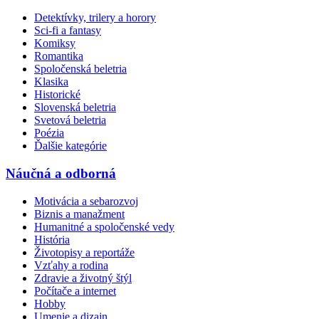
Detektívky, trilery a horory
Sci-fi a fantasy
Komiksy
Romantika
Spoločenská beletria
Klasika
Historické
Slovenská beletria
Svetová beletria
Poézia
Ďalšie kategórie
Náučná a odborná
Motivácia a sebarozvoj
Biznis a manažment
Humanitné a spoločenské vedy
História
Životopisy a reportáže
Vzťahy a rodina
Zdravie a životný štýl
Počítače a internet
Hobby
Umenie a dizajn