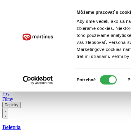
Doručenie
Kníhkupectvá
Knihovrátok
Poukážky
Knižný blog
Kontakt
Môžeme pracovať s cooki
Aby sme vedeli, ako sa na 
zbierame cookies. Niektor
E-knihy
Audioknihy
Hry
Filmy
Knihy
Doplnky
toho používame analytické
vás zlepšovať. Personaliz
Vyhľadávanie
Marketingové cookies nám 
tretími stranami. Veľmi b
Prihlásiť
Vyhľadávanie
Výber
Knihy
Potrebné
P
súhlasu
E-knihy
Audioknihy
Hry
Filmy
Doplnky
Beletria