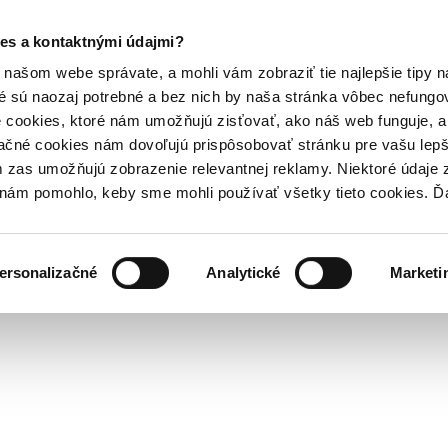
es a kontaktnými údajmi?
našom webe správate, a mohli vám zobraziť tie najlepšie tipy n
é sú naozaj potrebné a bez nich by naša stránka vôbec nefung
 cookies, ktoré nám umožňujú zisťovať, ako náš web funguje, a 
ačné cookies nám dovoľujú prispôsobovať stránku pre vašu lepši
zas umožňujú zobrazenie relevantnej reklamy. Niektoré údaje z
y nám pomohlo, keby sme mohli používať všetky tieto cookies. 
ersonalizačné
Analytické
Marketi