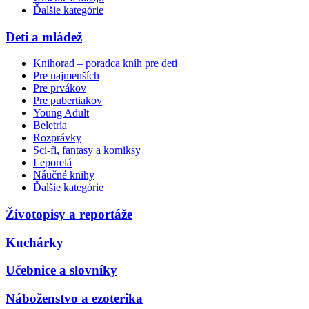
Ďalšie kategórie
Deti a mládež
Knihorad – poradca kníh pre deti
Pre najmenších
Pre prvákov
Pre pubertiakov
Young Adult
Beletria
Rozprávky
Sci-fi, fantasy a komiksy
Leporelá
Náučné knihy
Ďalšie kategórie
Životopisy a reportáže
Kuchárky
Učebnice a slovníky
Náboženstvo a ezoterika