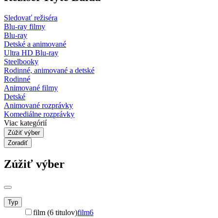
Sledovať režiséra
Blu-ray filmy
Blu-ray
Detské a animované
Ultra HD Blu-ray
Steelbooky
Rodinné, animované a detské
Rodinné
Animované filmy
Detské
Animované rozprávky
Komediálne rozprávky
Viac kategórií
Zúžiť výber
Zoradiť
Zúžiť výber
Typ
film (6 titulov)
film
6