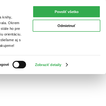
Povoliť všetko
a knihy,
ovala. Okrem
Odmietnuť
stále ho pre
u orientáciu.
dieľame aj s
Ďakujeme!
ngové
Zobraziť detaily