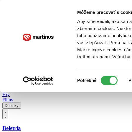
Doručenie
Kníhkupectvá
Knihovrátok
Poukážky
Knižný blog
Kontakt
Môžeme pracovať s cooki
Aby sme vedeli, ako sa na 
zbierame cookies. Niektor
E-knihy
Audioknihy
Hry
Filmy
Knihy
Doplnky
toho používame analytické
vás zlepšovať. Personaliz
Vyhľadávanie
Marketingové cookies nám 
tretími stranami. Veľmi b
Prihlásiť
Vyhľadávanie
Výber
Knihy
Potrebné
P
súhlasu
E-knihy
Audioknihy
Hry
Filmy
Doplnky
Beletria