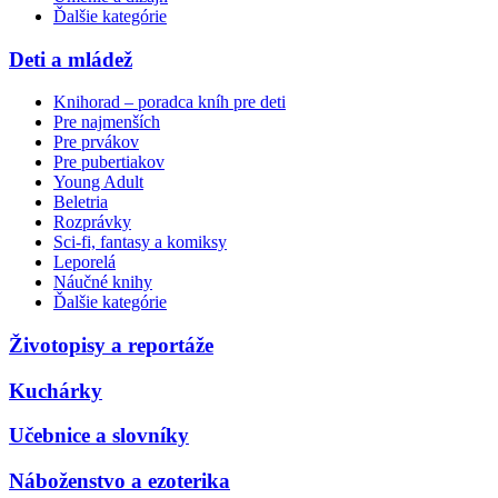
Ďalšie kategórie
Deti a mládež
Knihorad – poradca kníh pre deti
Pre najmenších
Pre prvákov
Pre pubertiakov
Young Adult
Beletria
Rozprávky
Sci-fi, fantasy a komiksy
Leporelá
Náučné knihy
Ďalšie kategórie
Životopisy a reportáže
Kuchárky
Učebnice a slovníky
Náboženstvo a ezoterika