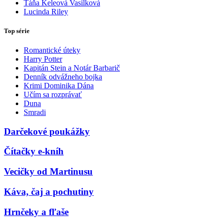
Táňa Keleová Vasilková
Lucinda Riley
Top série
Romantické úteky
Harry Potter
Kapitán Stein a Notár Barbarič
Denník odvážneho bojka
Krimi Dominika Dána
Učím sa rozprávať
Duna
Smradi
Darčekové poukážky
Čítačky e-kníh
Vecičky od Martinusu
Káva, čaj a pochutiny
Hrnčeky a fľaše