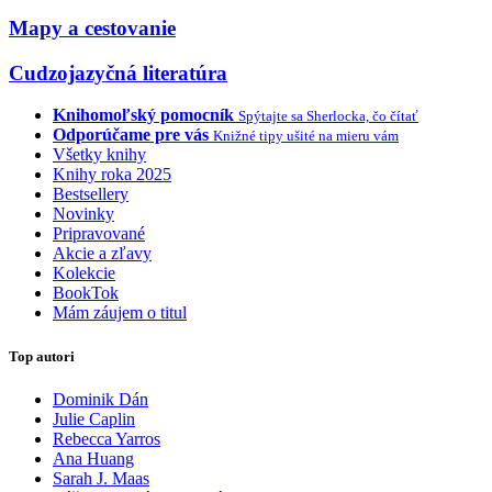
Mapy a cestovanie
Cudzojazyčná literatúra
Knihomoľský pomocník
Spýtajte sa Sherlocka, čo čítať
Odporúčame pre vás
Knižné tipy ušité na mieru vám
Všetky knihy
Knihy roka 2025
Bestsellery
Novinky
Pripravované
Akcie a zľavy
Kolekcie
BookTok
Mám záujem o titul
Top autori
Dominik Dán
Julie Caplin
Rebecca Yarros
Ana Huang
Sarah J. Maas