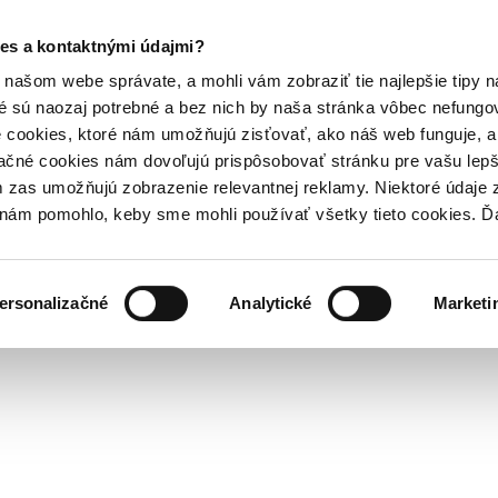
es a kontaktnými údajmi?
našom webe správate, a mohli vám zobraziť tie najlepšie tipy n
é sú naozaj potrebné a bez nich by naša stránka vôbec nefung
 cookies, ktoré nám umožňujú zisťovať, ako náš web funguje, a 
ačné cookies nám dovoľujú prispôsobovať stránku pre vašu lepši
zas umožňujú zobrazenie relevantnej reklamy. Niektoré údaje z
y nám pomohlo, keby sme mohli používať všetky tieto cookies. 
ersonalizačné
Analytické
Marketi