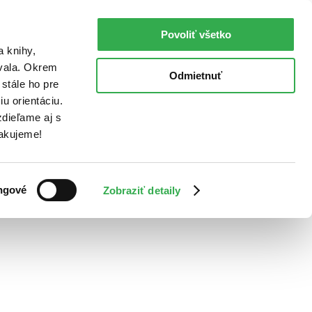
Povoliť všetko
a knihy,
ovala. Okrem
Odmietnuť
stále ho pre
u orientáciu.
dieľame aj s
Ďakujeme!
ngové
Zobraziť detaily