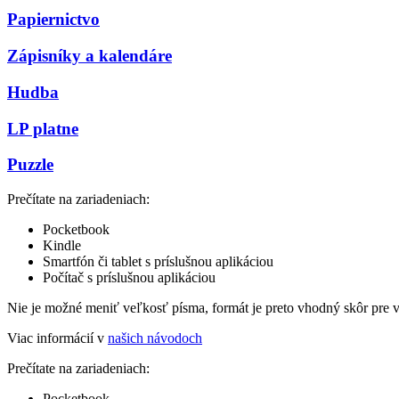
Papiernictvo
Zápisníky a kalendáre
Hudba
LP platne
Puzzle
Prečítate na zariadeniach:
Pocketbook
Kindle
Smartfón či tablet s príslušnou aplikáciou
Počítač s príslušnou aplikáciou
Nie je možné meniť veľkosť písma, formát je preto vhodný skôr pre 
Viac informácií v
našich návodoch
Prečítate na zariadeniach:
Pocketbook