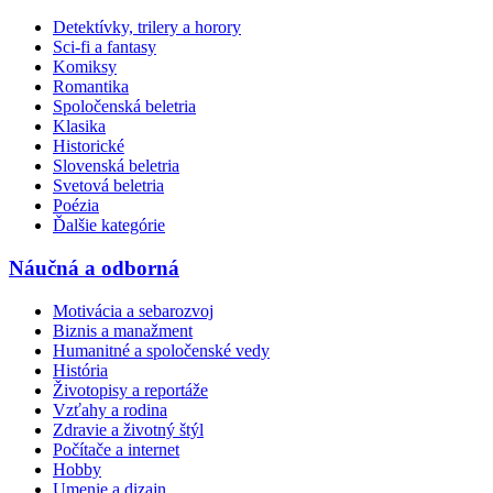
Detektívky, trilery a horory
Sci-fi a fantasy
Komiksy
Romantika
Spoločenská beletria
Klasika
Historické
Slovenská beletria
Svetová beletria
Poézia
Ďalšie kategórie
Náučná a odborná
Motivácia a sebarozvoj
Biznis a manažment
Humanitné a spoločenské vedy
História
Životopisy a reportáže
Vzťahy a rodina
Zdravie a životný štýl
Počítače a internet
Hobby
Umenie a dizajn