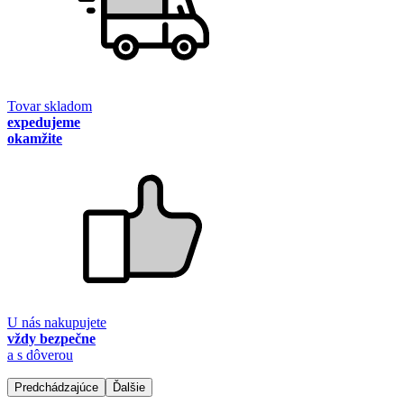
Tovar skladom
expedujeme
okamžite
U nás nakupujete
vždy bezpečne
a s dôverou
Predchádzajúce
Ďalšie