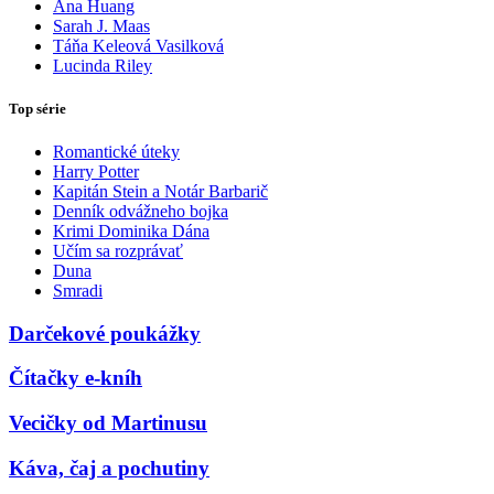
Ana Huang
Sarah J. Maas
Táňa Keleová Vasilková
Lucinda Riley
Top série
Romantické úteky
Harry Potter
Kapitán Stein a Notár Barbarič
Denník odvážneho bojka
Krimi Dominika Dána
Učím sa rozprávať
Duna
Smradi
Darčekové poukážky
Čítačky e-kníh
Vecičky od Martinusu
Káva, čaj a pochutiny