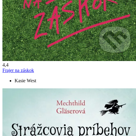
4,4
Frajer na záskok
Kasie West