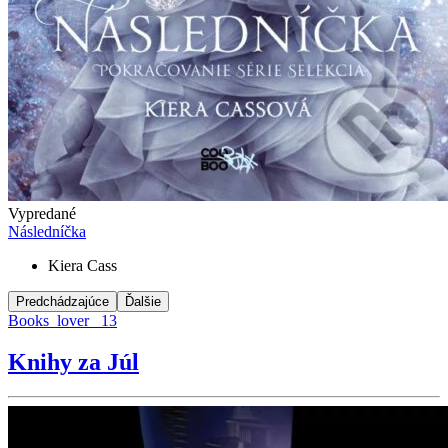
Vypredané
Následníčka
Kiera Cass
Predchádzajúce
Ďalšie
Books_lover_ 13
Knihy za Júl