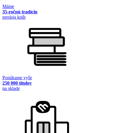
Máme
35-ročnú tradíciu
predaja kníh
Ponúkame vyše
250 000 titulov
na sklade