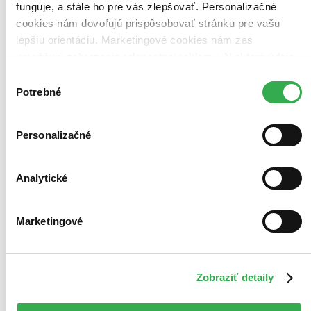
Vypredané
funguje, a stále ho pre vás zlepšovať. Personalizačné
Elita
cookies nám dovoľujú prispôsobovať stránku pre vašu
Kiera Cass
lepšiu orientáciu. Marketingové cookies nám zas
umožňujú zobrazenie relevantnej reklamy. Niektoré údaje
Predchádzajúce
Ďalšie
zdieľame aj s tretími stranami. Veľmi by nám pomohlo,
Books_lover_ 13
Výber
keby sme mohli používať všetky tieto cookies. Ďakujeme!
Potrebné
súhlasu
Knihy za Jún
Personalizačné
Analytické
Marketingové
Zobraziť detaily