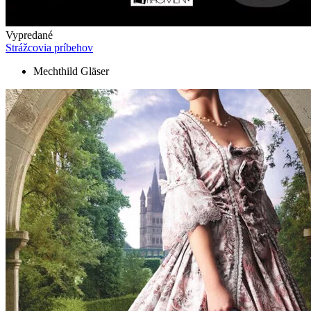
Vypredané
Strážcovia príbehov
Mechthild Gläser