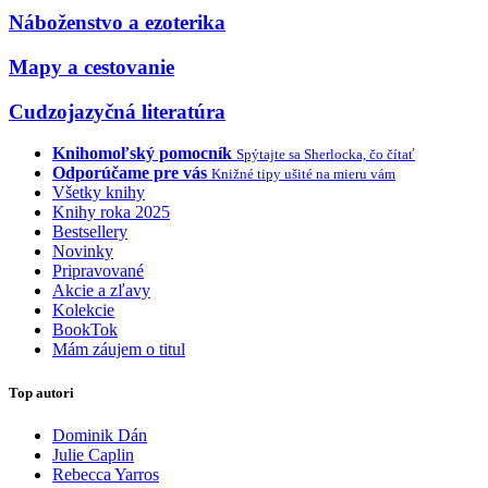
Náboženstvo a ezoterika
Mapy a cestovanie
Cudzojazyčná literatúra
Knihomoľský pomocník
Spýtajte sa Sherlocka, čo čítať
Odporúčame pre vás
Knižné tipy ušité na mieru vám
Všetky knihy
Knihy roka 2025
Bestsellery
Novinky
Pripravované
Akcie a zľavy
Kolekcie
BookTok
Mám záujem o titul
Top autori
Dominik Dán
Julie Caplin
Rebecca Yarros