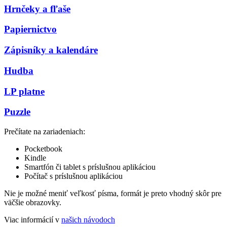
Hrnčeky a fľaše
Papiernictvo
Zápisníky a kalendáre
Hudba
LP platne
Puzzle
Prečítate na zariadeniach:
Pocketbook
Kindle
Smartfón či tablet s príslušnou aplikáciou
Počítač s príslušnou aplikáciou
Nie je možné meniť veľkosť písma, formát je preto vhodný skôr pre
väčšie obrazovky.
Viac informácií v
našich návodoch