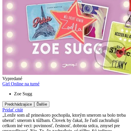
Vypredané
Girl Online na turné
Zoe Sugg
Predchádzajúce
Ďalšie
Pridať citát
Lenže som až prineskoro pochopila, ktorým smerom sa bolo treba
uberať: smerom k túžbam. Človek by čakal, že ľudí zachraňujú
celkom iné veci: povinnosť, čestnosť, dobrota srdca, zmysel pre
spravodlivosť. Nie. To, čo zachraňuje, sú túžby. Sú jedinou