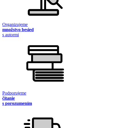
Organizujeme
množstvo besied
s autormi
Podporujeme
čítanie
s porozumením