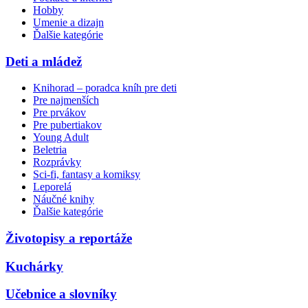
Hobby
Umenie a dizajn
Ďalšie kategórie
Deti a mládež
Knihorad – poradca kníh pre deti
Pre najmenších
Pre prvákov
Pre pubertiakov
Young Adult
Beletria
Rozprávky
Sci-fi, fantasy a komiksy
Leporelá
Náučné knihy
Ďalšie kategórie
Životopisy a reportáže
Kuchárky
Učebnice a slovníky