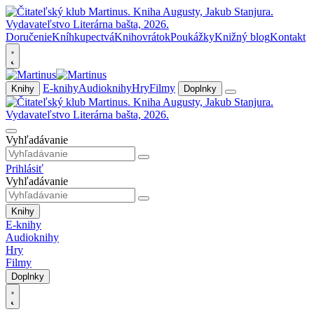
Doručenie
Kníhkupectvá
Knihovrátok
Poukážky
Knižný blog
Kontakt
E-knihy
Audioknihy
Hry
Filmy
Knihy
Doplnky
Vyhľadávanie
Prihlásiť
Vyhľadávanie
Knihy
E-knihy
Audioknihy
Hry
Filmy
Doplnky