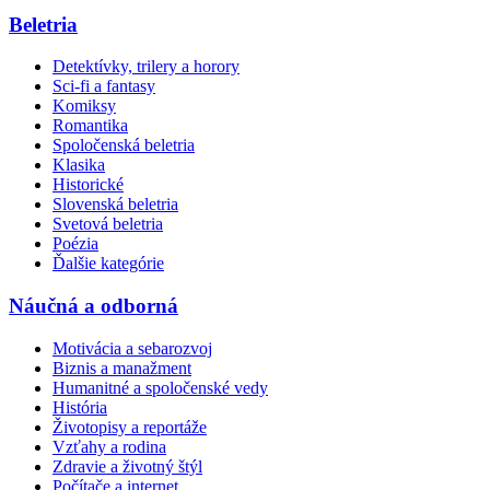
Beletria
Detektívky, trilery a horory
Sci-fi a fantasy
Komiksy
Romantika
Spoločenská beletria
Klasika
Historické
Slovenská beletria
Svetová beletria
Poézia
Ďalšie kategórie
Náučná a odborná
Motivácia a sebarozvoj
Biznis a manažment
Humanitné a spoločenské vedy
História
Životopisy a reportáže
Vzťahy a rodina
Zdravie a životný štýl
Počítače a internet