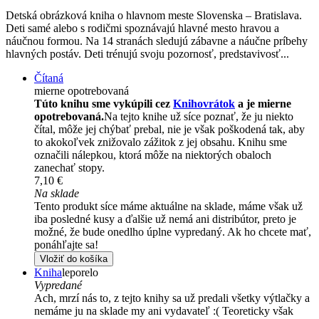
Detská obrázková kniha o hlavnom meste Slovenska – Bratislava.
Deti samé alebo s rodičmi spoznávajú hlavné mesto hravou a
náučnou formou. Na 14 stranách sledujú zábavne a náučne príbehy
hlavných postáv. Deti trénujú svoju pozornosť, predstavivosť...
Čítaná
mierne opotrebovaná
Túto knihu sme vykúpili cez
Knihovrátok
a je mierne
opotrebovaná.
Na tejto knihe už síce poznať, že ju niekto
čítal, môže jej chýbať prebal, nie je však poškodená tak, aby
to akokoľvek znižovalo zážitok z jej obsahu. Knihu sme
označili nálepkou, ktorá môže na niektorých obaloch
zanechať stopy.
7,10 €
Na sklade
Tento produkt síce máme aktuálne na sklade, máme však už
iba posledné kusy a ďalšie už nemá ani distribútor, preto je
možné, že bude onedlho úplne vypredaný. Ak ho chcete mať,
ponáhľajte sa!
Vložiť do košíka
Kniha
leporelo
Vypredané
Ach, mrzí nás to, z tejto knihy sa už predali všetky výtlačky a
nemáme ju na sklade my ani vydavateľ :( Teoreticky však