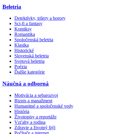
Beletria
Detektívky, trilery a horory
Sci-fi a fantasy
Komiksy
Romantika
Spoločenská beletria
Klasika
Historické
Slovenská beletria
Svetová beletria
Poézia
Ďalšie kategórie
Náučná a odborná
Motivácia a sebarozvoj
Biznis a manažment
Humanitné a spoločenské vedy
História
Životopisy a reportáže
Vzťahy a rodina
Zdravie a životný štýl
Počítače a internet