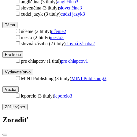
angličtina (3 tituly)
angličtina
3
slovenčina (3 tituly)
slovenčina
3
cudzí jazyk (3 tituly)
cudzí jazyk
3
Téma
učenie (2 tituly)
učenie
2
mesto (2 tituly)
mesto
2
slovná zásoba (2 tituly)
slovná zásoba
2
Pre koho
pre chlapcov (1 titul)
pre chlapcov
1
Vydavateľstvo
MINI Publishing (3 tituly)
MINI Publishing
3
Väzba
leporelo (3 tituly)
leporelo
3
Zúžiť výber
Zoradiť