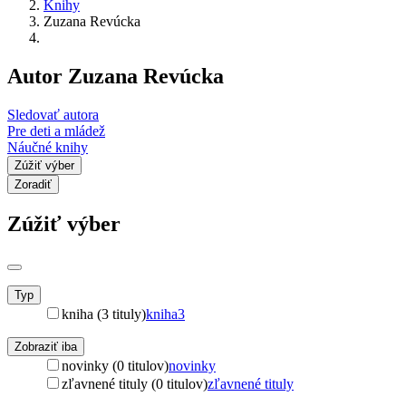
Knihy
Zuzana Revúcka
Autor Zuzana Revúcka
Sledovať autora
Pre deti a mládež
Náučné knihy
Zúžiť výber
Zoradiť
Zúžiť výber
Typ
kniha (3 tituly)
kniha
3
Zobraziť iba
novinky (0 titulov)
novinky
zľavnené tituly (0 titulov)
zľavnené tituly