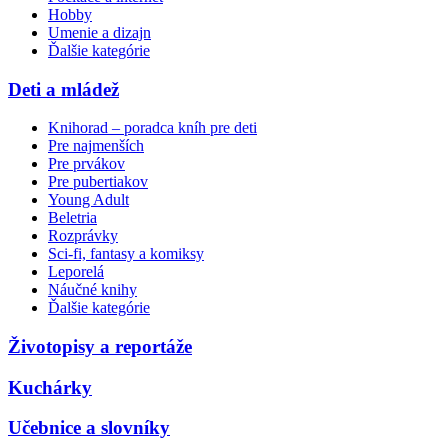
Hobby
Umenie a dizajn
Ďalšie kategórie
Deti a mládež
Knihorad – poradca kníh pre deti
Pre najmenších
Pre prvákov
Pre pubertiakov
Young Adult
Beletria
Rozprávky
Sci-fi, fantasy a komiksy
Leporelá
Náučné knihy
Ďalšie kategórie
Životopisy a reportáže
Kuchárky
Učebnice a slovníky