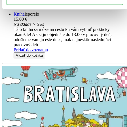
príbehy hlavných postáv. Deti trénujú svoju...
Kniha
leporelo
15,00 €
Na sklade > 5 ks
Táto kniha sa môže na cestu ku vám vybrať prakticky
okamžite! Ak si ju objednáte do 13:00 v pracovný deň,
odošleme vám ju ešte dnes, inak najneskôr nasledujúci
pracovný deň.
Pridať do zoznamu
Vložiť do košíka