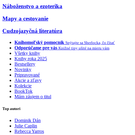
Náboženstvo a ezoterika
Mapy a cestovanie
Cudzojazyčná literatúra
Knihomoľský pomocník
Spýtajte sa Sherlocka, čo čítať
Odporúčame pre vás
Knižné tipy ušité na mieru vám
Všetky knihy
Knihy roka 2025
Bestsellery
Novinky
Pripravované
Akcie a zľavy
Kolekcie
BookTok
Mám záujem o titul
Top autori
Dominik Dán
Julie Caplin
Rebecca Yarros