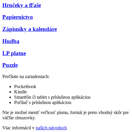
Hrnčeky a fľaše
Papiernictvo
Zápisníky a kalendáre
Hudba
LP platne
Puzzle
Prečítate na zariadeniach:
Pocketbook
Kindle
Smartfón či tablet s príslušnou aplikáciou
Počítač s príslušnou aplikáciou
Nie je možné meniť veľkosť písma, formát je preto vhodný skôr pre
väčšie obrazovky.
Viac informácií v
našich návodoch