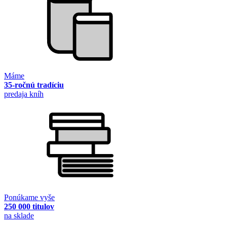
Máme
35-ročnú tradíciu
predaja kníh
Ponúkame vyše
250 000 titulov
na sklade