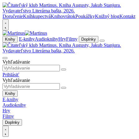
Doručenie
Kníhkupectvá
Knihovrátok
Poukážky
Knižný blog
Kontakt
E-knihy
Audioknihy
Hry
Filmy
Knihy
Doplnky
Vyhľadávanie
Prihlásiť
Vyhľadávanie
Knihy
E-knihy
Audioknihy
Hry
Filmy
Doplnky