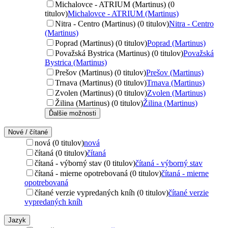
Michalovce - ATRIUM (Martinus) (0
titulov)
Michalovce - ATRIUM (Martinus)
Nitra - Centro (Martinus) (0 titulov)
Nitra - Centro
(Martinus)
Poprad (Martinus) (0 titulov)
Poprad (Martinus)
Považská Bystrica (Martinus) (0 titulov)
Považská
Bystrica (Martinus)
Prešov (Martinus) (0 titulov)
Prešov (Martinus)
Trnava (Martinus) (0 titulov)
Trnava (Martinus)
Zvolen (Martinus) (0 titulov)
Zvolen (Martinus)
Žilina (Martinus) (0 titulov)
Žilina (Martinus)
Ďalšie možnosti
Nové / čítané
nová (0 titulov)
nová
čítaná (0 titulov)
čítaná
čítaná - výborný stav (0 titulov)
čítaná - výborný stav
čítaná - mierne opotrebovaná (0 titulov)
čítaná - mierne
opotrebovaná
čítané verzie vypredaných kníh (0 titulov)
čítané verzie
vypredaných kníh
Jazyk