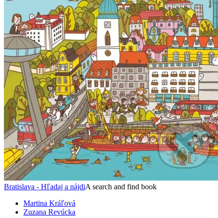
Bratislava - Hľadaj a nájdi
A search and find book
Martina Kráľová
Zuzana Revúcka