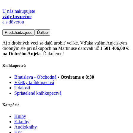
U nás nakupujete
vždy bezpečne
a s dôverou
Predchádzajúce
Ďalšie
Aj z drobných vecí sa dajú urobiť veľké. Vďaka vašim Anjelským
drobným ste pri nákupoch na Martinuse darovali už
1 501 406,00 €
na Dobrého Anjela
. Ďakujeme!
Kníhkupectvá
Bratislava - Obchodná
• Otvárame o 8:30
Všetky kníhkupectvá
Udalosti
Spriatelené kníhkupectvá
Kategórie
Knihy
E-knihy
Audioknihy
Hry