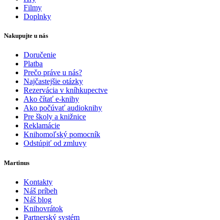
Filmy
Doplnky
Nakupujte u nás
Doručenie
Platba
Prečo práve u nás?
Najčastejšie otázky
Rezervácia v kníhkupectve
Ako čítať e-knihy
Ako počúvať audioknihy
Pre školy a knižnice
Reklamácie
Knihomoľský pomocník
Odstúpiť od zmluvy
Martinus
Kontakty
Náš príbeh
Náš blog
Knihovrátok
Partnerský systém