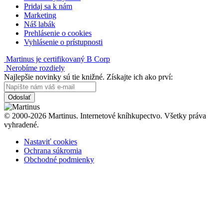
Pridaj sa k nám
Marketing
Náš labák
Prehlásenie o cookies
Vyhlásenie o prístupnosti
Martinus je certifikovaný B Corp
Nerobíme rozdiely
Najlepšie novinky sú tie knižné. Získajte ich ako prví:
Odoslať
© 2000-2026 Martinus. Internetové kníhkupectvo. Všetky práva
vyhradené.
Nastaviť cookies
Ochrana súkromia
Obchodné podmienky