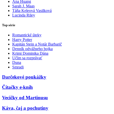
Ana Huang
Sarah J. Maas
Táňa Keleová Vasilková
Lucinda Riley
Top série
Romantické úteky
Harry Potter
Kapitán Stein a Notár Barbarič
Denník odvážneho bojka
Krimi Dominika Dána
Učím sa rozprávať
Duna
Smradi
Darčekové poukážky
Čítačky e-kníh
Vecičky od Martinusu
Káva, čaj a pochutiny