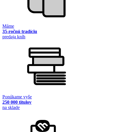
Máme
35-ročnú tradíciu
predaja kníh
Ponúkame vyše
250 000 titulov
na sklade