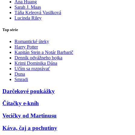
Ana Huang
Sarah J. Maas
Táňa Keleová Vasilková
Lucinda Riley
Top série
Romantické úteky
Harry Potter
Kapitán Stein a Notár Barbarič
Denník odvážneho bojka
Krimi Dominika Dána
Učím sa rozprávať
Duna
Smradi
Darčekové poukážky
Čítačky e-kníh
Vecičky od Martinusu
Káva, čaj a pochutiny