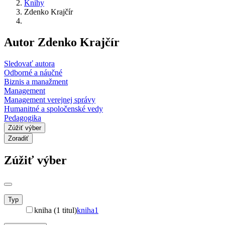
Knihy
Zdenko Krajčír
Autor Zdenko Krajčír
Sledovať autora
Odborné a náučné
Biznis a manažment
Management
Management verejnej správy
Humanitné a spoločenské vedy
Pedagogika
Zúžiť výber
Zoradiť
Zúžiť výber
Typ
kniha (1 titul)
kniha
1