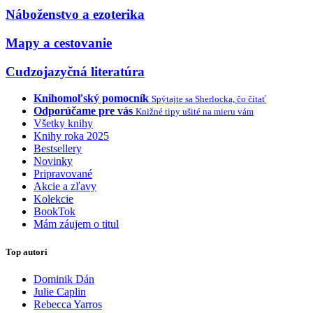
Náboženstvo a ezoterika
Mapy a cestovanie
Cudzojazyčná literatúra
Knihomoľský pomocník
Spýtajte sa Sherlocka, čo čítať
Odporúčame pre vás
Knižné tipy ušité na mieru vám
Všetky knihy
Knihy roka 2025
Bestsellery
Novinky
Pripravované
Akcie a zľavy
Kolekcie
BookTok
Mám záujem o titul
Top autori
Dominik Dán
Julie Caplin
Rebecca Yarros