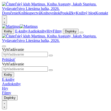
Doručenie
Kníhkupectvá
Knihovrátok
Poukážky
Knižný blog
Kontakt
E-knihy
Audioknihy
Hry
Filmy
Knihy
Doplnky
Vyhľadávanie
Prihlásiť
Vyhľadávanie
Knihy
E-knihy
Audioknihy
Hry
Filmy
Doplnky