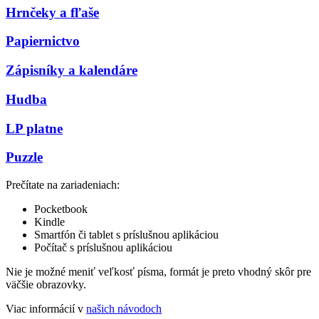
Hrnčeky a fľaše
Papiernictvo
Zápisníky a kalendáre
Hudba
LP platne
Puzzle
Prečítate na zariadeniach:
Pocketbook
Kindle
Smartfón či tablet s príslušnou aplikáciou
Počítač s príslušnou aplikáciou
Nie je možné meniť veľkosť písma, formát je preto vhodný skôr pre
väčšie obrazovky.
Viac informácií v
našich návodoch