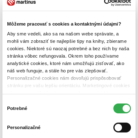
Vydavateľstvo
Wolters Kluwer (1 titul)
Wolters Kluwer
1
Väzba
Môžeme pracovať s cookies a kontaktnými údajmi?
pevná väzba (1 titul)
pevná väzba
1
Aby sme vedeli, ako sa na našom webe správate, a
Zúžiť výber
mohli vám zobraziť tie najlepšie tipy na knihy, zbierame
Zoradiť
cookies. Niektoré sú naozaj potrebné a bez nich by naša
stránka vôbec nefungovala. Okrem toho používame
analytické cookies, ktoré nám umožňujú zisťovať, ako
náš web funguje, a stále ho pre vás zlepšovať.
Bestsellery
Personalizačné cookies nám dovoľujú prispôsobovať
Top hodnotené
stránku pre vašu lepšiu orientáciu. Marketingové cookies
Novinky
nám zas umožňujú zobrazenie relevantnej reklamy.
Najdrahšie
Najlacnejšie
Niektoré údaje zdieľame aj s tretími stranami. Veľmi by
Výber
Najvyššia zľava
nám pomohlo, keby sme mohli používať všetky tieto
Potrebné
súhlasu
cookies. Ďakujeme!
Personalizačné