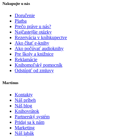
Nakupujte u nás
Doručenie
Platba
Prečo práve u nás?
Najčastejšie otázky
Rezervácia v kníhkupectve
Ako čítať e-knihy
Ako počúvať audioknihy
Pre školy a knižnice
Reklamácie
Knihomoľský pomocník
Odstúpiť od zmluvy
Martinus
Kontakty
Náš príbeh
Náš blog
Knihovrátok
Partnerský systém
Pridaj sa k nám
Marketing
Náš labák