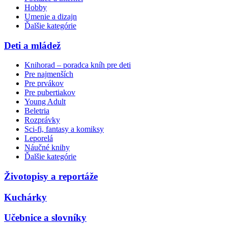
Hobby
Umenie a dizajn
Ďalšie kategórie
Deti a mládež
Knihorad – poradca kníh pre deti
Pre najmenších
Pre prvákov
Pre pubertiakov
Young Adult
Beletria
Rozprávky
Sci-fi, fantasy a komiksy
Leporelá
Náučné knihy
Ďalšie kategórie
Životopisy a reportáže
Kuchárky
Učebnice a slovníky