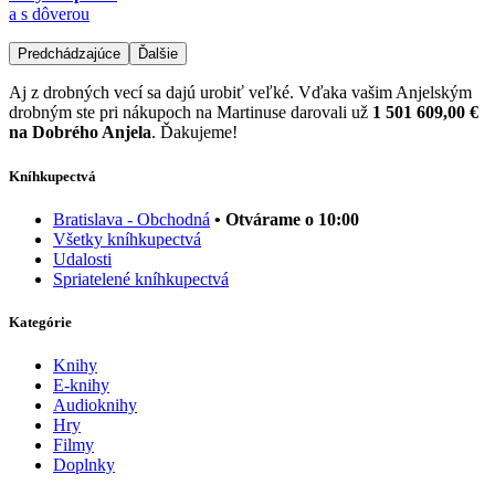
a s dôverou
Predchádzajúce
Ďalšie
Aj z drobných vecí sa dajú urobiť veľké. Vďaka vašim Anjelským
drobným ste pri nákupoch na Martinuse darovali už
1 501 609,00 €
na Dobrého Anjela
. Ďakujeme!
Kníhkupectvá
Bratislava - Obchodná
• Otvárame o 10:00
Všetky kníhkupectvá
Udalosti
Spriatelené kníhkupectvá
Kategórie
Knihy
E-knihy
Audioknihy
Hry
Filmy
Doplnky