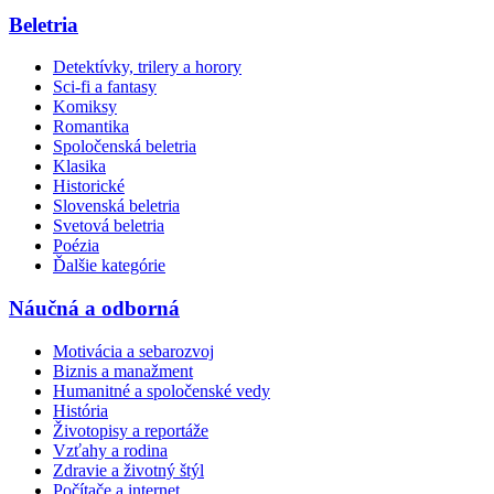
Beletria
Detektívky, trilery a horory
Sci-fi a fantasy
Komiksy
Romantika
Spoločenská beletria
Klasika
Historické
Slovenská beletria
Svetová beletria
Poézia
Ďalšie kategórie
Náučná a odborná
Motivácia a sebarozvoj
Biznis a manažment
Humanitné a spoločenské vedy
História
Životopisy a reportáže
Vzťahy a rodina
Zdravie a životný štýl
Počítače a internet