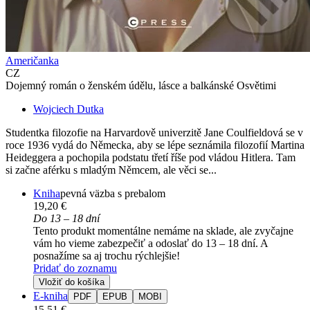
Američanka
CZ
Dojemný román o ženském údělu, lásce a balkánské Osvětimi
Wojciech Dutka
Studentka filozofie na Harvardově univerzitě Jane Coulfieldová se v
roce 1936 vydá do Německa, aby se lépe seznámila filozofií Martina
Heideggera a pochopila podstatu třetí říše pod vládou Hitlera. Tam
si začne aférku s mladým Němcem, ale věci se...
Kniha
pevná väzba s prebalom
19,20 €
Do 13 – 18 dní
Tento produkt momentálne nemáme na sklade, ale zvyčajne
vám ho vieme zabezpečiť a odoslať do 13 – 18 dní. A
posnažíme sa aj trochu rýchlejšie!
Pridať do zoznamu
Vložiť do košíka
E-kniha
PDF
EPUB
MOBI
15,51 €