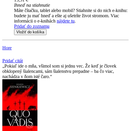
Ihneď na stiahnutie
Máte čítačku, tablet alebo mobil? Stiahnite si do nich e-knihu:
budete ju mať hneď a ešte aj ušetríte život stromom. Viac
informácii o e-knihách
nájdete tu
.
Pridať do zoznamu
Vložiť do košíka
Hore
Pridať citát
Pokiaľ ide o mňa, všimol som si jednu vec. Že keď je človek
obklopený šialencami, sám šialenstvu prepadne – ba čo viac,
nachádza v ňom isté čaro.