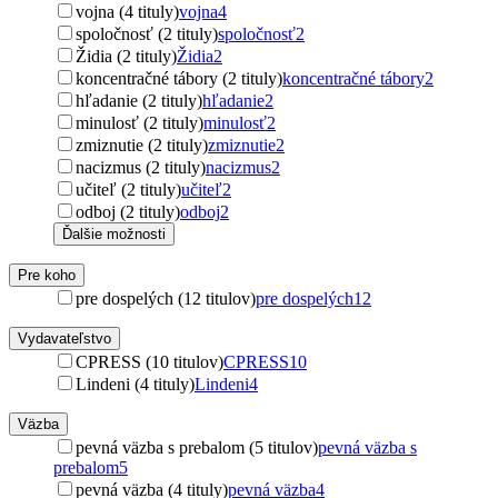
vojna (4 tituly)
vojna
4
spoločnosť (2 tituly)
spoločnosť
2
Židia (2 tituly)
Židia
2
koncentračné tábory (2 tituly)
koncentračné tábory
2
hľadanie (2 tituly)
hľadanie
2
minulosť (2 tituly)
minulosť
2
zmiznutie (2 tituly)
zmiznutie
2
nacizmus (2 tituly)
nacizmus
2
učiteľ (2 tituly)
učiteľ
2
odboj (2 tituly)
odboj
2
Ďalšie možnosti
Pre koho
pre dospelých (12 titulov)
pre dospelých
12
Vydavateľstvo
CPRESS (10 titulov)
CPRESS
10
Lindeni (4 tituly)
Lindeni
4
Väzba
pevná väzba s prebalom (5 titulov)
pevná väzba s
prebalom
5
pevná väzba (4 tituly)
pevná väzba
4