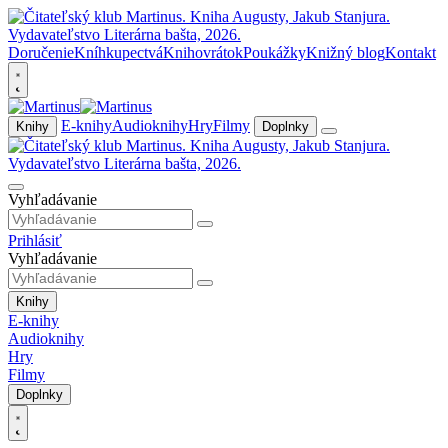
Doručenie
Kníhkupectvá
Knihovrátok
Poukážky
Knižný blog
Kontakt
E-knihy
Audioknihy
Hry
Filmy
Knihy
Doplnky
Vyhľadávanie
Prihlásiť
Vyhľadávanie
Knihy
E-knihy
Audioknihy
Hry
Filmy
Doplnky