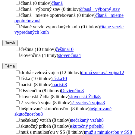
čítaná (0 titulov)
čítaná
čítaná - výborný stav (0 titulov)
čítaná - výborný stav
čítaná - mierne opotrebovaná (0 titulov)
čítaná - mierne
opotrebovaná
čítané verzie vypredaných kníh (0 titulov)
čítané verzie
vypredaných kníh
Jazyk
čeština (10 titulov)
čeština
10
slovenčina (4 tituly)
slovenčina
4
Téma
druhá svetová vojna (12 titulov)
druhá svetová vojna
12
láska (10 titulov)
láska
10
nacisti (8 titulov)
nacisti
8
Osvienčim (8 titulov)
Osvienčim
8
slovenskí Židia (8 titulov)
slovenskí Židia
8
2. svetová vojna (8 titulov)
2. svetová vojna
8
inšpirované skutočnosťou (8 titulov)
inšpirované
skutočnosťou
8
nečakaný vzťah (8 titulov)
nečakaný vzťah
8
skutočný príbeh (8 titulov)
skutočný príbeh
8
muž s minulosťou v SS (8 titulov)
muž s minulosťou v SS
8