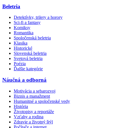
Beletria
Detektívky, trilery a horory
Sci-fi a fantasy
Komiksy
Romantika
Spoločenská beletria
Klasika
Historické
Slovenská beletria
Svetová beletria
Poézia
Ďalšie kategórie
Náučná a odborná
Motivácia a sebarozvoj
Biznis a manažment
Humanitné a spoločenské vedy
História
Životopisy a reportáže
Vzťahy a rodina
Zdravie a životný štýl
Počítače a internet