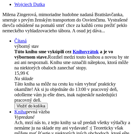
Wojciech Dutka
Milena Zingerová, mimoriadne hudobne nadaná Bratislavčanka,
smeruje s prvým ženským transportom do Osvienčimu. Vystrašené
dievča odsúdené na pomalú smrť chce za každú cenu prežiť peklo
nemeckého vyhladzovacieho tábora. A osud jej dáva...
Čítaná
výborný stav
Túto knihu sme vykúpili cez
Knihovrátok
a je vo
výbornom stave.
Rozdiel medzi touto knihou a novou by ste
asi ani nespoznali. Knihu sme označili nálepkou, ktorá môže
na niektorých obaloch zanechať stopy.
15,99 €
Na sklade
Táto kniha sa môže na cestu ku vám vybrať prakticky
okamžite! Ak si ju objednáte do 13:00 v pracovný deň,
odošleme vám ju ešte dnes, inak najneskôr nasledujúci
pracovný deň.
Vložiť do košíka
Kniha
pevná väzba
Vypredané
Ach, mrzí nás to, z tejto knihy sa už predali všetky výtlačky a
nemáme ju na sklade my ani vydavateľ :( Teoreticky však
môžete mať šťastie v niektorých iných obchodoch, ktoré ešte