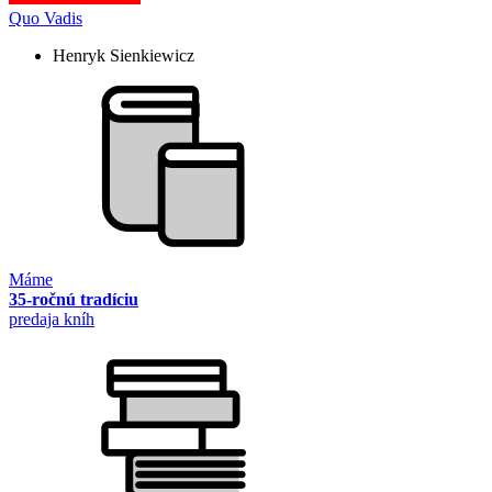
Quo Vadis
Henryk Sienkiewicz
Máme
35-ročnú tradíciu
predaja kníh