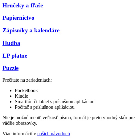
Hrnčeky a fľaše
Papiernictvo
Zápisníky a kalendáre
Hudba
LP platne
Puzzle
Prečítate na zariadeniach:
Pocketbook
Kindle
Smartfón či tablet s príslušnou aplikáciou
Počítač s príslušnou aplikáciou
Nie je možné meniť veľkosť písma, formát je preto vhodný skôr pre
väčšie obrazovky.
Viac informácií v
našich návodoch