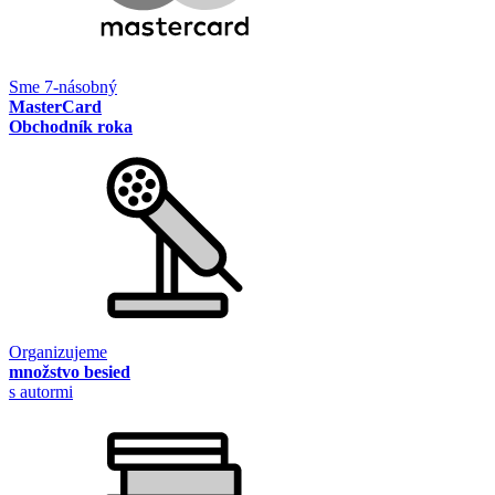
Sme 7-násobný
MasterCard
Obchodník roka
Organizujeme
množstvo besied
s autormi