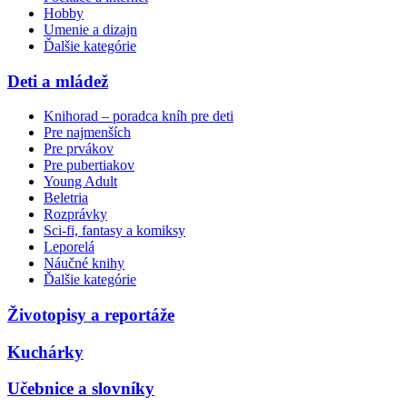
Hobby
Umenie a dizajn
Ďalšie kategórie
Deti a mládež
Knihorad – poradca kníh pre deti
Pre najmenších
Pre prvákov
Pre pubertiakov
Young Adult
Beletria
Rozprávky
Sci-fi, fantasy a komiksy
Leporelá
Náučné knihy
Ďalšie kategórie
Životopisy a reportáže
Kuchárky
Učebnice a slovníky