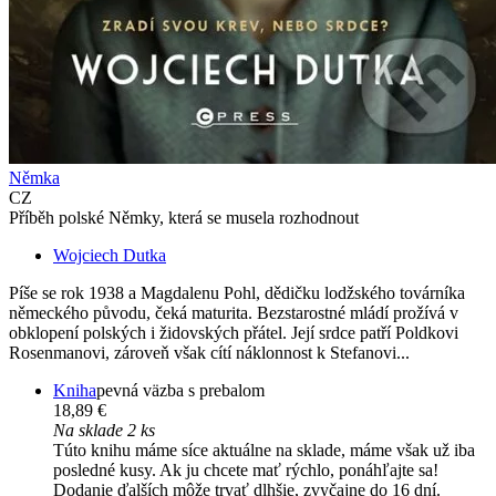
Němka
CZ
Příběh polské Němky, která se musela rozhodnout
Wojciech Dutka
Píše se rok 1938 a Magdalenu Pohl, dědičku lodžského továrníka
německého původu, čeká maturita. Bezstarostné mládí prožívá v
obklopení polských i židovských přátel. Její srdce patří Poldkovi
Rosenmanovi, zároveň však cítí náklonnost k Stefanovi...
Kniha
pevná väzba s prebalom
18,89 €
Na sklade 2 ks
Túto knihu máme síce aktuálne na sklade, máme však už iba
posledné kusy. Ak ju chcete mať rýchlo, ponáhľajte sa!
Dodanie ďalších môže trvať dlhšie, zvyčajne do 16 dní.