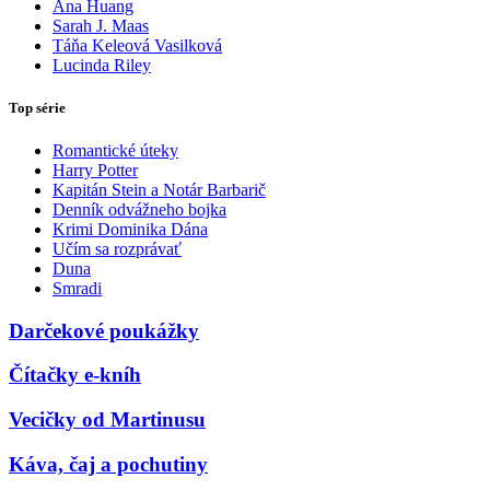
Ana Huang
Sarah J. Maas
Táňa Keleová Vasilková
Lucinda Riley
Top série
Romantické úteky
Harry Potter
Kapitán Stein a Notár Barbarič
Denník odvážneho bojka
Krimi Dominika Dána
Učím sa rozprávať
Duna
Smradi
Darčekové poukážky
Čítačky e-kníh
Vecičky od Martinusu
Káva, čaj a pochutiny