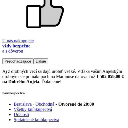
U nás nakupujete
vždy bezpečne
a s dôverou
Predchádzajúce
Ďalšie
Aj z drobných vecí sa dajú urobiť veľké. Vďaka vašim Anjelským
drobným ste pri nákupoch na Martinuse darovali už
1 502 059,00 €
na Dobrého Anjela
. Ďakujeme!
Kníhkupectvá
Bratislava - Obchodná
• Otvorené do 20:00
Všetky kníhkupectvá
Udalosti
Spriatelené kníhkupectvá