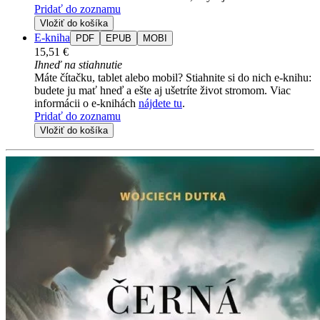
Pridať do zoznamu
Vložiť do košíka
E-kniha
PDF
EPUB
MOBI
15,51 €
Ihneď na stiahnutie
Máte čítačku, tablet alebo mobil? Stiahnite si do nich e-knihu:
budete ju mať hneď a ešte aj ušetríte život stromom. Viac
informácii o e-knihách
nájdete tu
.
Pridať do zoznamu
Vložiť do košíka