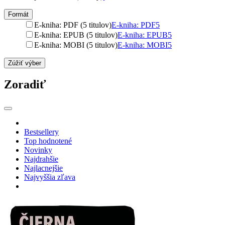
Formát
E-kniha: PDF (5 titulov)
E-kniha: PDF
5
E-kniha: EPUB (5 titulov)
E-kniha: EPUB
5
E-kniha: MOBI (5 titulov)
E-kniha: MOBI
5
Zúžiť výber
Zoradiť
Bestsellery
Top hodnotené
Novinky
Najdrahšie
Najlacnejšie
Najvyššia zľava