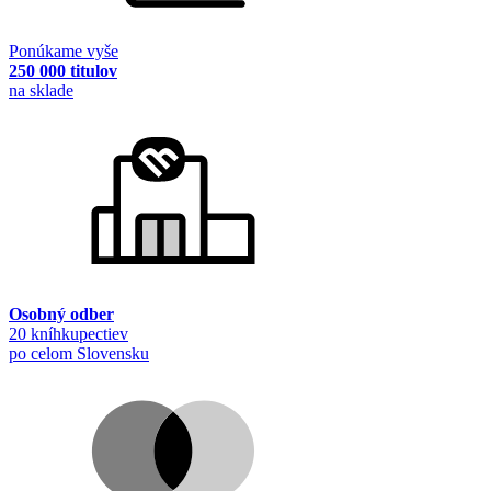
Ponúkame vyše
250 000 titulov
na sklade
Osobný odber
20 kníhkupectiev
po celom Slovensku