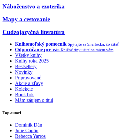
Náboženstvo a ezoterika
Mapy a cestovanie
Cudzojazyčná literatúra
Knihomoľský pomocník
Spýtajte sa Sherlocka, čo čítať
Odporúčame pre vás
Knižné tipy ušité na mieru vám
Všetky knihy
Knihy roka 2025
Bestsellery
Novinky
Pripravované
Akcie a zľavy
Kolekcie
BookTok
Mám záujem o titul
Top autori
Dominik Dán
Julie Caplin
Rebecca Yarros