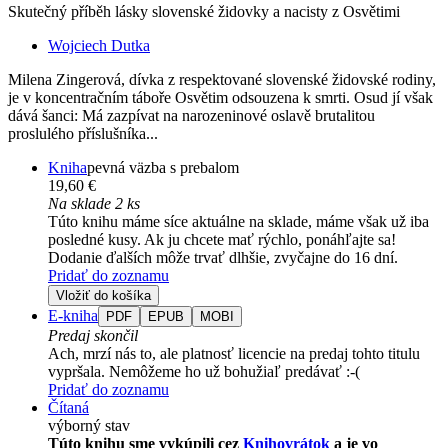
Skutečný příběh lásky slovenské židovky a nacisty z Osvětimi
Wojciech Dutka
Milena Zingerová, dívka z respektované slovenské židovské rodiny,
je v koncentračním táboře Osvětim odsouzena k smrti. Osud jí však
dává šanci: Má zazpívat na narozeninové oslavě brutalitou
proslulého příslušníka...
Kniha
pevná väzba s prebalom
19,60 €
Na sklade 2 ks
Túto knihu máme síce aktuálne na sklade, máme však už iba
posledné kusy. Ak ju chcete mať rýchlo, ponáhľajte sa!
Dodanie ďalších môže trvať dlhšie, zvyčajne do 16 dní.
Pridať do zoznamu
Vložiť do košíka
E-kniha
PDF
EPUB
MOBI
Predaj skončil
Ach, mrzí nás to, ale platnosť licencie na predaj tohto titulu
vypršala. Nemôžeme ho už bohužiaľ predávať :-(
Pridať do zoznamu
Čítaná
výborný stav
Túto knihu sme vykúpili cez
Knihovrátok
a je vo