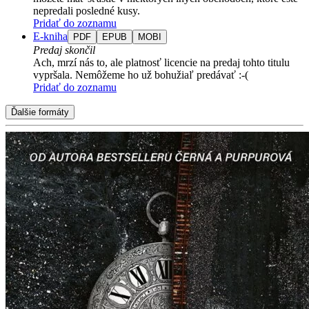
nepredali posledné kusy.
Pridať do zoznamu
E-kniha
PDF
EPUB
MOBI
Predaj skončil
Ach, mrzí nás to, ale platnosť licencie na predaj tohto titulu
vypršala. Nemôžeme ho už bohužiaľ predávať :-(
Pridať do zoznamu
Ďalšie formáty