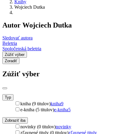
Knihy
Wojciech Dutka
Autor Wojciech Dutka
Sledovať autora
Beletria
Spoločenská beletria
Zúžiť výber
Zoradiť
Zúžiť výber
Typ
kniha (9 titulov)
kniha
9
e-kniha (5 titulov)
e-kniha
5
Zobraziť iba
novinky (0 titulov)
novinky
zľavnené tituly (0 titulov)
zľavnené tituly