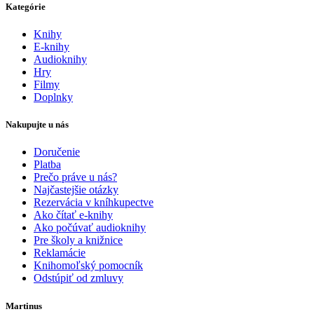
Kategórie
Knihy
E-knihy
Audioknihy
Hry
Filmy
Doplnky
Nakupujte u nás
Doručenie
Platba
Prečo práve u nás?
Najčastejšie otázky
Rezervácia v kníhkupectve
Ako čítať e-knihy
Ako počúvať audioknihy
Pre školy a knižnice
Reklamácie
Knihomoľský pomocník
Odstúpiť od zmluvy
Martinus