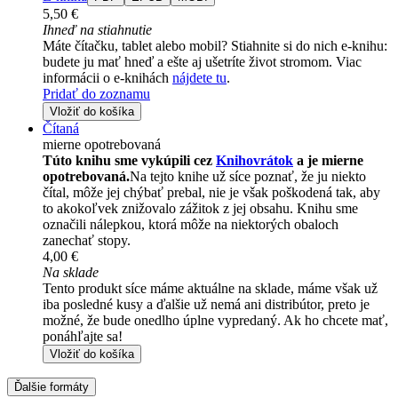
5,50 €
Ihneď na stiahnutie
Máte čítačku, tablet alebo mobil? Stiahnite si do nich e-knihu:
budete ju mať hneď a ešte aj ušetríte život stromom. Viac
informácii o e-knihách
nájdete tu
.
Pridať do zoznamu
Vložiť do košíka
Čítaná
mierne opotrebovaná
Túto knihu sme vykúpili cez
Knihovrátok
a je mierne
opotrebovaná.
Na tejto knihe už síce poznať, že ju niekto
čítal, môže jej chýbať prebal, nie je však poškodená tak, aby
to akokoľvek znižovalo zážitok z jej obsahu. Knihu sme
označili nálepkou, ktorá môže na niektorých obaloch
zanechať stopy.
4,00 €
Na sklade
Tento produkt síce máme aktuálne na sklade, máme však už
iba posledné kusy a ďalšie už nemá ani distribútor, preto je
možné, že bude onedlho úplne vypredaný. Ak ho chcete mať,
ponáhľajte sa!
Vložiť do košíka
Ďalšie formáty