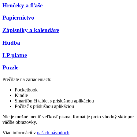
Hrnčeky a fľaše
Papiernictvo
Zápisníky a kalendáre
Hudba
LP platne
Puzzle
Prečítate na zariadeniach:
Pocketbook
Kindle
Smartfón či tablet s príslušnou aplikáciou
Počítač s príslušnou aplikáciou
Nie je možné meniť veľkosť písma, formát je preto vhodný skôr pre
väčšie obrazovky.
Viac informácií v
našich návodoch