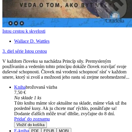
Istou cestou k skvelosti
Wallace D. Wattles
3. diel série
Istou cestou
V každom človeku sa nachádza Princíp sily. Premysleným
používaním a vedením tohto princípu dokáže človek rozvíjať svoje
duševné schopnosti. Človek má vrodenú schopnosť rásť v každom
smere, ktorý si zvolí a možnosti jeho rastu sú zrejme neobmedzené...
Kniha
brožovaná väzba
7,50 €
Na sklade 1 ks
Túto knihu máme síce aktuálne na sklade, máme však už iba
posledné kusy. Ak ju chcete mať rýchlo, ponáhľajte sa!
Dodanie ďalších môže trvať dlhšie, zvyčajne do 8 dní.
Pridať do zoznamu
Vložiť do košíka
E-kniha
PDF
EPUB
MOBI