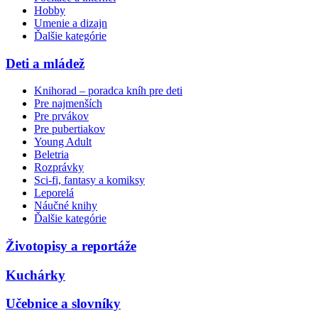
Hobby
Umenie a dizajn
Ďalšie kategórie
Deti a mládež
Knihorad – poradca kníh pre deti
Pre najmenších
Pre prvákov
Pre pubertiakov
Young Adult
Beletria
Rozprávky
Sci-fi, fantasy a komiksy
Leporelá
Náučné knihy
Ďalšie kategórie
Životopisy a reportáže
Kuchárky
Učebnice a slovníky