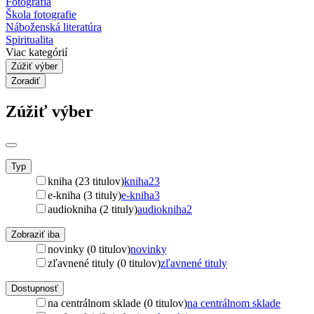
Fotografia
Škola fotografie
Náboženská literatúra
Spiritualita
Viac kategórií
Zúžiť výber
Zoradiť
Zúžiť výber
Typ
kniha (23 titulov)
kniha
23
e-kniha (3 tituly)
e-kniha
3
audiokniha (2 tituly)
audiokniha
2
Zobraziť iba
novinky (0 titulov)
novinky
zľavnené tituly (0 titulov)
zľavnené tituly
Dostupnosť
na centrálnom sklade (0 titulov)
na centrálnom sklade