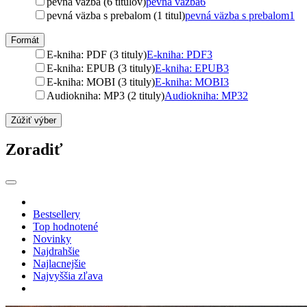
pevná väzba (6 titulov)
pevná väzba
6
pevná väzba s prebalom (1 titul)
pevná väzba s prebalom
1
Formát
E-kniha: PDF (3 tituly)
E-kniha: PDF
3
E-kniha: EPUB (3 tituly)
E-kniha: EPUB
3
E-kniha: MOBI (3 tituly)
E-kniha: MOBI
3
Audiokniha: MP3 (2 tituly)
Audiokniha: MP3
2
Zúžiť výber
Zoradiť
Bestsellery
Top hodnotené
Novinky
Najdrahšie
Najlacnejšie
Najvyššia zľava