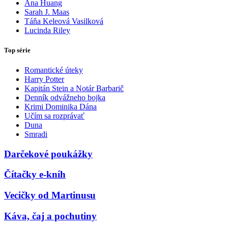
Ana Huang
Sarah J. Maas
Táňa Keleová Vasilková
Lucinda Riley
Top série
Romantické úteky
Harry Potter
Kapitán Stein a Notár Barbarič
Denník odvážneho bojka
Krimi Dominika Dána
Učím sa rozprávať
Duna
Smradi
Darčekové poukážky
Čítačky e-kníh
Vecičky od Martinusu
Káva, čaj a pochutiny