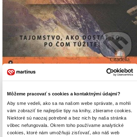
Istou cestou k bohatstvu
tajomstvo, ako dostať to, po čom túžite
Wallace D. Wattles
1. diel série
Istou cestou
Môžeme pracovať s cookies a kontaktnými údajmi?
Táto kniha je pragmatická, nie filozofická. Je praktickým návodom,
Aby sme vedeli, ako sa na našom webe správate, a mohli
nie výkladom o teóriách. Určená je ľuďom, ktorých
vám zobraziť tie najlepšie tipy na knihy, zbierame cookies.
najnaliehavejšou potrebou je mať peniaze; ľuďom, ktorí si želajú
Niektoré sú naozaj potrebné a bez nich by naša stránka
najskôr zbohatnúť a filozofovať chcú až potom. Je pre tých, ktorí
si...
vôbec nefungovala. Okrem toho používame analytické
cookies, ktoré nám umožňujú zisťovať, ako náš web
Kniha
brožovaná väzba