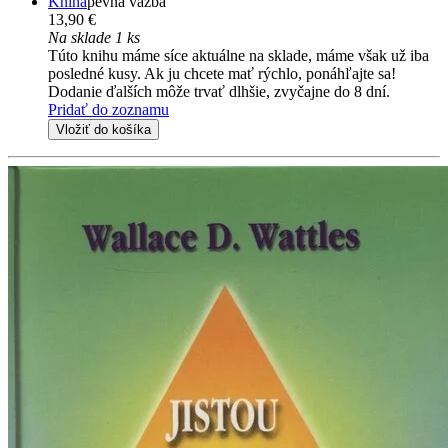
Kniha
pevná väzba
13,90 €
Na sklade 1 ks
Túto knihu máme síce aktuálne na sklade, máme však už iba
posledné kusy. Ak ju chcete mať rýchlo, ponáhľajte sa!
Dodanie ďalších môže trvať dlhšie, zvyčajne do 8 dní.
Pridať do zoznamu
Vložiť do košíka