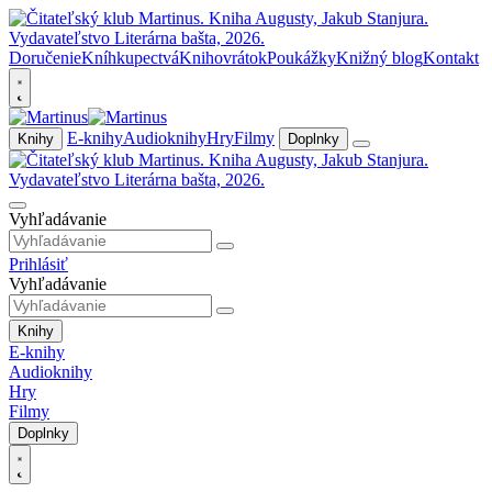
Doručenie
Kníhkupectvá
Knihovrátok
Poukážky
Knižný blog
Kontakt
E-knihy
Audioknihy
Hry
Filmy
Knihy
Doplnky
Vyhľadávanie
Prihlásiť
Vyhľadávanie
Knihy
E-knihy
Audioknihy
Hry
Filmy
Doplnky