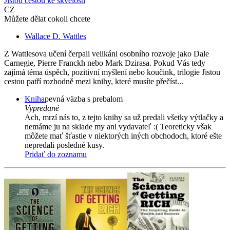
Jistou cestou ke skvělosti
CZ
Můžete dělat cokoli chcete
Wallace D. Wattles
Z Wattlesova učení čerpali velikáni osobního rozvoje jako Dale
Carnegie, Pierre Franckh nebo Mark Dzirasa. Pokud Vás tedy
zajímá téma úspěch, pozitivní myšlení nebo koučink, trilogie Jistou
cestou patří rozhodně mezi knihy, které musíte přečíst...
Kniha
pevná väzba s prebalom
Vypredané
Ach, mrzí nás to, z tejto knihy sa už predali všetky výtlačky a
nemáme ju na sklade my ani vydavateľ :( Teoreticky však
môžete mať šťastie v niektorých iných obchodoch, ktoré ešte
nepredali posledné kusy.
Pridať do zoznamu