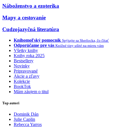
Náboženstvo a ezoterika
Mapy a cestovanie
Cudzojazyčná literatúra
Knihomoľský pomocník
Spýtajte sa Sherlocka, čo čítať
Odporúčame pre vás
Knižné tipy ušité na mieru vám
Všetky knihy
Knihy roka 2025
Bestsellery
Novinky
Pripravované
Akcie a zľavy
Kolekcie
BookTok
Mám záujem o titul
Top autori
Dominik Dán
Julie Caplin
Rebecca Yarros