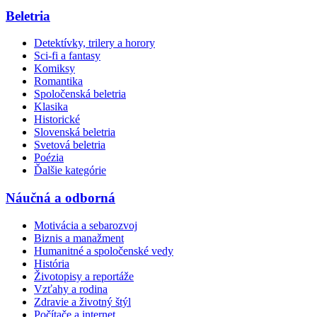
Beletria
Detektívky, trilery a horory
Sci-fi a fantasy
Komiksy
Romantika
Spoločenská beletria
Klasika
Historické
Slovenská beletria
Svetová beletria
Poézia
Ďalšie kategórie
Náučná a odborná
Motivácia a sebarozvoj
Biznis a manažment
Humanitné a spoločenské vedy
História
Životopisy a reportáže
Vzťahy a rodina
Zdravie a životný štýl
Počítače a internet