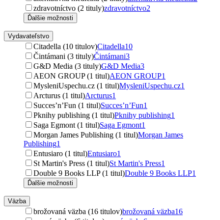
zdravotníctvo (2 tituly)
zdravotníctvo
2
Ďalšie možnosti
Vydavateľstvo
Citadella (10 titulov)
Citadella
10
Čintámani (3 tituly)
Čintámani
3
G&D Media (3 tituly)
G&D Media
3
AEON GROUP (1 titul)
AEON GROUP
1
MysleniUspechu.cz (1 titul)
MysleniUspechu.cz
1
Arcturus (1 titul)
Arcturus
1
Succes’n’Fun (1 titul)
Succes’n’Fun
1
Pknihy publishing (1 titul)
Pknihy publishing
1
Saga Egmont (1 titul)
Saga Egmont
1
Morgan James Publishing (1 titul)
Morgan James
Publishing
1
Entusiaro (1 titul)
Entusiaro
1
St Martin's Press (1 titul)
St Martin's Press
1
Double 9 Books LLP (1 titul)
Double 9 Books LLP
1
Ďalšie možnosti
Väzba
brožovaná väzba (16 titulov)
brožovaná väzba
16