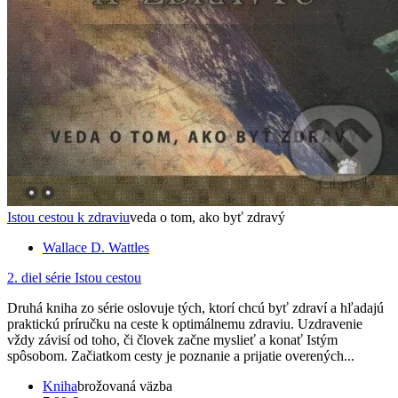
Istou cestou k zdraviu
veda o tom, ako byť zdravý
Wallace D. Wattles
2. diel série
Istou cestou
Druhá kniha zo série oslovuje tých, ktorí chcú byť zdraví a hľadajú
praktickú príručku na ceste k optimálnemu zdraviu. Uzdravenie
vždy závisí od toho, či človek začne myslieť a konať Istým
spôsobom. Začiatkom cesty je poznanie a prijatie overených...
Kniha
brožovaná väzba