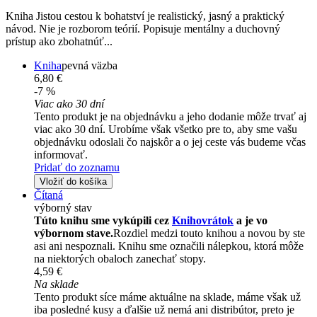
Kniha Jistou cestou k bohatství je realistický, jasný a praktický
návod. Nie je rozborom teórií. Popisuje mentálny a duchovný
prístup ako zbohatnúť...
Kniha
pevná väzba
6,80 €
-7 %
Viac ako 30 dní
Tento produkt je na objednávku a jeho dodanie môže trvať aj
viac ako 30 dní. Urobíme však všetko pre to, aby sme vašu
objednávku odoslali čo najskôr a o jej ceste vás budeme včas
informovať.
Pridať do zoznamu
Vložiť do košíka
Čítaná
výborný stav
Túto knihu sme vykúpili cez
Knihovrátok
a je vo
výbornom stave.
Rozdiel medzi touto knihou a novou by ste
asi ani nespoznali. Knihu sme označili nálepkou, ktorá môže
na niektorých obaloch zanechať stopy.
4,59 €
Na sklade
Tento produkt síce máme aktuálne na sklade, máme však už
iba posledné kusy a ďalšie už nemá ani distribútor, preto je