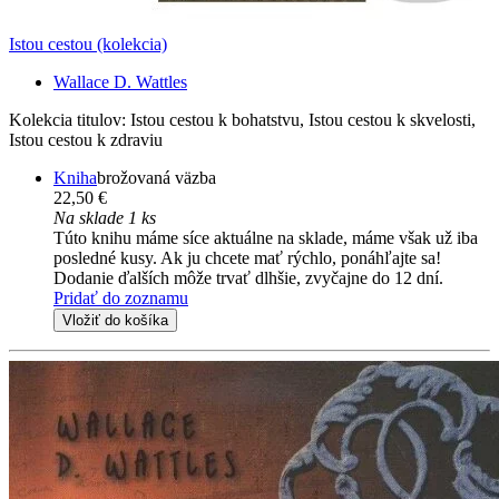
Istou cestou (kolekcia)
Wallace D. Wattles
Kolekcia titulov: Istou cestou k bohatstvu, Istou cestou k skvelosti,
Istou cestou k zdraviu
Kniha
brožovaná väzba
22,50 €
Na sklade 1 ks
Túto knihu máme síce aktuálne na sklade, máme však už iba
posledné kusy. Ak ju chcete mať rýchlo, ponáhľajte sa!
Dodanie ďalších môže trvať dlhšie, zvyčajne do 12 dní.
Pridať do zoznamu
Vložiť do košíka