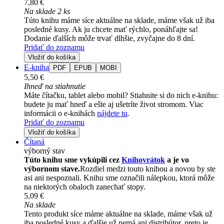
7,80 €
Na sklade 2 ks
Túto knihu máme síce aktuálne na sklade, máme však už iba
posledné kusy. Ak ju chcete mať rýchlo, ponáhľajte sa!
Dodanie ďalších môže trvať dlhšie, zvyčajne do 8 dní.
Pridať do zoznamu
Vložiť do košíka
E-kniha
PDF
EPUB
MOBI
5,50 €
Ihneď na stiahnutie
Máte čítačku, tablet alebo mobil? Stiahnite si do nich e-knihu:
budete ju mať hneď a ešte aj ušetríte život stromom. Viac
informácii o e-knihách
nájdete tu
.
Pridať do zoznamu
Vložiť do košíka
Čítaná
výborný stav
Túto knihu sme vykúpili cez
Knihovrátok
a je vo
výbornom stave.
Rozdiel medzi touto knihou a novou by ste
asi ani nespoznali. Knihu sme označili nálepkou, ktorá môže
na niektorých obaloch zanechať stopy.
5,09 €
Na sklade
Tento produkt síce máme aktuálne na sklade, máme však už
iba posledné kusy a ďalšie už nemá ani distribútor, preto je