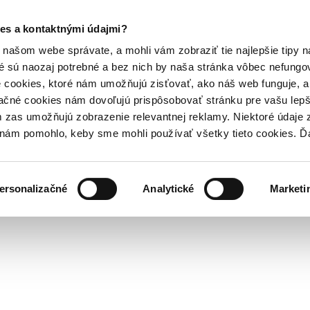
es a kontaktnými údajmi?
našom webe správate, a mohli vám zobraziť tie najlepšie tipy n
é sú naozaj potrebné a bez nich by naša stránka vôbec nefung
 cookies, ktoré nám umožňujú zisťovať, ako náš web funguje, a 
ačné cookies nám dovoľujú prispôsobovať stránku pre vašu lepši
zas umožňujú zobrazenie relevantnej reklamy. Niektoré údaje z
y nám pomohlo, keby sme mohli používať všetky tieto cookies. 
ersonalizačné
Analytické
Marketi