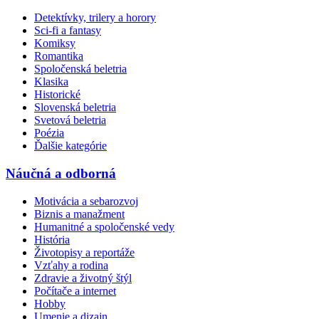
Detektívky, trilery a horory
Sci-fi a fantasy
Komiksy
Romantika
Spoločenská beletria
Klasika
Historické
Slovenská beletria
Svetová beletria
Poézia
Ďalšie kategórie
Náučná a odborná
Motivácia a sebarozvoj
Biznis a manažment
Humanitné a spoločenské vedy
História
Životopisy a reportáže
Vzťahy a rodina
Zdravie a životný štýl
Počítače a internet
Hobby
Umenie a dizajn