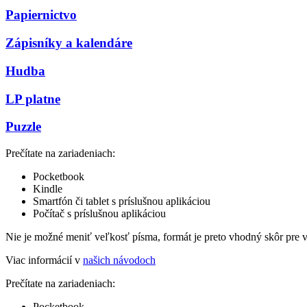
Papiernictvo
Zápisníky a kalendáre
Hudba
LP platne
Puzzle
Prečítate na zariadeniach:
Pocketbook
Kindle
Smartfón či tablet s príslušnou aplikáciou
Počítač s príslušnou aplikáciou
Nie je možné meniť veľkosť písma, formát je preto vhodný skôr pre 
Viac informácií v
našich návodoch
Prečítate na zariadeniach:
Pocketbook