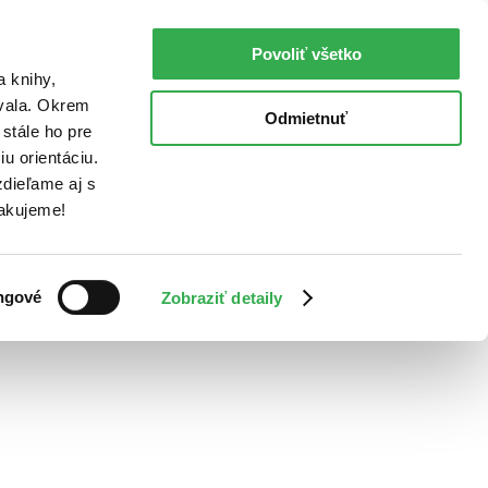
Povoliť všetko
a knihy,
ovala. Okrem
Odmietnuť
stále ho pre
u orientáciu.
dieľame aj s
Ďakujeme!
ngové
Zobraziť detaily