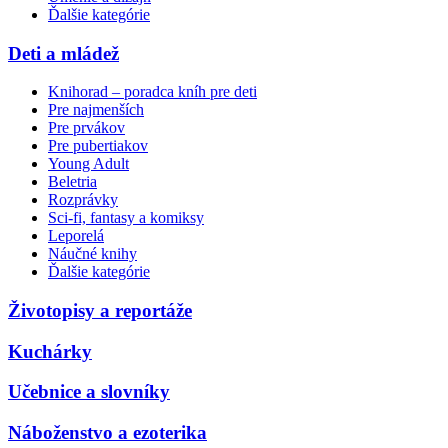
Ďalšie kategórie
Deti a mládež
Knihorad – poradca kníh pre deti
Pre najmenších
Pre prvákov
Pre pubertiakov
Young Adult
Beletria
Rozprávky
Sci-fi, fantasy a komiksy
Leporelá
Náučné knihy
Ďalšie kategórie
Životopisy a reportáže
Kuchárky
Učebnice a slovníky
Náboženstvo a ezoterika