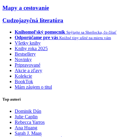
Mapy a cestovanie
Cudzojazyčná literatúra
Knihomoľský pomocník
Spýtajte sa Sherlocka, čo čítať
Odporúčame pre vás
Knižné tipy ušité na mieru vám
Všetky knihy
Knihy roka 2025
Bestsellery
Novinky
Pripravované
Akcie a zľavy
Kolekcie
BookTok
Mám záujem o titul
Top autori
Dominik Dán
Julie Caplin
Rebecca Yarros
Ana Huang
Sarah J. Maas