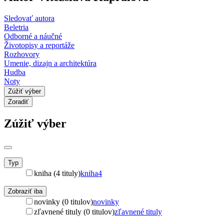
Sledovať autora
Beletria
Odborné a náučné
Životopisy a reportáže
Rozhovory
Umenie, dizajn a architektúra
Hudba
Noty
Zúžiť výber
Zoradiť
Zúžiť výber
Typ
kniha (4 tituly)
kniha
4
Zobraziť iba
novinky (0 titulov)
novinky
zľavnené tituly (0 titulov)
zľavnené tituly