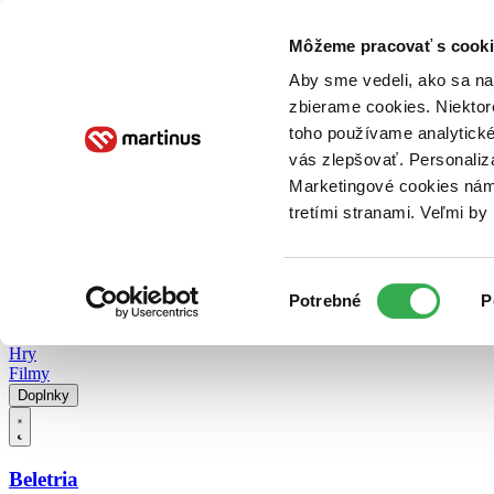
Doručenie
Kníhkupectvá
Knihovrátok
Poukážky
Knižný blog
Kontakt
Môžeme pracovať s cooki
Aby sme vedeli, ako sa na 
zbierame cookies. Niektor
E-knihy
Audioknihy
Hry
Filmy
Knihy
Doplnky
toho používame analytické
vás zlepšovať. Personaliz
Vyhľadávanie
Marketingové cookies nám 
tretími stranami. Veľmi b
Prihlásiť
Vyhľadávanie
Výber
Knihy
Potrebné
P
súhlasu
E-knihy
Audioknihy
Hry
Filmy
Doplnky
Beletria