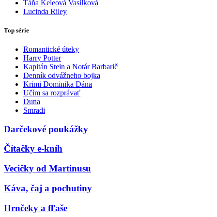
Táňa Keleová Vasilková
Lucinda Riley
Top série
Romantické úteky
Harry Potter
Kapitán Stein a Notár Barbarič
Denník odvážneho bojka
Krimi Dominika Dána
Učím sa rozprávať
Duna
Smradi
Darčekové poukážky
Čítačky e-kníh
Vecičky od Martinusu
Káva, čaj a pochutiny
Hrnčeky a fľaše