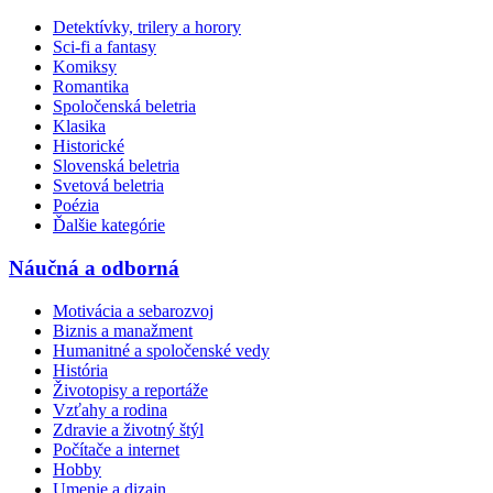
Detektívky, trilery a horory
Sci-fi a fantasy
Komiksy
Romantika
Spoločenská beletria
Klasika
Historické
Slovenská beletria
Svetová beletria
Poézia
Ďalšie kategórie
Náučná a odborná
Motivácia a sebarozvoj
Biznis a manažment
Humanitné a spoločenské vedy
História
Životopisy a reportáže
Vzťahy a rodina
Zdravie a životný štýl
Počítače a internet
Hobby
Umenie a dizajn