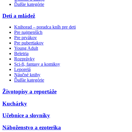
Ďalšie kategórie
Deti a mládež
Knihorad – poradca kníh pre deti
Pre najmenších
Pre prvákov
Pre pubertiakov
Young Adult
Beletria
Rozprávky
Sci-fi, fantasy a komiksy
Leporelá
Náučné knihy
Ďalšie kategórie
Životopisy a reportáže
Kuchárky
Učebnice a slovníky
Náboženstvo a ezoterika