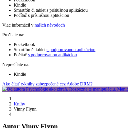
Kindle
Smartfón či tablet s príslušnou aplikáciou
Počítač s príslušnou aplikáciou
Viac informácií v
našich návodoch
Prečítate na:
Pocketbook
Smartfón či tablet
s podporovanou aplikáciou
Počítač
s podporovanou aplikáciou
Neprečítate na:
Kindle
Ako čítať e-knihy zabezpečené cez Adobe DRM?
Knihy
Vinny Flynn
Autor Vinny Flynn