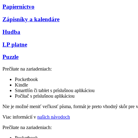
Papiernictvo
Zápisníky a kalendáre
Hudba
LP platne
Puzzle
Prečítate na zariadeniach:
Pocketbook
Kindle
Smartfón či tablet s príslušnou aplikáciou
Počítač s príslušnou aplikáciou
Nie je možné meniť veľkosť písma, formát je preto vhodný skôr pre 
Viac informácií v
našich návodoch
Prečítate na zariadeniach:
Pocketbook