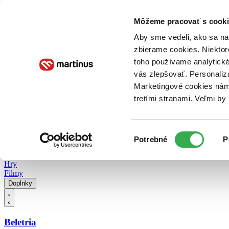
Doručenie
Kníhkupectvá
Knihovrátok
Poukážky
Knižný blog
Kontakt
Môžeme pracovať s cooki
Aby sme vedeli, ako sa na 
zbierame cookies. Niektor
E-knihy
Audioknihy
Hry
Filmy
Knihy
Doplnky
toho používame analytické
vás zlepšovať. Personaliz
Vyhľadávanie
Marketingové cookies nám 
tretími stranami. Veľmi b
Prihlásiť
Vyhľadávanie
Výber
Knihy
Potrebné
P
súhlasu
E-knihy
Audioknihy
Hry
Filmy
Doplnky
Beletria