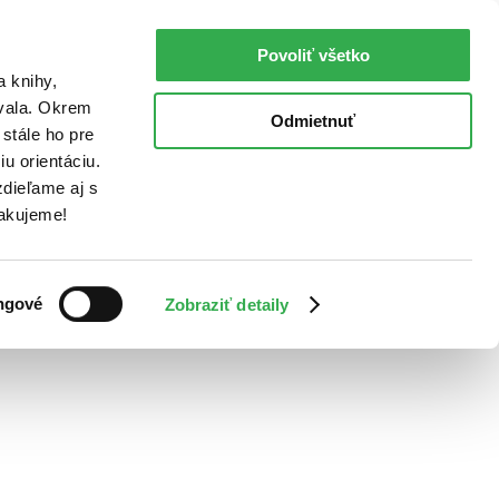
Povoliť všetko
a knihy,
ovala. Okrem
Odmietnuť
stále ho pre
u orientáciu.
dieľame aj s
Ďakujeme!
ngové
Zobraziť detaily