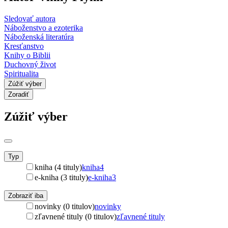
Sledovať autora
Náboženstvo a ezoterika
Náboženská literatúra
Kresťanstvo
Knihy o Biblii
Duchovný život
Spiritualita
Zúžiť výber
Zoradiť
Zúžiť výber
Typ
kniha (4 tituly)
kniha
4
e-kniha (3 tituly)
e-kniha
3
Zobraziť iba
novinky (0 titulov)
novinky
zľavnené tituly (0 titulov)
zľavnené tituly