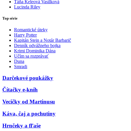
Táňa Keleová Vasilková
Lucinda Riley
Top série
Romantické úteky
Harry Potter
Kapitán Stein a Notár Barbarič
Denník odvážneho bojka
Krimi Dominika Dána
Učím sa rozprávať
Duna
Smradi
Darčekové poukážky
Čítačky e-kníh
Vecičky od Martinusu
Káva, čaj a pochutiny
Hrnčeky a fľaše