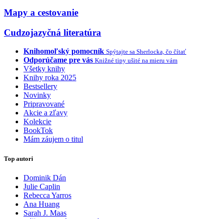
Mapy a cestovanie
Cudzojazyčná literatúra
Knihomoľský pomocník
Spýtajte sa Sherlocka, čo čítať
Odporúčame pre vás
Knižné tipy ušité na mieru vám
Všetky knihy
Knihy roka 2025
Bestsellery
Novinky
Pripravované
Akcie a zľavy
Kolekcie
BookTok
Mám záujem o titul
Top autori
Dominik Dán
Julie Caplin
Rebecca Yarros
Ana Huang
Sarah J. Maas