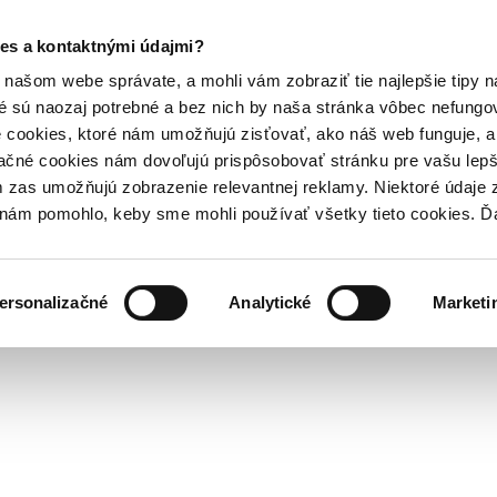
es a kontaktnými údajmi?
našom webe správate, a mohli vám zobraziť tie najlepšie tipy n
é sú naozaj potrebné a bez nich by naša stránka vôbec nefung
 cookies, ktoré nám umožňujú zisťovať, ako náš web funguje, a 
ačné cookies nám dovoľujú prispôsobovať stránku pre vašu lepši
zas umožňujú zobrazenie relevantnej reklamy. Niektoré údaje z
y nám pomohlo, keby sme mohli používať všetky tieto cookies. 
ersonalizačné
Analytické
Marketi