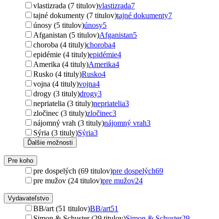
vlastizrada (7 titulov)
vlastizrada
7
tajné dokumenty (7 titulov)
tajné dokumenty
7
únosy (5 titulov)
únosy
5
Afganistan (5 titulov)
Afganistan
5
choroba (4 tituly)
choroba
4
epidémie (4 tituly)
epidémie
4
Amerika (4 tituly)
Amerika
4
Rusko (4 tituly)
Rusko
4
vojna (4 tituly)
vojna
4
drogy (3 tituly)
drogy
3
nepriatelia (3 tituly)
nepriatelia
3
zločinec (3 tituly)
zločinec
3
nájomný vrah (3 tituly)
nájomný vrah
3
Sýria (3 tituly)
Sýria
3
Ďalšie možnosti
Pre koho
pre dospelých (69 titulov)
pre dospelých
69
pre mužov (24 titulov)
pre mužov
24
Vydavateľstvo
BB/art (51 titulov)
BB/art
51
Simon & Schuster (29 titulov)
Simon & Schuster
29