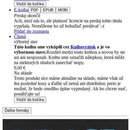
Vložiť do košíka
E-kniha
PDF
EPUB
MOBI
Predaj skončil
Ach, mrzí nás to, ale platnosť licencie na predaj tohto titulu
vypršala. Nemôžeme ho už bohužiaľ predávať :-(
Pridať do zoznamu
Čítaná
výborný stav
Túto knihu sme vykúpili cez
Knihovrátok
a je vo
výbornom stave.
Rozdiel medzi touto knihou a novou by ste
asi ani nespoznali. Knihu sme označili nálepkou, ktorá môže
na niektorých obaloch zanechať stopy.
9,00 €
Na sklade
Tento produkt síce máme aktuálne na sklade, máme však už
iba posledné kusy a ďalšie už nemá ani distribútor, preto je
možné, že bude onedlho úplne vypredaný. Ak ho chcete mať,
ponáhľajte sa!
Vložiť do košíka
Ďalšie formáty