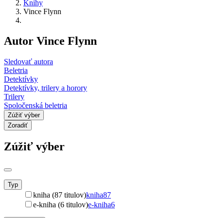
Knihy
Vince Flynn
Autor Vince Flynn
Sledovať autora
Beletria
Detektívky
Detektívky, trilery a horory
Trilery
Spoločenská beletria
Zúžiť výber
Zoradiť
Zúžiť výber
Typ
kniha (87 titulov)
kniha
87
e-kniha (6 titulov)
e-kniha
6