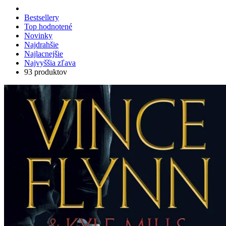
Bestsellery
Top hodnotené
Novinky
Najdrahšie
Najlacnejšie
Najvyššia zľava
93 produktov