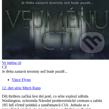
Ve jménu cti
CZ
Je třeba zastavit teroristy než bude pozdě...
Vince Flynn
12. diel série
Mitch Rapp
Děj thrilleru začíná šest dní poté, co série explozí zděsila
Washington, ochromila Národní protiteroristické centrum a zabila
185 lidí včetně politiků a zaměstnanců CIA. Jednalo se o