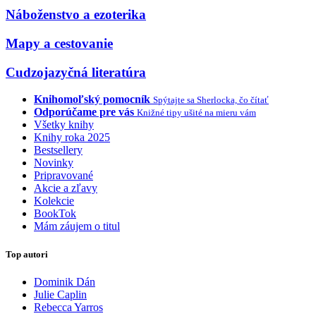
Náboženstvo a ezoterika
Mapy a cestovanie
Cudzojazyčná literatúra
Knihomoľský pomocník
Spýtajte sa Sherlocka, čo čítať
Odporúčame pre vás
Knižné tipy ušité na mieru vám
Všetky knihy
Knihy roka 2025
Bestsellery
Novinky
Pripravované
Akcie a zľavy
Kolekcie
BookTok
Mám záujem o titul
Top autori
Dominik Dán
Julie Caplin
Rebecca Yarros