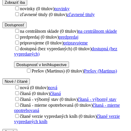
Zobraziť iba
novinky (0 titulov)
novinky
zľavnené tituly (0 titulov)
zľavnené tituly
Dostupnosť
na centrálnom sklade (0 titulov)
na centrálnom sklade
predpredaj (0 titulov)
predpredaj
pripravujeme (0 titulov)
pripravujeme
dostupná (bez vypredaných) (0 titulov)
dostupná (bez
vypredaných)
Dostupnosť v kníhkupectve
Prešov (Martinus) (0 titulov)
Prešov (Martinus)
Nové / čítané
nová (0 titulov)
nová
čítaná (0 titulov)
čítaná
čítaná - výborný stav (0 titulov)
čítaná - výborný stav
čítaná - mierne opotrebovaná (0 titulov)
čítaná - mierne
opotrebovaná
čítané verzie vypredaných kníh (0 titulov)
čítané verzie
vypredaných kníh