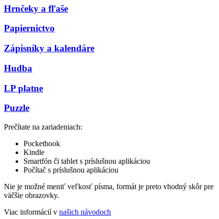
Hrnčeky a fľaše
Papiernictvo
Zápisníky a kalendáre
Hudba
LP platne
Puzzle
Prečítate na zariadeniach:
Pocketbook
Kindle
Smartfón či tablet s príslušnou aplikáciou
Počítač s príslušnou aplikáciou
Nie je možné meniť veľkosť písma, formát je preto vhodný skôr pre
väčšie obrazovky.
Viac informácií v
našich návodoch