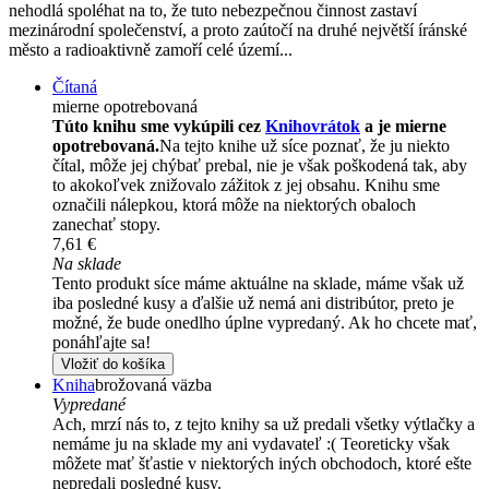
nehodlá spoléhat na to, že tuto nebezpečnou činnost zastaví
mezinárodní společenství, a proto zaútočí na druhé největší íránské
město a radioaktivně zamoří celé území...
Čítaná
mierne opotrebovaná
Túto knihu sme vykúpili cez
Knihovrátok
a je mierne
opotrebovaná.
Na tejto knihe už síce poznať, že ju niekto
čítal, môže jej chýbať prebal, nie je však poškodená tak, aby
to akokoľvek znižovalo zážitok z jej obsahu. Knihu sme
označili nálepkou, ktorá môže na niektorých obaloch
zanechať stopy.
7,61 €
Na sklade
Tento produkt síce máme aktuálne na sklade, máme však už
iba posledné kusy a ďalšie už nemá ani distribútor, preto je
možné, že bude onedlho úplne vypredaný. Ak ho chcete mať,
ponáhľajte sa!
Vložiť do košíka
Kniha
brožovaná väzba
Vypredané
Ach, mrzí nás to, z tejto knihy sa už predali všetky výtlačky a
nemáme ju na sklade my ani vydavateľ :( Teoreticky však
môžete mať šťastie v niektorých iných obchodoch, ktoré ešte
nepredali posledné kusy.