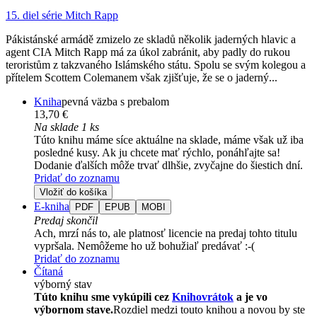
15. diel série
Mitch Rapp
Pákistánské armádě zmizelo ze skladů několik jaderných hlavic a
agent CIA Mitch Rapp má za úkol zabránit, aby padly do rukou
teroristům z takzvaného Islámského státu. Spolu se svým kolegou a
přítelem Scottem Colemanem však zjišťuje, že se o jaderný...
Kniha
pevná väzba s prebalom
13,70 €
Na sklade 1 ks
Túto knihu máme síce aktuálne na sklade, máme však už iba
posledné kusy. Ak ju chcete mať rýchlo, ponáhľajte sa!
Dodanie ďalších môže trvať dlhšie, zvyčajne do šiestich dní.
Pridať do zoznamu
Vložiť do košíka
E-kniha
PDF
EPUB
MOBI
Predaj skončil
Ach, mrzí nás to, ale platnosť licencie na predaj tohto titulu
vypršala. Nemôžeme ho už bohužiaľ predávať :-(
Pridať do zoznamu
Čítaná
výborný stav
Túto knihu sme vykúpili cez
Knihovrátok
a je vo
výbornom stave.
Rozdiel medzi touto knihou a novou by ste