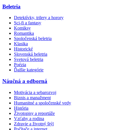
Beletria
Detektívky, trilery a horory
Sci-fi a fantasy
Komiksy
Romantika
Spoločenská beletria
Klasika
Historické
Slovenská beletria
Svetová beletria
Poézia
Ďalšie kategórie
Náučná a odborná
Motivácia a sebarozvoj
Biznis a manažment
Humanitné a spoločenské vedy
História
Životopisy a reportáže
Vzťahy a rodina
Zdravie a životný štýl
Počítače a internet