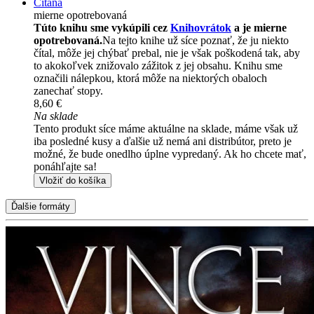
Čítaná
mierne opotrebovaná
Túto knihu sme vykúpili cez
Knihovrátok
a je mierne
opotrebovaná.
Na tejto knihe už síce poznať, že ju niekto
čítal, môže jej chýbať prebal, nie je však poškodená tak, aby
to akokoľvek znižovalo zážitok z jej obsahu. Knihu sme
označili nálepkou, ktorá môže na niektorých obaloch
zanechať stopy.
8,60 €
Na sklade
Tento produkt síce máme aktuálne na sklade, máme však už
iba posledné kusy a ďalšie už nemá ani distribútor, preto je
možné, že bude onedlho úplne vypredaný. Ak ho chcete mať,
ponáhľajte sa!
Vložiť do košíka
Ďalšie formáty