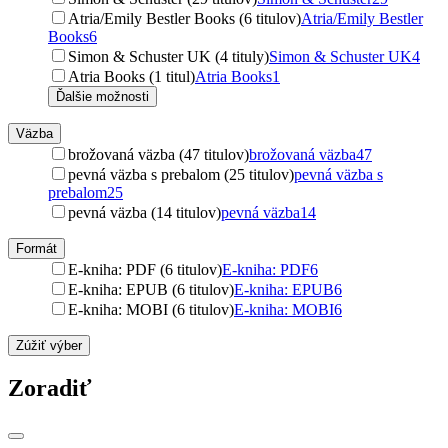
Atria/Emily Bestler Books (6 titulov)
Atria/Emily Bestler
Books
6
Simon & Schuster UK (4 tituly)
Simon & Schuster UK
4
Atria Books (1 titul)
Atria Books
1
Ďalšie možnosti
Väzba
brožovaná väzba (47 titulov)
brožovaná väzba
47
pevná väzba s prebalom (25 titulov)
pevná väzba s
prebalom
25
pevná väzba (14 titulov)
pevná väzba
14
Formát
E-kniha: PDF (6 titulov)
E-kniha: PDF
6
E-kniha: EPUB (6 titulov)
E-kniha: EPUB
6
E-kniha: MOBI (6 titulov)
E-kniha: MOBI
6
Zúžiť výber
Zoradiť