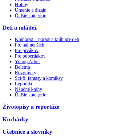
Hobby
Umenie a dizajn
Ďalšie kategórie
Deti a mládež
Knihorad – poradca kníh pre deti
Pre najmenších
Pre prvákov
Pre pubertiakov
Young Adult
Beletria
Rozprávky
Sci-fi, fantasy a komiksy
Leporelá
Náučné knihy
Ďalšie kategórie
Životopisy a reportáže
Kuchárky
Učebnice a slovníky