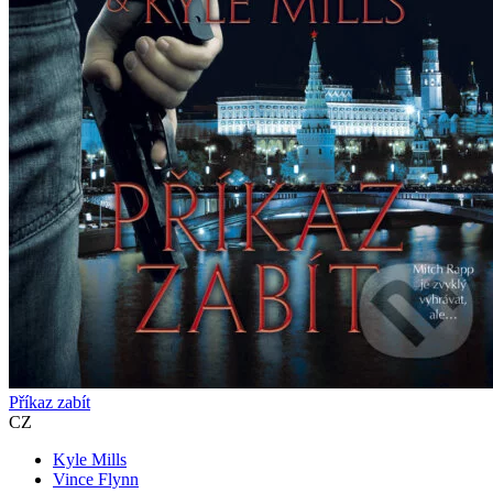
Příkaz zabít
CZ
Kyle Mills
Vince Flynn