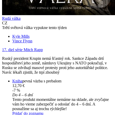
Rudá válka
CZ
Trětí světová válka vypukne tento týden
Kyle Mills
Vince Flynn
17. diel série
Mitch Rapp
Ruský prezident Krupin nemá šťastný rok. Sankce Západu drtí
hospodářství jeho země, námluvy Ukrajiny s NATO pokračují, v
Rusku se zdvihají masové protesty proti jeho autoritářské politice.
Navíc lékaři zjistili, že trpí zhoubný
Kniha
pevná väzba s prebalom
12,70 €
-7 %
Do 4 – 6 dní
Tento produkt momentálne nemáme na sklade, ale zvyčajne
vám ho vieme zabezpečiť a odoslať do 4 – 6 dní. A
posnažíme sa aj trochu rýchlejšie!
Pridať do zoznamu