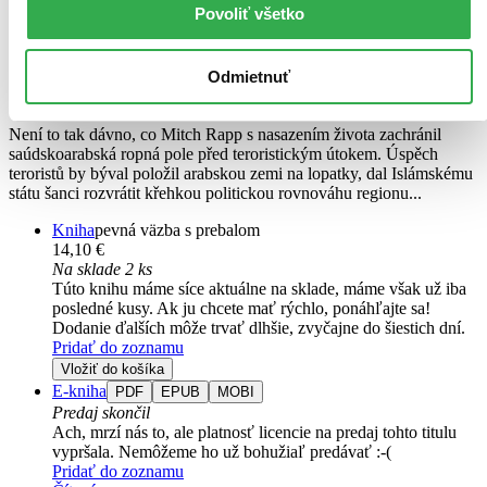
Mitch Rapp stojí proti celému arabskému světu
Povoliť všetko
Kyle Mills
Vince Flynn
Odmietnuť
16. diel série
Mitch Rapp
Není to tak dávno, co Mitch Rapp s nasazením života zachránil
saúdskoarabská ropná pole před teroristickým útokem. Úspěch
teroristů by býval položil arabskou zemi na lopatky, dal Islámskému
státu šanci rozvrátit křehkou politickou rovnováhu regionu...
Kniha
pevná väzba s prebalom
14,10 €
Na sklade 2 ks
Túto knihu máme síce aktuálne na sklade, máme však už iba
posledné kusy. Ak ju chcete mať rýchlo, ponáhľajte sa!
Dodanie ďalších môže trvať dlhšie, zvyčajne do šiestich dní.
Pridať do zoznamu
Vložiť do košíka
E-kniha
PDF
EPUB
MOBI
Predaj skončil
Ach, mrzí nás to, ale platnosť licencie na predaj tohto titulu
vypršala. Nemôžeme ho už bohužiaľ predávať :-(
Pridať do zoznamu