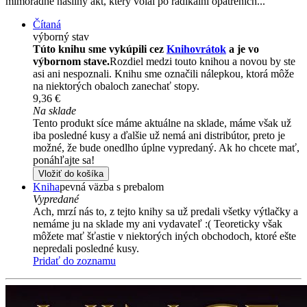
mimořádně násilný akt, který volal po radikální opatřeních...
Čítaná
výborný stav
Túto knihu sme vykúpili cez
Knihovrátok
a je vo
výbornom stave.
Rozdiel medzi touto knihou a novou by ste
asi ani nespoznali. Knihu sme označili nálepkou, ktorá môže
na niektorých obaloch zanechať stopy.
9,36 €
Na sklade
Tento produkt síce máme aktuálne na sklade, máme však už
iba posledné kusy a ďalšie už nemá ani distribútor, preto je
možné, že bude onedlho úplne vypredaný. Ak ho chcete mať,
ponáhľajte sa!
Vložiť do košíka
Kniha
pevná väzba s prebalom
Vypredané
Ach, mrzí nás to, z tejto knihy sa už predali všetky výtlačky a
nemáme ju na sklade my ani vydavateľ :( Teoreticky však
môžete mať šťastie v niektorých iných obchodoch, ktoré ešte
nepredali posledné kusy.
Pridať do zoznamu