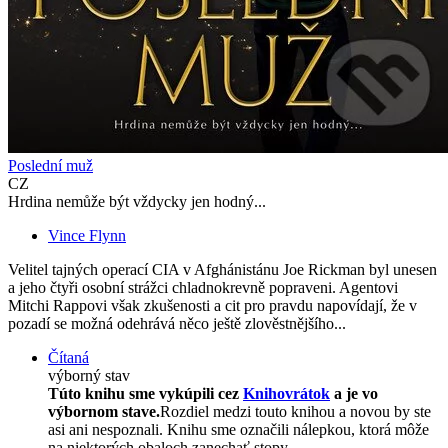
Poslední muž
CZ
Hrdina nemůže být vždycky jen hodný...
Vince Flynn
Velitel tajných operací CIA v Afghánistánu Joe Rickman byl unesen
a jeho čtyři osobní strážci chladnokrevně popraveni. Agentovi
Mitchi Rappovi však zkušenosti a cit pro pravdu napovídají, že v
pozadí se možná odehrává něco ještě zlověstnějšího...
Čítaná
výborný stav
Túto knihu sme vykúpili cez
Knihovrátok
a je vo
výbornom stave.
Rozdiel medzi touto knihou a novou by ste
asi ani nespoznali. Knihu sme označili nálepkou, ktorá môže
na niektorých obaloch zanechať stopy.