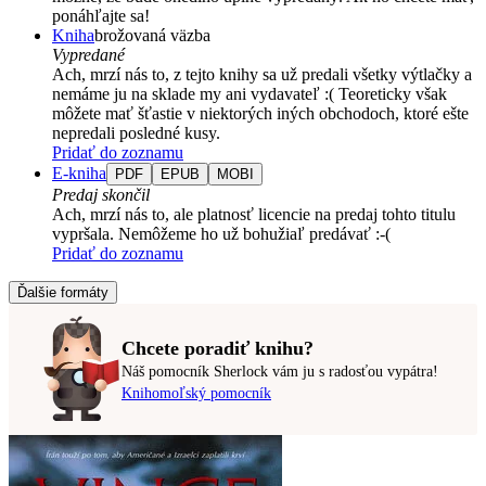
ponáhľajte sa!
Kniha
brožovaná väzba
Vypredané
Ach, mrzí nás to, z tejto knihy sa už predali všetky výtlačky a
nemáme ju na sklade my ani vydavateľ :( Teoreticky však
môžete mať šťastie v niektorých iných obchodoch, ktoré ešte
nepredali posledné kusy.
Pridať do zoznamu
E-kniha
PDF
EPUB
MOBI
Predaj skončil
Ach, mrzí nás to, ale platnosť licencie na predaj tohto titulu
vypršala. Nemôžeme ho už bohužiaľ predávať :-(
Pridať do zoznamu
Ďalšie formáty
Chcete poradiť knihu?
Náš pomocník Sherlock vám ju s radosťou vypátra!
Knihomoľský pomocník