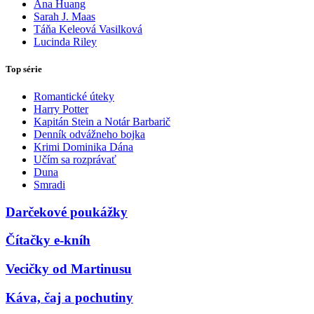
Ana Huang
Sarah J. Maas
Táňa Keleová Vasilková
Lucinda Riley
Top série
Romantické úteky
Harry Potter
Kapitán Stein a Notár Barbarič
Denník odvážneho bojka
Krimi Dominika Dána
Učím sa rozprávať
Duna
Smradi
Darčekové poukážky
Čítačky e-kníh
Vecičky od Martinusu
Káva, čaj a pochutiny