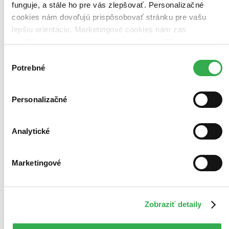
funguje, a stále ho pre vás zlepšovať. Personalizačné
cookies nám dovoľujú prispôsobovať stránku pre vašu
lepšiu orientáciu. Marketingové cookies nám zas
umožňujú zobrazenie relevantnej reklamy. Niektoré údaje
zdieľame aj s tretími stranami. Veľmi by nám pomohlo,
Výber
keby sme mohli používať všetky tieto cookies. Ďakujeme!
Potrebné
súhlasu
Personalizačné
Analytické
Marketingové
Zobraziť detaily
Nepřítel státu
CZ