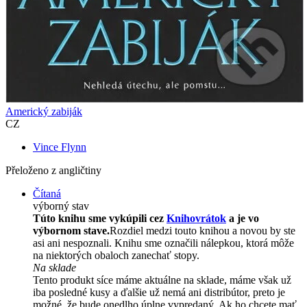
Americký zabiják
CZ
Vince Flynn
Přeloženo z angličtiny
Čítaná
výborný stav
Túto knihu sme vykúpili cez
Knihovrátok
a je vo
výbornom stave.
Rozdiel medzi touto knihou a novou by ste
asi ani nespoznali. Knihu sme označili nálepkou, ktorá môže
na niektorých obaloch zanechať stopy.
Na sklade
Tento produkt síce máme aktuálne na sklade, máme však už
iba posledné kusy a ďalšie už nemá ani distribútor, preto je
možné, že bude onedlho úplne vypredaný. Ak ho chcete mať,