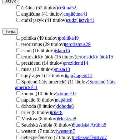
Jazyk
čeština (52 titulov)
čeština
52
angličtina (41 titulov)
angličtina
41
cudzí jazyk (41 titulov)
cudzí jazyk
41
Téma
politika (49 titulov)
politika
49
terorizmus (29 titulov)
terorizmus
29
islam (16 titulov)
islam
16
teroristický útok (15 titulov)
teroristický útok
15
prezidenti (14 titulov)
prezidenti
14
misia (13 titulov)
misia
13
tajný agent (12 titulov)
tajný agent
12
Spojené štáty americké (11 titulov)
Spojené štáty
americké
11
zbrane (10 titulov)
zbrane
10
napätie (8 titulov)
napätie
8
dohoda (8 titulov)
dohoda
8
triler (8 titulov)
triler
8
Moskva (8 titulov)
Moskva
8
Saudská Arábia (8 titulov)
Saudská Arábia
8
western (7 titulov)
western
7
nebezpečenstvo (7 titulov)
nebezpečenstvo
7