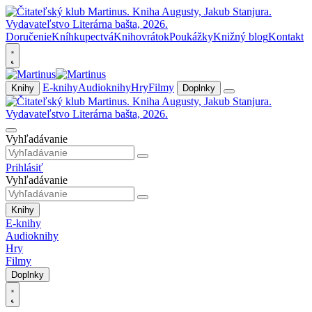
Doručenie
Kníhkupectvá
Knihovrátok
Poukážky
Knižný blog
Kontakt
E-knihy
Audioknihy
Hry
Filmy
Knihy
Doplnky
Vyhľadávanie
Prihlásiť
Vyhľadávanie
Knihy
E-knihy
Audioknihy
Hry
Filmy
Doplnky