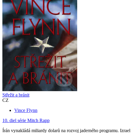
Střežit a bránit
CZ
Vince Flynn
10. diel série
Mitch Rapp
Írán vynakládá miliardy dolarů na rozvoj jaderného programu. Izrael