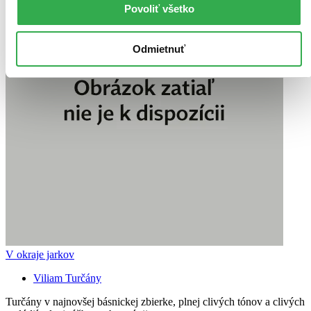
Povoliť všetko
Odmietnuť
V okraje jarkov
Viliam Turčány
Turčány v najnovšej básnickej zbierke, plnej clivých tónov a clivých