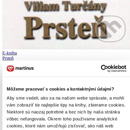
E-kniha
Prsteň
Viliam Turčány
Viliam Turčány patrí medzi najvýznamnejších predstaviteľom staršej
generácie súčasnej slovenskej poézie. V kultúrnych spoločnostiach
býva dobrým zvykom pri príležitosti životného jubilea
Môžeme pracovať s cookies a kontaktnými údajmi?
najvýznamnejším predstaviteľom básnickej...
Aby sme vedeli, ako sa na našom webe správate, a mohli
E-kniha
PDF
vám zobraziť tie najlepšie tipy na knihy, zbierame cookies.
3,00 €
Niektoré sú naozaj potrebné a bez nich by naša stránka
Ihneď na stiahnutie
vôbec nefungovala. Okrem toho používame analytické
Máte čítačku, tablet alebo mobil? Stiahnite si do nich e-knihu:
budete ju mať hneď a ešte aj ušetríte život stromom. Viac
cookies, ktoré nám umožňujú zisťovať, ako náš web