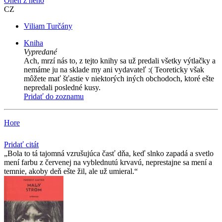
Oheň z neho
CZ
Viliam Turčány
Kniha
Vypredané
Ach, mrzí nás to, z tejto knihy sa už predali všetky výtlačky a
nemáme ju na sklade my ani vydavateľ :( Teoreticky však
môžete mať šťastie v niektorých iných obchodoch, ktoré ešte
nepredali posledné kusy.
Pridať do zoznamu
Hore
Pridať citát
Bola to tá tajomná vzrušujúca časť dňa, keď slnko zapadá a svetlo
mení farbu z červenej na vyblednutú krvavú, neprestajne sa mení a
temnie, akoby deň ešte žil, ale už umieral.