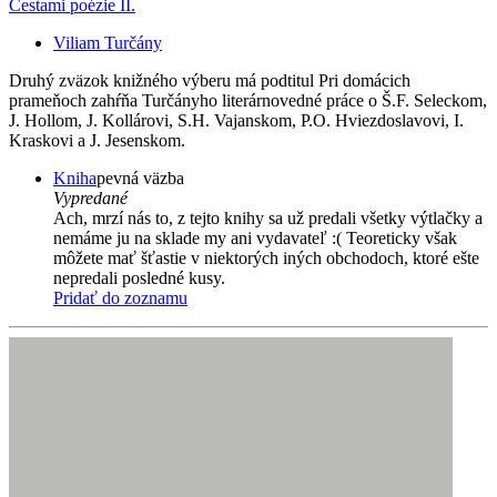
Cestami poézie II.
Viliam Turčány
Druhý zväzok knižného výberu má podtitul Pri domácich
prameňoch zahŕňa Turčányho literárnovedné práce o Š.F. Seleckom,
J. Hollom, J. Kollárovi, S.H. Vajanskom, P.O. Hviezdoslavovi, I.
Kraskovi a J. Jesenskom.
Kniha
pevná väzba
Vypredané
Ach, mrzí nás to, z tejto knihy sa už predali všetky výtlačky a
nemáme ju na sklade my ani vydavateľ :( Teoreticky však
môžete mať šťastie v niektorých iných obchodoch, ktoré ešte
nepredali posledné kusy.
Pridať do zoznamu