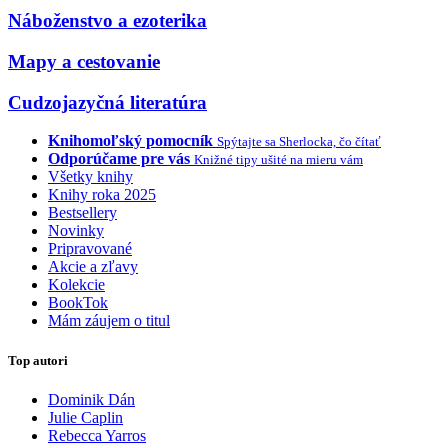
Náboženstvo a ezoterika
Mapy a cestovanie
Cudzojazyčná literatúra
Knihomoľský pomocník
Spýtajte sa Sherlocka, čo čítať
Odporúčame pre vás
Knižné tipy ušité na mieru vám
Všetky knihy
Knihy roka 2025
Bestsellery
Novinky
Pripravované
Akcie a zľavy
Kolekcie
BookTok
Mám záujem o titul
Top autori
Dominik Dán
Julie Caplin
Rebecca Yarros