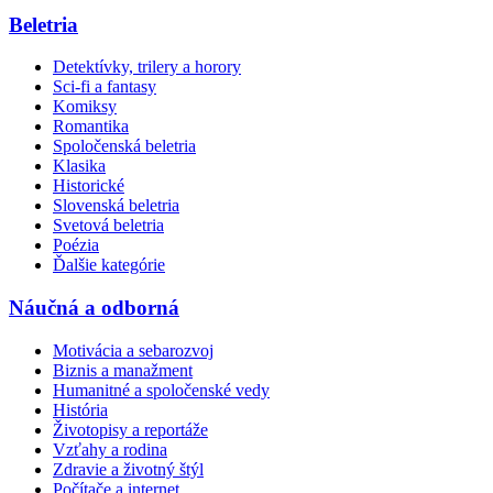
Beletria
Detektívky, trilery a horory
Sci-fi a fantasy
Komiksy
Romantika
Spoločenská beletria
Klasika
Historické
Slovenská beletria
Svetová beletria
Poézia
Ďalšie kategórie
Náučná a odborná
Motivácia a sebarozvoj
Biznis a manažment
Humanitné a spoločenské vedy
História
Životopisy a reportáže
Vzťahy a rodina
Zdravie a životný štýl
Počítače a internet