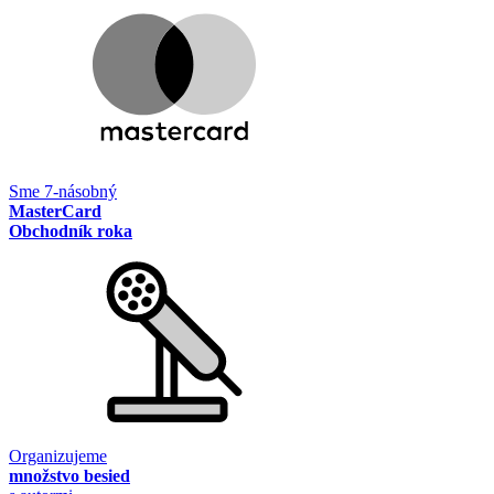
Sme 7-násobný
MasterCard
Obchodník roka
Organizujeme
množstvo besied