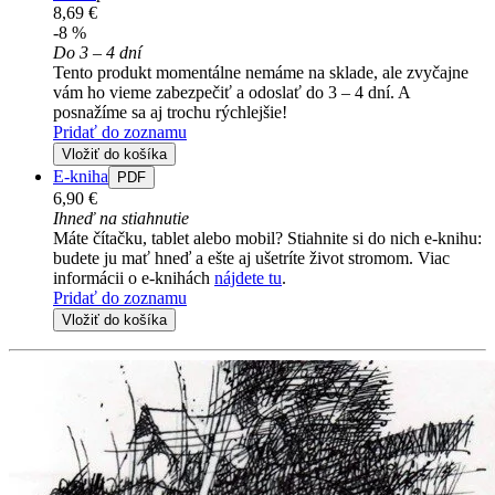
8,69 €
-8 %
Do 3 – 4 dní
Tento produkt momentálne nemáme na sklade, ale zvyčajne
vám ho vieme zabezpečiť a odoslať do 3 – 4 dní. A
posnažíme sa aj trochu rýchlejšie!
Pridať do zoznamu
Vložiť do košíka
E-kniha
PDF
6,90 €
Ihneď na stiahnutie
Máte čítačku, tablet alebo mobil? Stiahnite si do nich e-knihu:
budete ju mať hneď a ešte aj ušetríte život stromom. Viac
informácii o e-knihách
nájdete tu
.
Pridať do zoznamu
Vložiť do košíka