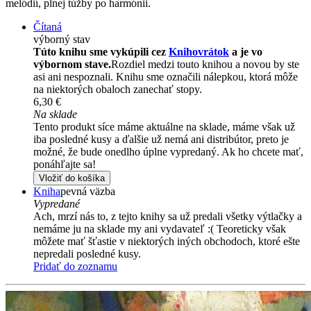
melódií, plnej túžby po harmónii.
Čítaná
výborný stav
Túto knihu sme vykúpili cez
Knihovrátok
a je vo
výbornom stave.
Rozdiel medzi touto knihou a novou by ste
asi ani nespoznali. Knihu sme označili nálepkou, ktorá môže
na niektorých obaloch zanechať stopy.
6,30 €
Na sklade
Tento produkt síce máme aktuálne na sklade, máme však už
iba posledné kusy a ďalšie už nemá ani distribútor, preto je
možné, že bude onedlho úplne vypredaný. Ak ho chcete mať,
ponáhľajte sa!
Vložiť do košíka
Kniha
pevná väzba
Vypredané
Ach, mrzí nás to, z tejto knihy sa už predali všetky výtlačky a
nemáme ju na sklade my ani vydavateľ :( Teoreticky však
môžete mať šťastie v niektorých iných obchodoch, ktoré ešte
nepredali posledné kusy.
Pridať do zoznamu