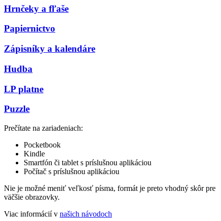
Hrnčeky a fľaše
Papiernictvo
Zápisníky a kalendáre
Hudba
LP platne
Puzzle
Prečítate na zariadeniach:
Pocketbook
Kindle
Smartfón či tablet s príslušnou aplikáciou
Počítač s príslušnou aplikáciou
Nie je možné meniť veľkosť písma, formát je preto vhodný skôr pre
väčšie obrazovky.
Viac informácií v
našich návodoch