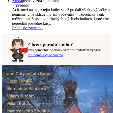
Kniha
pevná väzba s prebalom
Vypredané
Ach, mrzí nás to, z tejto knihy sa už predali všetky výtlačky a
nemáme ju na sklade my ani vydavateľ :( Teoreticky však
môžete mať šťastie v niektorých iných obchodoch, ktoré ešte
nepredali posledné kusy.
Pridať do zoznamu
Chcete poradiť knihu?
Náš pomocník Sherlock vám ju s radosťou vypátra!
Knihomoľský pomocník