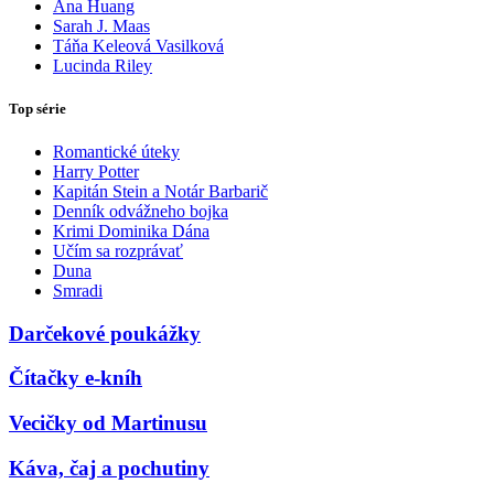
Ana Huang
Sarah J. Maas
Táňa Keleová Vasilková
Lucinda Riley
Top série
Romantické úteky
Harry Potter
Kapitán Stein a Notár Barbarič
Denník odvážneho bojka
Krimi Dominika Dána
Učím sa rozprávať
Duna
Smradi
Darčekové poukážky
Čítačky e-kníh
Vecičky od Martinusu
Káva, čaj a pochutiny