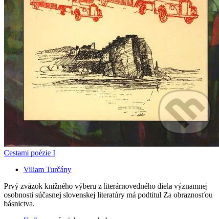
Cestami poézie I
Viliam Turčány
Prvý zväzok knižného výberu z literárnovedného diela významnej
osobnosti súčasnej slovenskej literatúry má podtitul Za obraznosťou
básnictva.