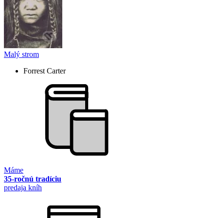
Malý strom
Forrest Carter
Máme
35-ročnú tradíciu
predaja kníh