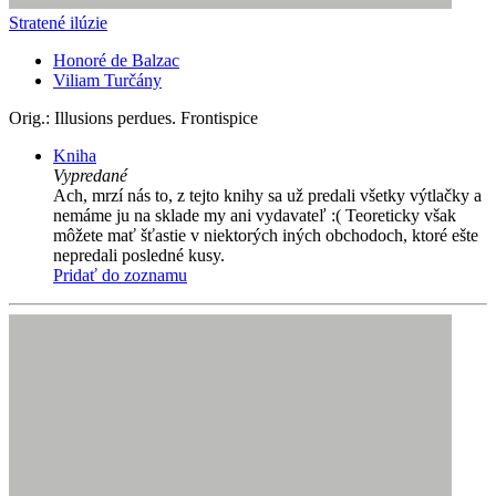
Stratené ilúzie
Honoré de Balzac
Viliam Turčány
Orig.: Illusions perdues. Frontispice
Kniha
Vypredané
Ach, mrzí nás to, z tejto knihy sa už predali všetky výtlačky a
nemáme ju na sklade my ani vydavateľ :( Teoreticky však
môžete mať šťastie v niektorých iných obchodoch, ktoré ešte
nepredali posledné kusy.
Pridať do zoznamu