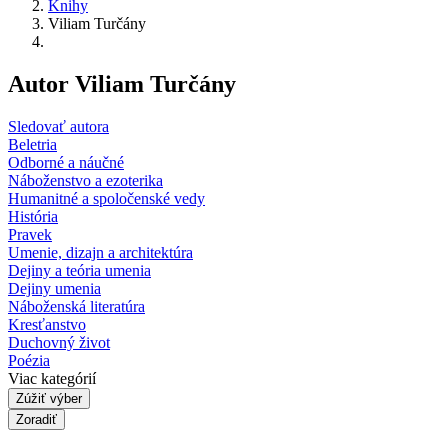
Knihy
Viliam Turčány
Autor Viliam Turčány
Sledovať autora
Beletria
Odborné a náučné
Náboženstvo a ezoterika
Humanitné a spoločenské vedy
História
Pravek
Umenie, dizajn a architektúra
Dejiny a teória umenia
Dejiny umenia
Náboženská literatúra
Kresťanstvo
Duchovný život
Poézia
Viac kategórií
Zúžiť výber
Zoradiť