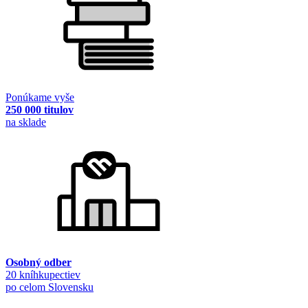
Ponúkame vyše
250 000 titulov
na sklade
Osobný odber
20 kníhkupectiev
po celom Slovensku