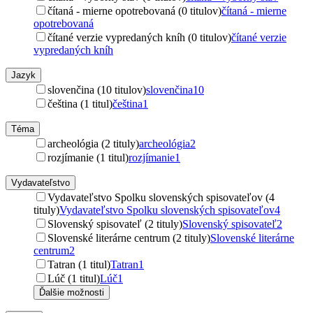
čítaná - mierne opotrebovaná (0 titulov)
čítaná - mierne
opotrebovaná
čítané verzie vypredaných kníh (0 titulov)
čítané verzie
vypredaných kníh
Jazyk
slovenčina (10 titulov)
slovenčina
10
čeština (1 titul)
čeština
1
Téma
archeológia (2 tituly)
archeológia
2
rozjímanie (1 titul)
rozjímanie
1
Vydavateľstvo
Vydavateľstvo Spolku slovenských spisovateľov (4
tituly)
Vydavateľstvo Spolku slovenských spisovateľov
4
Slovenský spisovateľ (2 tituly)
Slovenský spisovateľ
2
Slovenské literárne centrum (2 tituly)
Slovenské literárne
centrum
2
Tatran (1 titul)
Tatran
1
Lúč (1 titul)
Lúč
1
Ďalšie možnosti