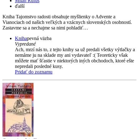
Milan Rúfus
ďalší
Kniha Tajomstvo radosti obsahuje myšlienky o Advente a
Vianociach od našich veľkých a vzácnych slovenských osobností.
Zastavme sa a nechajme sa nimi pohladiť…
Kniha
pevná väzba
Vypredané
Ach, mrzí nás to, z tejto knihy sa už predali všetky výtlačky a
nemáme ju na sklade my ani vydavateľ :( Teoreticky však
môžete mať šťastie v niektorých iných obchodoch, ktoré ešte
nepredali posledné kusy.
Pridať do zoznamu