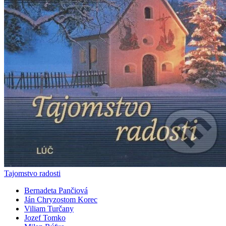
Tajomstvo radosti
Bernadeta Pančiová
Ján Chryzostom Korec
Viliam Turčany
Jozef Tomko