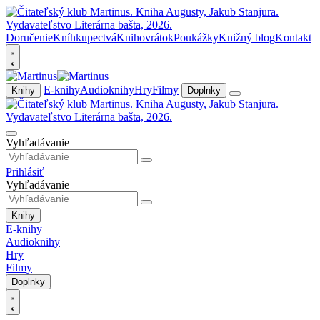
Doručenie
Kníhkupectvá
Knihovrátok
Poukážky
Knižný blog
Kontakt
E-knihy
Audioknihy
Hry
Filmy
Knihy
Doplnky
Vyhľadávanie
Prihlásiť
Vyhľadávanie
Knihy
E-knihy
Audioknihy
Hry
Filmy
Doplnky