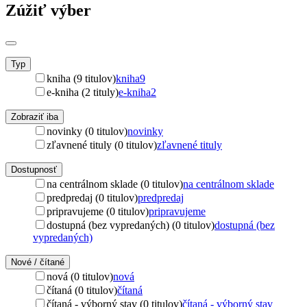
Zúžiť výber
Typ
kniha (9 titulov)
kniha
9
e-kniha (2 tituly)
e-kniha
2
Zobraziť iba
novinky (0 titulov)
novinky
zľavnené tituly (0 titulov)
zľavnené tituly
Dostupnosť
na centrálnom sklade (0 titulov)
na centrálnom sklade
predpredaj (0 titulov)
predpredaj
pripravujeme (0 titulov)
pripravujeme
dostupná (bez vypredaných) (0 titulov)
dostupná (bez
vypredaných)
Nové / čítané
nová (0 titulov)
nová
čítaná (0 titulov)
čítaná
čítaná - výborný stav (0 titulov)
čítaná - výborný stav