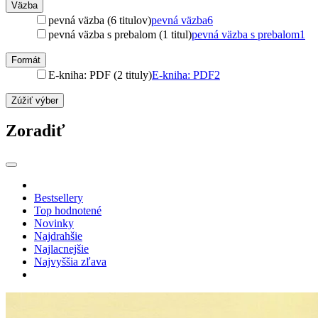
Väzba
pevná väzba (6 titulov)
pevná väzba
6
pevná väzba s prebalom (1 titul)
pevná väzba s prebalom
1
Formát
E-kniha: PDF (2 tituly)
E-kniha: PDF
2
Zúžiť výber
Zoradiť
Bestsellery
Top hodnotené
Novinky
Najdrahšie
Najlacnejšie
Najvyššia zľava