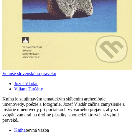
Venuše slovenského praveku
Jozef Vladár
Viliam Turčány
Kniha je zaujímavým tematickým skĺbením archeológie,
umenovedy, poézie a fotografie. Jozef Vladár začína zamyslenie z
histórie umenovedy pri počiatkoch výtvarného prejavu, aby sa
vzápätí zameral na drobné plastiky, spomedzi ktorých si vybral
praveké...
Kniha
pevná väzba