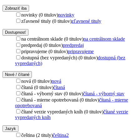
Zobraziť iba
novinky (0 titulov)
novinky
zľavnené tituly (0 titulov)
zľavnené tituly
Dostupnosť
na centrálnom sklade (0 titulov)
na centrálnom sklade
predpredaj (0 titulov)
predpredaj
pripravujeme (0 titulov)
pripravujeme
dostupná (bez vypredaných) (0 titulov)
dostupná (bez
vypredaných)
Nové / čítané
nová (0 titulov)
nová
čítaná (0 titulov)
čítaná
čítaná - výborný stav (0 titulov)
čítaná - výborný stav
čítaná - mierne opotrebovaná (0 titulov)
čítaná - mierne
opotrebovaná
čítané verzie vypredaných kníh (0 titulov)
čítané verzie
vypredaných kníh
Jazyk
čeština (2 tituly)
čeština
2