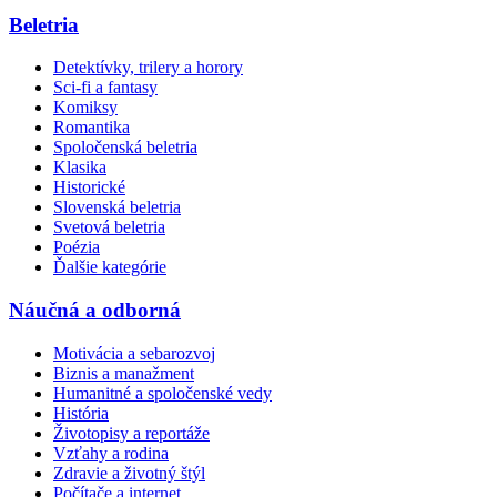
Beletria
Detektívky, trilery a horory
Sci-fi a fantasy
Komiksy
Romantika
Spoločenská beletria
Klasika
Historické
Slovenská beletria
Svetová beletria
Poézia
Ďalšie kategórie
Náučná a odborná
Motivácia a sebarozvoj
Biznis a manažment
Humanitné a spoločenské vedy
História
Životopisy a reportáže
Vzťahy a rodina
Zdravie a životný štýl
Počítače a internet