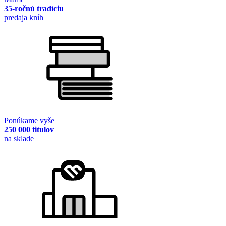
35-ročnú tradíciu
predaja kníh
Ponúkame vyše
250 000 titulov
na sklade