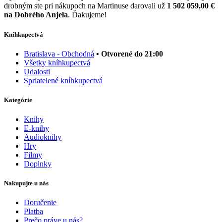
drobným ste pri nákupoch na Martinuse darovali už
1 502 059,00 €
na Dobrého Anjela
. Ďakujeme!
Kníhkupectvá
Bratislava - Obchodná
• Otvorené do 21:00
Všetky kníhkupectvá
Udalosti
Spriatelené kníhkupectvá
Kategórie
Knihy
E-knihy
Audioknihy
Hry
Filmy
Doplnky
Nakupujte u nás
Doručenie
Platba
Prečo práve u nás?