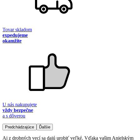
Tovar skladom
expedujeme
okamžite
U nás nakupujete
vždy bezpečne
a s dôverou
Predchádzajúce
Ďalšie
Aj z drobných vecí sa dajú urobiť veľké. Vďaka vašim Anjelským