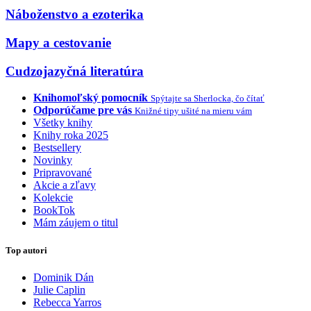
Náboženstvo a ezoterika
Mapy a cestovanie
Cudzojazyčná literatúra
Knihomoľský pomocník
Spýtajte sa Sherlocka, čo čítať
Odporúčame pre vás
Knižné tipy ušité na mieru vám
Všetky knihy
Knihy roka 2025
Bestsellery
Novinky
Pripravované
Akcie a zľavy
Kolekcie
BookTok
Mám záujem o titul
Top autori
Dominik Dán
Julie Caplin
Rebecca Yarros