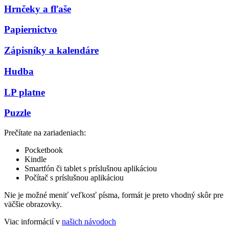
Hrnčeky a fľaše
Papiernictvo
Zápisníky a kalendáre
Hudba
LP platne
Puzzle
Prečítate na zariadeniach:
Pocketbook
Kindle
Smartfón či tablet s príslušnou aplikáciou
Počítač s príslušnou aplikáciou
Nie je možné meniť veľkosť písma, formát je preto vhodný skôr pre
väčšie obrazovky.
Viac informácií v
našich návodoch