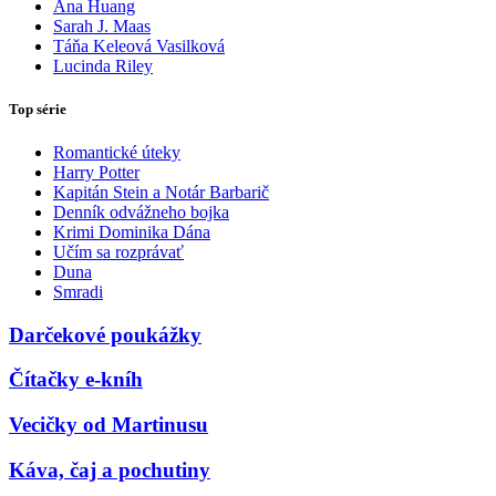
Ana Huang
Sarah J. Maas
Táňa Keleová Vasilková
Lucinda Riley
Top série
Romantické úteky
Harry Potter
Kapitán Stein a Notár Barbarič
Denník odvážneho bojka
Krimi Dominika Dána
Učím sa rozprávať
Duna
Smradi
Darčekové poukážky
Čítačky e-kníh
Vecičky od Martinusu
Káva, čaj a pochutiny