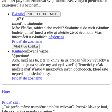
znát cizí jazyk ani zruinovat svoje konto. Bez velkých předchozích
zkušeností a s batohem...
E-kniha
PDF
EPUB
MOBI
11,07 €
Ihneď na stiahnutie
Máte čítačku, tablet alebo mobil? Stiahnite si do nich e-knihu:
budete ju mať hneď a ešte aj ušetríte život stromom. Viac
informácii o e-knihách
nájdete tu
.
Pridať do zoznamu
Vložiť do košíka
Kniha
brožovaná väzba
Vypredané
Ach, mrzí nás to, z tejto knihy sa už predali všetky výtlačky a
nemáme ju na sklade my ani vydavateľ :( Teoreticky však
môžete mať šťastie v niektorých iných obchodoch, ktoré ešte
nepredali posledné kusy.
Pridať do zoznamu
Hore
Pridať citát
Tak prečo máme ustavične ambíciu milovať? Pretože láska je bod,
kde sa stretáva pravda s mágiou.