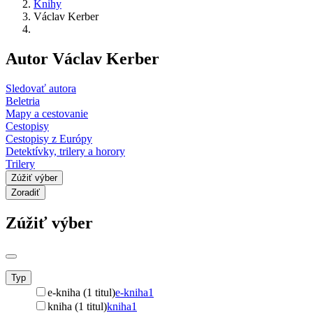
Knihy
Václav Kerber
Autor Václav Kerber
Sledovať autora
Beletria
Mapy a cestovanie
Cestopisy
Cestopisy z Európy
Detektívky, trilery a horory
Trilery
Zúžiť výber
Zoradiť
Zúžiť výber
Typ
e-kniha (1 titul)
e-kniha
1
kniha (1 titul)
kniha
1