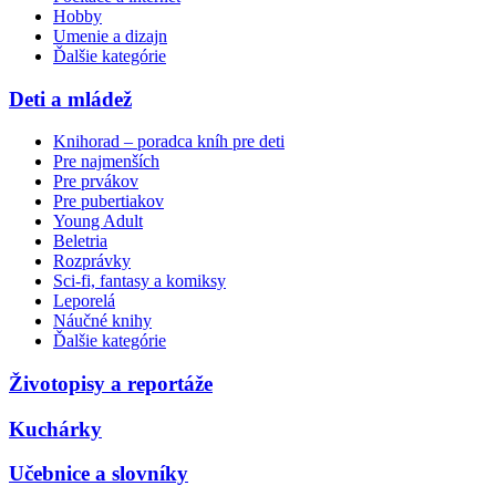
Hobby
Umenie a dizajn
Ďalšie kategórie
Deti a mládež
Knihorad – poradca kníh pre deti
Pre najmenších
Pre prvákov
Pre pubertiakov
Young Adult
Beletria
Rozprávky
Sci-fi, fantasy a komiksy
Leporelá
Náučné knihy
Ďalšie kategórie
Životopisy a reportáže
Kuchárky
Učebnice a slovníky