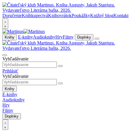
Doručenie
Kníhkupectvá
Knihovrátok
Poukážky
Knižný blog
Kontakt
E-knihy
Audioknihy
Hry
Filmy
Knihy
Doplnky
Vyhľadávanie
Prihlásiť
Vyhľadávanie
Knihy
E-knihy
Audioknihy
Hry
Filmy
Doplnky