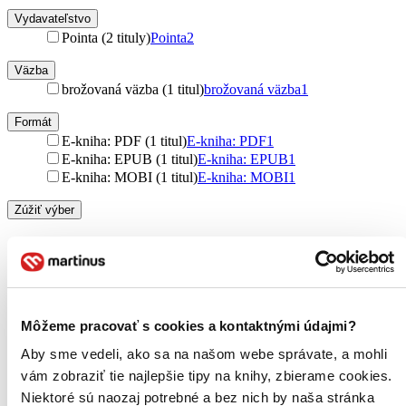
Vydavateľstvo
Pointa (2 tituly)
Pointa
2
Väzba
brožovaná väzba (1 titul)
brožovaná väzba
1
Formát
E-kniha: PDF (1 titul)
E-kniha: PDF
1
E-kniha: EPUB (1 titul)
E-kniha: EPUB
1
E-kniha: MOBI (1 titul)
E-kniha: MOBI
1
Zúžiť výber
Zoradiť
Môžeme pracovať s cookies a kontaktnými údajmi?
Bestsellery
Top hodnotené
Aby sme vedeli, ako sa na našom webe správate, a mohli
Novinky
vám zobraziť tie najlepšie tipy na knihy, zbierame cookies.
Najdrahšie
Niektoré sú naozaj potrebné a bez nich by naša stránka
Najlacnejšie