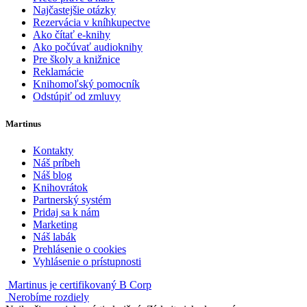
Najčastejšie otázky
Rezervácia v kníhkupectve
Ako čítať e-knihy
Ako počúvať audioknihy
Pre školy a knižnice
Reklamácie
Knihomoľský pomocník
Odstúpiť od zmluvy
Martinus
Kontakty
Náš príbeh
Náš blog
Knihovrátok
Partnerský systém
Pridaj sa k nám
Marketing
Náš labák
Prehlásenie o cookies
Vyhlásenie o prístupnosti
Martinus je certifikovaný B Corp
Nerobíme rozdiely