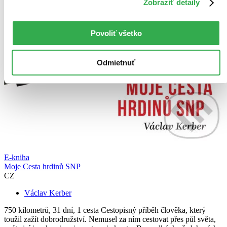
Zobraziť detaily
Povoliť všetko
Odmietnuť
E-kniha
Moje Cesta hrdinů SNP
CZ
Václav Kerber
750 kilometrů, 31 dní, 1 cesta Cestopisný příběh člověka, který
toužil zažít dobrodružství. Nemusel za ním cestovat přes půl světa,