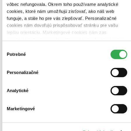
Najvyššia zľava
vôbec nefungovala. Okrem toho používame analytické
cookies, ktoré nám umožňujú zisťovať, ako náš web
funguje, a stále ho pre vás zlepšovať. Personalizačné
cookies nám dovoľujú prispôsobovať stránku pre vašu
lepšiu orientáciu. Marketingové cookies nám zas
umožňujú zobrazenie relevantnej reklamy. Niektoré údaje
zdieľame aj s tretími stranami. Veľmi by nám pomohlo,
Výber
keby sme mohli používať všetky tieto cookies. Ďakujeme!
Potrebné
súhlasu
Personalizačné
Analytické
Marketingové