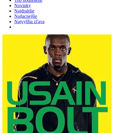
Top hodnotené
Novinky
Najdrahšie
Najlacnejšie
Najvyššia zľava