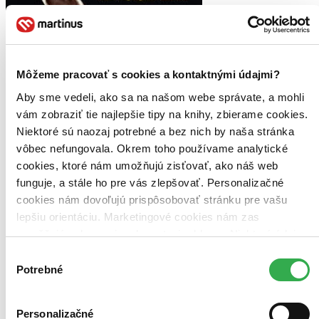
Môžeme pracovať s cookies a kontaktnými údajmi?
Aby sme vedeli, ako sa na našom webe správate, a mohli
vám zobraziť tie najlepšie tipy na knihy, zbierame cookies.
Niektoré sú naozaj potrebné a bez nich by naša stránka
vôbec nefungovala. Okrem toho používame analytické
cookies, ktoré nám umožňujú zisťovať, ako náš web
funguje, a stále ho pre vás zlepšovať. Personalizačné
cookies nám dovoľujú prispôsobovať stránku pre vašu
lepšiu orientáciu. Marketingové cookies nám zas
umožňujú zobrazenie relevantnej reklamy. Niektoré údaje
zdieľame aj s tretími stranami. Veľmi by nám pomohlo,
Výber
keby sme mohli používať všetky tieto cookies. Ďakujeme!
Potrebné
súhlasu
Faster than Lightning
EN
My Story
Personalizačné