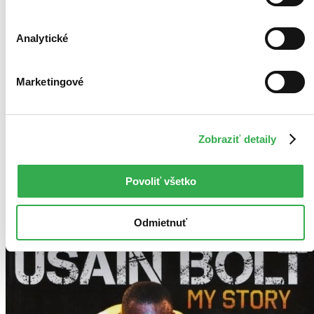
Usain Bolt
The autobiography of the fastest man of all time and a superstar
Analytické
whose talent and charisma have made him one of the most famous
people on the planet. Whether you know Athletics or not, and even
whether you know sport or not, ...
Marketingové
Kniha
brožovaná väzba
15,20 €
Viac ako 30 dní
Tento produkt je na objednávku a jeho dodanie môže trvať aj
Zobraziť detaily
viac ako 30 dní. Urobíme však všetko pre to, aby sme vašu
objednávku odoslali čo najskôr a o jej ceste vás budeme včas
informovať.
Povoliť všetko
Pridať do zoznamu
Vložiť do košíka
Odmietnuť