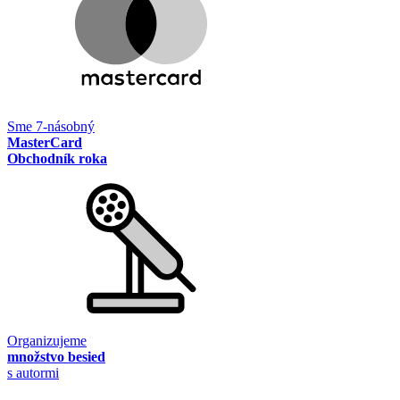
Sme 7-násobný
MasterCard
Obchodník roka
Organizujeme
množstvo besied
s autormi