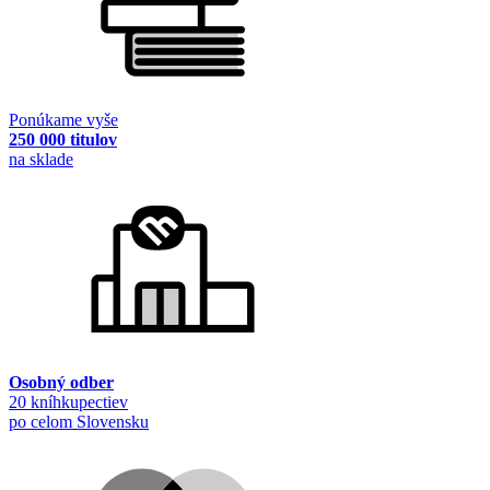
Ponúkame vyše
250 000 titulov
na sklade
Osobný odber
20 kníhkupectiev
po celom Slovensku