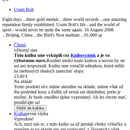
Usain Bolt
Eight days ...three gold medals ...three world records ...one amazing
reputation firmly established. Usain Bolt's life - and the world of
sport - would never be quite the same again. 16 August 2008
...Beijing, China ...the Bird's Nest stadium ...91,000 sp
Čítaná
výborný stav
Túto knihu sme vykúpili cez
Knihovrátok
a je vo
výbornom stave.
Rozdiel medzi touto knihou a novou by ste
asi ani nespoznali. Knihu sme označili nálepkou, ktorá môže
na niektorých obaloch zanechať stopy.
23,60 €
Na sklade
Tento produkt síce máme aktuálne na sklade, máme však už
iba posledné kusy a ďalšie už nemá ani distribútor, preto je
možné, že bude onedlho úplne vypredaný. Ak ho chcete mať,
ponáhľajte sa!
Vložiť do košíka
Kniha
pevná väzba
Vypredané
Ach, mrzí nás to, z tejto knihy sa už predali všetky výtlačky a
nemáme ju na sklade my ani vydavateľ :( Teoreticky však