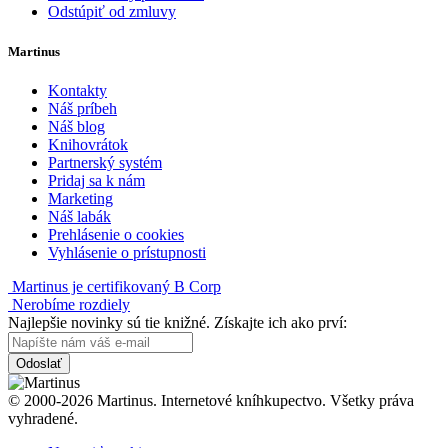
Odstúpiť od zmluvy
Martinus
Kontakty
Náš príbeh
Náš blog
Knihovrátok
Partnerský systém
Pridaj sa k nám
Marketing
Náš labák
Prehlásenie o cookies
Vyhlásenie o prístupnosti
Martinus je certifikovaný B Corp
Nerobíme rozdiely
Najlepšie novinky sú tie knižné. Získajte ich ako prví:
Odoslať
© 2000-2026 Martinus. Internetové kníhkupectvo. Všetky práva
vyhradené.