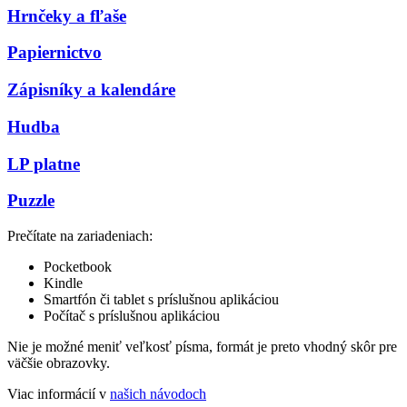
Hrnčeky a fľaše
Papiernictvo
Zápisníky a kalendáre
Hudba
LP platne
Puzzle
Prečítate na zariadeniach:
Pocketbook
Kindle
Smartfón či tablet s príslušnou aplikáciou
Počítač s príslušnou aplikáciou
Nie je možné meniť veľkosť písma, formát je preto vhodný skôr pre
väčšie obrazovky.
Viac informácií v
našich návodoch