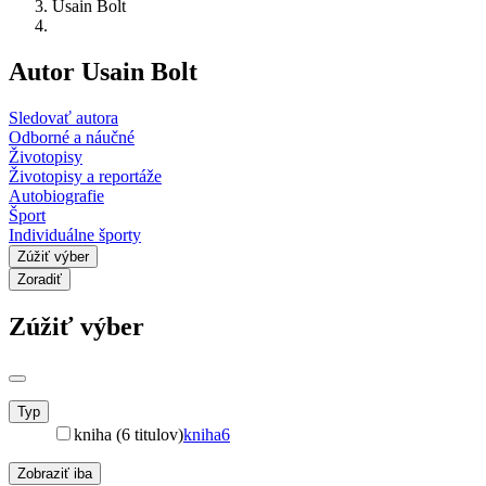
Usain Bolt
Autor Usain Bolt
Sledovať autora
Odborné a náučné
Životopisy
Životopisy a reportáže
Autobiografie
Šport
Individuálne športy
Zúžiť výber
Zoradiť
Zúžiť výber
Typ
kniha (6 titulov)
kniha
6
Zobraziť iba