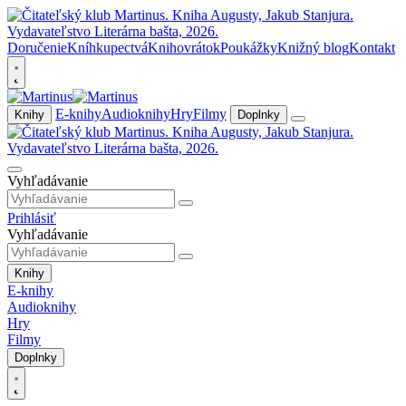
Doručenie
Kníhkupectvá
Knihovrátok
Poukážky
Knižný blog
Kontakt
E-knihy
Audioknihy
Hry
Filmy
Knihy
Doplnky
Vyhľadávanie
Prihlásiť
Vyhľadávanie
Knihy
E-knihy
Audioknihy
Hry
Filmy
Doplnky