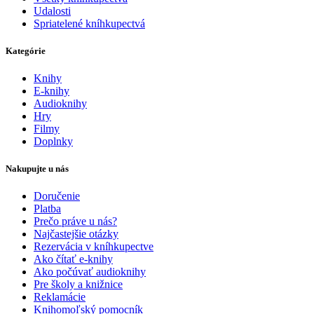
Udalosti
Spriatelené kníhkupectvá
Kategórie
Knihy
E-knihy
Audioknihy
Hry
Filmy
Doplnky
Nakupujte u nás
Doručenie
Platba
Prečo práve u nás?
Najčastejšie otázky
Rezervácia v kníhkupectve
Ako čítať e-knihy
Ako počúvať audioknihy
Pre školy a knižnice
Reklamácie
Knihomoľský pomocník