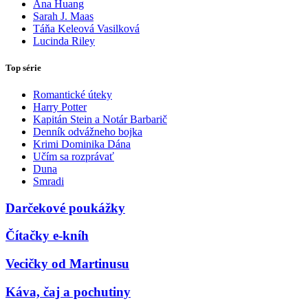
Ana Huang
Sarah J. Maas
Táňa Keleová Vasilková
Lucinda Riley
Top série
Romantické úteky
Harry Potter
Kapitán Stein a Notár Barbarič
Denník odvážneho bojka
Krimi Dominika Dána
Učím sa rozprávať
Duna
Smradi
Darčekové poukážky
Čítačky e-kníh
Vecičky od Martinusu
Káva, čaj a pochutiny