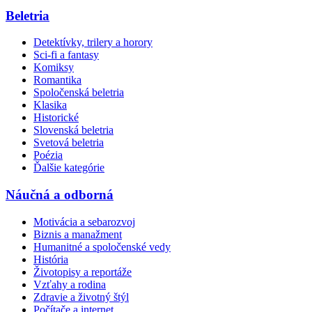
Beletria
Detektívky, trilery a horory
Sci-fi a fantasy
Komiksy
Romantika
Spoločenská beletria
Klasika
Historické
Slovenská beletria
Svetová beletria
Poézia
Ďalšie kategórie
Náučná a odborná
Motivácia a sebarozvoj
Biznis a manažment
Humanitné a spoločenské vedy
História
Životopisy a reportáže
Vzťahy a rodina
Zdravie a životný štýl
Počítače a internet