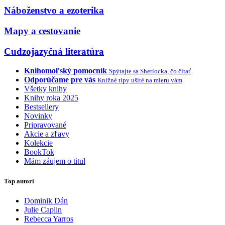
Náboženstvo a ezoterika
Mapy a cestovanie
Cudzojazyčná literatúra
Knihomoľský pomocník
Spýtajte sa Sherlocka, čo čítať
Odporúčame pre vás
Knižné tipy ušité na mieru vám
Všetky knihy
Knihy roka 2025
Bestsellery
Novinky
Pripravované
Akcie a zľavy
Kolekcie
BookTok
Mám záujem o titul
Top autori
Dominik Dán
Julie Caplin
Rebecca Yarros