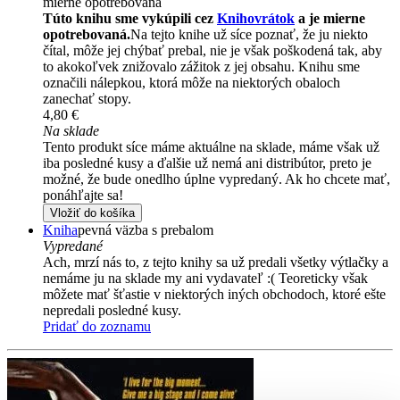
mierne opotrebovaná
Túto knihu sme vykúpili cez
Knihovrátok
a je mierne
opotrebovaná.
Na tejto knihe už síce poznať, že ju niekto
čítal, môže jej chýbať prebal, nie je však poškodená tak, aby
to akokoľvek znižovalo zážitok z jej obsahu. Knihu sme
označili nálepkou, ktorá môže na niektorých obaloch
zanechať stopy.
4,80 €
Na sklade
Tento produkt síce máme aktuálne na sklade, máme však už
iba posledné kusy a ďalšie už nemá ani distribútor, preto je
možné, že bude onedlho úplne vypredaný. Ak ho chcete mať,
ponáhľajte sa!
Vložiť do košíka
Kniha
pevná väzba s prebalom
Vypredané
Ach, mrzí nás to, z tejto knihy sa už predali všetky výtlačky a
nemáme ju na sklade my ani vydavateľ :( Teoreticky však
môžete mať šťastie v niektorých iných obchodoch, ktoré ešte
nepredali posledné kusy.
Pridať do zoznamu