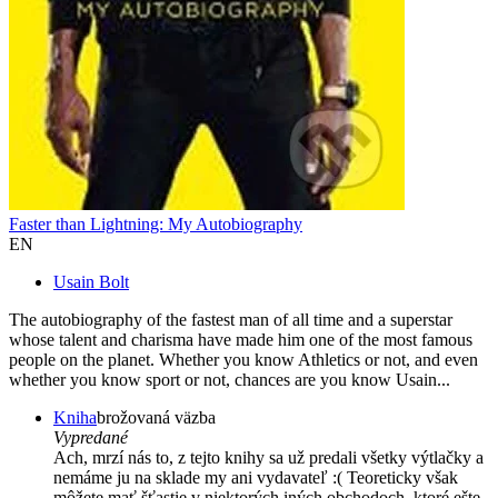
Faster than Lightning: My Autobiography
EN
Usain Bolt
The autobiography of the fastest man of all time and a superstar
whose talent and charisma have made him one of the most famous
people on the planet. Whether you know Athletics or not, and even
whether you know sport or not, chances are you know Usain...
Kniha
brožovaná väzba
Vypredané
Ach, mrzí nás to, z tejto knihy sa už predali všetky výtlačky a
nemáme ju na sklade my ani vydavateľ :( Teoreticky však
môžete mať šťastie v niektorých iných obchodoch, ktoré ešte