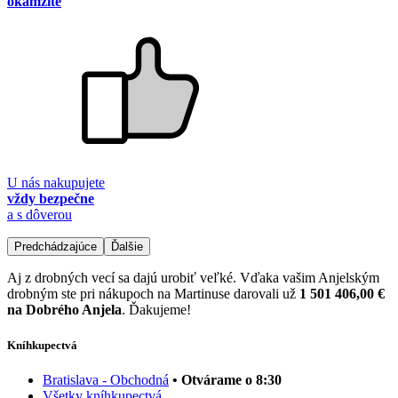
okamžite
U nás nakupujete
vždy bezpečne
a s dôverou
Predchádzajúce
Ďalšie
Aj z drobných vecí sa dajú urobiť veľké. Vďaka vašim Anjelským
drobným ste pri nákupoch na Martinuse darovali už
1 501 406,00 €
na Dobrého Anjela
. Ďakujeme!
Kníhkupectvá
Bratislava - Obchodná
• Otvárame o 8:30
Všetky kníhkupectvá