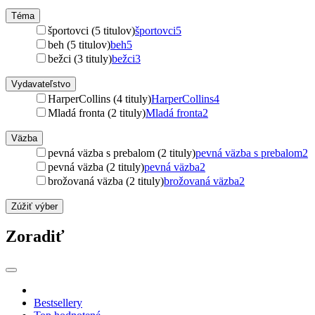
Téma
športovci (5 titulov)
športovci
5
beh (5 titulov)
beh
5
bežci (3 tituly)
bežci
3
Vydavateľstvo
HarperCollins (4 tituly)
HarperCollins
4
Mladá fronta (2 tituly)
Mladá fronta
2
Väzba
pevná väzba s prebalom (2 tituly)
pevná väzba s prebalom
2
pevná väzba (2 tituly)
pevná väzba
2
brožovaná väzba (2 tituly)
brožovaná väzba
2
Zúžiť výber
Zoradiť
Bestsellery