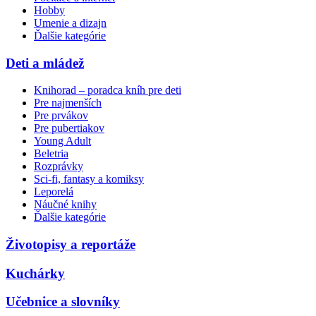
Hobby
Umenie a dizajn
Ďalšie kategórie
Deti a mládež
Knihorad – poradca kníh pre deti
Pre najmenších
Pre prvákov
Pre pubertiakov
Young Adult
Beletria
Rozprávky
Sci-fi, fantasy a komiksy
Leporelá
Náučné knihy
Ďalšie kategórie
Životopisy a reportáže
Kuchárky
Učebnice a slovníky