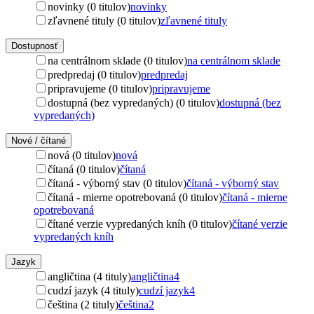
novinky (0 titulov)
novinky
zľavnené tituly (0 titulov)
zľavnené tituly
Dostupnosť
na centrálnom sklade (0 titulov)
na centrálnom sklade
predpredaj (0 titulov)
predpredaj
pripravujeme (0 titulov)
pripravujeme
dostupná (bez vypredaných) (0 titulov)
dostupná (bez
vypredaných)
Nové / čítané
nová (0 titulov)
nová
čítaná (0 titulov)
čítaná
čítaná - výborný stav (0 titulov)
čítaná - výborný stav
čítaná - mierne opotrebovaná (0 titulov)
čítaná - mierne
opotrebovaná
čítané verzie vypredaných kníh (0 titulov)
čítané verzie
vypredaných kníh
Jazyk
angličtina (4 tituly)
angličtina
4
cudzí jazyk (4 tituly)
cudzí jazyk
4
čeština (2 tituly)
čeština
2