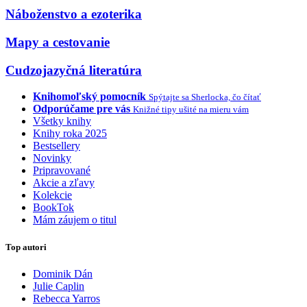
Náboženstvo a ezoterika
Mapy a cestovanie
Cudzojazyčná literatúra
Knihomoľský pomocník
Spýtajte sa Sherlocka, čo čítať
Odporúčame pre vás
Knižné tipy ušité na mieru vám
Všetky knihy
Knihy roka 2025
Bestsellery
Novinky
Pripravované
Akcie a zľavy
Kolekcie
BookTok
Mám záujem o titul
Top autori
Dominik Dán
Julie Caplin
Rebecca Yarros