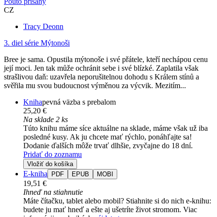
Pouto přísahy
CZ
Tracy Deonn
3. diel série
Mýtonoši
Bree je sama. Opustila mýtonoše i své přátele, kteří nechápou cenu
její moci. Jen tak může ochránit sebe i své blízké. Zaplatila však
strašlivou daň: uzavřela neporušitelnou dohodu s Králem stínů a
svěřila mu svou budoucnost výměnou za výcvik. Mezitím...
Kniha
pevná väzba s prebalom
25,20 €
Na sklade 2 ks
Túto knihu máme síce aktuálne na sklade, máme však už iba
posledné kusy. Ak ju chcete mať rýchlo, ponáhľajte sa!
Dodanie ďalších môže trvať dlhšie, zvyčajne do 18 dní.
Pridať do zoznamu
Vložiť do košíka
E-kniha
PDF
EPUB
MOBI
19,51 €
Ihneď na stiahnutie
Máte čítačku, tablet alebo mobil? Stiahnite si do nich e-knihu:
budete ju mať hneď a ešte aj ušetríte život stromom. Viac