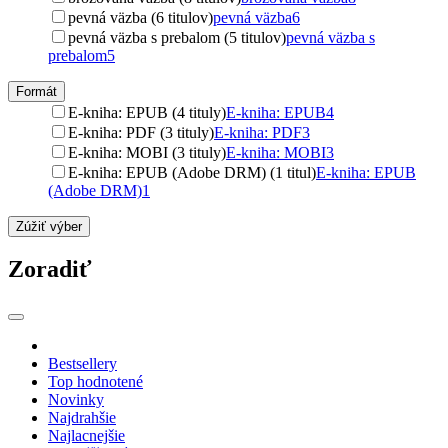
pevná väzba (6 titulov)
pevná väzba
6
pevná väzba s prebalom (5 titulov)
pevná väzba s
prebalom
5
Formát
E-kniha: EPUB (4 tituly)
E-kniha: EPUB
4
E-kniha: PDF (3 tituly)
E-kniha: PDF
3
E-kniha: MOBI (3 tituly)
E-kniha: MOBI
3
E-kniha: EPUB (Adobe DRM) (1 titul)
E-kniha: EPUB
(Adobe DRM)
1
Zúžiť výber
Zoradiť
Bestsellery
Top hodnotené
Novinky
Najdrahšie
Najlacnejšie