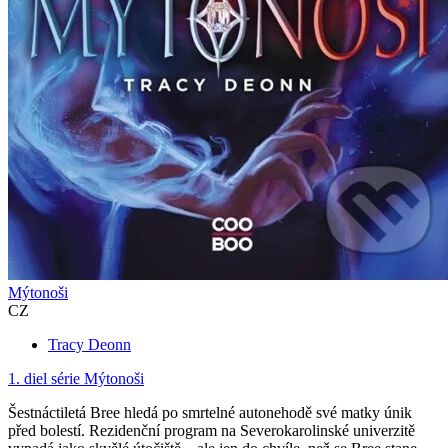
Mýtonoši
CZ
Tracy Deonn
1. diel série
Mýtonoši
Šestnáctiletá Bree hledá po smrtelné autonehodě své matky únik
před bolestí. Rezidenční program na Severokarolinské univerzitě