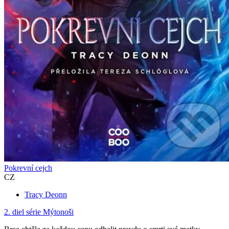
Pokrevní cejch
CZ
Tracy Deonn
2. diel série
Mýtonoši