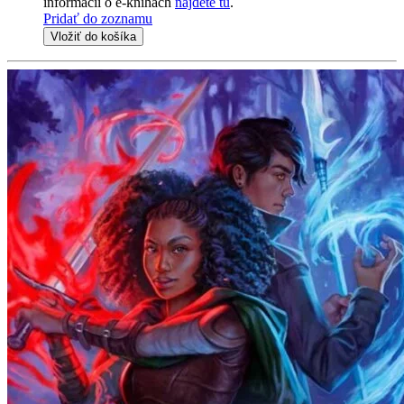
informácii o e-knihách
nájdete tu
.
Pridať do zoznamu
Vložiť do košíka