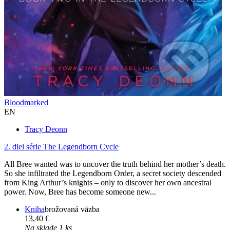
Bloodmarked
EN
Tracy Deonn
2. diel série
The Legendborn Cycle
All Bree wanted was to uncover the truth behind her mother’s death.
So she infiltrated the Legendborn Order, a secret society descended
from King Arthur’s knights – only to discover her own ancestral
power. Now, Bree has become someone new...
Kniha
brožovaná väzba
13,40 €
Na sklade 1 ks