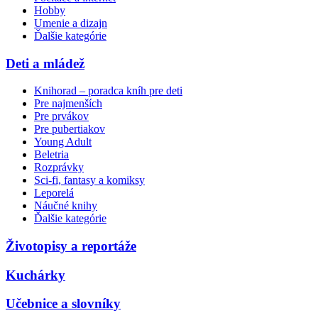
Hobby
Umenie a dizajn
Ďalšie kategórie
Deti a mládež
Knihorad – poradca kníh pre deti
Pre najmenších
Pre prvákov
Pre pubertiakov
Young Adult
Beletria
Rozprávky
Sci-fi, fantasy a komiksy
Leporelá
Náučné knihy
Ďalšie kategórie
Životopisy a reportáže
Kuchárky
Učebnice a slovníky