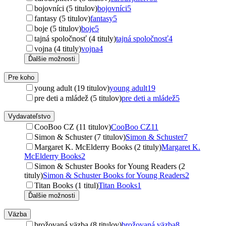
bojovníci (5 titulov)
bojovníci
5
fantasy (5 titulov)
fantasy
5
boje (5 titulov)
boje
5
tajná spoločnosť (4 tituly)
tajná spoločnosť
4
vojna (4 tituly)
vojna
4
Ďalšie možnosti
Pre koho
young adult (19 titulov)
young adult
19
pre deti a mládež (5 titulov)
pre deti a mládež
5
Vydavateľstvo
CooBoo CZ (11 titulov)
CooBoo CZ
11
Simon & Schuster (7 titulov)
Simon & Schuster
7
Margaret K. McElderry Books (2 tituly)
Margaret K.
McElderry Books
2
Simon & Schuster Books for Young Readers (2
tituly)
Simon & Schuster Books for Young Readers
2
Titan Books (1 titul)
Titan Books
1
Ďalšie možnosti
Väzba
brožovaná väzba (8 titulov)
brožovaná väzba
8