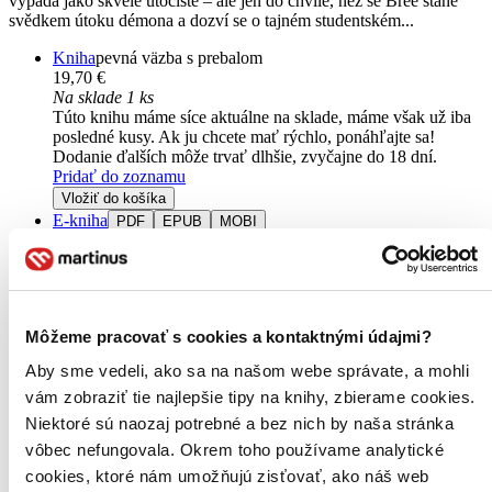
vypadá jako skvělé útočiště – ale jen do chvíle, než se Bree stane
svědkem útoku démona a dozví se o tajném studentském...
Kniha
pevná väzba s prebalom
19,70 €
Na sklade 1 ks
Túto knihu máme síce aktuálne na sklade, máme však už iba
posledné kusy. Ak ju chcete mať rýchlo, ponáhľajte sa!
Dodanie ďalších môže trvať dlhšie, zvyčajne do 18 dní.
Pridať do zoznamu
Vložiť do košíka
E-kniha
PDF
EPUB
MOBI
16,40 €
Ihneď na stiahnutie
Máte čítačku, tablet alebo mobil? Stiahnite si do nich e-knihu:
budete ju mať hneď a ešte aj ušetríte život stromom. Viac
informácii o e-knihách
nájdete tu
.
Môžeme pracovať s cookies a kontaktnými údajmi?
Pridať do zoznamu
Vložiť do košíka
Aby sme vedeli, ako sa na našom webe správate, a mohli
Čítaná
vám zobraziť tie najlepšie tipy na knihy, zbierame cookies.
výborný stav
Niektoré sú naozaj potrebné a bez nich by naša stránka
Túto knihu sme vykúpili cez
Knihovrátok
a je vo
výbornom stave.
Rozdiel medzi touto knihou a novou by ste
vôbec nefungovala. Okrem toho používame analytické
asi ani nespoznali. Knihu sme označili nálepkou, ktorá môže
cookies, ktoré nám umožňujú zisťovať, ako náš web
na niektorých obaloch zanechať stopy.