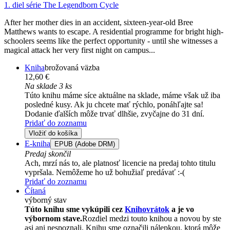
1. diel série
The Legendborn Cycle
After her mother dies in an accident, sixteen-year-old Bree
Matthews wants to escape. A residential programme for bright high-
schoolers seems like the perfect opportunity - until she witnesses a
magical attack her very first night on campus...
Kniha
brožovaná väzba
12,60 €
Na sklade 3 ks
Túto knihu máme síce aktuálne na sklade, máme však už iba
posledné kusy. Ak ju chcete mať rýchlo, ponáhľajte sa!
Dodanie ďalších môže trvať dlhšie, zvyčajne do 31 dní.
Pridať do zoznamu
Vložiť do košíka
E-kniha
EPUB (Adobe DRM)
Predaj skončil
Ach, mrzí nás to, ale platnosť licencie na predaj tohto titulu
vypršala. Nemôžeme ho už bohužiaľ predávať :-(
Pridať do zoznamu
Čítaná
výborný stav
Túto knihu sme vykúpili cez
Knihovrátok
a je vo
výbornom stave.
Rozdiel medzi touto knihou a novou by ste
asi ani nespoznali. Knihu sme označili nálepkou, ktorá môže