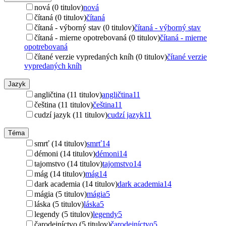
nová (0 titulov)
nová
čítaná (0 titulov)
čítaná
čítaná - výborný stav (0 titulov)
čítaná - výborný stav
čítaná - mierne opotrebovaná (0 titulov)
čítaná - mierne
opotrebovaná
čítané verzie vypredaných kníh (0 titulov)
čítané verzie
vypredaných kníh
Jazyk
angličtina (11 titulov)
angličtina
11
čeština (11 titulov)
čeština
11
cudzí jazyk (11 titulov)
cudzí jazyk
11
Téma
smrť (14 titulov)
smrť
14
démoni (14 titulov)
démoni
14
tajomstvo (14 titulov)
tajomstvo
14
mág (14 titulov)
mág
14
dark academia (14 titulov)
dark academia
14
mágia (5 titulov)
mágia
5
láska (5 titulov)
láska
5
legendy (5 titulov)
legendy
5
čarodejníctvo (5 titulov)
čarodejníctvo
5