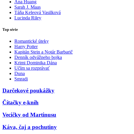
Ana Huang
Sarah J. Maas
Táňa Keleová Vasilková
Lucinda Riley
Top série
Romantické úteky
Harry Potter
Kapitán Stein a Notár Barbarič
Denník odvážneho bojka
Krimi Dominika Dána
Učím sa rozprávať
Duna
Smradi
Darčekové poukážky
Čítačky e-kníh
Vecičky od Martinusu
Káva, čaj a pochutiny