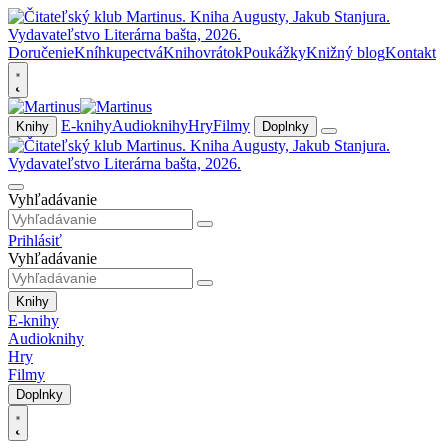
Doručenie
Kníhkupectvá
Knihovrátok
Poukážky
Knižný blog
Kontakt
E-knihy
Audioknihy
Hry
Filmy
Knihy
Doplnky
Vyhľadávanie
Prihlásiť
Vyhľadávanie
Knihy
E-knihy
Audioknihy
Hry
Filmy
Doplnky