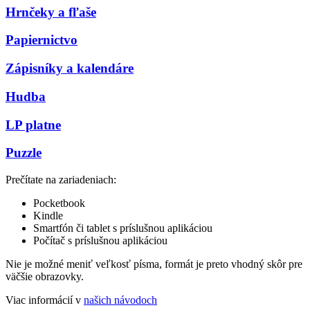
Hrnčeky a fľaše
Papiernictvo
Zápisníky a kalendáre
Hudba
LP platne
Puzzle
Prečítate na zariadeniach:
Pocketbook
Kindle
Smartfón či tablet s príslušnou aplikáciou
Počítač s príslušnou aplikáciou
Nie je možné meniť veľkosť písma, formát je preto vhodný skôr pre
väčšie obrazovky.
Viac informácií v
našich návodoch