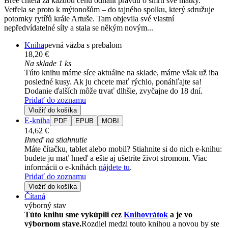
Bree chtěla za každou cenu odhalit pravdu o smrti své matky.
Vetřela se proto k mýtonošům – do tajného spolku, který sdružuje
potomky rytířů krále Artuše. Tam objevila své vlastní
nepředvídatelné síly a stala se někým novým...
Kniha
pevná väzba s prebalom
18,20 €
Na sklade 1 ks
Túto knihu máme síce aktuálne na sklade, máme však už iba
posledné kusy. Ak ju chcete mať rýchlo, ponáhľajte sa!
Dodanie ďalších môže trvať dlhšie, zvyčajne do 18 dní.
Pridať do zoznamu
Vložiť do košíka
E-kniha
PDF
EPUB
MOBI
14,62 €
Ihneď na stiahnutie
Máte čítačku, tablet alebo mobil? Stiahnite si do nich e-knihu:
budete ju mať hneď a ešte aj ušetríte život stromom. Viac
informácii o e-knihách
nájdete tu
.
Pridať do zoznamu
Vložiť do košíka
Čítaná
výborný stav
Túto knihu sme vykúpili cez
Knihovrátok
a je vo
výbornom stave.
Rozdiel medzi touto knihou a novou by ste