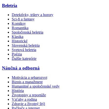
Beletria
Detektívky, trilery a horory
Sci-fi a fantasy
Komiksy
Romantika
Spoločenská beletria
Klasika
Historické
Slovenská beletria
Svetová beletria
Poézia
Ďalšie kategórie
Náučná a odborná
Motivácia a sebarozvoj
Biznis a manažment
Humanitné a spoločenské vedy
História
Životopisy a reportáže
Vzťahy a rodina
Zdravie a životný štýl
Počítače a internet