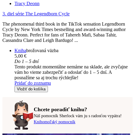
Tracy Deonn
3. diel série
The Legendborn Cycle
The phenomenal third book in the TikTok sensation Legendborn
Cycle by New York Times bestselling and award-winning author
Tracy Deonn. Perfect for fans of Tahereh Mafi, Sabaa Tahir,
Cassandra Clare and Leigh Bardugo! ...
Kniha
brožovaná väzba
5,00 €
Do 1 – 5 dní
Tento produkt momentálne nemáme na sklade, ale zvyčajne
vám ho vieme zabezpečiť a odoslať do 1 – 5 dní. A
posnažíme sa aj trochu rýchlejšie!
Pridať do zoznamu
Vložiť do košíka
Chcete poradiť knihu?
Náš pomocník Sherlock vám ju s radosťou vypátra!
Knihomoľský pomocník