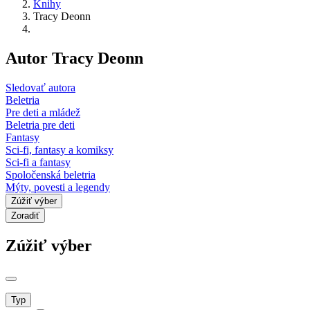
Knihy
Tracy Deonn
Autor Tracy Deonn
Sledovať autora
Beletria
Pre deti a mládež
Beletria pre deti
Fantasy
Sci-fi, fantasy a komiksy
Sci-fi a fantasy
Spoločenská beletria
Mýty, povesti a legendy
Zúžiť výber
Zoradiť
Zúžiť výber
Typ