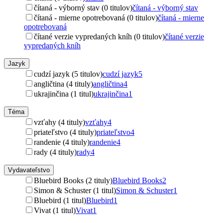
čítaná - výborný stav (0 titulov)
čítaná - výborný stav
čítaná - mierne opotrebovaná (0 titulov)
čítaná - mierne
opotrebovaná
čítané verzie vypredaných kníh (0 titulov)
čítané verzie
vypredaných kníh
Jazyk
cudzí jazyk (5 titulov)
cudzí jazyk
5
angličtina (4 tituly)
angličtina
4
ukrajinčina (1 titul)
ukrajinčina
1
Téma
vzťahy (4 tituly)
vzťahy
4
priateľstvo (4 tituly)
priateľstvo
4
randenie (4 tituly)
randenie
4
rady (4 tituly)
rady
4
Vydavateľstvo
Bluebird Books (2 tituly)
Bluebird Books
2
Simon & Schuster (1 titul)
Simon & Schuster
1
Bluebird (1 titul)
Bluebird
1
Vivat (1 titul)
Vivat
1