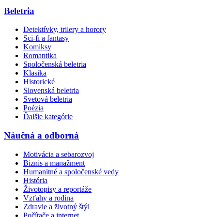
Beletria
Detektívky, trilery a horory
Sci-fi a fantasy
Komiksy
Romantika
Spoločenská beletria
Klasika
Historické
Slovenská beletria
Svetová beletria
Poézia
Ďalšie kategórie
Náučná a odborná
Motivácia a sebarozvoj
Biznis a manažment
Humanitné a spoločenské vedy
História
Životopisy a reportáže
Vzťahy a rodina
Zdravie a životný štýl
Počítače a internet