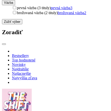
Väzba
pevná väzba (3 tituly)
pevná väzba
3
brožovaná väzba (2 tituly)
brožovaná väzba
2
Zúžiť výber
Zoradiť
Bestsellery
Top hodnotené
Novinky
Najdrahšie
Najlacnejšie
Najvyššia zľava