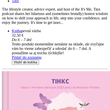
Tinx
The lifestyle creator, advice expert, and host of the It's Me, Tinx
podcast shares her hilarious and (sometimes brutally) honest wisdom
on how to shift your approach to life, step into your confidence, and
enjoy the journey. It's time to get laser...
Kniha
pevná väzba
32,50 €
Do 6 – 7 dní
Tento produkt momentálne nemáme na sklade, ale zvyčajne
vám ho vieme zabezpečiť a odoslať do 6 – 7 dní. A
posnažíme sa aj trochu rýchlejšie!
Pridať do zoznamu
Vložiť do košíka