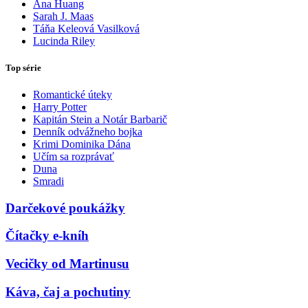
Ana Huang
Sarah J. Maas
Táňa Keleová Vasilková
Lucinda Riley
Top série
Romantické úteky
Harry Potter
Kapitán Stein a Notár Barbarič
Denník odvážneho bojka
Krimi Dominika Dána
Učím sa rozprávať
Duna
Smradi
Darčekové poukážky
Čítačky e-kníh
Vecičky od Martinusu
Káva, čaj a pochutiny