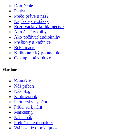
Doručenie
Platba
Prečo práve u nás?
Najčastejšie otázky
Rezervácia v kníhkupectve
Ako čítať e-knihy
Ako počúvať audioknihy
Pre školy a knižnice
Reklamácie
Knihomoľský pomocník
Odstúpiť od zmluvy
Martinus
Kontakty
Náš príbeh
Náš blog
Knihovrátok
Partnerský systém
Pridaj sa k nám
Marketing
Náš labák
Prehlásenie o cookies
Vyhlásenie o prístupnosti