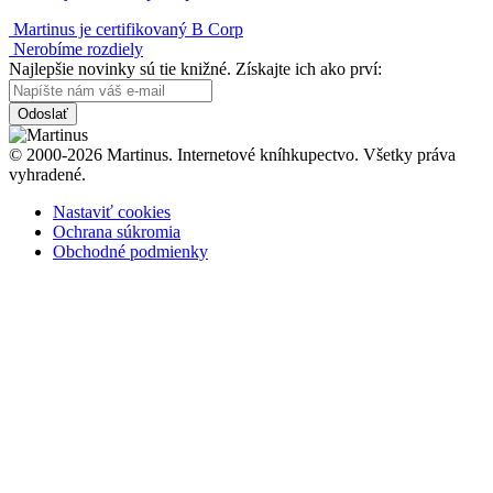
Martinus je certifikovaný B Corp
Nerobíme rozdiely
Najlepšie novinky sú tie knižné. Získajte ich ako prví:
Odoslať
© 2000-2026 Martinus. Internetové kníhkupectvo. Všetky práva
vyhradené.
Nastaviť cookies
Ochrana súkromia
Obchodné podmienky