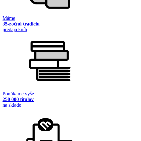
Máme
35-ročnú tradíciu
predaja kníh
Ponúkame vyše
250 000 titulov
na sklade