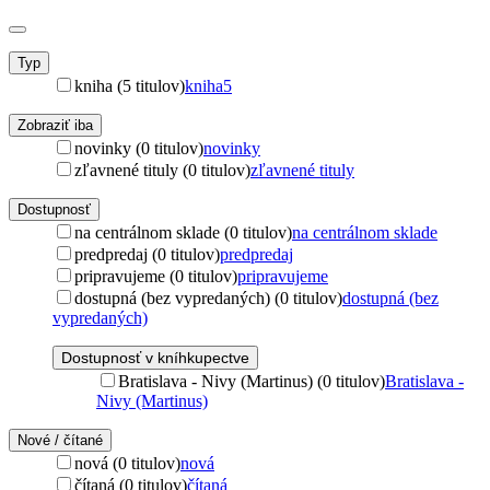
Typ
kniha (5 titulov)
kniha
5
Zobraziť iba
novinky (0 titulov)
novinky
zľavnené tituly (0 titulov)
zľavnené tituly
Dostupnosť
na centrálnom sklade (0 titulov)
na centrálnom sklade
predpredaj (0 titulov)
predpredaj
pripravujeme (0 titulov)
pripravujeme
dostupná (bez vypredaných) (0 titulov)
dostupná (bez
vypredaných)
Dostupnosť v kníhkupectve
Bratislava - Nivy (Martinus) (0 titulov)
Bratislava -
Nivy (Martinus)
Nové / čítané
nová (0 titulov)
nová
čítaná (0 titulov)
čítaná