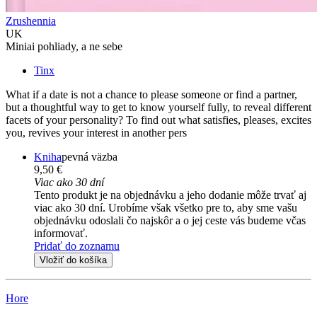
Zrushennia
UK
Miniai pohliady, a ne sebe
Tinx
What if a date is not a chance to please someone or find a partner,
but a thoughtful way to get to know yourself fully, to reveal different
facets of your personality? To find out what satisfies, pleases, excites
you, revives your interest in another pers
Kniha
pevná väzba
9,50 €
Viac ako 30 dní
Tento produkt je na objednávku a jeho dodanie môže trvať aj
viac ako 30 dní. Urobíme však všetko pre to, aby sme vašu
objednávku odoslali čo najskôr a o jej ceste vás budeme včas
informovať.
Pridať do zoznamu
Vložiť do košíka
Hore