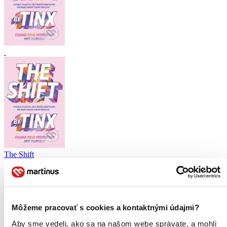
The Shift
EN
Change Your Perspective, Not Yourself
Tinx
A guide to dating, self-worth and becoming the main character of
Môžeme pracovať s cookies a kontaktnými údajmi?
your life...
Aby sme vedeli, ako sa na našom webe správate, a mohli