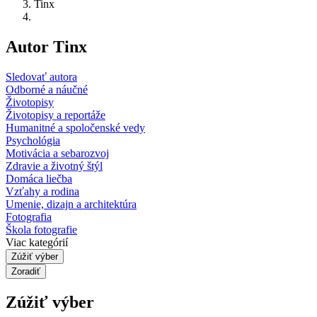
Tinx
Autor Tinx
Sledovať autora
Odborné a náučné
Životopisy
Životopisy a reportáže
Humanitné a spoločenské vedy
Psychológia
Motivácia a sebarozvoj
Zdravie a životný štýl
Domáca liečba
Vzťahy a rodina
Umenie, dizajn a architektúra
Fotografia
Škola fotografie
Viac kategórií
Zúžiť výber
Zoradiť
Zúžiť výber