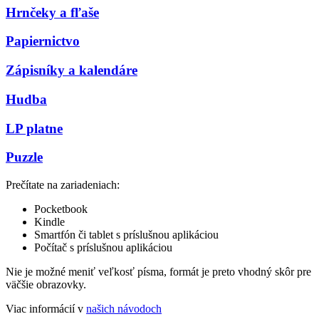
Hrnčeky a fľaše
Papiernictvo
Zápisníky a kalendáre
Hudba
LP platne
Puzzle
Prečítate na zariadeniach:
Pocketbook
Kindle
Smartfón či tablet s príslušnou aplikáciou
Počítač s príslušnou aplikáciou
Nie je možné meniť veľkosť písma, formát je preto vhodný skôr pre
väčšie obrazovky.
Viac informácií v
našich návodoch