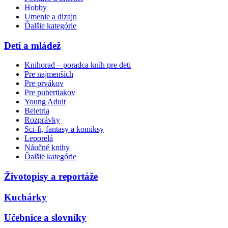
Hobby
Umenie a dizajn
Ďalšie kategórie
Deti a mládež
Knihorad – poradca kníh pre deti
Pre najmenších
Pre prvákov
Pre pubertiakov
Young Adult
Beletria
Rozprávky
Sci-fi, fantasy a komiksy
Leporelá
Náučné knihy
Ďalšie kategórie
Životopisy a reportáže
Kuchárky
Učebnice a slovníky