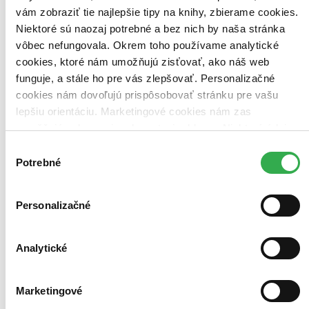
Kniha
brožovaná väzba
vám zobraziť tie najlepšie tipy na knihy, zbierame cookies.
18,39 €
Niektoré sú naozaj potrebné a bez nich by naša stránka
Do 19 – 24 dní
vôbec nefungovala. Okrem toho používame analytické
Tento produkt momentálne nemáme na sklade, ale zvyčajne
vám ho vieme zabezpečiť a odoslať do 19 – 24 dní. A
cookies, ktoré nám umožňujú zisťovať, ako náš web
posnažíme sa aj trochu rýchlejšie!
funguje, a stále ho pre vás zlepšovať. Personalizačné
Pridať do zoznamu
cookies nám dovoľujú prispôsobovať stránku pre vašu
Vložiť do košíka
lepšiu orientáciu. Marketingové cookies nám zas
umožňujú zobrazenie relevantnej reklamy. Niektoré údaje
zdieľame aj s tretími stranami. Veľmi by nám pomohlo,
Výber
keby sme mohli používať všetky tieto cookies. Ďakujeme!
Potrebné
súhlasu
Personalizačné
Analytické
Marketingové