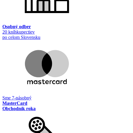
Osobný odber
20 kníhkupectiev
po celom Slovensku
Sme 7-násobný
MasterCard
Obchodník roka