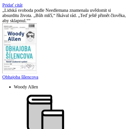
Pridať citát
Lidská svoboda podle Needlemana znamenala uvědomit si
absurditu života. „Bůh mlčí,“ říkával rád. „Teď ještě přimět člověka,
aby sklapnul.“
Obhajoba šílencova
Woody Allen