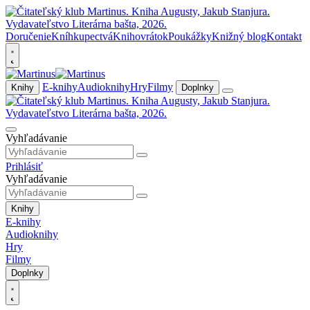
Doručenie
Kníhkupectvá
Knihovrátok
Poukážky
Knižný blog
Kontakt
E-knihy
Audioknihy
Hry
Filmy
Knihy
Doplnky
Vyhľadávanie
Prihlásiť
Vyhľadávanie
Knihy
E-knihy
Audioknihy
Hry
Filmy
Doplnky