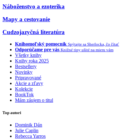
Náboženstvo a ezoterika
Mapy a cestovanie
Cudzojazyčná literatúra
Knihomoľský pomocník
Spýtajte sa Sherlocka, čo čítať
Odporúčame pre vás
Knižné tipy ušité na mieru vám
Všetky knihy
Knihy roka 2025
Bestsellery
Novinky
Pripravované
Akcie a zľavy
Kolekcie
BookTok
Mám záujem o titul
Top autori
Dominik Dán
Julie Caplin
Rebecca Yarros